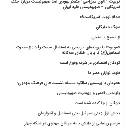
توییت ” آلون میزراحی” متفکر یهودی ضد صهیونیست درباره جنگ
آمریکایی – صهیونیستی علیه ایران
«حالا نوبت آمریکاست!»
سوگ خدایگان
از مسیح تا منجی
«موعود» با پرونده‌ای تاریخی به استقبال مبعث رفت: از حضرت
اسماعیل(ع) تا پایان خلفای سه‌گانه
کودتای اقتصادی در شرف وقوع است
فلوت نوازان عصر ما
همزمان با بیستمین سالگرد سلسله نشست‌های فرهنگ مهدوی:‌
پایتختی قدس و یهودیت صهیونیستی
طوفان از جا کنده شده است!
بخش اول : بنی اسرائیل، بنی اسماعیل و آخرالزمان
مراسم رونمایی از دانش نامه مولفان مهدوی در شبکه چهار