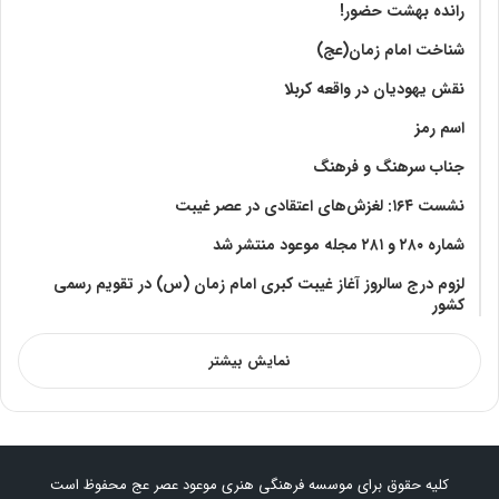
رانده بهشت‌ حضور!
شناخت امام زمان(عج)
نقش یهودیان در واقعه کربلا
اسم رمز
جناب سرهنگ و فرهنگ
نشست ۱۶۴: لغزش‌های اعتقادی در عصر غیبت
شماره ۲۸۰ و ۲۸۱ مجله موعود منتشر شد
لزوم درج سالروز آغاز غیبت کبری امام زمان (س) در تقویم رسمی
کشور
نمایش بیشتر
کلیه حقوق برای موسسه فرهنگی هنری موعود عصر عج محفوظ است