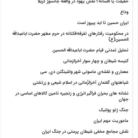
حقیقت یا افسانه؟‌ نقش یهود در واقعه جانسوز کربلا
وداع
ایران حسین تا ابد پیروز است
در محکومیت رفتارهای تفرقه‌افکنانه در حرم مطهر حضرت اباعبدالله
الحسین(ع)
تحلیل تمدنی قیام حضرت اباعبدالله الحسین
کنیسه شیطان و چهار سوار آخرالزمانی
معماری و نقشه‌ی ماسونی شهر واشينگتن دی. سی
شباهتهای گفتمان آخر‌الزّمانی در اسلام شیعی و زرتشتی
نشانه های بحران فراگیر انرژی و زنجیره تامین کالاهای اساسی در
جهان
جنگ ژئو پولتیک
ماموریت مهم ایران
نقش مجامع مخفی شیطان پرستی در جنگ ایران