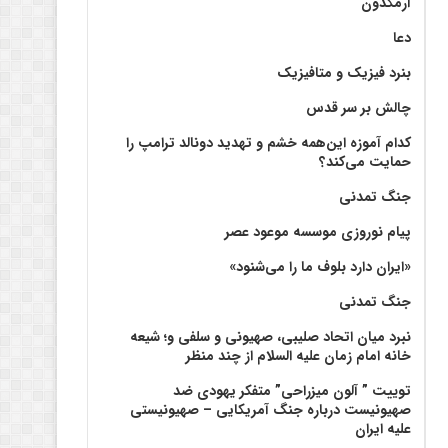
آرمگدون
دعا
بنرد فیزیک و متافیزیک
چالش بر سر قدس
کدام آموزه این‌همه خشم و تهدید دونالد ترامپ را
حمایت می‌کند؟
جنگ تمدنی
پیام نوروزی موسسه موعود عصر
«ایران دارد بلوف ما را می‌شنود»
جنگ تمدنی
نبرد میان اتحاد صلیبی، صهیونی و سلفی و؛ شیعه
خانه امام زمان علیه السلام از چند منظر
توییت ” آلون میزراحی” متفکر یهودی ضد
صهیونیست درباره جنگ آمریکایی – صهیونیستی
علیه ایران