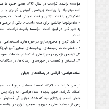
تشکیلاتی با تعدد نژادی و تعدد ادیانی است. کمیسیو
«اسلاموفوبیا چالشی برای همه ماست». یکی از بررسی‌ه
به طور کلی در اروپا است. مؤسسه رانیمد تراست، اسلامو
است:
۱ ـ طرد کردن و محروم‌سازی در حوزه‌های: استخدامی، برخورد‌های سیاستمداران و دولت، برخورد‌های مدیران و مسئولان.
۲ ـ خشونت در زمینه‌های: برخوردهای توهین‌آمیز فیزیکی، تخریب دارایی‌ها، توهین کلامی و زبانی.
3_ تبعیض نژادی در حوزه‌های: استخدام، خدمات عمومی، آموزش و پرورش، خدمات بهداشتی.
4_ تبعیض و تعصب در حوزه‌های: رسانه‌ها، در مکالمات روزمره.
اسلام‌هراسی:‌ قرائتی در رسانه‌های جهان
در طی خرداد ماه ۱۳۸۹، تصعید مسایل 
اعتقاد نگارنده، ظهور پدیده اسلام‌هراسی، به ویژه پ
جهان اسلام، پروژه‌ای بود که هدف نهایی آن گسترش مف
پس از موفقیت‌های جمهوری اسلامی ایران در برنامه ه