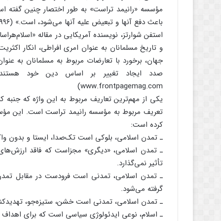
مؤسسه «رانیمد تراست» به طور اختصار چنین گفته است
باعث دفع آنها و تبعیض علیه آنها می‌شود، است.» (Runnymede Trust،۱۹۹۶)
استفن شوارتز، نویسنده آمریکایی در مقاله «اسلام‌هرا
و تاریخ مسلمانان به عنوان امری افراطی، انکار اکثری
جهان، برخورد با تعارضات مربوط به مسلمانان به عنوان 
www.frontpagemag.com)
یکی از مهم‌ترین تعاریف مربوط به این واژه که جنبه ک
تعریف مربوط به مؤسسه رانیمد تراست است. این مؤس
کرده است:
ـ تمدن اسلامی، بلوکی است تک‌صدا، ایستا و بدون واک
ـ تمدن اسلامی، «دیگری» مجزاست که فاقد ارزش‌های مش
تأثیر نمی‌گذارد.
ـ تمدن اسلامی، تمدنی است فرودست در مقابل تمدن غ
گرفته می‌شود.
ـ تمدن اسلامی، تمدنی است خشن، ستیزه‌جو، تهدید‌کنند
ـ اسلام، نوعی ایدئولوژی سیاسی است که برای اهداف س