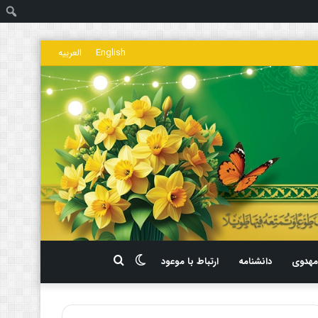
ج
English
العربیه
تغییر
جستجو
هدوی
دانشنامه
ارتباط با موعود
پوسته
برای