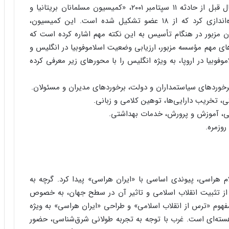
مؤسسه رانیمد تراست در سال ۱۹۹۶، یعنی حدود ۵ سال قبل از حادثه ۱۱ سپتامبر ۲۰۰۱، «کمیسیون مسلمانان بریتانیا و
اسلاموفوبیا» با ریاست پروفسور گوردون کونوی را راه‌اندازی کرد که از ۱۸ عضو تشکیل شده است. این کمیسیون،
ن مزبور در هنگام تأسیس به این نکته مهم اشاره کرده است که
ای مهم مؤسسه مزبور، ارزیابی وضعیت اسلاموفوبیا در انگلیس و
فوبیا در اروپا، به ویژه انگلیس را با محورهای زیر معرفی کرده
مربوط به اسلام هراسی، پیوندی اساسی با «ایران هراسی» پیدا کرد. گرچه به
س از تثبیت انقلاب اسلامی و تاثیر آن در سطح جهان، به خصوص
هوم «ترس از انقلاب اسلامی» و طراحی «ایران هراسی» به ویژه
سته‌ای است. غرب با توجه به تجربه طولانی شرق‌شناسی، حضور