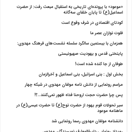
«موعود» با پرونده‌ای تاریخی به استقبال مبعث رفت: از حضرت
اسماعیل(ع) تا پایان خلفای سه‌گانه
کودتای اقتصادی در شرف وقوع است
فلوت نوازان عصر ما
همزمان با بیستمین سالگرد سلسله نشست‌های فرهنگ مهدوی:‌
پایتختی قدس و یهودیت صهیونیستی
طوفان از جا کنده شده است!
بخش اول : بنی اسرائیل، بنی اسماعیل و آخرالزمان
مراسم رونمایی از دانش نامه مولفان مهدوی در شبکه چهار
پس چرا حضرت حجت اروحنا فداه ظهور نمی‌کنند…؟!
سیر تحولات قوم یهود از حضرت نوح(ع) تا حضرت عیسی(ع) در
ماهنامه موعود
دانشنامه مولفان مهدوی رسما رونمایی شد
رویداد رونمایی دایرةالمعارف نویسندگان مهدوی