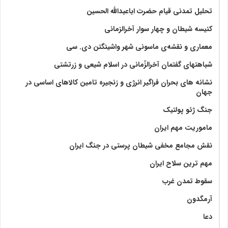
تحلیل تمدنی قیام حضرت اباعبدالله الحسین
کنیسه شیطان و چهار سوار آخرالزمانی
معماری و نقشه‌ی ماسونی شهر واشينگتن دی. سی
شباهتهای گفتمان آخر‌الزّمانی در اسلام شیعی و زرتشتی
نشانه های بحران فراگیر انرژی و زنجیره تامین کالاهای اساسی در
جهان
جنگ ژئو پولتیک
ماموریت مهم ایران
نقش مجامع مخفی شیطان پرستی در جنگ ایران
مهم ترین سلاح ایران
سقوط تمدن غرب
آرمگدون
دعا