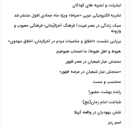
اینترنت و تجربه های کودکان
نشریه الکترونیکی عربی «صراط» ویژه ماه جمادی الاول منتشر شد
سبک زندگی در عصر غیبت/ فرهنگ آخرالزّمانی؛ فرهنگی معیوب و
وارونه
برپایی نشست «اخلاق و مناسبات مردم در آخرالزمان، اخلاق مهدوی»
هبوط و اهل هبوط/ ما اصحاب هبوطیم
سنجش عیار شیعیان در عصر ظهور
«سنجش عیار شیعیان در عرصه ظهور»
محتسب و مست
رانده بهشت‌ حضور!
شناخت امام زمان(عج)
نقش یهودیان در واقعه کربلا
اسم رمز