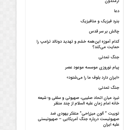
آرمگدون
دعا
بنرد فیزیک و متافیزیک
چالش بر سر قدس
کدام آموزه این‌همه خشم و تهدید دونالد ترامپ را
حمایت می‌کند؟
جنگ تمدنی
پیام نوروزی موسسه موعود عصر
«ایران دارد بلوف ما را می‌شنود»
جنگ تمدنی
نبرد میان اتحاد صلیبی، صهیونی و سلفی و؛ شیعه
خانه امام زمان علیه السلام از چند منظر
توییت ” آلون میزراحی” متفکر یهودی ضد
صهیونیست درباره جنگ آمریکایی – صهیونیستی
علیه ایران