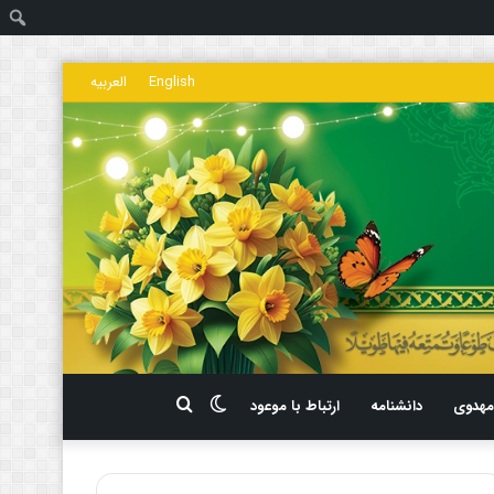
ج
English
العربیه
تغییر
جستجو
هدوی
دانشنامه
ارتباط با موعود
پوسته
برای