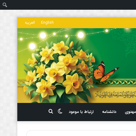
ج
English
العربیه
تغییر
جستجو
هدوی
دانشنامه
ارتباط با موعود
پوسته
برای