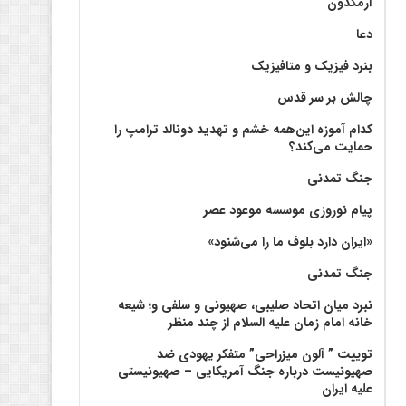
آرمگدون
دعا
بنرد فیزیک و متافیزیک
چالش بر سر قدس
کدام آموزه این‌همه خشم و تهدید دونالد ترامپ را
حمایت می‌کند؟
جنگ تمدنی
پیام نوروزی موسسه موعود عصر
«ایران دارد بلوف ما را می‌شنود»
جنگ تمدنی
نبرد میان اتحاد صلیبی، صهیونی و سلفی و؛ شیعه
خانه امام زمان علیه السلام از چند منظر
توییت ” آلون میزراحی” متفکر یهودی ضد
صهیونیست درباره جنگ آمریکایی – صهیونیستی
علیه ایران