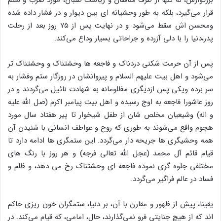
قرار می‌گیرد، بلکه به طور وحشیانه ای بین دیوار و در فشار داده شده
ومحسن اش سقط می‌شود و در نهایت پس از ۷۵ روز بعد از رحلت
پدر،دنیا را با دلی آزرده و جراحاتی بسیار وداع می‌کند.
پس از آن حرمت شکنی دردناک و فاجعه ها وحشتناک و وحشتناک تر
می‌شود و اهل بیت علیهم السلام و پیروانشان در روزگار ستم وفشار به
سر برده ویکی پس ازدیگری مظلومانه به شهادت نائیل می‌گردند و در
روز عاشورا فاجعه به اوج رسیده و اهل بیت پیامبر اکرم (صل الله علیه
و اله) وشیعیان مخلص شان از طفل شیخوار تا پیر هفتاد سال مورد
هجوم واقع می‌شوند به طوری که روح و عواطف انسانی با شنیدن آن
همه وحشیگری ها جریحه دار می‌گردد. این ستمگری ها ادامه دارد تا
قیام قائم‌ آل محمد (عجل الله تعالی فرجه) و هر روز با رنگ های
مختلفی جلوه گری نموده فاجعه ای وحشتناک رخ می دهد، و ظلم و
فساد در عالم فراگیر می‌گردد.
یقینا، پیش از ظهور و مقارن با آن، بر دنیا، ستمگران خون ریزی حاکم
اند که از هیچ جنایتی فرو نمی‌گذارند، حال، امامی، که قیام می‌کند. در