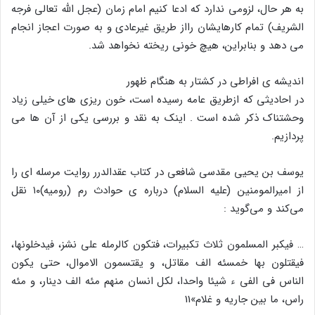
به هر حال، لزومی ندارد که ادعا کنیم امام زمان (عجل الله تعالی فرجه
الشریف) تمام کارهایشان رااز طریق غیرعادی و به صورت اعجاز انجام
می دهد و بنابراین، هیچ خونی ریخته نخواهد شد.
اندیشه ی افراطی در کشتار به هنگام ظهور
در احادیثی که ازطریق عامه رسیده است، خون ریزی های خیلی زیاد
وحشتناک ذکر شده است . اینک به نقد و بررسی یکی از آن ها می
پردازیم.
یوسف بن یحیی مقدسی شافعی در کتاب عقدالدرر روایت مرسله ای را
از امیرالمومنین (علیه السلام) درباره ی حوادث رم (رومیه)۱۰ نقل
می‌کند و می‌گوید :
… فیکبر المسلمون ثلاث تکبیرات، فتکون کالرمله علی نشز، فیدخلونها،
فیقتلون بها خمسئه الف مقاتل، و یقتسمون الاموال، حتی یکون
الناس فی الفی ء شیئا واحدا، لکل انسان منهم مئه الف دینار، و مئه
راس، ما بین جاریه و غلام»11