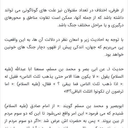
از طرفی، اختلاف در تعداد مقتولان نیز علت های گوناگونی می تواند
داشته باشد که از جمله آنها، ممکن است تفاوت مناطق و محورهای
درگیری و یا مراحل مختلف جنگ باشد.
با توجه به احادیث زیر و امعان نظر در دلالت آن ها، به این واقعیت
پی می‌بریم که جهان، اندکی پیش از ظهور، دچار جنگ های خونین
خواهد بود.
حدیث ۱ـ عن ابی بصر و محمد بن مسلم، سمعنا ابا عبدالله (علیه
السلام) یقول :« لا یکون هذا الامر حتی یذهب ثلث الناس» فقیل له
:« اذا ذهب ثلث الناس فما یبقی ؟ » فقال، (علیه السلام) :« اما
ترضون ان تکونوا الثلث الباقی؟۱۴»
ابوبصیر و محمد بن مسلم گویند :« از امام صادق (علیه السلام)
شنیدم که می فرمود:« این امر واقع نمی‌شود تا این که دو سوم مردم
از بین بروند. » پس به حضرت اش عرض شد :«اگر دو سوم مردم از