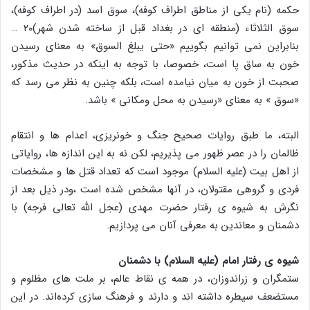
حکمه (نام یکی از مناطق اطراف کوفه)، سوق اسد (در اطراف کوفه)،
سوق الثلاثاء (منطقه ای در بغداد قبل از ساخته شدن شهر)۲۰ …
بنابراین نمی توانیم بگوییم «حتی یبلغ السوق» به معنای رسیدن
خون به ساق پا است، خصوصا، با توجه به اینکه در حدیث مذکور،
صحبت از خون به میان نیامده است، بلکه چنین به نظر می رسد که
«سوق » به معنای «رسیدن به محل ومکانی » باشد.
البته، ما طبق روایات صحیح جنگ و خونریزی، اعدام ها و انتقام
ظالمان را در عصر ظهور می پذیریم، لکن نه به این اندازه ها، روایاتی
از اهل بیت (علیه السلام) موجود است که تعداد قتل ها و مشخصات
فردی و گروهی مقتولان‌، در آنها مشخص شده است ،ودر ذیل بعد از
نگرش به شیوه ی رفتار حضرت مهدی (عجل الله تعالی فرجه) با
دشمنان و معاندین به معرفی آنان می پردازیم.
شیوه ی رفتار امام (علیه السلام) با دشمنان
ستمگران و زراندوزان، در همه ی نقاط عالم، بر ملت های مظلوم و
مستضعف سیطره داشته اند و دارند و فرهنگ سازی کرده‌اند. در این