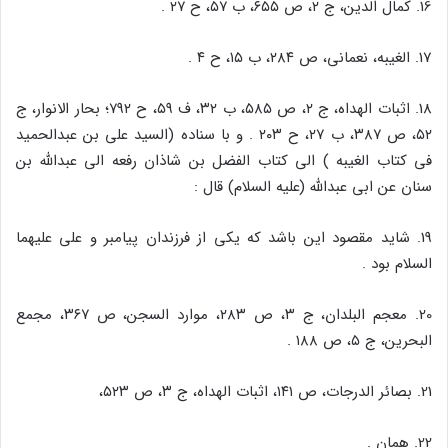
16. کمال الدین، ج ۲، ص ۶۵۵، ب ۵۷، ح ۲۷ .
17. الغیبه، نعمانی، ص ۲۸۴، ب ۱۵، ح ۴ .
18. اثبات الهداه، ج ۲، ص ۵۸۵، ب ۳۲، ف ۵۹، ح ۷۹۲؛ بحار الانوار، ج
۵۲، ص ۳۸۷، ب ۲۷، ح ۲۰۳ . و با سناده (السید علی بن عبدالحمید
فی کتاب الغیبه ) الی کتاب الفضل بن شاذان رفعه الی عبدالله بن
سنان عن ابی عبدالله (علیه السلام) قال :
19. شاید مقصود این باشد که یکی از فرزندان پیامبر و علی علیهما
السلام بود .
20. معجم البلدان، ج ۳، ص ۲۸۳، موارد السجن، ص ۳۶۷، مجمع
البحرین، ج ۵، ص ۱۸۸ .
21. بصائر الدرجات، ص ۱۴۱، اثبات الهداه، ج ۳، ص ۵۲۳،
22. همان .