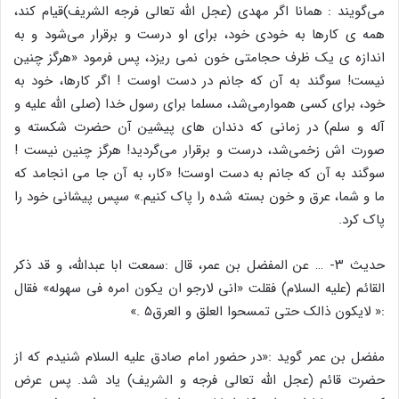
می‌گویند : همانا اگر مهدی (عجل الله تعالی فرجه الشریف)قیام کند،
همه ی کارها به خودی خود، برای او درست و برقرار می‌شود و به
اندازه ی یک ظرف حجامتی خون نمی ریزد، پس فرمود «هرگز چنین
نیست! سوگند به آن که جانم در دست اوست ! اگر کارها، خود به
خود، برای کسی هموارمی‌شد، مسلما برای رسول خدا (صلی الله علیه و
آله و سلم) در زمانی که دندان های پیشین آن حضرت شکسته و
صورت اش زخمی‌شد، درست و برقرار می‌گردید! هرگز چنین نیست !
سوگند به آن که جانم به دست اوست! «کار، به آن جا می انجامد که
ما و شما، عرق و خون بسته شده را پاک کنیم.» سپس پیشانی خود را
پاک کرد.
حدیث ۳- … عن المفضل بن عمر، قال :سمعت ابا عبدالله، و قد ذکر
القائم (علیه السلام) فقلت «انی لارجو ان یکون امره فی سهوله» فقال
:« لایکون ذالک حتی تمسحوا العلق و العرق۵ .»
مفضل بن عمر گوید :«در حضور امام صادق علیه السلام شنیدم که از
حضرت قائم (عجل الله تعالی فرجه و الشریف) یاد شد. پس عرض