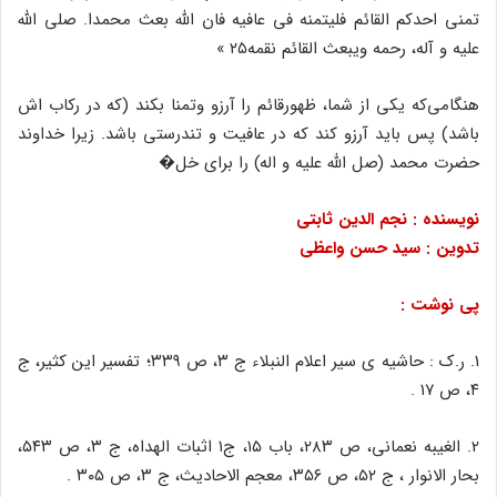
تمنی احدکم القائم فلیتمنه فی عافیه فان الله بعث محمدا. صلی الله
علیه و آله، رحمه ویبعث القائم نقمه۲۵ »
هنگامی‌که یکی از شما، ظهورقائم را آرزو وتمنا بکند (که در رکاب اش
باشد) پس باید آرزو کند که در عافیت و تندرستی باشد. زیرا خداوند
حضرت محمد (صل الله علیه و اله) را برای خل�
نویسنده : نجم الدین ثابتی
تدوین : سید حسن واعظی
پی نوشت :
1. ر.ک : حاشیه ی سیر اعلام النبلاء ج ۳، ص ۳۳۹؛ تفسیر این کثیر، ج
۴، ص ۱۷ .
2. الغیبه نعمانی، ص ۲۸۳، باب ۱۵، ج۱ اثبات الهداه، ج ۳، ص ۵۴۳،
بحار الانوار ، ج ۵۲، ص ۳۵۶، معجم الاحادیث، ج ۳، ص ۳۰۵ .