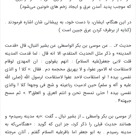
که موجب پدید آمدن عرق و ایجاد زخم های خونین می‌شود)
در این هنگام، ایشان، با دست خود، به پیشانی شان اشاره فرمودند .
(کنایه از برطرف کردن عرق جبین است )
حدیث ۲ـ … عن موسی بن بکر الواسطی عن بشیر النبال، قال «قدمت
المدینه» و ذکر مثل الحدیث المتقدم، الا انه قال : لما قدمت المدینه
قلت لابی جعفر(علیه السلام) : انهم یقولون : ان المهدی لوقام
لاستقامت له الامور عفوا، و لا یهریق محجمه دم . فقال :« کلا ! و الذی
نفسی بیده ! لو استقامت لاحد عفوا لاستقامت لرسول الله (صلی الله
علیه و آله و سلم) حین ادمیت رباعیته و شج فی وجهه! کلا ! والذی
نفسی بیده ! حتی نمسح نحن و انتم العرق و العلق۳ .» ثم مسح
جبهته۴ .
از موسی بن بکر واسطی ـ از بشیر نبال ـ گفت :«به مدینه رسیدم» و
همانند حدیث قبلی را ذکر کرد، جز این که گوید : «هنگامی‌که به
مدینه رسیدم . به ابو جعفر اما باقرعلیه السلام گفتم , آنان مرجثه