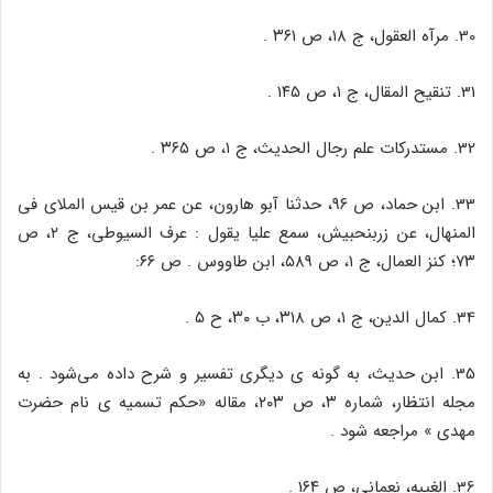
30. مرآه العقول، ج ۱۸، ص ۳۶۱ .
31. تنقیح المقال، ج ۱، ص ۱۴۵ .
32. مستدرکات علم رجال الحدیث، ج ۱، ص ۳۶۵ .
33. ابن حماد، ص ۹۶، حدثنا آبو هارون، عن عمر بن قیس الملای فی
المنهال، عن زربنحبیش، سمع علیا یقول : عرف السیوطی، ج ۲، ص
۷۳؛ کنز العمال، ج ۱، ص ۵۸۹، ابن طاووس . ص ۶۶:
34. کمال الدین، ج ۱، ص ۳۱۸، ب ۳۰، ح ۵ .
35. ابن حدیث، به گونه ی دیگری تفسیر و شرح داده می‌شود . به
مجله انتظار، شماره ۳، ص ۲۰۳، مقاله «حکم تسمیه ی نام حضرت
مهدی » مراجعه شود .
36. الغیبه، نعمانی، ص ۱۶۴ .