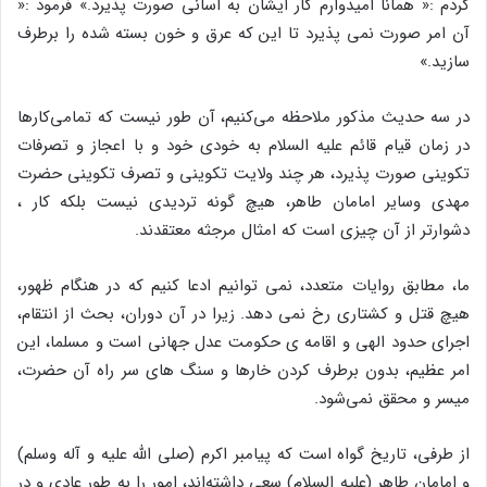
کردم :« همانا امیدوارم کار ایشان به اسانی صورت پذیرد.» فرمود :«
آن امر صورت نمی پذیرد تا این که عرق و خون بسته شده را برطرف
سازید.»
در سه حدیث مذکور ملاحظه می‌کنیم، آن طور نیست که تمامی‌کارها
در زمان قیام قائم علیه السلام به خودی خود و با اعجاز و تصرفات
تکوینی صورت پذیرد، هر چند ولایت تکوینی و تصرف تکوینی حضرت
مهدی وسایر امامان طاهر، هیچ گونه تردیدی نیست بلکه کار ،
دشوارتر از آن چیزی است که امثال مرجثه معتقدند.
ما، مطابق روایات متعدد، نمی توانیم ادعا کنیم که در هنگام ظهور،
هیچ قتل و کشتاری رخ نمی دهد. زیرا در آن دوران‌، بحث از انتقام،
اجرای حدود الهی و اقامه ی حکومت عدل جهانی است و مسلما، این
امر عظیم، بدون برطرف کردن خارها و سنگ های سر راه آن حضرت،
میسر و محقق نمی‌شود.
از طرفی، تاریخ گواه است که پیامبر اکرم (صلی الله علیه و آله وسلم)
و امامان طاهر (علیه السلام) سعی داشته‌اند، امور را به طور عادی و در