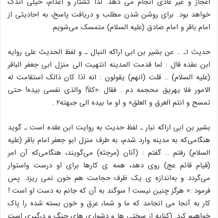
اعجاز و غیر عادی انجام می دهد. لذا کشتار و اعدام، خیلی اندک
خواهد بود. برای روشن شدن مطلب و دریافت پاسخ، به احادیثی از
امام باقر و امام صادق (علیه السلام) متمسک می‌شویم.
حدیث ۱ـ … عن بشیر بن ابی اراکه النبال ـ و لفظ الحدیث علی روایه
ابن عقده قال : لما قدمت المدینه انتهیت الی منزل ابی جعفر الباقر
(علیه السلام) … قلت (انهم) یقولون : انه اذا کان ذالک استقامت له
الامور فلا یهریق محجمه دم . فقال :«کلاً! والذی نفسی بیده! حتی
تمسح و انتم العرق و العلق» و او ما بیده الی جبهته۲ .
بشیر بن ابی اراکه نبار ـ لفظ حدیث به روایت ابن عقده است ـ گوید
هنگامی‌که به مدینه وارد شدم، به طرف منزل ابو جعفر امام باقر (علیه
السلام) رفتم … گفتم : (آنان (مرجثه) می‌گویند، هنگامی‌که آن امر
(قیام قائم عج) روی دهد، همه ی کارها برای او درست واستوار
می‌گردد و به‌اندازه ی یک ظرف حجامت هم خون نمی ریزد. پس
فرمود :« هرگز چنین نیست ! سوگند به آن که جانم به دست او است !
کار به آنجا می انجامد که ما و شما، عرق و خون بسته شده را پاک
خواهیم کرد. (کنایه از سختی ها و دشواری های جنگ و درگیری است