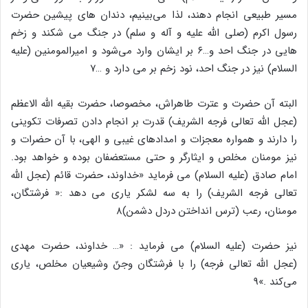
مسیر طبیعی انجام دهند، لذا می‌بینیم، دندان های پیشین حضرت
رسول اکرم (صلی الله علیه و آله و سلم) در جنگ می شکند و زخم
هایی در جنگ احد و…۶ بر ایشان وارد می‌شود و امیرالمومنین (علیه
السلام) نیز در جنگ احد، نود زخم بر می دارد و …۷
البته آن حضرت و عترت طاهراش، مخصوصا، حضرت بقیه الله الاعظم
(عجل الله تعالی فرجه الشریف) قدرت بر انجام دادن تصرفات تکوینی
را دارند و همواره معجزات و امدادهای غیبی و الهی، با آن حضرات و
نیز مومنان مخلص و ایثارگر و حتی مستعضفان بوده و خواهد بود.
امام صادق (علیه السلام) می فرماید «خداوند، حضرت قائم (عجل الله
تعالی فرجه الشریف) را به سه لشکر یاری می دهد :« فرشتگان،
مومنان، رعب (ترس انداختن دردل دشمن)۸
نیز حضرت (علیه السلام) می فرماید : «… خداوند، حضرت مهدی
(عجل الله تعالی فرجه) را با فرشتگان وجنّ وشیعیان مخلص، یاری
می‌کند .»9