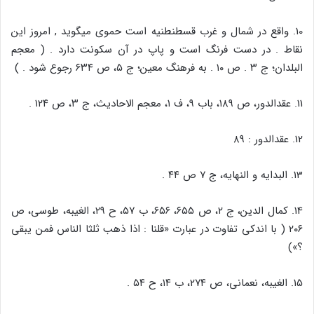
10. واقع در شمال و غرب قسطنطنیه است حموی میگوید , امروز این
نقاط . در دست فرنگ است و پاپ در آن سکونت دارد . ( معجم
البلدان؛ ج ۳ . ص ۱۰ . به فرهنگ معین؛ ج ۵، ص ۶۳۴ رجوع شود . )
11. عقدالدور، ص ۱۸۹، باب ۹، ف ۱، معجم الاحادیث، ج ۳، ص ۱۲۴ .
12. عقدالدور : ۸۹
13. البدایه و النهایه، ج ۷ ص ۴۴ .
14. کمال الدین، ج ۲، ص ۶۵۵، ۶۵۶، ب ۵۷، ح ۲۹، الغیبه، طوسی، ص
۲۰۶ ( با اندکی تفاوت در عبارت «قلنا : اذا ذهب ثلثا الناس فمن یبقی
؟»)
15. الغیبه، نعمانی، ص ۲۷۴، ب ۱۴، ح ۵۴ .