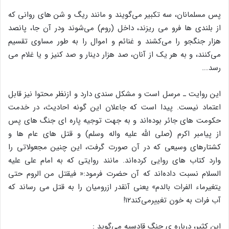
پس مسلمانان، سه تکبیر می‌گویند و مانند ریگ و شن های روانی که
از بلندی ها فرو می ریزند‌، داخل (روم) می‌شوند ودر آن جا، پانصد
هزار جنگجو را می‌کشند و غنائم و اموال را به طور مساوی تقسیم
می‌کنند، و به هر یک از آنان، صد هزار دینار و صد کنیز و یا غلام می
رسد….
این روایت ـ مرسل است و مشکل سندی دارد و ازنظر محتوا نیز قابل
اعتماد نیست. پیدا است که جاعلان این گونه احادیث، در خدمت
حکومت های جائر بوده‌اند و به جهت توجیه پاره ای جنگ های پس
از پیامبر اکرم (صلی الله علیه واله وسلم) و قتل های عام ها و
کشتارهای وسیعی که در آن صورت گرفت، این چنین مجعولاتی را
وارد کتاب های روایی کرده‌اند. مانند روایتی که به امام علی علیه
السلام نسبت داده‌اند که آن حضرت فرمود:« فیقتل من الروم حتی
یتغیرماء الفرات بالدم» یعنی آنقدر ازرومیان را به قتل می رساند که
آب فرات به خون تغییرمی‌کند۱۲!
ابن کثیر، درباره ی جنگ قادسیه می‌گوید :