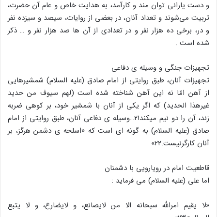
و دست یارانی توان مند و کارآمد، به هدایت خاص و عام آن حضرت،
تربیت می‌شوند و تعداد آنان، در بعضی از روایات، سیصد و سیزده نفر
و در، برخی ده هزار نفر و در تعدادی از آن ها صد هزار نفر و … ذکر
شده است .
تجهیزات جنگی و وسیله ی دفاعی
تجهیزات آنان، طبق روایتی از امام صادق (علیه السلام) شمشیرهایی
از آهن امّا نه این آهن شناخته شده است (لهم سیوف من حدید
غیرهذا الحدید) که اگر یکی از آنان با شمشیر خود، بر کوهی ضربه
زند‌، آن را دو نیم میکند۲۱…وسیله ی دفاعی آنان، طبق روایتی از امام
صادق (علیه السلام) به گونه ای است که «اسلحه ی دشمن هرگز، بر
آنان کارگرنیست.۲۲»
قاطعیت امام در رویارویی با دشمنان
اما علی (علیه السلام) می فرماید :
«لا یقیم امرالله سبحانه الا من لایصانع، و لایضارع، و لا یتبع