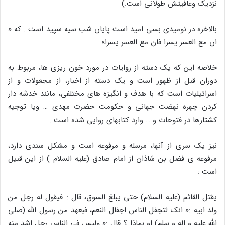
نزدیک وعافیتش طولانی است.)
بالاخره در نومیدی بسی امید است پایان شب سیه سپید است . که «
ان مع العسر یسرا فان مع العسر یسرا»
خلاصه این که یک دسته از روایات در مورد خون ریزی ها، مربوط به
دوران قبل از ظهور است و یک دسته از اخبار، از مجعولات و از
اسرائیلیات است که با هدف و انگیزه های مختلفی، مانند خدشه دار
کردن چهره نهضت جهانی و حکومت حضرت مهدی … ویا توجیه
کشتارها در فتوحات و … وارد کتابهای روایی شده است .
نیز یک سری از آنها، مرسله و مرفوعه است و مشکل سندی دارد،
مرفوعه ی فضل بن شاذان از امام صادق (علیه السلام ) از این قبیل
است :
یقتل القائم (علیه السلام) حتی یبلغ السوق، قال : فیقول له رجل من
ولد ابیه :« انک لتجفل الناس اجفال النعم، فبعهد من رسول الله (صلی
الله علیه و اله و سلم) او بماذا ؟ قال :« ولیس فی الناس رجل اشد منه