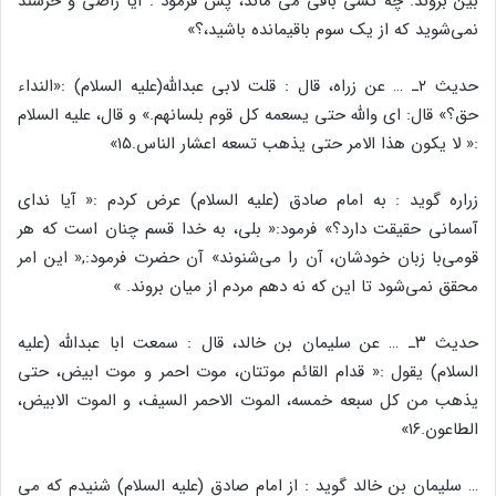
بین بروند. چه کسی باقی می ماند، پس فرمود : آیا راضی و خرسند
نمی‌شوید که از یک سوم باقیمانده باشید،؟»
حدیث ۲ـ … عن زراه، قال : قلت لابی عبدالله(علیه السلام) :«النداء
حق؟» قال: ای والله حتی یسعمه کل قوم بلسانهم.» و قال، علیه السلام
:« لا یکون هذا الامر حتی یذهب تسعه اعشار الناس.۱۵»
زراره گوید : به امام صادق (علیه السلام) عرض کردم :« آیا ندای
آسمانی حقیقت دارد؟» فرمود:« بلی، به خدا قسم چنان است که هر
قومی‌با زبان خودشان، آن را می‌شنوند» آن حضرت فرمود:,« این امر
محقق نمی‌شود تا این که نه دهم مردم از میان بروند. »
حدیث ۳ـ … عن سلیمان بن خالد، قال : سمعت ابا عبدالله (علیه
السلام) یقول :« قدام القائم موتتان، موت احمر و موت ابیض، حتی
یذهب من کل سبعه خمسه، الموت الاحمر السیف، و الموت الابیض،
الطاعون.۱۶»
… سلیمان بن خالد گوید : از امام صادق (علیه السلام) شنیدم که می