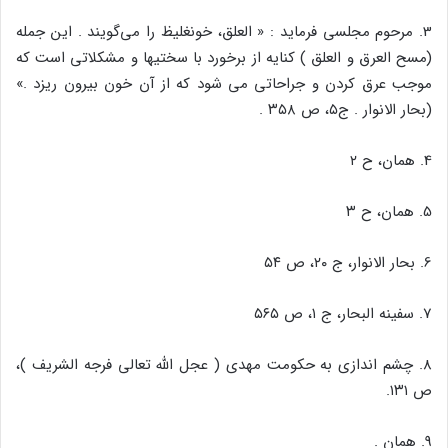
3. مرحوم مجلسی فرماید : « العلق، خونغلیظ را می‌گویند . این جمله
(مسح العرق و العلق ) کنایه از برخورد با سختیها و مشکلاتی است که
موجب عرق کردن و جراحاتی می شود که از آن خون بیرون ریزد .»
(بحار الانوار . ج۵، ص ۳۵۸ .
4. همان، ح ۲
5. همان، ح ۳
6. بحار الانوار، ج ۲۰، ص ۵۴
7. سفینه البحار، ج ۱، ص ۵۶۵
8. چشم اندازی به حکومت مهدی ( عجل الله تعالی فرجه الشریف )،
ص ۱۳۱.
9. همان .