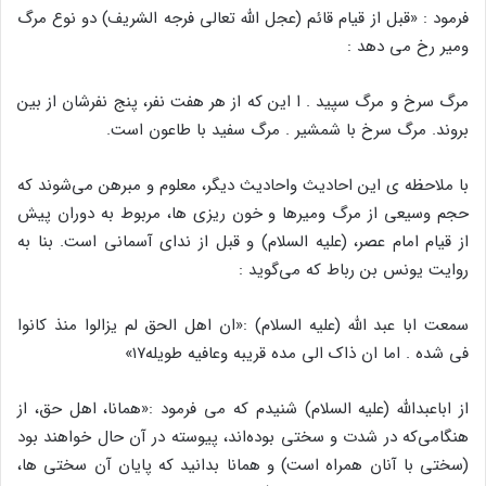
فرمود : «قبل از قیام قائم (عجل الله تعالی فرجه الشریف) دو نوع مرگ
ومیر رخ می دهد :
مرگ سرخ و مرگ سپید . ا این که از هر هفت نفر، پنج نفرشان از بین
بروند. مرگ سرخ با شمشیر . مرگ سفید با طاعون است.
با ملاحظه ی این احادیث واحادیث دیگر، معلوم و مبرهن می‌شوند که
حجم وسیعی از مرگ ومیرها و خون ریزی ها، مربوط به دوران پیش
از قیام امام عصر، (علیه السلام) و قبل از ندای آسمانی است. بنا به
روایت یونس بن رباط که می‌گوید :
سمعت ابا عبد الله (علیه السلام) :«ان اهل الحق لم یزالوا منذ کانوا
فی شده . اما ان ذاک الی مده قریبه وعافیه طویله۱۷»
از اباعبدالله (علیه السلام) شنیدم که می فرمود :«همانا، اهل حق، از
هنگامی‌که در شدت و سختی بوده‌اند، پیوسته در آن حال خواهند بود
(سختی با‌ آنان همراه است) و همانا بدانید که پایان آن سختی ها،