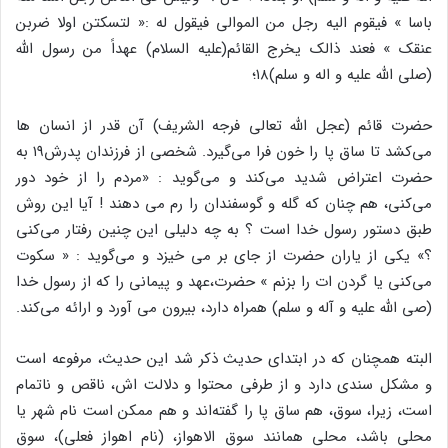
باسا » فیقوم الیه رجل من الموالی فیقول له :« لتسکتن اولا ضربن
عنقک » فعند ذالک یخرج القائم(علیه السلام) عهداً من رسول الله
(صلی الله علیه و ‌اله و سلم)۱۸؛
حضرت قائم (عجل الله تعالی فرجه الشریف) آن قدر از انسان ها
می‌کشد تا ساق پا را خون فرا می‌گیرد. شخصی از فرزندان پدرش۱۹ به
حضرت اعتراض شدید می‌کند و می‌گوید : «مردم را از خود دور
می‌کنی، هم چنان که گله و گوسفندان را رم می دهند ! آیا این روش
طبق دستور رسول خدا است ؟ به چه دلیلی این چنین رفتار می‌کنی
؟» یکی از یاران حضرت از جای بر می خیزد و می‌گوید : « سکوت
می‌کنی یا گردن ات را بزنم » حضرت،عهد و پیمانی را که از رسول خدا
(صی الله علیه و آله و سلم) همراه دارد، بیرون می آورد و ارائه می‌کند.
البته همچنان که در ابتدای حدیث ذکر شد این حدیث، مرفوعه است
و مشکل سندی دارد و از طرفی محتوا و دلالت اش، ناقص و ناتمام
است، زیرا، سوق، هم ساق پا را گفته‌اند و هم ممکن است نام شهر یا
محلی باشد، محلی همانند سوق الاهواز، (نام اهواز فعلی)، سوق