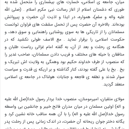
میان‌، جامعه ی اسلامی، خسارت های بیشماری را متحمل شده به
طوری که دشمنان اسلام از اغاز رسالت نبی مکرم اسلام . (صلی الله
علیه و‌اله و سلم)، همواره، در ایذا و اذیت آن حضرت و پیروانش
بوده‌اند. بالاخره آن حضرت پس از تحمل مشقت های فراوان توانست
مسلمانان را از تاریکی ها به سوی روشنایی راهنمایی و سوق دهد، و
حکومت اسلامی را برقرار نماید . مع الاسف طولی نکشید که در
هنگامه ی رحلت و بعد از آن، به گفته امام غزالی ریاست طلبان و
منافقان با حیله های مختلف و فریب دادن مسلمانان، صاحب غدیر را
که منصوب از طرف خداوند حکیم بود وهمگی به ولایت اش تبریک و
بخ . بخ یا علی گفته بودند، کنار گذاشته و بر اریکه ی قدرت و سیاست
سوار شدند و نطفه ی فاجعه و جنایات هولناک در جامعه ی اسلامی
منعقد گردید.
مولای متقیان، امیرمومنان، منصوب خدا بردار رسول خدا(صل الله علیه
و اله) اولین مسلمان در میان مدران فاتح خیبر و جانشین بی واسطه
رسول خدا(صل الله علیه و اله) را با آن همه مناقب خانه نشین کرد و
یگانه دختر جوان ریحانه آن حضرت، در اندک زمانی پس از رحلت پدر
بزرگوارش، نه تنها از طرف منافقان و ریاست طلبان، مورد ضرب و شتم