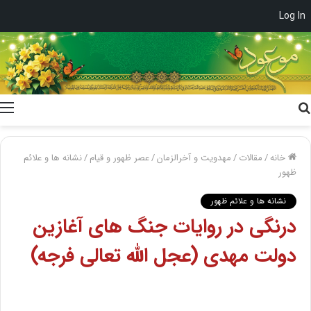
Log In
جستجو
برای
خانه
/
مقالات
/
مهدویت و آخرالزمان
/
عصر ظهور و قیام
/
نشانه ها و علائم
ظهور
نشانه ها و علائم ظهور
درنگی در روایات جنگ های آغازین
دولت مهدی (عجل الله تعالی فرجه)