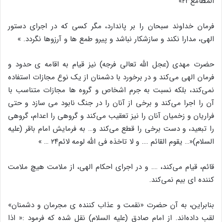
المطامع۲۳»
فرمان خداوند سبحان را بر پاندارد، مگر کسی که در اجرای دستور
الهی، مدارا نکند و سازشکار نباشد و پیرو طمع ها و آرزوها نگردد. »
حضرت مهدی (عجل الله تعالی فرجه) نیز قیام به اقامه ی حدود و
فرمان الهی می‌کند و در برخورد با دشمنان از یک نوع مجازات استفاده
نمی‌کند، بلکه نسبت به جرم اشخاص و گروه ها مجازات متناسب با
آن را اجرا می‌کند و برخی از آنان را در جنگ نابود می سازد و حتی
فراریان و زخمیان آنان را نیز تعقیب می‌کند و گروهی را اعدام، گروهی
را تبعید، و دست برخی را قطع می‌کند و… به فرمایش امام باقر (علیه
السلام)«… یقوم القائم …. و لا تاخذه فی الله لومه لائم۲۴ … »
قائم، قیام می‌کند، …. و در اجرای احکام الهی، از ملامت هیچ ملامت
کننده ای بیم نمی‌کند.
بنابراین، به آن حضرت «نقمت و عذاب کننده ی مجرمان و دشمنان»
لقب داده‌اند. از امام صادق (علیه السلام) نقل شده که فرمود :« اذا