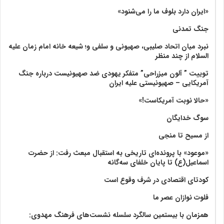
«ایران دارد بلوف ما را می‌شنود»
جنگ تمدنی
نبرد میان اتحاد صلیبی، صهیونی و سلفی و؛ شیعه خانه امام زمان علیه
السلام از چند منظر
توییت ” آلون میزراحی” متفکر یهودی ضد صهیونیست درباره جنگ
آمریکایی – صهیونیستی علیه ایران
«حالا نوبت آمریکاست!»
سوگ خدایگان
از مسیح تا منجی
«موعود» با پرونده‌ای تاریخی به استقبال مبعث رفت: از حضرت
اسماعیل(ع) تا پایان خلفای سه‌گانه
کودتای اقتصادی در شرف وقوع است
فلوت نوازان عصر ما
همزمان با بیستمین سالگرد سلسله نشست‌های فرهنگ مهدوی:‌