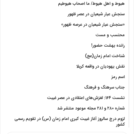
هبوط و اهل هبوط/ ما اصحاب هبوطیم
سنجش عیار شیعیان در عصر ظهور
«سنجش عیار شیعیان در عرصه ظهور»
محتسب و مست
رانده بهشت‌ حضور!
شناخت امام زمان(عج)
نقش یهودیان در واقعه کربلا
اسم رمز
جناب سرهنگ و فرهنگ
نشست ۱۶۴: لغزش‌های اعتقادی در عصر غیبت
شماره ۲۸۰ و ۲۸۱ مجله موعود منتشر شد
لزوم درج سالروز آغاز غیبت کبری امام زمان (س) در تقویم رسمی
کشور