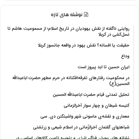
نوشته های تازه
روایتی ناگفته از نقش یهودیان در تاریخ اسلام؛ از مسمومیت هاشم تا
نسل‌کشی در کربلا
حقیقت یا افسانه؟‌ نقش یهود در واقعه جانسوز کربلا
وداع
ایران حسین تا ابد پیروز است
در محکومیت رفتارهای تفرقه‌افکنانه در حرم مطهر حضرت اباعبدالله
الحسین(ع)
تحلیل تمدنی قیام حضرت اباعبدالله الحسین
کنیسه شیطان و چهار سوار آخرالزمانی
معماری و نقشه‌ی ماسونی شهر واشينگتن دی. سی
شباهتهای گفتمان آخر‌الزّمانی در اسلام شیعی و زرتشتی
نشانه های بحران فراگیر انرژی و زنجیره تامین کالاهای اساسی در