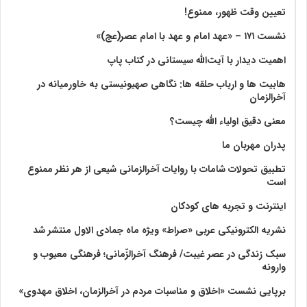
تعیین وقت ظهور، ممنوع!
نشست ۱۷۱ – «عهد امام و عهد با امام عصر(عج)»
اهمیت دیدار با آیت‌الله سیستانی در کتاب پاپ
هابیت ها و ارباب حلقه ها: نگاهی صهیونیستی به خاورمیانه در
آخرالزمان
معنی دقیق اولیاء الله چیست؟
پدران مهربان ما
تطبیق تحولات شامات با روایات آخرالزمانی شیعی از هر نظر ممنوع
است
اینترنت و تجربه های کودکان
نشریه الکترونیکی عربی «صراط» ویژه ماه جمادی الاول منتشر شد
سبک زندگی در عصر غیبت/ فرهنگ آخرالزّمانی؛ فرهنگی معیوب و
وارونه
برپایی نشست «اخلاق و مناسبات مردم در آخرالزمان، اخلاق مهدوی»