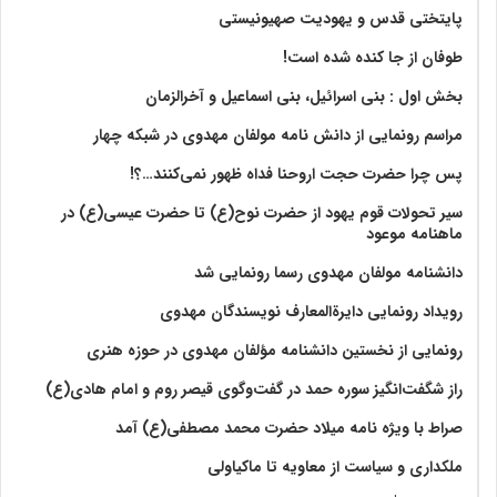
پایتختی قدس و یهودیت صهیونیستی
طوفان از جا کنده شده است!
بخش اول : بنی اسرائیل، بنی اسماعیل و آخرالزمان
مراسم رونمایی از دانش نامه مولفان مهدوی در شبکه چهار
پس چرا حضرت حجت اروحنا فداه ظهور نمی‌کنند…؟!
سیر تحولات قوم یهود از حضرت نوح(ع) تا حضرت عیسی(ع) در
ماهنامه موعود
دانشنامه مولفان مهدوی رسما رونمایی شد
رویداد رونمایی دایرةالمعارف نویسندگان مهدوی
رونمایی از نخستین دانشنامه مؤلفان مهدوی در حوزه هنری
راز شگفت‌انگیز سوره حمد در گفت‌وگوی قیصر روم و امام هادی(ع)
صراط با ویژه نامه میلاد حضرت محمد مصطفی(ع) آمد
ملکداری و سیاست از معاویه تا ماکیاولی