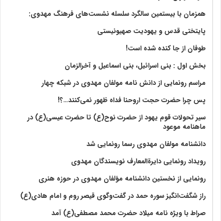
همزمان با بیستمین سالگرد سلسله نشست‌های فرهنگ مهدوی:‌
پایتختی قدس و یهودیت صهیونیستی
طوفان از جا کنده شده است!
بخش اول : بنی اسرائیل، بنی اسماعیل و آخرالزمان
مراسم رونمایی از دانش نامه مولفان مهدوی در شبکه چهار
پس چرا حضرت حجت اروحنا فداه ظهور نمی‌کنند…؟!
سیر تحولات قوم یهود از حضرت نوح(ع) تا حضرت عیسی(ع) در
ماهنامه موعود
دانشنامه مولفان مهدوی رسما رونمایی شد
رویداد رونمایی دایرةالمعارف نویسندگان مهدوی
رونمایی از نخستین دانشنامه مؤلفان مهدوی در حوزه هنری
راز شگفت‌انگیز سوره حمد در گفت‌وگوی قیصر روم و امام هادی(ع)
صراط با ویژه نامه میلاد حضرت محمد مصطفی(ع) آمد