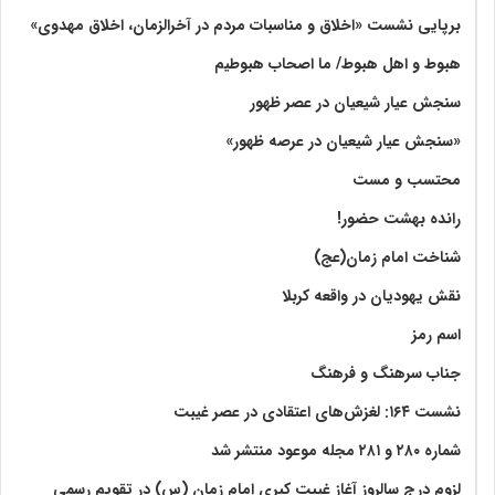
برپایی نشست «اخلاق و مناسبات مردم در آخرالزمان، اخلاق مهدوی»
هبوط و اهل هبوط/ ما اصحاب هبوطیم
سنجش عیار شیعیان در عصر ظهور
«سنجش عیار شیعیان در عرصه ظهور»
محتسب و مست
رانده بهشت‌ حضور!
شناخت امام زمان(عج)
نقش یهودیان در واقعه کربلا
اسم رمز
جناب سرهنگ و فرهنگ
نشست ۱۶۴: لغزش‌های اعتقادی در عصر غیبت
شماره ۲۸۰ و ۲۸۱ مجله موعود منتشر شد
لزوم درج سالروز آغاز غیبت کبری امام زمان (س) در تقویم رسمی