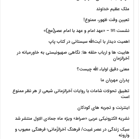
ملک عظیم خداوند
تعیین وقت ظهور، ممنوع!
نشست ۱۷۱ – «عهد امام و عهد با امام عصر(عج)»
اهمیت دیدار با آیت‌الله سیستانی در کتاب پاپ
هابیت ها و ارباب حلقه ها: نگاهی صهیونیستی به خاورمیانه در
آخرالزمان
معنی دقیق اولیاء الله چیست؟
پدران مهربان ما
تطبیق تحولات شامات با روایات آخرالزمانی شیعی از هر نظر ممنوع
است
اینترنت و تجربه های کودکان
نشریه الکترونیکی عربی «صراط» ویژه ماه جمادی الاول منتشر شد
سبک زندگی در عصر غیبت/ فرهنگ آخرالزّمانی؛ فرهنگی معیوب و
وارونه