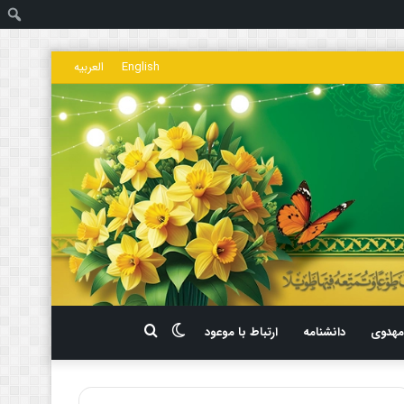
ج
English
العربیه
تغییر
جستجو
هدوی
دانشنامه
ارتباط با موعود
پوسته
برای