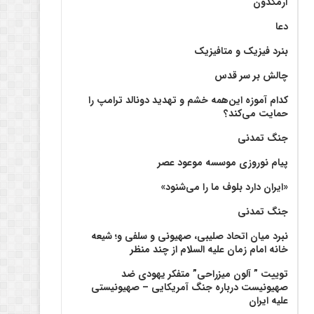
آرمگدون
دعا
بنرد فیزیک و متافیزیک
چالش بر سر قدس
کدام آموزه این‌همه خشم و تهدید دونالد ترامپ را
حمایت می‌کند؟
جنگ تمدنی
پیام نوروزی موسسه موعود عصر
«ایران دارد بلوف ما را می‌شنود»
جنگ تمدنی
نبرد میان اتحاد صلیبی، صهیونی و سلفی و؛ شیعه
خانه امام زمان علیه السلام از چند منظر
توییت ” آلون میزراحی” متفکر یهودی ضد
صهیونیست درباره جنگ آمریکایی – صهیونیستی
علیه ایران