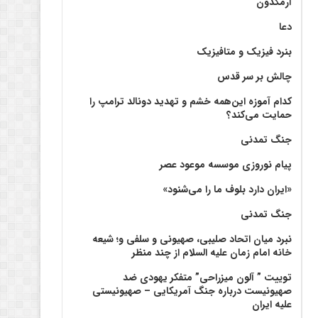
آرمگدون
دعا
بنرد فیزیک و متافیزیک
چالش بر سر قدس
کدام آموزه این‌همه خشم و تهدید دونالد ترامپ را
حمایت می‌کند؟
جنگ تمدنی
پیام نوروزی موسسه موعود عصر
«ایران دارد بلوف ما را می‌شنود»
جنگ تمدنی
نبرد میان اتحاد صلیبی، صهیونی و سلفی و؛ شیعه
خانه امام زمان علیه السلام از چند منظر
توییت ” آلون میزراحی” متفکر یهودی ضد
صهیونیست درباره جنگ آمریکایی – صهیونیستی
علیه ایران