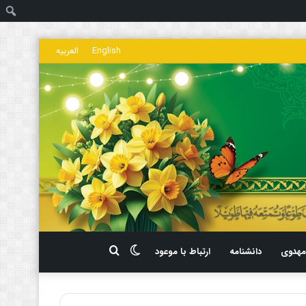
ج
English
العربیه
تغییر
جستجو
هدوی
دانشنامه
ارتباط با موعود
پوسته
برای