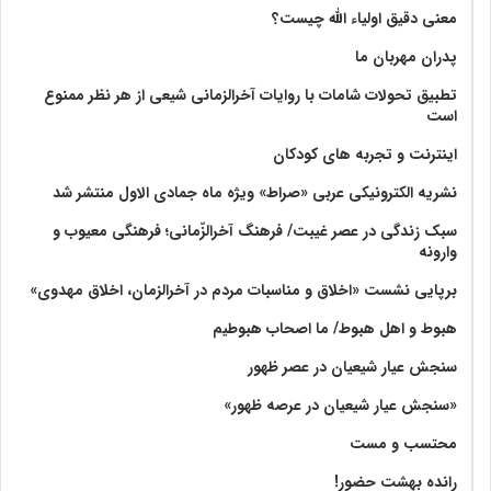
معنی دقیق اولیاء الله چیست؟
پدران مهربان ما
تطبیق تحولات شامات با روایات آخرالزمانی شیعی از هر نظر ممنوع
است
اینترنت و تجربه های کودکان
نشریه الکترونیکی عربی «صراط» ویژه ماه جمادی الاول منتشر شد
سبک زندگی در عصر غیبت/ فرهنگ آخرالزّمانی؛ فرهنگی معیوب و
وارونه
برپایی نشست «اخلاق و مناسبات مردم در آخرالزمان، اخلاق مهدوی»
هبوط و اهل هبوط/ ما اصحاب هبوطیم
سنجش عیار شیعیان در عصر ظهور
«سنجش عیار شیعیان در عرصه ظهور»
محتسب و مست
رانده بهشت‌ حضور!