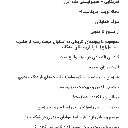
آمریکایی – صهیونیستی علیه ایران
«حالا نوبت آمریکاست!»
سوگ خدایگان
از مسیح تا منجی
«موعود» با پرونده‌ای تاریخی به استقبال مبعث رفت: از حضرت
اسماعیل(ع) تا پایان خلفای سه‌گانه
کودتای اقتصادی در شرف وقوع است
فلوت نوازان عصر ما
همزمان با بیستمین سالگرد سلسله نشست‌های فرهنگ مهدوی:‌
پایتختی قدس و یهودیت صهیونیستی
طوفان از جا کنده شده است!
بخش اول : بنی اسرائیل، بنی اسماعیل و آخرالزمان
مراسم رونمایی از دانش نامه مولفان مهدوی در شبکه چهار
پس چرا حضرت حجت اروحنا فداه ظهور نمی‌کنند…؟!