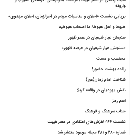
وارونه
برپایی نشست «اخلاق و مناسبات مردم در آخرالزمان، اخلاق مهدوی»
هبوط و اهل هبوط/ ما اصحاب هبوطیم
سنجش عیار شیعیان در عصر ظهور
«سنجش عیار شیعیان در عرصه ظهور»
محتسب و مست
رانده بهشت‌ حضور!
شناخت امام زمان(عج)
نقش یهودیان در واقعه کربلا
اسم رمز
جناب سرهنگ و فرهنگ
نشست ۱۶۴: لغزش‌های اعتقادی در عصر غیبت
شماره ۲۸۰ و ۲۸۱ مجله موعود منتشر شد