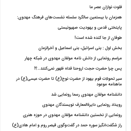
فلوت نوازان عصر ما
همزمان با بیستمین سالگرد سلسله نشست‌های فرهنگ مهدوی:‌
پایتختی قدس و یهودیت صهیونیستی
طوفان از جا کنده شده است!
بخش اول : بنی اسرائیل، بنی اسماعیل و آخرالزمان
مراسم رونمایی از دانش نامه مولفان مهدوی در شبکه چهار
پس چرا حضرت حجت اروحنا فداه ظهور نمی‌کنند…؟!
سیر تحولات قوم یهود از حضرت نوح(ع) تا حضرت عیسی(ع) در
ماهنامه موعود
دانشنامه مولفان مهدوی رسما رونمایی شد
رویداد رونمایی دایرةالمعارف نویسندگان مهدوی
رونمایی از نخستین دانشنامه مؤلفان مهدوی در حوزه هنری
راز شگفت‌انگیز سوره حمد در گفت‌وگوی قیصر روم و امام هادی(ع)