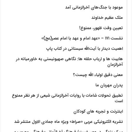
موعود با جنگ‌های آخرالزمانی آمد
ملک عظیم خداوند
تعیین وقت ظهور، ممنوع!
نشست ۱۷۱ – «عهد امام و عهد با امام عصر(عج)»
اهمیت دیدار با آیت‌الله سیستانی در کتاب پاپ
هابیت ها و ارباب حلقه ها: نگاهی صهیونیستی به خاورمیانه در
آخرالزمان
معنی دقیق اولیاء الله چیست؟
پدران مهربان ما
تطبیق تحولات شامات با روایات آخرالزمانی شیعی از هر نظر ممنوع
است
اینترنت و تجربه های کودکان
نشریه الکترونیکی عربی «صراط» ویژه ماه جمادی الاول منتشر شد
سبک زندگی در عصر غیبت/ فرهنگ آخرالزّمانی؛ فرهنگی معیوب و