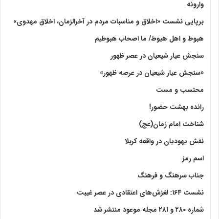
وارونه
برپایی نشست «اخلاق و مناسبات مردم در آخرالزمان، اخلاق مهدوی»
هبوط و اهل هبوط/ ما اصحاب هبوطیم
سنجش عیار شیعیان در عصر ظهور
«سنجش عیار شیعیان در عرصه ظهور»
محتسب و مست
رانده بهشت‌ حضور!
شناخت امام زمان(عج)
نقش یهودیان در واقعه کربلا
اسم رمز
جناب سرهنگ و فرهنگ
نشست ۱۶۴: لغزش‌های اعتقادی در عصر غیبت
شماره ۲۸۰ و ۲۸۱ مجله موعود منتشر شد