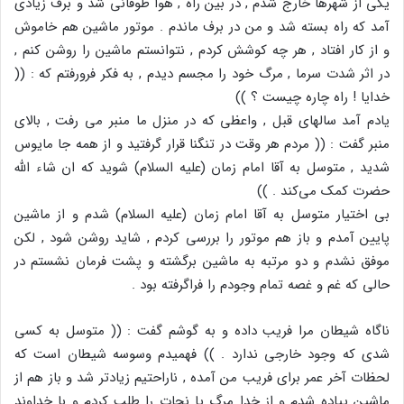
یکی از شهرها خارج شدم , در بین راه , هوا طوفانی شد و برف زیادی
آمد که راه بسته شد و من در برف ماندم . موتور ماشین هم خاموش
و از کار افتاد , هر چه کوشش کردم , نتوانستم ماشین را روشن کنم ,
در اثر شدت سرما , مرگ خود را مجسم دیدم , به فکر فرورفتم که : ((
خدایا ! راه چاره چیست ؟ ))
یادم آمد سالهای قبل , واعظی که در منزل ما منبر می رفت , بالای
منبر گفت : (( مردم هر وقت در تنگنا قرار گرفتید و از همه جا مایوس
شدید , متوسل به آقا امام زمان (علیه السلام) شوید که ان شاء الله
حضرت کمک می‌کند . ))
بی اختیار متوسل به آقا امام زمان (علیه السلام) شدم و از ماشین
پایین آمدم و باز هم موتور را بررسی کردم , شاید روشن شود , لکن
موفق نشدم و دو مرتبه به ماشین برگشته و پشت فرمان نشستم در
حالی که غم و غصه تمام وجودم را فراگرفته بود .
ناگاه شیطان مرا فریب داده و به گوشم گفت : (( متوسل به کسی
شدی که وجود خارجی ندارد . )) فهمیدم وسوسه شیطان است که
لحظات آخر عمر برای فریب من آمده , ناراحتیم زیادتر شد و باز هم از
ماشین پیاده شدم و از خدا مرگ یا نجات را طلب کردم و با خداوند