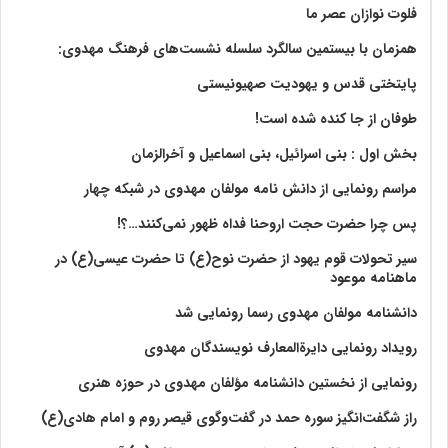
فلوت نوازان عصر ما
همزمان با بیستمین سالگرد سلسله نشست‌های فرهنگ مهدوی:‌
پایتختی قدس و یهودیت صهیونیستی
طوفان از جا کنده شده است!
بخش اول : بنی اسرائیل، بنی اسماعیل و آخرالزمان
مراسم رونمایی از دانش نامه مولفان مهدوی در شبکه چهار
پس چرا حضرت حجت اروحنا فداه ظهور نمی‌کنند…؟!
سیر تحولات قوم یهود از حضرت نوح(ع) تا حضرت عیسی(ع) در
ماهنامه موعود
دانشنامه مولفان مهدوی رسما رونمایی شد
رویداد رونمایی دایرةالمعارف نویسندگان مهدوی
رونمایی از نخستین دانشنامه مؤلفان مهدوی در حوزه هنری
راز شگفت‌انگیز سوره حمد در گفت‌وگوی قیصر روم و امام هادی(ع)