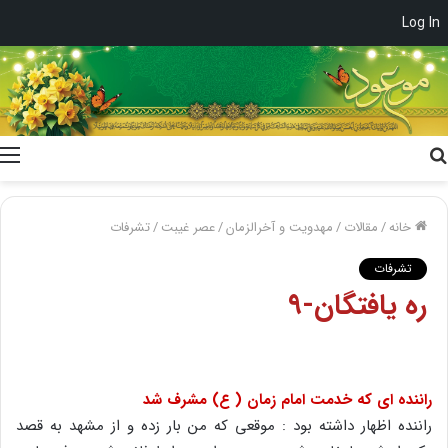
Log In
جستجو
برای
خانه
/
مقالات
/
مهدویت و آخرالزمان
/
عصر غیبت
/
تشرفات
تشرفات
ره یافتگان-۹
راننده ای که خدمت امام زمان ( ع) مشرف شد
راننده اظهار داشته بود : موقعی که من بار زده و از مشهد به قصد