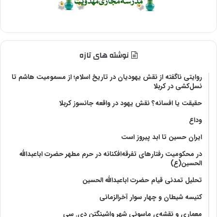
نوشته های تازه
روایتی ناگفته از نقش یهودیان در تاریخ اسلام؛ از مسمومیت هاشم تا
نسل‌کشی در کربلا
حقیقت یا افسانه؟‌ نقش یهود در واقعه جانسوز کربلا
وداع
ایران حسین تا ابد پیروز است
در محکومیت رفتارهای تفرقه‌افکنانه در حرم مطهر حضرت اباعبدالله
الحسین(ع)
تحلیل تمدنی قیام حضرت اباعبدالله الحسین
کنیسه شیطان و چهار سوار آخرالزمانی
معماری و نقشه‌ی ماسونی شهر واشينگتن دی. سی