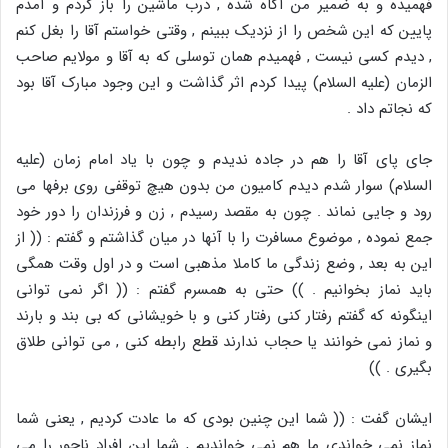
فهمیده و به ضمیر من آگاه شده , درب ماشین را باز کردم و آمدم
پایین که این شخص را از نزدیک ببینم , وقتی خواستم آقا را بغل کنم
, دیدم کسی نیست , فهمیدم همان توسلی که به آقا و مولایم صاحب
الزمان (علیه السلام) پیدا کردم اثر گذاشت و این وجود مبارک آقا بود
که نجاتم داد .
جای پای آقا را هم در جاده ندیدم و چون با یاد امام زمان (علیه
السلام) سوار شدم دیدم کامیون من بدون هیچ توقفی روی برفها می
رود و جایی نماند . چون به مقصد رسیدم , زن و فرزندان را دور خود
جمع نموده , موضوع مسافرت را با آنها در میان گذاشتم و گفتم : (( از
این به بعد , وضع زندگی ما کاملا مذهبی است و در اول وقت همگی
باید نماز بخوانیم . )) حتی به همسرم گفتم : (( اگر نمی توانی
اینگونه که گفتم رفتار کنی رفتار کنی و با خویشانی که بی بند و بارند
و نماز نمی خوانند یا حجاب ندارند قطع رابطه کنی , می توانی طلاق
بگیری . ))
ایشان گفت : (( شما این چنین بودی که ما عادت کردیم , یعنی شما
نماز نمی خواندی ما هم نمی خواندیم , شما این افراد ناجور را می