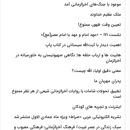
موعود با جنگ‌های آخرالزمانی آمد
ملک عظیم خداوند
تعیین وقت ظهور، ممنوع!
نشست ۱۷۱ – «عهد امام و عهد با امام عصر(عج)»
اهمیت دیدار با آیت‌الله سیستانی در کتاب پاپ
هابیت ها و ارباب حلقه ها: نگاهی صهیونیستی به خاورمیانه در
آخرالزمان
معنی دقیق اولیاء الله چیست؟
پدران مهربان ما
تطبیق تحولات شامات با روایات آخرالزمانی شیعی از هر نظر ممنوع
است
اینترنت و تجربه های کودکان
نشریه الکترونیکی عربی «صراط» ویژه ماه جمادی الاول منتشر شد
سبک زندگی در عصر غیبت/ فرهنگ آخرالزّمانی؛ فرهنگی معیوب و