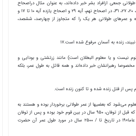
طولانی جمعی ازافراد بشر خبر داده‌اند، به عنوان مثال دراصحاح
(سوره) پنجم از سفر تکوین تورات، آیات ۵‌، ۸، ۱۱، ۱۴، ۱۷، ۲۰، ۲۷، ۳۱، در اصحاح نهم، آیه ۲۹ و اصحاح یازده آیه ۱۰ تا ۱۷ و
برده و عمرهای طولانی هر یک را که متجاوز از چهارصد، ششصد،
 نبیند، زنده به آسمان مرفوع شده است.۱۷
وم نیست و یا معلوم البطلان است) مانند زرتشتی و بودایی و
مخصوصا رهبرانشان خبر داده‌اند و همه قائل به طول عمر، بلکه
 پس از قتل زنده شده و تا کنون زنده است.
علوم می‌شود که بعضیها از عمر طولانی برخوردار بوده و هستند به
عنوان نمونه درباره حضرت نوح علیه السلام می خوانیم که قبل از توفان، ۹۵۰ سال در بین قوم خود بوده و پس از توفان
نیز مدتها زنده بوده :« فلبث فیهم الف سنه خمسین عاما»19 در تاریخ تا / ۲۵۰۰ سال در مورد طول عمر آن حضرت