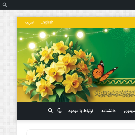
ج
English
العربیه
تغییر
جستجو
هدوی
دانشنامه
ارتباط با موعود
پوسته
برای