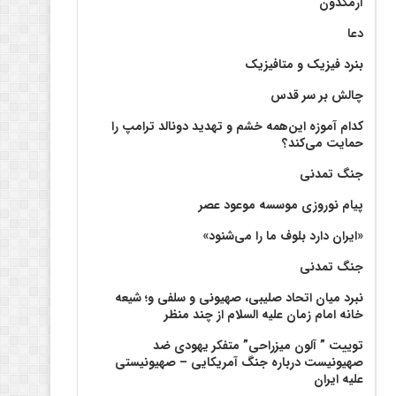
آرمگدون
دعا
بنرد فیزیک و متافیزیک
چالش بر سر قدس
کدام آموزه این‌همه خشم و تهدید دونالد ترامپ را
حمایت می‌کند؟
جنگ تمدنی
پیام نوروزی موسسه موعود عصر
«ایران دارد بلوف ما را می‌شنود»
جنگ تمدنی
نبرد میان اتحاد صلیبی، صهیونی و سلفی و؛ شیعه
خانه امام زمان علیه السلام از چند منظر
توییت ” آلون میزراحی” متفکر یهودی ضد
صهیونیست درباره جنگ آمریکایی – صهیونیستی
علیه ایران