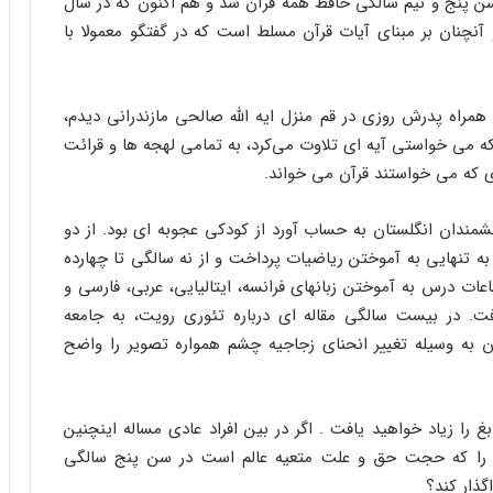
ن پنج و نیم سالگی حافظ همه قرآن شد و هم اکنون که در سال
نچنان بر مبنای آیات قرآن مسلط است که در گفتگو معمولا با
مراه پدرش روزی در قم منزل ایه الله صالحی مازندرانی دیدم،
ه می خواستی آیه ای تلاوت می‌کرد، به تمامی لهجه ها و قرائت
 که می خواستند قرآن می خواند.
نشمندان انگلستان به حساب آورد از کودکی عجوبه ای بود. از دو
تنهایی به آموختن ریاضیات پرداخت و از نه سالگی تا چهارده
ت درس به آموختن زبانهای فرانسه، ایتالیایی، عربی، فارسی و
فت. در بیست سالگی مقاله ای درباره تئوری رویت، به جامعه
 به وسیله تغییر انحنای زجاجیه چشم همواره تصویر را واضح
بغ را زیاد خواهید یافت . اگر در بین افراد عادی مساله اینچنین
صر را که حجت حق و علت متعیه عالم است در سن پنج سالگی
ذار کند؟