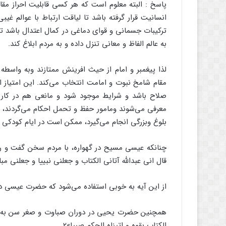
پاسخ : البته معلوم است که هر کسی قابلیت احراز مقام 
انسانیت قرار گرفته باشد تا لیاقت ارتباط با عوالم غ
ترکیبات جسمانی و قوای دماغی در کمال اعتدال باشد تا
به عالم الفاظ و معانی تنزل داده و به مردم ابلاغ کند.
لذا پیغمبر و امام از حیث افرینش ممتازند وبه واسطه 
مقام شامخ نبوت و امامت انتخاب می‌کند. این امتیاز ا
صلاح باشد و شرایط موجود شود و مانعی هم در کار 
معرفی می‌شوند ومامور حفظ و تحمل احکام می‌گردند، ا
بلوغ وبزرگی انجام می‌گیرد، ممکن است در ایام کودکی 
چنانکه عیسی مسیح در گهواره، با مردم سخن گفت و رسم
قال انی عبدالله آتانی الکتاب و جعلنی نبییا و جعلنی مب
از این آیه به خوبی استفاده می‌شود که حضرت عیسی د
همچنین حضرت یحیی در دوران صباوت و صغر سن به مقا
الکتاب بقوه و اتیناه الحکم صبیا»2