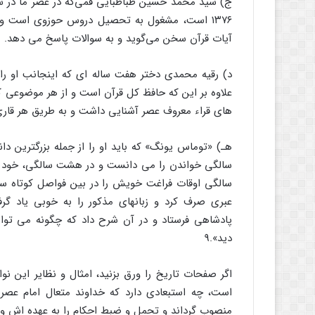
ج) سید محمد حسین طباطبایی قمی‌که در عصر ما در س
۱۳۷۶ است، مشغول به تحصیل دروس حوزوی است و آ
آیات قرآن سخن می‌گوید و به سوالات پاسخ می دهد.
د) رقیه محمدی دختر هفت ساله ای که اینجانب او را ه
‌علاوه بر این که حافظ کل قرآن است و از هر موضوعی ک
های قراء معروف عصر آشنایی داشت و به طریق هر قاری
هـ) «توماس یونگ» که باید او را از جمله بزرگترین دا
سالگی خواندن را می دانست و در هشت سالگی، خود به 
سالگی اوقات فراغت خویش را در بین فواصل کوتاه ساعا
عبری صرف کرد و زبانهای مذکور را به خوبی یاد گر
پادشاهی فرستاد و در آن شرح داد که چگونه می توان
دید».9
اگر صفحات تاریخ را ورق بزنید‌، امثال و نظایر این نوا
است، چه استبعادی دارد که خداوند متعال امام ع
منصوب گرداند و تحمل و ضبط احکام را به عهده اش واگ