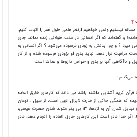
مساله نیستیم ونمی خواهیم ازنظر علمی طول عمر را اثبات کنیم.
اگر چه اهل فن از نظر علم نیز به این سوال پاسخ داده‌اند۱۰ و گفته‌اند که اگر انسانی در مدت طولانی زنده بماند، جای
 میرد ؟ و چرا بدنش به زودی فرسوده می‌شود ؟ اگر انسانی به
 مراقبت قرار دهد، نباید بدن او بزودی فرسوده شده و از کار
جهل و ناآگاهی آنها بر بدن و خواص داروها و غذاها است.
 می‌کنیم :
رآن کریم آشنایی داشته باشد می داند که کارهای خارق العاده
ده که همگی حاکی از قدرت لایزال الهی است، از قبیل : توفان
نوح، ۱۱ سرد شدن آتش برای ابراهیم، ۱۲ عصای موسی و تبدیل شدن آن به اژدها، ۱۳ ‌بی پدر متولد شدن حضرت عیسی،
 گهواره و کودکی۱۵ و امثال اینها. اگر خدا قادر است این کارهای خارق العاده را انجام دهد، قادر