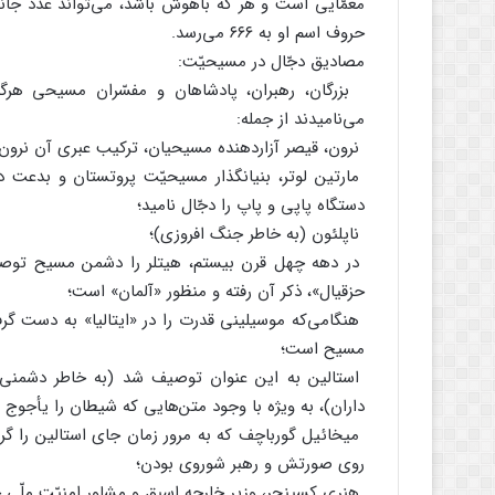
معمّایی است و هر که باهوش باشد، می‌تواند عدد جان
حروف اسم او به ۶۶۶ می‌رسد.
مصادیق دجّال در مسیحیّت:
بزرگان، رهبران، پادشاهان و مفسّران مسیحی هرگا
می‌نامیدند از جمله:
نرون، قیصر آزاردهنده مسیحیان، ترکیب عبری آن نرون قسر ب
دستگاه پاپی و پاپ را دجّال نامید؛
ناپلئون (به خاطر جنگ افروزی)؛
در دهه چهل قرن بیستم، هیتلر را دشمن مسیح توصی
حزقیال»، ذکر آن رفته و منظور «آلمان» است؛
هنگامی‌که موسیلینی قدرت را در «ایتالیا» به دست گرف
مسیح است؛
استالین به این عنوان توصیف شد (به خاطر دشمنی
داران)، به ویژه با وجود متن‌هایی که شیطان را یأجوج (
میخائیل گورباچف که به مرور زمان جای استالین را گرف
روی صورتش و رهبر شوروی بودن؛
هنری کسینجر، وزیر خارجه اسبق و مشاور امنیّت ملّی 