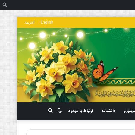
ج
English
العربیه
تغییر
جستجو
هدوی
دانشنامه
ارتباط با موعود
پوسته
برای