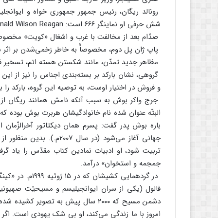
رونالد ریگان، رئیس جمهور جمهوری خواه و ایوانجلی
شش حرفی او نماینگر ۶۶۶ است: Ronald Wilson Reagan؛
صدّام بعد از مخالفت با غرب و اشغال «کویت» مخصوص
پاپ ژان پل دوم، مخصوصاًً به خاطر زخمی‌شدن بر اثر 
مظاهر جدید تمدّن، مانند شکستن هسته اتم، تسخیر فض
گروهی، نشان بارکد بر بسته‌بندی اجناس را نیز از این م
و فروش در اختیار اوست، به توصیه این گروه، بارکد را بای
البتّه عنوان شده نام خانوادگیشان هربرت بوش بوده که پ
جهانی آغاز می‌شود (در سال
تربیت شود، او ادبیات نمادین کتاب مقدّس را یاد 
جمجمه و استخوان» درآمد.
فالول (یکی از سران ایوانجیلیسم و مسیحیّت صهیونی
دشمن مسیح که ۲۰۰۰ سال پیش به تصویر
امروز با ما زندگی می‌کند، او بی شک یهودی است. اگر 