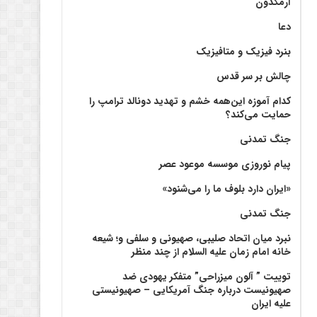
آرمگدون
دعا
بنرد فیزیک و متافیزیک
چالش بر سر قدس
کدام آموزه این‌همه خشم و تهدید دونالد ترامپ را
حمایت می‌کند؟
جنگ تمدنی
پیام نوروزی موسسه موعود عصر
«ایران دارد بلوف ما را می‌شنود»
جنگ تمدنی
نبرد میان اتحاد صلیبی، صهیونی و سلفی و؛ شیعه
خانه امام زمان علیه السلام از چند منظر
توییت ” آلون میزراحی” متفکر یهودی ضد
صهیونیست درباره جنگ آمریکایی – صهیونیستی
علیه ایران