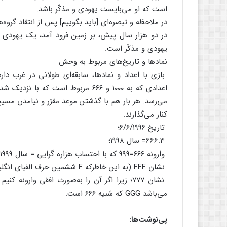
است که او می‌بایست یهودی و مذکّر باشد.
در ملاحظه و تبصره‌ای [باید بگوییم] پس از انتقاد گروه‌
در دو هزار سال پیش، بر زمین فرود آمد، یک یهودی بو
یهودی و مذکّر است.
نمادها و تاریخ‌های مربوط به وحش
بازی با اعداد و نماد‌ها، سابقه‌ای طولانی در غرب دار
اعدادی که به ۱۰۰۰ و ۶۶۶ مربوط است 
می‌رسد. هر بار هم با گذشتن موعد مقرّر و نیامدن مسی
کنار می‌گذارند.
تاریخ ۶/۶/۱۹۹۶؛
666.3= سال ۱۹۹۸؛
وارونه ۶۶۶=۹۹۹ که با احتساب هزاره گرایی = سال ۱۹۹۹؛
نشان FFF (به این خاطرکه F ششمین حرف الفبای انگلیسی است= 666)؛
می‌باشد GGG که شبیه ۶۶۶ است.
پی‌نوشت‌ها: