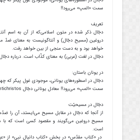
دجّال در اسطوره‌های یونانی، موجودی غول پیکر که چهار
سمت «المپ» می‌رود!!
تعریف
دجّال ذکر شده در متون اسلامی‌که از آن به اسم 
دروغین (مسیح دجّال) و آنتاگونیست به معنای ضدّ من
خواهد بود و به دست منجی از بین خواهد رفت.
دجّال در لغت (عربی) به معنای کذّاب است. درباره دجّال
در یونان باستان:
دجّال در اسطوره‌های یونانی، موجودی غول پیکر که چهار
سمت «المپ» می‌رود!! معادل یونانی دجّال antichristos می‌باشد.
دجّال در مسیحیّت
از آنجا که دجّال در مقابل مسیح می‌ایستد، آن را ضدّم
مسیح دروغین می‌گویند و مقصود کسی است که با م
است.
در «کتاب مقدّس» در بخش «کتاب دانیال نبی» از «عهد ع