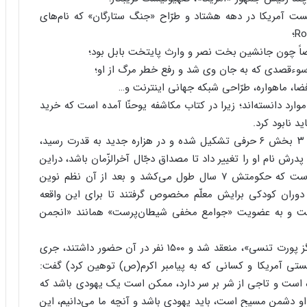
ست آمریکا در دهه هشتاد و طرّاح «جنگ ستارگان» که نام‌های
اً چون جانشین بخت نصر و وارث پایتخت بابل بود؛
سوء‌قصدی که به جان وی شد و رفع خطر مرگ از او؛
ا، ماهواره، طرّاحی شبکه جهانی اینترنت و…
وارد دانسته‌اند؛ زیرا در کتاب مکاشفه یوحنّا آمده است که خرید
د نابود کرد.
جرج واکر بوش به سبب آنکه نامش همانند ریگان از ۳ بخش ۶ حرفی تشکیل شده و در هزاره جدید به قدرت رسید،
درش نام او را تغییر داد تا مصداق دجّال آخرالزّمان باشد، دراین
باره بوش پدر گفت: پسرم همان دیکتاتور آخرالزّمان است که حکومتش ۷ سال طول می‌کشد و بعد از آن نظم نوین
 ۲۰۰۷م.). بدین منظور از دوران کودکی برایش معلّم مخصوص گرفتند تا برای این واقعه
گرفت و به عضویت «جوامع مخفی شیطان‌پرست» همانند «انجمن
در گردهمایی کشیشان که در ۱۵ ژوئیه ۱۹۹۹م. در «کینگز پورت تنسی»، منعقد شد و ۱۵۰۰ نفر در آن حضور داشتند، جری
ستی آمریکا و کسانی که به پیامبر اکرم(ص) توهین کرد) گفت:
 کشیده شده است و تاجی از شر بر سر دارد، ممکن است یک یهودی باشد که
او دشمن مسیح است، باید یهودی باشد و آنچه ما می‌دانیم، این