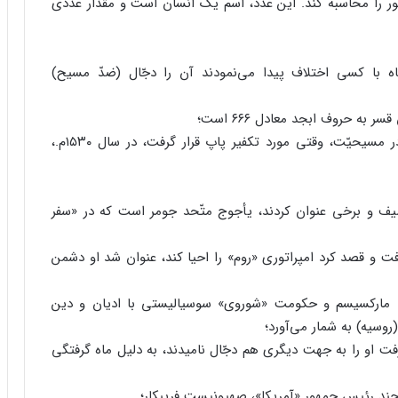
ور را محاسبه کند. این عدد، اسم یک انسان است و مقدار عددی
ه با کسی اختلاف پیدا می‌نمودند آن را دجّال (ضدّ مسیح)
ه حروف ابجد معادل ۶۶۶ است؛
مارتین لوتر، بنیانگذار مسیحیّت پروتستان و بدعت در مسیحیّت، وقتی مورد تکفیر پاپ قرار گرفت، در سال ۱۵۳۰م.،
ف و برخی عنوان کردند، یأجوج متّحد جومر است که در «سفر
ت و قصد کرد امپراتوری «روم» را احیا کند، عنوان شد او دشمن
 مارکسیسم و حکومت «شوروی» سوسیالیستی با ادیان و دین
روسیه) به شمار می‌آورد؛
ت او را به جهت دیگری هم دجّال نامیدند، به دلیل ماه گرفتگی
چند رئیس جمهور «آمریکا»، صهیونیست فریبکار؛