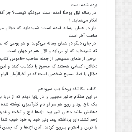
برده شده است.
در رساله اوّل یوحنّا آمده ‌است: دروغگو کیست؟ جز آن
انکار می‌نماید. ۱
باز در همان رساله آمده ‌است: شنیده‌اید که دجّال می‌
ساعت آخر است.
در جای دیگر در همان رساله می‌گوید: و هر روحی که عی
که شنیده‌اید که او می‌آید و الآن هم در جهان است.
برخی از علمای مسیحی از جمله صاحب «قاموس کتاب مقدّس
دجّالان، کسانی هستند که مسیح را تکذیب کنند و این م
دجّال یا ضدّ مسیح شخصی است که در آخرالزّمان قیام کر
کتاب مکاشفه یوحنّا باب سیزدهم
در این هنگام جانور عجیبی را در رؤیا دیدم که از دریا
یک تاج بود و روی هر سر او نام کفرآمیزی نوشته شده ب
دهانش مانند دهان شیر بود. اژدها تاج و تخت و قدرت
زخم کشنده‌ای برداشته بود، ولی خود به خود خوب شد! آن
با ترس و احترام پیروی کردند. آنان اژدها را که چنین 