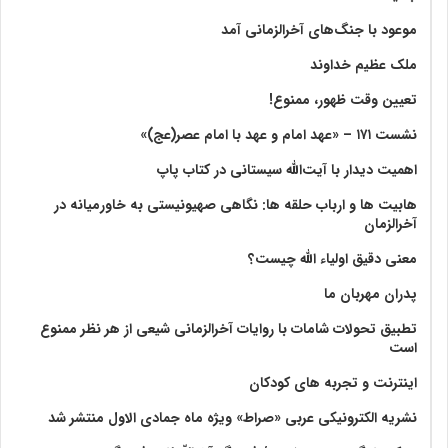
موعود با جنگ‌های آخرالزمانی آمد
ملک عظیم خداوند
تعیین وقت ظهور، ممنوع!
نشست ۱۷۱ – «عهد امام و عهد با امام عصر(عج)»
اهمیت دیدار با آیت‌الله سیستانی در کتاب پاپ
هابیت ها و ارباب حلقه ها: نگاهی صهیونیستی به خاورمیانه در
آخرالزمان
معنی دقیق اولیاء الله چیست؟
پدران مهربان ما
تطبیق تحولات شامات با روایات آخرالزمانی شیعی از هر نظر ممنوع
است
اینترنت و تجربه های کودکان
نشریه الکترونیکی عربی «صراط» ویژه ماه جمادی الاول منتشر شد