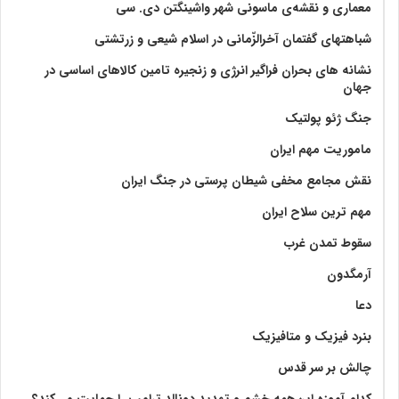
معماری و نقشه‌ی ماسونی شهر واشينگتن دی. سی
شباهتهای گفتمان آخر‌الزّمانی در اسلام شیعی و زرتشتی
نشانه های بحران فراگیر انرژی و زنجیره تامین کالاهای اساسی در
جهان
جنگ ژئو پولتیک
ماموریت مهم ایران
نقش مجامع مخفی شیطان پرستی در جنگ ایران
مهم ترین سلاح ایران
سقوط تمدن غرب
آرمگدون
دعا
بنرد فیزیک و متافیزیک
چالش بر سر قدس
کدام آموزه این‌همه خشم و تهدید دونالد ترامپ را حمایت می‌کند؟