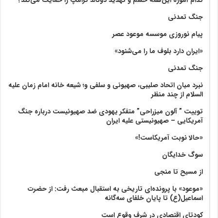
جنگ تمدنی
پیام نوروزی موسسه موعود عصر
«ایران دارد بلوف ما را می‌شنود»
جنگ تمدنی
نبرد میان اتحاد صلیبی، صهیونی و سلفی و؛ شیعه خانه امام زمان علیه
السلام از چند منظر
توییت ” آلون میزراحی” متفکر یهودی ضد صهیونیست درباره جنگ
آمریکایی – صهیونیستی علیه ایران
«حالا نوبت آمریکاست!»
سوگ خدایگان
از مسیح تا منجی
«موعود» با پرونده‌ای تاریخی به استقبال مبعث رفت: از حضرت
اسماعیل(ع) تا پایان خلفای سه‌گانه
کودتای اقتصادی در شرف وقوع است