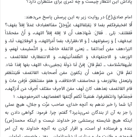
پاداش‌ این‌ انتظار چیست‌ و چه‌ ثمری‌ برای‌ منتظران‌ دارد؟
امام‌ صادق‌(ع‌) در روایت‌ زیر به‌ این‌ پرسش‌ پاسخ‌ می‌دهند:
أَلا افخبفرفکفم‌ بفما لا یَقبَلفاللهف عَزَّوَجَلَّ مفنَالعفبادف عَمَلاً إفلاّ بفهف؟
فَقفلتف: بَلی‌ . فَقالَ: شَهادَهف أَن‌ لا إفلهَ إفلاَّ اللهف، وَ أَنَّ مفحمَّدَاً
عَبدفهف ] وَ رَسفولفهف [ وَ الاءفقرارف بفما أَمَرَاللهف، وَ الوفلایَهف لَنا، وَ
البَراءَهف مفن‌ أَعدائفنا ـ یَعنی‌ الاَئفمَّهَ خاصَّهً ـ وَ التَّسلیمف لَهفم‌، وَ
الوَرَعف وَ الاجتفهادف وَ الطّفمَأنینَهف، وَ الانتفظارف لفلقائفمف ـ
عَلَیهفالسَّلامف ـ ثفمَّ قالَ: إفنَّ لَنا دَولَهً یَجفیی‌ءف اللهف بفها إفذا شاءَ.
ثفمَّ قالَ: مَن‌ سَرَّهف أَن‌ یَکفونَ مفن‌ أَصحابف القائفمف فَلیَنتَظفر
وَلیَعمَل‌ بفالوَرَعف وَ مَحاسفنف الاخلاقف، وَ هفوَ مفنتَظفرٌ، فَإفن‌ ماتَ وَ
قامَ القائفمف بَعدَهف کانَ لَهف مفنَ الاَجرف مفثلف أَجرف مَن‌ أَدرَکَهف،
فَجفدّفوا وَانتَظفرفوا، هَنفیئاً لَکفم‌ أَیَّتفهَا العفصابَهف المَرحفومَهف. ۱
آیا شما را خبر ندهم‌ به‌ آنچه‌ خدای‌، صاحب‌ عزّت‌ و جلال‌، هیچ‌ عملی‌
را جز به‌ آن‌ از بندگان‌ نمی‌پذیرد؟ گفتم‌: چرا. فرمود: گواهی‌ دادن‌ به‌
اینکه‌ هیچ‌ شایسته‌ پرستشی‌ جز خداوند نیست‌ و اینکه‌ محمد(ص‌)
بنده‌ و فرستاده‌ او است‌، و اقرار کردن‌ به‌ آنچه‌ خداوند به‌ آن‌ امر
فرموده‌، و ولایت‌ ما، و بیزاری‌ از دشمنانمان‌ ـ یعنی‌ خصوص‌ امامان‌ ـ