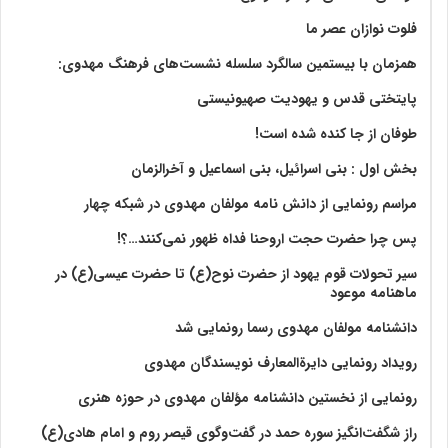
فلوت نوازان عصر ما
همزمان با بیستمین سالگرد سلسله نشست‌های فرهنگ مهدوی:‌
پایتختی قدس و یهودیت صهیونیستی
طوفان از جا کنده شده است!
بخش اول : بنی اسرائیل، بنی اسماعیل و آخرالزمان
مراسم رونمایی از دانش نامه مولفان مهدوی در شبکه چهار
پس چرا حضرت حجت اروحنا فداه ظهور نمی‌کنند…؟!
سیر تحولات قوم یهود از حضرت نوح(ع) تا حضرت عیسی(ع) در
ماهنامه موعود
دانشنامه مولفان مهدوی رسما رونمایی شد
رویداد رونمایی دایرةالمعارف نویسندگان مهدوی
رونمایی از نخستین دانشنامه مؤلفان مهدوی در حوزه هنری
راز شگفت‌انگیز سوره حمد در گفت‌وگوی قیصر روم و امام هادی(ع)