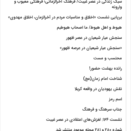
سبک زندگی در عصر غیبت/ فرهنگ آخرالزّمانی؛ فرهنگی معیوب و
وارونه
برپایی نشست «اخلاق و مناسبات مردم در آخرالزمان، اخلاق مهدوی»
هبوط و اهل هبوط/ ما اصحاب هبوطیم
سنجش عیار شیعیان در عصر ظهور
«سنجش عیار شیعیان در عرصه ظهور»
محتسب و مست
رانده بهشت‌ حضور!
شناخت امام زمان(عج)
نقش یهودیان در واقعه کربلا
اسم رمز
جناب سرهنگ و فرهنگ
نشست ۱۶۴: لغزش‌های اعتقادی در عصر غیبت
شماره ۲۸۰ و ۲۸۱ مجله موعود منتشر شد