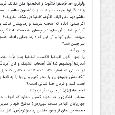
وَلَوتَرى افذ فَزفعفوا فَلافَوتٌ وَ افخفذفوا مفن مَکانف قَریب
وَ قَد کَفَرفوا بفهف مفن قَبلف وَ یَقذفففونَ بفالغَیبف مفن
بفاَشیاعهم مفن قَبلف افنَّهفم کانفوا فى شَکّف مفریبف۶.
اگر ببینى، آنگاه که سخت بترسند و رهاییشان نباشد و 
آوردیم. اما از آن جاى دور چسان به دست یابند؟ پی
میزدند. میان آنها و آن آرزو که دارند جدایى افتاد. هم
نیز چنین شد.۷
و این آیه:
یا اَیّفها الَّذینَ افوتفوا الکفتابَ آمفنفوا بفما نَزَّلنا 
اَدبارفها اَونَلعَنَهفم کَما لَعَنّا اَصحابَ السَّبتف وَ کانَ اَمرفاللّ
اى کسانى که شماره کتاب داده شده، به کتابى که نازل ک
آنکه نقش چهره‏هایى را محو کنیم و رویها را به قضا 
لعنت کنیم و فرمان خدا شدنى است.۹
امام صادق(ع) در جاى دیگر فرمودند:
سفیانى لشکرى را به مدینه گسیل مى‏دارد که آنجا را خ
چهارپایان آنها در مسجدالنبى(ص) مدفوع خود را مى‏ریزند.
حدیفه بن یمان از وجود مقدس پیامبراکرم(ص) نقل مى‏کن