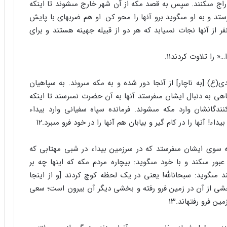
تاراج مى‏کنند. سپس به قصد مکه از آن شهر خارج مى‏شوند تا اینکه
رستد و به او مى‏گوید برو آنها را محو کن. او هم ضربه‏اى با پایش
فر از آنها نجات نمى‏یابد که هر دو از قبیله جهینه هستند و براى
 را تلاوت کردند۱۱.
) [به ناچار] از آنجا دور شده و به مکه مى‏روند. به سپاهیان
اهى به دنبال ایشان مى‏فرستد آنها به آن حضرت نمى‏رسند تا اینکه
انشان وارد مکه مى‏شوند. فرمانده سپاه سفیانى وارد بیداء
ء! آنها را در کام گیر و بیابان هم آنها را در خود فرو مى‏برد.۱۲
سوى ایشان مى‏فرستد که در سرزمین بیداء در شبى مهتابى که
بور مى‏کند و با خود مى‏گوید: بیچاره مردم مکه که اینها چه بر
ند مى‏گوید: سبحان‏اللَّه! یعنى در یک لحظه کوچ کردند [و از اینجا
که بخشى از آن در زمین فرو رفته و بخشى دیگر آن بیرون است؛ سعى
ن فرو رفته‏اند.۱۳