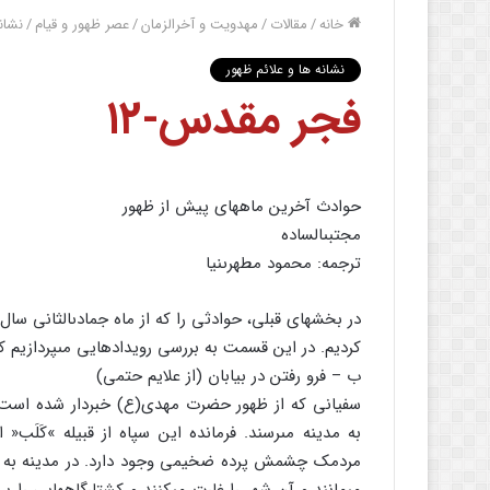
خانه
/
مقالات
/
مهدویت و آخرالزمان
/
عصر ظهور و قیام
/
نشان
نشانه ها و علائم ظهور
فجر مقدس-۱۲
حوادث آخرین ماههاى پیش از ظهور
مجتبى‏الساده
ترجمه: محمود مطهرى‏نیا
در بخشهاى قبلى، حوادثى را که از ماه جمادى‏الثانى سا
کردیم. در این قسمت به بررسى رویدادهایى مى‏پردازیم ک
ب – فرو رفتن در بیابان (از علایم حتمى)
سفیانى که از ظهور حضرت مهدى(ع) خبردار شده است، س
به مدینه مى‏رسند. فرمانده این سپاه از قبیله »کَلَ
مردمک چشمش پرده ضخیمى وجود دارد. در مدینه به خانه