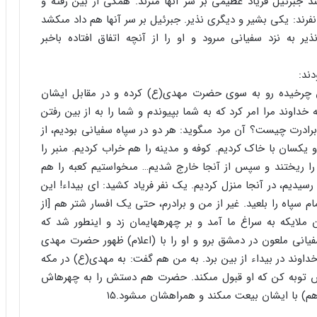
سند جبرئیل فریاد عظیمى بر سر آنها مى‏زند. همگى از بین رفته و
 نفرند: یکى بشیر و دیگرى نذیر. جبرئیل بر سر آنها هم داد مى‏کشد
ر به نزد سفیانى مى‏رود و او را از آنچه اتفاق افتاده باخبر
ند:
رخیده رو به سوى حضرت مهدى(ع) کرده و در مقابل ایشان
 خداوند مرا امر کرد که به شما بپیوندم و شما را به از بین رفتن
ادرت چیست؟ آن مرد مى‏گوید: هر دو در سپاه سفیانى بودیم، از
و یکسان با خاک کردیم. کوفه و مدینه را هم خراب کردیم. منبر را
 ریختند و سپس از آنجا خارج شدیم… مى‏خواستیم کعبه را هم
 رسیدیم، در آنجا منزل کردیم. یک نفر فریاد کشید: اى بیداء! این
ام سپاه را بلعید. غیر از من و برادرم، حتى یک افسار شتر هم [از
لایکه به سراغ ما آمد و بر چهره‏هایمان زد و این‏طور شد که
 سفیانى ملعون در دمشق برو و او را با (اعلام) ظهور حضرت مهدى
اوند در بیداء از بین برد. به من هم گفت: به مهدى(ع) در مکه
تش توبه کن که او قبول مى‏کند. حضرت هم دستش را به چهره‏اش
هم) با ایشان بیعت مى‏کند و همراهشان مى‏شود.۱۵