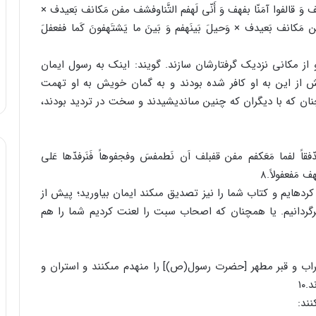
ف وَ قالفوا آمَنّا بفهف وَ أَنّى لَهفم التَّناوفشف مفن مَکانف بَعیدف ×
 مَکانف بَعیدف × وَحیلَ بَینَهفم وَ بَینَ ما یَشتَهفونَ کَما ففعفلَ
از مکانى نزدیک گرفتارشان سازند. گویند: اینک به رسول ایمان
ش از این به او کافر شده بودند و به گمان خویش به او تهمت
چنان که با دیگران که چنین مى‏اندیشیدند و سخت در تردید بودند،
مفصدّفقاً لفما مَعَکفم مفن قفبلف اَن نَطمفسَ وفجفوهاً فَنَرفدّها عَلى
َهف مَفعفولاً.۸
رده‏ایم و کتاب شما را نیز تصدیق مى‏کند ایمان بیاورید؛ پیش از
برگردانیم. یا همچنان که اصحاب سبت را لعنت کردیم شما را هم
راب و قبر مطهر [حضرت رسول(ص)] را منهدم مى‏کنند و استران و
۱۰
ند: