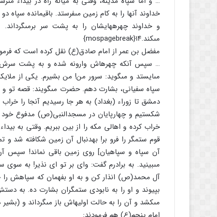
… و امّا سپاه مدینه، وقتى به میانه راه در بیداء مى‏ر
خداوند آنها را به کام زمین مى‏فرستد. باقیمانده سپاه دو
و خداوند چهره‏هایشان را به پشت سر برمى‏گرداند. نذی
مى‏کند.۱۴{mospagebreak}
مفضل بن عمر از امام صادق(ع) نقل کرده است که فرمود
… سپس آنکه چهره‏اش وارونه شده و به پشت سرش چ
مى‏ایستد و مى‏گوید: سرور من! من بشیرم. یکى از ملایکه
سپاه سفیانى، بشارت دهم. حضرت مى‏گویند: قصه تو و بر
دمشق تا زوراء (بغداد) به هر جا رسیدیم آنجا را خراب 
شکستیم و چهارپایان در مسجدالنبى(ص) مدفوع خود را
خراب کرده و اهالى مکه را از بین ببریم. وقتى به بیداء
قوم ستمگر را فرو بر! به‏دنبال آن زمین شکافته شد و تم
آن سپاه و سپاهیان] روى زمین باقى نماند! سپس آن م
مى‏بینید. به برادرم گفت: واى بر تو اى نذیر! به سوى
آل محمد(ص) انذار کن و به او بفهمان که سپاهش را خد
بپیوند و او را به نابودى ستمگران بشارت ده. به دس
مى‏کشد و آن را به حالت اولیه‏اش باز مى‏گرداند و (بشیر 
امام پنجم(ع) هم فرمودند: