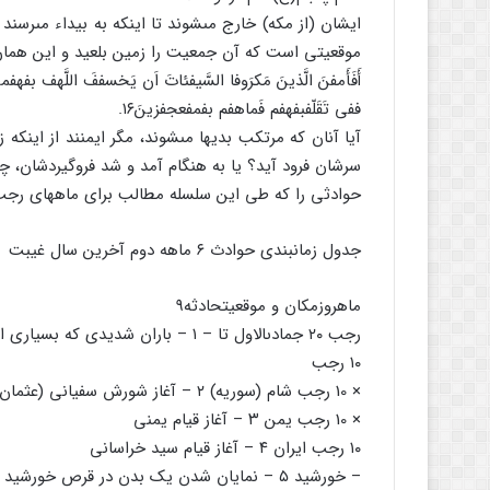
ایشان (از مکه) خارج مى‏شوند تا اینکه به بیداء مى‏رس
موقعیتى است که آن جمعیت را زمین بلعید و این همان 
أَفَأَمفنَ الَّذینَ مَکرَوفا السَّیفئاتَ اَن یَخسففَ اللَّهف ب
ففى تَقَلّفبفهفم فَماهفم بفمفعجفزینَ۱۶.
آیا آنان که مرتکب بدیها مى‏شوند، مگر ایمنند از اینکه زم
سرشان فرود آید؟ یا به هنگام آمد و شد فروگیردشان، چنان
حوادثى را که طى این سلسله مطالب براى ماههاى رجب ت
جدول زمان‏بندى حوادث ۶ ماهه دوم آخرین سال غیبت
ماه‏روزمکان و موقعیت‏حادثه۹
رجب ۲۰ جمادى‏الاول تا – ۱ – باران شدیدى که بسیارى از خانه‏ها را ویران مى‏کند.
۱۰ رجب
× 10 رجب شام (سوریه) ۲ – آغاز شورش سفیانى (عثمان بن عنبسه)
× 10 رجب یمن ۳ – آغاز قیام یمنى
۱۰ رجب ایران ۴ – آغاز قیام سید خراسانى
– خورشید ۵ – نمایان شدن یک بدن در قرص خورشید (سر و سینه