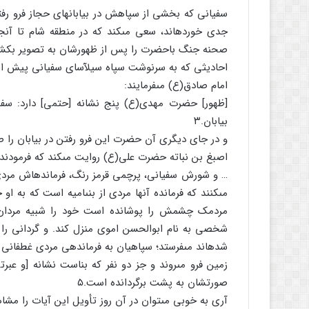
سفیانى که بخشى از سپاهش در بیابان‏هاى حجاز فرو رف
جدى خورده‏اند، سعى مى‏کند که در منطقه شام تا آنجا ک
صحنه جنگ باحضرت را پس از ظهورشان به تصویر بکشد 
احادیثى که به سرنوشت سپاه سیل‏آساى سفیانى پیش از ر
امام صادق(ع) مى‏فرمایند:
[ظهور] حضرت مهدى(ع) پنج نشانه [حتمى] دارد: سفی
بیابان.۳
و در جاى دیگرى آن حضرت این فرو رفتن در بیابان را صرا
اصبغ بن نباته حضرت على(ع) روایت مى‏کند که فرمودند:
مى‏کنند که فرمانده آنها مردى از بنى‏امیه است که ب
مردمک چشمش را پوشانده است خود را شبیه مردان مى‏
شخصى به نام ابوالحسن اموى منزل کند. و گردانى را ب
شده‏اند مى‏فرستد؛ سپاهیان به فرماندهى مردى غطفانى رو 
زمین فرو مى‏روند و جز دو نفر که بناست نشانه [و عبرت
صورتشان به پشت برگردانده است.۵
آرى به خوبى مى‏توان در آن روز تأویل این آیات را مشاه