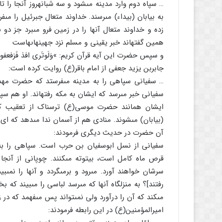
… سپاه دوم وارد مدینه مى‏شود و سه شبانه‏روز آنجا را 
به بیابان (بیداء) مى‏رسند. خداوند متعال جبرئیل را مى‏ف
زده و خداوند متعال آنها را در زمین فرو مى‏برد جز دو ن
همین گفته‏اند خبر یقینى و مسلم نزد جهینه‏اى‏هاست
و سپس حضرت این آیه قرآن کریم: »وَلَوتَرى افذ فَزفعفوا…«
جابربن یزید جعفى از امام باقر(ع) روایت کرده است:
… سفیانى سپاهى را به مدینه مى‏فرستد که حضرت مهدى(ع
سفیانى خبر مى‏رسد که ایشان به مکه رفته‏اند. او هم سپ
ایشان همانند حضرت موسى(ع) ترسناک از تعقیب کنندگ
(بیابان) مى‏شوند. منادى هم از آسمان ندا مى‏دهد که اى بیدا
آن حضرت در حدیث دیگرى فرمودند:
سفیانى از نسل ابوسفیان بن حرب است. سپاهى را به 
قرص ماه کامل است، بیتوته مى‏کنند. چوپانى از آنجا ع
سرشان خواهند آورد. مى‏رود و برمى‏گردد و آنها را نمى‏بی
رفتند]؟ به منزلگاه آنها که مى‏رسد لباسى را مى‏بیند 
مى‏کند که آن را درآورد ولى نمى‏تواند پس مى‏فهمد که در زمی
امیرالمؤمنین(ع) در این رابطه فرمودند: