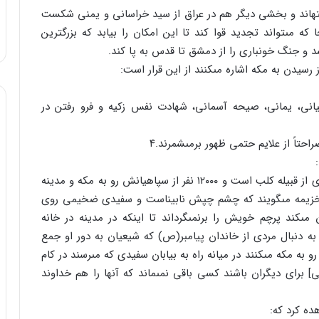
ته‏اند و بخشى دیگر هم در عراق از سید خراسانى و یمنى شکست
ه مى‏تواند تجدید قوا کند تا این امکان را بیابد که بزرگ‏ترین
و جنگ خونبارى را از دمشق تا قدس به پا کند.
سیدن به مکه اشاره مى‏کنند از این قرار است:
انى، یمانى، صیحه آسمانى، شهادت نفس زکیه و فرو رفتن در
حتاً از علایم حتمى ظهور برمى‏شمرند.۴
… و شورش سفیانى، پرچمى قرمز رنگ، فرمانده‏اش مردى از قبیله کلب است و ۱۲۰۰۰ نفر از سپاهیانش رو به مکه و مدینه
ه او خزیمه مى‏گویند که چشم چپش نابیناست و سفیدى ضخیمى روى
کند پرچم خویش را برنمى‏گرداند تا اینکه در مدینه در خانه
ه دنبال مردى از خاندان پیامبر(ص) که شیعیان به دور او جمع
به مکه مى‏کنند در میانه راه به بیابان سفیدى که مى‏رسند در کام
ى] براى دیگران باشند کسى باقى نمى‏ماند که آنها را هم خداوند
ده کرد که: