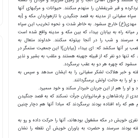
پا مى‏کنند و خون اهالى آنجا را بر زمین مى‏ریزند و مردان را کشته
 خردکرده و قبر شریفشان را منهدم مى‏کنند. حیوانات و مرکبهاى آنها
اه سفیانى از مدینه به قصد جنگیدن با تازه‏واردان مکه و [به
 مهدى(ع) خارج مى‏شود. به خاطر شدت و نحوه تخریب این سپاه
سیل تشبیه کرده‏اند۱. این سپاه در میانه راه به بیابان بیداء که بین مکه و مدینه واقع شده است
طقه مى‏رسند و شب را در آنجا بیتوته مى‏کنند. خداوند متعال به
ب بر آنها مى‏کشد که: اى بیداء (بیابان)! این جمعیت ستمگر در
د که تنها دو نفر که از قبیله جهینه هستند و ملقب به بشیر و نذیر
مى‏شود که چهره هر دو به عقب برمى‏گردد.
ه و خبر هلاکت لشکر سفیانى را به ایشان مى‏دهد و سپس به
 را به حالت اولش برمى‏گردانند.
 و او را هم از این جریان خبردار مى‏کند و خود مى‏میرد.
دى از پادشاهان و فرمانروایان جرأت نمى‏کند که به قصد جنگیدن
هم که راه افتاده بودند برمى‏گردند که مبادا آنها هم دچار چنین
فرى خویش در مکه مشغول بوده‏اند، آنها را حرکت داده و رو به
رفته بودند مى‏رسند و حضرت به یاوران خویش آن نقطه را نشان