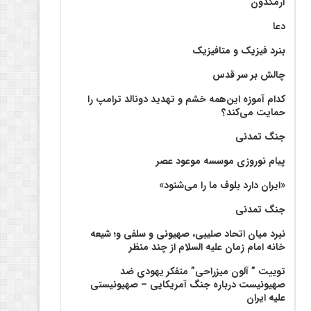
آرمگدون
دعا
بنرد فیزیک و متافیزیک
چالش بر سر قدس
کدام آموزه این‌همه خشم و تهدید دونالد ترامپ را
حمایت می‌کند؟
جنگ تمدنی
پیام نوروزی موسسه موعود عصر
«ایران دارد بلوف ما را می‌شنود»
جنگ تمدنی
نبرد میان اتحاد صلیبی، صهیونی و سلفی و؛ شیعه
خانه امام زمان علیه السلام از چند منظر
توییت ” آلون میزراحی” متفکر یهودی ضد
صهیونیست درباره جنگ آمریکایی – صهیونیستی
علیه ایران