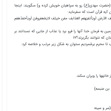
ند (حضرت مهدى(ع) رو به سپاهیان خویش کرده و) مى‏گویند: اینجا
آیه قرآن است که مى‏فرماید:
فهفمف الاَرضَ اَویَأتفیَهفم العَذابف مفن حَیثف لایَشعفروفنَ اَویأخفذَهفم
ین به فرمان خدا آنها را فرو برد یا عذاب از جایى که نمى‏دانند بر
 که نتوانند بگریزند؟۱۷
ا محرم برشمردیم مى‏توان به شکل زیر مرتب و خلاصه کرد: