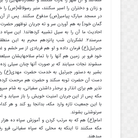
مى‏مانند و آن شهر را غارت مى‏کنند و کشتارگاه‏هایى را بر
و زنان و دختران را اسیر مى‏کنند، منبر رسول‏اللَّه(ص) را
در مسجد مبارک پیامبر(ص) مدفوع مى‏کنند. پس از آن سپ
گمان خود] به هم آوردن سر و ته جریان نوظهور حضرت
احادیث ما آن را به 
مى‏رسند۲. لشکریان شب پانزدهم محرم به این من
جبرئیل(ع) فرمان داده و او هم فریادى از سر خشم و غض
خود فرو بر. زمین هم آنها را با تمام سلاح‏هایشان مى‏بلع
مى‏شوند نجات مى‏یابند که بر صورت آنها چنان سیلى زده 
بشیر به دستور جبرئیل به خدمت حضرت مهدى(ع) رفت
دست آن حضرت توبه مى‏کند و حضرت هم مرحمت کرده و او
نذیر هم براى انذار و برحذر داشتن سفیانى، به شام مى‏رود
مکه پس از این جریان امنیت خویش را باز مى‏یابد و اح
با این جمعیت تازه وارد مکه، بدانجا رو کند و هر کدام 
سرنوشتى بشوند.
امام(ع) هم که به مرتب کردن و آموزش سپاه ده هزار ن
مکه مى‏کنند تا اینکه به محلى که سپاه سفیانى فرو 
مى‏دهند.