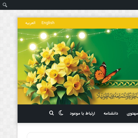
ج
English
العربیه
تغییر
جستجو
هدوی
دانشنامه
ارتباط با موعود
پوسته
برای