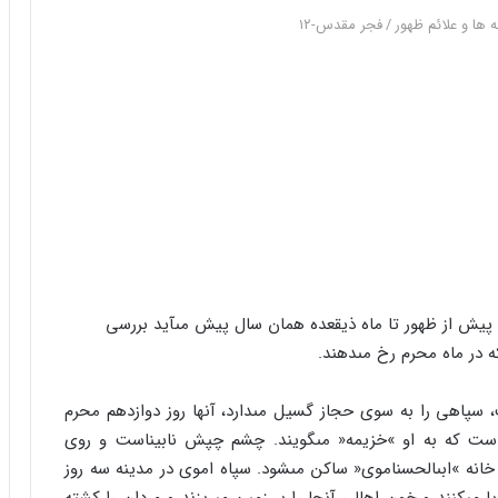
ه ها و علائم ظهور
/
فجر مقدس-۱۲
ل پیش از ظهور تا ماه ذیقعده همان سال پیش مى‏آید بررسى
ه در ماه محرم رخ مى‏دهند.
پاهى را به سوى حجاز گسیل مى‏دارد، آنها روز دوازدهم محرم
ب« است که به او »خزیمه« مى‏گویند. چشم چپش نابیناست و روى
 »ابى‏الحسن‏اموى« ساکن مى‏شود. سپاه اموى در مدینه سه روز