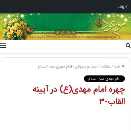
Log In
جستجو
برای
خانه
/
مقالات
/
انبیاء و رسولان
/
امام مهدی علیه السلام
امام مهدی علیه السلام
چهره امام مهدی(ع) در آیینه
القاب-۳