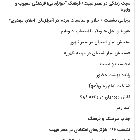
سبک زندگی در عصر غیبت/ فرهنگ آخرالزّمانی؛ فرهنگی معیوب و
وارونه
برپایی نشست «اخلاق و مناسبات مردم در آخرالزمان، اخلاق مهدوی»
هبوط و اهل هبوط/ ما اصحاب هبوطیم
سنجش عیار شیعیان در عصر ظهور
«سنجش عیار شیعیان در عرصه ظهور»
محتسب و مست
رانده بهشت‌ حضور!
شناخت امام زمان(عج)
نقش یهودیان در واقعه کربلا
اسم رمز
جناب سرهنگ و فرهنگ
نشست ۱۶۴: لغزش‌های اعتقادی در عصر غیبت