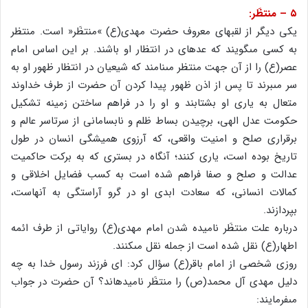
۵ – منتظَر:
یکى دیگر از لقب‏هاى معروف حضرت مهدى(ع) »منتظَر« است. منتظر
به کسى مى‏گویند که عده‏اى در انتظار او باشند. بر این اساس امام
عصر(ع) را از آن جهت منتظر مى‏نامند که شیعیان در انتظار ظهور او به
سر مى‏برند تا پس از اذن ظهور پیدا کردن آن حضرت از طرف خداوند
متعال به یارى او بشتابند و او را در فراهم ساختن زمینه تشکیل
حکومت عدل الهى، برچیدن بساط ظلم و نابسامانى از سرتاسر عالم و
برقرارى صلح و امنیت واقعى، که آرزوى همیشگى انسان در طول
تاریخ بوده است، یارى کنند؛ آنگاه در بسترى که به برکت حاکمیت
عدالت و صلح و صفا فراهم شده است به کسب فضایل اخلاقى و
کمالات انسانى، که سعادت ابدى او در گرو آراستگى به آنهاست،
بپردازند.
درباره علت منتظَر نامیده شدن امام مهدى(ع) روایاتى از طرف ائمه
اطهار(ع) نقل شده است از جمله نقل مى‏کنند.
روزى شخصى از امام باقر(ع) سؤال کرد: اى فرزند رسول خدا به چه
دلیل مهدى آل محمد(ص) را منتظَر نامیده‏اند؟ آن حضرت در جواب
مى‏فرمایند: