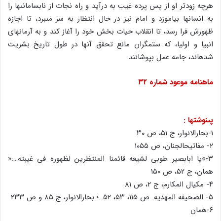
هرچه زودتر او از پس پرده غیب به درآید و راه نجات از نابسامانى‏ها را
به انسان‏ها بیاموزد و امام نیز در حال انتظار به سر مى‏برد، تا اجازه
ظهورش فرا رسد، تا انقلاب حیات بخش خود را آغاز کند و به آرمان‏هاى
انبیا و اولیا، که ستمگران مانع تحقق آنها در طول تاریخ بشریت
شده‏اند، جامه عمل بپوشانند.
ماهنامه موعود شماره ۳۲
پى‏نوشت‏ها :
۱-بحارالانوار، ج ۵۱، ص ۳۰
۲- مفاتیح‏الجنان، ص ۱۰۵۵
۳-»یا ابابصیر طوبى لشیعه قائمنا المنتظرین لظهوره فى غیبته…:«
همان، ج ۵۲، ص ۱۵۰
۴- مکیال المکارم، ج ۲، ص ۸۱
۵- الصحیفه المهدیه. ص ۱۱۵، ۵۳، ۵۲…؛ بحارالانوار، ج ۸۵ و ص ۲۳۳
۶-همان