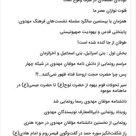
فلوت نوازان عصر ما
همزمان با بیستمین سالگرد سلسله نشست‌های فرهنگ مهدوی:‌
پایتختی قدس و یهودیت صهیونیستی
طوفان از جا کنده شده است!
بخش اول : بنی اسرائیل، بنی اسماعیل و آخرالزمان
مراسم رونمایی از دانش نامه مولفان مهدوی در شبکه چهار
پس چرا حضرت حجت اروحنا فداه ظهور نمی‌کنند…؟!
سیر تحولات قوم یهود از حضرت نوح(ع) تا حضرت عیسی(ع) در
ماهنامه موعود
دانشنامه مولفان مهدوی رسما رونمایی شد
رویداد رونمایی دایرةالمعارف نویسندگان مهدوی
رونمایی از نخستین دانشنامه مؤلفان مهدوی در حوزه هنری
راز شگفت‌انگیز سوره حمد در گفت‌وگوی قیصر روم و امام هادی(ع)