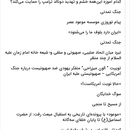
کدام آموزه این‌همه خشم و تهدید دونالد ترامپ را حمایت می‌کند؟
جنگ تمدنی
پیام نوروزی موسسه موعود عصر
«ایران دارد بلوف ما را می‌شنود»
جنگ تمدنی
نبرد میان اتحاد صلیبی، صهیونی و سلفی و؛ شیعه خانه امام زمان علیه
السلام از چند منظر
توییت ” آلون میزراحی” متفکر یهودی ضد صهیونیست درباره جنگ
آمریکایی – صهیونیستی علیه ایران
«حالا نوبت آمریکاست!»
سوگ خدایگان
از مسیح تا منجی
«موعود» با پرونده‌ای تاریخی به استقبال مبعث رفت: از حضرت
اسماعیل(ع) تا پایان خلفای سه‌گانه
کودتای اقتصادی در شرف وقوع است