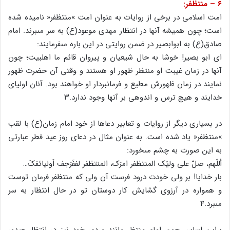
۶ – منتظفر:
امت اسلامى در برخى از روایات به عنوان امت »منتظفر« نامیده شده
است؛ چون همیشه آنها در انتظار مهدى موعود(ع) به سر مى‏برند. امام
صادق(ع) به ابوابصیر در ضمن روایتى در این باره مى‏فرمایند:
اى ابو بصیر! خوشا به حال شیعیان و پیروان قائم ما اهل‏بیت؛ چون
آنها در زمان غیبت او منتظر ظهور او هستند و وقتى آن حضرت ظهور
نمایند در زمان ظهورش مطیع و فرمانبردار او خواهند بود. آنان اولیاى
خدایند و هیچ ترس و اندوهى بر آنها وجود ندارد.۳
در بسیارى دیگر از روایات و تعابیر دعاها از خود امام زمان(ع) با لقب
»منتظفر« یاد شده است. به عنوان مثال در دعاى روز عید فطر عبارتى
به این صورت به چشم مى‏خورد:
أللّهم، صلّ على ولیّک المنتظفر امرَک، المنتظفر لففَرَجف اَولیائفکَ…
بار خدایا! بر ولى خودت درود فرست آن ولى که منتظفر فرمان توست
و همواره در آرزوى گشایش کار دوستان تو در حال انتظار به سر
مى‏برد.۴
براین اساس چون امام منتظر مانند مردم، خود نیز در انتظار صدور