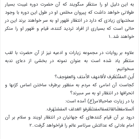
به این دلیل او را منتظَر مى‏گویند که آن حضرت دوره غیبت بسیار
طولانى خواهد داشت که پیروان مخلص او در طول این دوره با وجود
سختى‏هاى زیادى که دارد در انتظار ظهور او به سر خواهند برند این در
حالى است که بسیارى از افراد تردید کننده، قیام و ظهور او را منکر
خواهند شد…۱
علاوه بر روایات در مجموعه زیارات و ادعیه نیز از آن حضرت با لقب
منتظَر یاد شده است به عنوان نمونه در بخشى از دعاى ندبه
مى‏خوانیم:
أَینَ المفنْتَظَرف لأقامَهف الأمتف وَالعفوَجف؟
کجاست آن امامى که مردم به منظور برطرف ساختن اساس کژى‏ها و
انحراف‏ها در انتظار او به سر مى‏برند؟
یا در زیارت صاحب‏الامر(ع) آمده است:
اَلسلامف‏عَلَى‏القائفمف‏المفنتَظَرفوَ العَدلف المفشتَهَرف.
درود بر آن قیام کننده‏اى که جهانیان در انتظار اویند و سلام بر آن
امام عادلى که عدالتش سرتاسر عالم را فراخواهد گرفت…۲