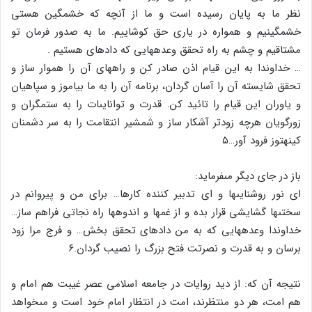
نظر ما به پایان رسیده است و ما از آنچه که خشمگین هستى
خشمگینیم و همواره در یارى حق کوشاییم. ما به صدور فرمان تو
مشتاقیم و چشم به راه تحقق وعده‏هایى که داده‏اى هستیم .
… خداوندا به این قیام اذن صادر کن و راه‏هاى آن را هموار ساز و
تحقق شایسته آن را آسان گردان، برنامه آن را به ما بیاموز و سپاهیان
و یاوران این قیام را تائید کن. قدرت و توانایى‏ات را به ستمگران و
زورگویان هرچه زودتر آشکار ساز و شمشیر انتقامت را به سر دشمنان
کینه‏توز فرود آور…۵
باز در جاى دیگر مى‏فرماید:
اى نور روشنایى‏ها و اى تدبیر کننده کارها… براى من و پیروانم در
سختى‏ها گشایشى قرار بده و از غم‏ها و اندوه‏ها راه نجاتى فراهم ساز…
خداوندا وعده‏هایى که به من داده‏اى تحقق بخش… و فرج مرا زود
برسان و به قدرت و نصرتت فتح بزرگ را نصیب گردان.۶
نتیجه آن که: از دید روایات در جامعه اسلامى عصر غیبت هم امام و
هم امت، هر دو منتظرند، امت در انتظار امام خود است و مى‏خواهد