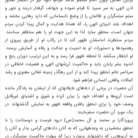
اذن الهى به سر مى‏برد تا قیام نموده و جهانف گرفتار دربند و جور و
ستم ستمگران و ظالمان را از وضع نابسامانى که دارد رهایى بخشد و
اهداف بلند انبیاى الهى را، که همانا هدایت و کمال پیدا کردن مردم
جهان است، محقق سازد لذا به این جهت او را هم منتظفر مى‏نامند.
مردم منتظرند امامشان ظهور کند تا در رکاب او از طریق پیروى از
رهنمودها و دستورات او به امنیت و عدالت و رفاه و آسایش برسند.
او انتظار مى‏کشد تا لحظه ظهور فرا رسد و به این ترتیب دوران رنج و
اندوه بشر پایان یابد و حاکمیت ارزش‏هاى الهى و فضیلت اخلاقى در
سرتاسر عالم تحقق پیدا کند و از این رهگذر زمینه تعالى معنوى و رشد
کمالات واقعى انسانى فراهم شود.
آن حضرت در برخى از دعاهاى عارفانه‏اى که از ایشان به یادگار مانده
است آرزوها و اهداف خود را بیان کرده و شوق و اشتیاق غیرقابل
وصف خود را براى تحقق یافتن واقعه ظهور به نمایش گذشته‏اند. در
یک مورد آن حضرت مى‏فرمایند:
پروردگارا بر محمد و آل محمد(ص) درود فرست و دوستانت را با
تحقق بخشیدن به وعده‏هایى که به آنان داده‏اى گرامى بدار و آنان را
به آرزوهایى که داشته‏اند برسان؛ زیرا که مهلت حاکمیت ستمگران در