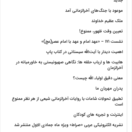
جدید
موعود با جنگ‌های آخرالزمانی آمد
ملک عظیم خداوند
تعیین وقت ظهور، ممنوع!
نشست ۱۷۱ – «عهد امام و عهد با امام عصر(عج)»
اهمیت دیدار با آیت‌الله سیستانی در کتاب پاپ
هابیت ها و ارباب حلقه ها: نگاهی صهیونیستی به خاورمیانه در
آخرالزمان
معنی دقیق اولیاء الله چیست؟
پدران مهربان ما
تطبیق تحولات شامات با روایات آخرالزمانی شیعی از هر نظر ممنوع
است
اینترنت و تجربه های کودکان
نشریه الکترونیکی عربی «صراط» ویژه ماه جمادی الاول منتشر شد