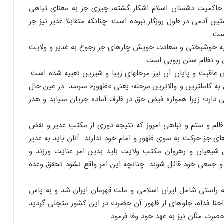
و حاکمیت دشمنان اسلام اشکار گشته، چیزى جز به معناى تباهى
آدمى در طول روزگار نبوده است. چنانکه متقابلاً غدیر نیز جز
ست .
به خوشبختى و سعادت خویش چاره‏اى جز رجوع به غدیر و ولایت
هى و نظام سنن ربوبى است .
 عاقبت و پایان آن نیز مرحله‏اى زیبا و شیرین تعبیه شده است.
به کامل‏ترین و والاترین مرحله؛ یعنى »ظهور« مى‏رسد. در عین حال
دارد؛ زیرا همواره فیض حق در ظرف آماده جریان مى‏یابد و هدر
 از ظلم و ستم و تباهى امروز که نتیجه دورى از مکتب غدیر و نقض
ى جز حرکت به سوى ظهور و امام خود ندارند. آنان باید به غدیر
قل شیعیان و رهروان مکتب ولایت باید بدین امر عنایت ورزند و
و جمعى خود قائل شوند. چنانچه این امر واقع نشود تحقق وعده
ه راستى شامل ایران اسلامى و ملت قهرمان ایران شد و به پاس
حنا فداه، جلوه‏اى از ظهور آن حضرت در این کشور متجلى گردید
ضرت منّان نیز به عهد خود وفا فرمود.