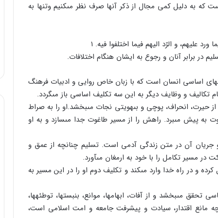
که به دلیل کمى مجال از ذکر آنها صرف نظر مى‏کنیم وتنها به
 ورد علیهم، و الرّد الیهم فیما اختلفوا فیه. ۱
لیم در برابر آنان و رجوع به ایشان هنگام اختلافات.
ت‏هاى اساسى انسان است که با زبان خاص روایى و ادبیات فرهنگ
م تکالیف و وظایف دیگر به این سه تکلیف اساسى باز مى‏گردد.
ز حیرت، انحراف، پوچى و بى‏هویتى نجات مى‏بخشد.او را به صراط
بوت به پیش مى‏برد. راهش را از مسیر طاغوت جدا مى‏سازد و به او
جریان آن در متن زندگى آدمى است. تسلیم چنانچه از عمق و
 در مسیر تکامل را با خود به ارمغان مى‏آورد.
ه و در راه خدا وارد مى‏کند و تکلیف دوم او را در این مسیر به
حقق مى‏بخشد و از آفات، ابهام‏ها، موانع، بن‏بست‏ها، توطئه‏ها،
 آنچه مانع اقتدار، سیادت و پیشرفت جامعه و امت اسلامى است،