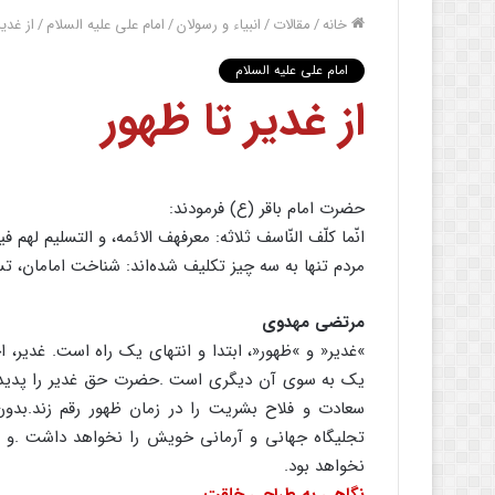
خانه
/
مقالات
/
انبیاء و رسولان
/
امام علی علیه السلام
/
از غدیر
امام علی علیه السلام
از غدیر تا ظهور
حضرت امام باقر (ع) فرمودند:
انّما کلّف النّاسف ثلاثه: معرفهف الائمه، و التسلیم لهم فیما
مردم تنها به سه چیز تکلیف شده‏‌ا‌ند: شناخت امامان، تس
مرتضى مهدوى
»غدیر« و »ظهور«، ابتدا و انتهاى یک راه است. غدیر
یک به سوى آن دیگرى است .حضرت حق غدیر را پدید آورد
سعادت و فلاح بشریت را در زمان ظهور رقم زند.بدون 
تجلیگاه جهانى و آرمانى خویش را نخواهد داشت .و 
نخواهد بود.