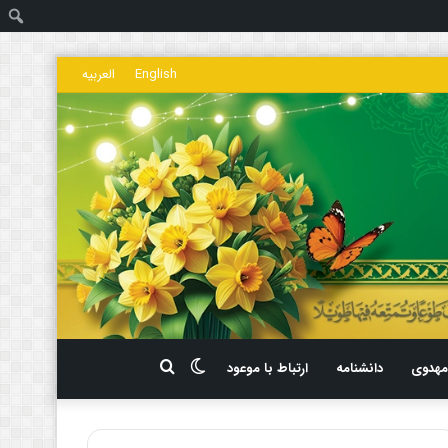
ج
English
العربیه
تغییر
جستجو
هدوی
دانشنامه
ارتباط با موعود
پوسته
برای