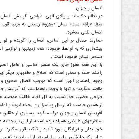
نگاهى به طراحى خلقت
انسان و جهان
در نظام حکیمانه و والاى الهى، طراحى آفرینش انسان
منزله »راه« است؛ انسان »رهرو«؛ رسیدن به مرتبه قرب
انسان تلقى مى‏شود.
خداوند متعال بر این اساس، انسان را آفریده و او را 
بیشمارى که به او عطا فرموده، همه زمینه‏ها و لوازمى
مسخر انسان فرموده است .
با این همه هنوز جاى یک عنصر اساسى و عامل اصلى 
راهنما حلقه واسطى است که اضلاع و حلقه‏هاى دیگر این
وجود راهنماى الهى است که موجب اتصال صحیح و م
مقصد مى‏گردد؛ و تنها با وجود راهنماست که آفرینش جها
طراحى حضرت حق نسبت به کل نظام خلقت هدفمند جلوه
از همین جاست که ارسال پیامبران و بحث نبوت و امامت
آفرینش انسان و جهان درک مى‏گردد. بسیارى از حقایق در ا
مناظره‏هاى طولانى همراه بوده است، از این دریچه به 
خردمندان و فرزانگان مورد تأیید و تأکید قرار مى‏گیرد. بر
– این که جانشین پیامبر و امام بعد از او باید به تعیین 