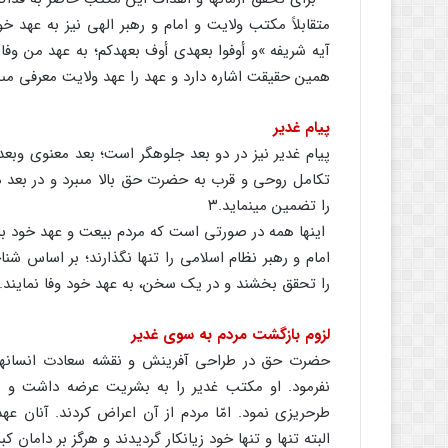
متقابلاً مکتب ولایت و امام و رهبر الهى نیز به عهد خ
همین حقیقت اشاره دارد و عهد را عهد ولایت معرفى مى‏ن
پیام غدیر
پیام غدیر نیز در دو بعد جلوه‏گر است؛ بعد معنوى وبع
تکامل روحى و قرب به حضرت حق بالا مى‏برد و در بعد
را تضمین مینماید.۳
اینها همه در صورتى است که مردم بیعت و عهد خود با 
امام و رهبر نظام اسلامى را تنها نگذارند؛ بر اساس ش
را تحقق بخشند و در یک سخن، به عهد خود وفا نمایند.
لزوم بازگشت مردم به سوى غدیر
حضرت حق در طراحى آفرینش و نقشه سعادت انسان‏ها 
نفرمود. او مکتب غدیر را به بشریت عرضه داشت و 
طرحریزى نمود. امّا مردم از آن اعراض کردند. آنان
البته تنها و تنها خود زیانکار گردیدند و هرگز بر داما