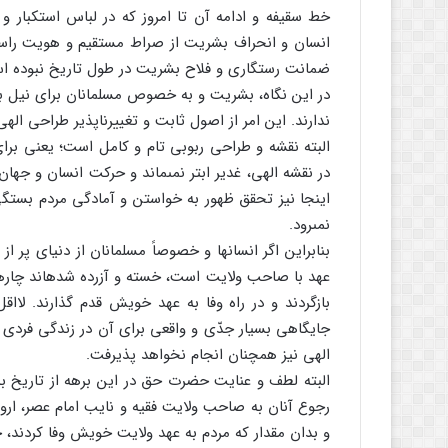
خط سقیفه و ادامه آن تا امروز که در لباس استکبار 
انسان و انحراف بشریت از صراط مستقیم و هویت راستین 
ضمانت رستگارى و فلاح بشریت در طول تاریخ نبوده ا
در این نگاه، بشریت و به خصوص مسلمانان براى نیل 
ندارند. این امر از اصول ثابت و تغییرناپذیر طراحى ال
البته نقشه و طراحى ربوبى تام و کامل است؛ یعنى براى
در نقشه الهى، غدیر ابتر نمى‏ماند و حرکت انسان و جهان 
اینجا نیز تحقق ظهور به خواستن و آمادگى مردم بستگى 
نمى‏رود.
بنابراین اگر انسان‏ها و خصوصاً مسلمانان از دنیاى پر
عهد با صاحب ولایت است، خسته و آزرده شده‏اند چاره‏ا
بازگردند و در راه وفا به عهد خویش قدم گذارند. لاا
جایگاهى بسیار جدّى و واقعى براى آن در زندگى فردى 
الهى نیز همچنان انجام نخواهد پذیرفت.
البته لطف و عنایت حضرت حق در این برهه از تاریخ ب
رجوع آنان به صاحب ولایت فقیه و نایب امام عصر، اروا
و بدان مقدار که مردم به عهد ولایت خویش وفا کردند، ح