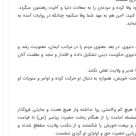
ود وفا کرده و مردمان را به سعادت دنیا و آخرت رهنمون مى‏گردد.
آیه شریفه »و أوفوا بعهدى أوف بعهدکم؛ به عهد من وفا کنید، ۲من هم به عهد شما وفا مى‏کنم« چنانکه در روایات آمده به
ماید.
د دنیوى. در بعد معنوى مردم را در مراتب ایمان، معنویت، رشد و
 دنیوى حکومت دینى تشکیل داده و اقتدار و مجد و عظمت آنان
غدیر و ولایت نقض نکنند.
ناخت خویش، همواره به دنبال او حرکت کرده و اوامر و منویات او
هیچ کم وکاستى روا نداشته واز هیچ نعمت و عنایتى فروگذار
سلسله امامت را از هنگام رحلت حضرت پیامبر (ص) تا قیامت
 عهد و بیعت خویش را شکستند و از مکتب ولایت منقطع شدند و
ن کبریایى حضرت حق و اولیاى او گردى ننشست .