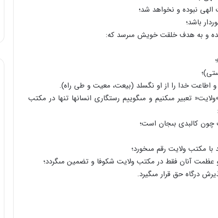
الهى نبوده و نخواهد شد؛
ردار باشد؛
 شده و به هدف خلقت خویش مى‏رسد که:
ستى)؛
و اطاعت خدا را از او نگسلد (بیعت، معیت و طى راه).
ایت« تعبیر مى‏کنیم و مى‏گوییم رستگارى انسان‏ها تنها در مکتب
چون کالبدى بى‏جان است؛
با مکتب ولایت رقم مى‏خورد؛
 عظمت آنان فقط در مکتب ولایت شکوفا و تضمین مى‏گردد؛
یرش درگاه حق قرار مى‏گیرد.