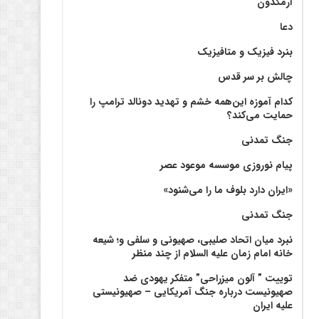
آرمگدون
دعا
بنرد فیزیک و متافیزیک
چالش بر سر قدس
کدام آموزه این‌همه خشم و تهدید دونالد ترامپ را
حمایت می‌کند؟
جنگ تمدنی
پیام نوروزی موسسه موعود عصر
«ایران دارد بلوف ما را می‌شنود»
جنگ تمدنی
نبرد میان اتحاد صلیبی، صهیونی و سلفی و؛ شیعه
خانه امام زمان علیه السلام از چند منظر
توییت ” آلون میزراحی” متفکر یهودی ضد
صهیونیست درباره جنگ آمریکایی – صهیونیستی
علیه ایران