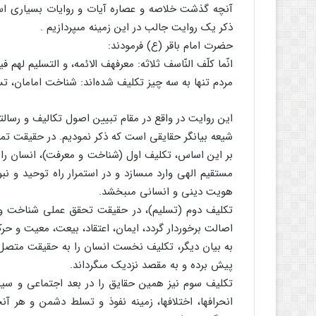
آنچه گذشت خلاصه و عصاره آیات و روایات بسیارى است 
ذکر یک روایت جالب در این زمینه مى‏پردازیم .
حضرت امام باقر (ع) فرمودند:
انّما کلّف النّاسف ثلاثه: معرفهف الائمه، و التسلیم لهم فیما
مردم تنها به سه چیز تکلیف شده‏‌ا‌ند: شناخت امامان، تس
این روایت در واقع در مقام تبیین اصول تکالیف و رسال
شیعه بیانگر حقایقى است که ذکر نمودیم. در حقیقت تما
بر این اساس، تکلیف اول (شناخت و معرفت)، انسان را ا
مستقیم الهى وارد مى‏سازد و در استمرار راه توحید و ن
هویت دینى و انسانى مى‏بخشد.
تکلیف دوم (تسلیم)، در حقیقت تحقق عملى شناخت و 
اصالت برخوردار گردد، ایمان، اعتقاد، بیعت، معیت و حرکت
به بیان دیگر، تکلیف نخست انسان را به حقیقت متصل کرد
پیش برده و به مقصد نزدیک مى‏گرداند.
تکلیف سوم نیز همین حقایق را در بعد اجتماعى و سیاسى ت
انحراف‏ها، اختلاف‏ها، زمینه نفوذ و تسلط دشمن و هر