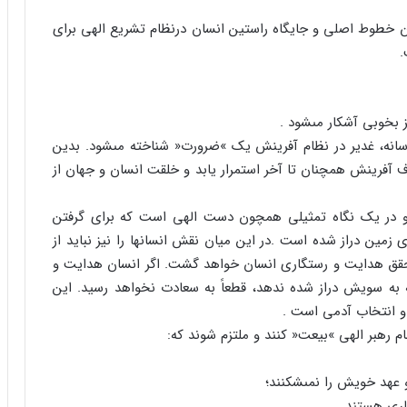
ن خطوط اصلى و جایگاه راستین انسان درنظام تشریع الهى براى
.
ز بخوبى آشکار مى‏شود .
اسانه، غدیر در نظام آفرینش یک »ضرورت« شناخته مى‏شود. بدین
ف آفرینش همچنان تا آخر استمرار یابد و خلقت انسان و جهان از
ت و در یک نگاه تمثیلى همچون دست الهى است که براى گرفتن
زمین دراز شده است .در این میان نقش انسان‏ها را نیز نباید از
تحقق هدایت و رستگارى انسان خواهد گشت. اگر انسان هدایت و
 به سویش دراز شده ندهد، قطعاً به سعادت نخواهد رسید. این
 و انتخاب آدمى است .
ام رهبر الهى »بیعت« کنند و ملتزم شوند که:
 عهد خویش را نمى‏شکنند؛
ارى هستند.