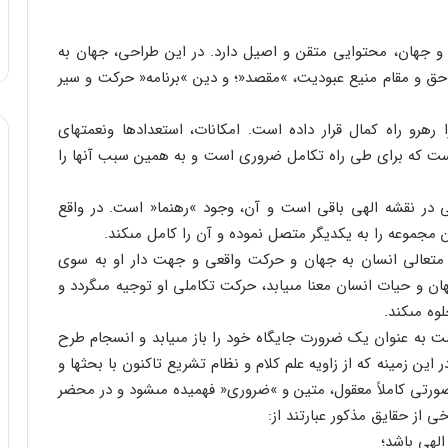
 و جهان، محتوایى متقن و اصیل دارد. در این طراحى، جهان به
 حق و مقام منیع عبودیت، »مقصد«؛ و دین »برنامه« حرکت و سیر
رهرو راه کمال قرار داده است. امکانات، استعدادها ونعمت‏هاى
 است که براى طى راه تکامل ضرورى است و به همین سبب آنها را
در نقشه الهى باقى است و آن، وجود »رهنما« است. در واقع
 مجموعه را به یکدیگر متصل نموده و آن را کامل مى‏کند.
تعالى انسان به جهان و حرکت واقعى و جهت دار او به سوى
ن و حیات انسان معنا مى‏یابد، حرکت تکاملى او توجیه مى‏گردد و
 مى‏کند.
 به عنوان یک ضرورت جایگاه خود را باز مى‏یابد و انسجام طرح
ین زمینه که از زاویه علم کلام و نظام تشریع تاکنون با بحث‏ها و
صورتى کاملاً معقول، متین و »ضرورى« فهمیده مى‏شود و در محضر
خى از حقایق مذکور عبارتند از:
الهى باشد؛