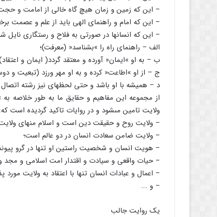
– این که زمین و زمان هیچ گاه خالى از امامت و حجت 
– این که امام و راهنماى الهى باید از علم و عصمت برخو
– این که انسان‏ها در صورتى به فلاح و رستگارى نایل
الف – راهنماى راه را »بشناسد« (معرفت)؛
ب – به او »ایمان« آورده و معتقد گردد( ایمان و اعتقاد)؛
ج – از او »اطاعت« کرده و به او مهر ورزد (تبعیت و دو
د – همیشه با او باشد و حتى لحظه‏اى نیز رشته اتصال 
از مجموعه این مفاهیم و حقایق ما به طور خلاصه به »ول
ولایت تامین مى‏شود و در روایات تاکید گردیده است که:
– ولایت روح و حقیقت دین است و اسلام منهاى ولایت 
– ولایت ضامن سعادت انسان در دو عالم است؛
– هویت انسان و شخصیت راستین او تنها در گرو پیوند 
– حیات واقعى و سیادت و اقتدار امت اسلامى و مجد و
– اعمال و عبادات انسان تنها با اعتقاد به ولایت مورد پذ
– و ….
یک روایت جالب