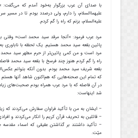
با صداى آن عرب بزرگوار به‌‌خود آمدم که مى‌‌گفت
علیهماالسلام، را دارم، ولى درصدد بودم تا در مسیر 
علیه‌‌السلام، بزنم که راه را گم کردم.
مرد عرب فرمود: »آنجا مرقد سید محمد است« وقتى به 
پائین بقعه سید محمد هستیم. یک لحظه با ناباورى به 
مرد است و من کمى پائین‌‌تر از حرم مطهر سید محمد 
راه را گم کردم هنوز چند فرسخ با بقعه سید محمد فاصله
بقعه شریف سید محمد بودم. بدون آنکه بتوانم عکس‌‌
که تمام این صحنه‌‌هایى که هم‌‌اکنون شاهد آنها هستم
در آن فاصله که با مرد عرب همراه بودم صحبت‌‌هاى زیا
شد اینهاست:
– ایشان به من با تأکید فراوان سفارش مى‌‌کردند که زیا
– قائلین به تحریف قرآن کریم را انکار مى‌‌کردند و افراد
– تأکید داشتند بر گذاشتن عقیقى که اسماء مقدسه چها
میّت.