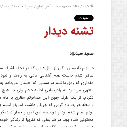
خانه
/
مقالات
/
مهدویت و آخرالزمان
/
عصر غیبت
/
تشرفات
/
ت
تشرفات
تشنه دیدار
سعید سیدنژاد
در ایّام تابستان یکى از سال‌‌هایى که در نجف اشرف سکو
سامّرا شدم به‌‌علت عدم آشنایى کافى به راه‌‌ها و نبو
مقدارى که رمق داشتم در سمتى که احتمال مى‌‌دادم به مر
منتهى مى‌‌شود به راه‌‌پیمایى ادامه دادم ولى به هیچ
نکردم. از یک طرف چون این مسافرتم مقارن با ماه مر
واسطه حرارت باد گرمى که جریان داشت نمى‌‌توانستم 
بودم تمام شده بود و درنتیجه این امور و خطرات دیگ
مستولى شده بود، در شرایطى که تقریباً از زندگى خو