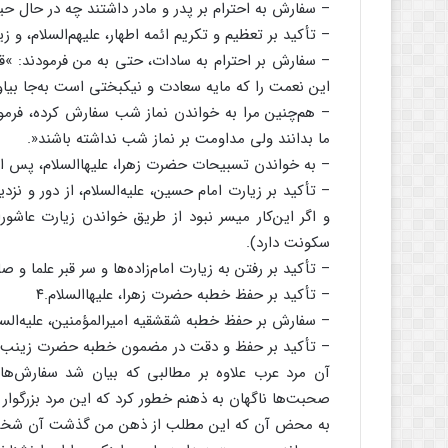
– سفارش به احترام بر پدر و مادر داشتند چه در حال حیات
– تأکید بر تعظیم و تکریم ائمه اطهار، علیهم‌‌السلام، و ز
– سفارش بر احترام به سادات، حتى به من فرمودند: »قدر 
این نعمت را که مایه سعادت و نیکبختى است به‌‌جا بیاو
– هم‌‌چنین مرا به خواندن نماز شب سفارش کرده، فرمود
ما بدانند ولى مداومت بر نماز شب نداشته باشند«.
– به خواندن تسبیحات حضرت زهرا، علیهاالسلام، پس از ن
– تأکید بر زیارت امام حسین، علیه‌‌السلام، از دور و
و اگر این‌‌کار میسر نبود از طریق خواندن زیارت عاشو
سکونت دارد).
– تأکید بر رفتن به زیارت امام‌‌زاده‌‌ها و سر قبر علما و صل
– تأکید بر حفظ خطبه حضرت زهرا، علیهاالسلام.۴
– سفارش بر حفظ خطبه شقشقیه امیرالمؤمنین، علیه‌‌السلا
– تأکید بر حفظ و دقت در مضمون خطبه حضرت زینب کبرى،
آن مرد عرب علاوه بر مطالبى که بیان شد سفارش‌‌هاى د
صحبت‌‌ها ناگهان به ذهنم خطور کرد که این مرد بزرگو
به محض آن که این مطلب از ذهن من گذشت آن شخص 