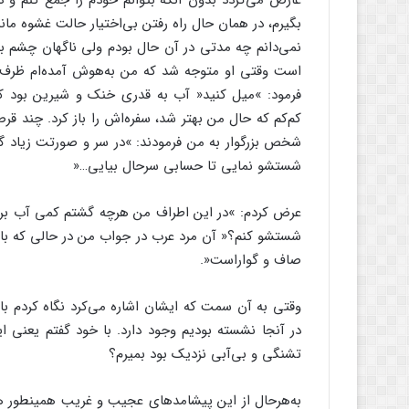
عارض مى‌‌گردد بدون آنکه بتوانم خودم را جمع کنم و د
بگیرم، در همان حال راه رفتن بى‌‌اختیار حالت غشوه ما
نمى‌‌دانم چه مدتى در آن حال بودم ولى ناگهان چشم ب
است وقتى او متوجه شد که من به‌‌هوش آمده‌‌ام ظرف
فرمود: »میل کنید« آب به قدرى خنک و شیرین بود که 
کم‌‌کم که حال من بهتر شد، سفره‌‌اش را باز کرد. چند ق
شخص بزرگوار به من فرمودند: »در سر و صورتت زیاد گر
شستشو نمایى تا حسابى سرحال بیایى…«
عرض کردم: »در این اطراف من هرچه گشتم کمى آب براى 
شستشو کنم؟« آن مرد عرب در جواب من در حالى که با دس
صاف و گواراست«.
وقتى به آن سمت که ایشان اشاره مى‌‌کرد نگاه کردم با
در آنجا نشسته بودیم وجود دارد. با خود گفتم یعنى ای
تشنگى و بى‌‌آبى نزدیک بود بمیرم؟
به‌‌هرحال از این پیشامدهاى عجیب و غریب همینطور هاج