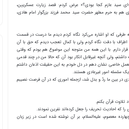
: »اى سید عازم کجا بودى؟« عرض کردم: قصد زیارت عسکریین،
سرى هم به حرم مطهر حضرت سید محمد فرزند بزرگوار امام هادى،
طرفى که او اشاره مى‌‌کرد نگاه کردم دیدم ما درست در قسمت
اطراف با دقت نگاه کردم ولى با کمال تعجب دیدم که حق با آن
قرار دارم. با این همه من متوجه این موضوع هم بودم که وقتى
 داشتم، ولى آنچه غیرقابل انکار بود آن که حالا من در چند قدمى
العمل خاصى نشان دهم در دل خودم به این حقیقت اذعان داشتم
 یک سلسله امور غیرعادى هستند.
دى در بین ما ردّ و بدل شد، ازجمله امورى که در آن فرصت نصیبم
د تلاوت قرآن بکنم.
ى را که احادیث تحریف را جعل کرده‌‌اند نفرین نمودند.
رده معصوم، علیه‌‌السلام، بر آن نوشته شده است در زیر زبان