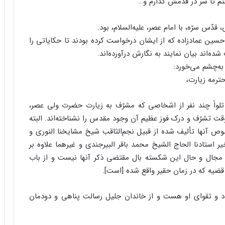
ختم تا سر در قدمش گذارم و…
ّس سرّه، با امام عصر، علیه‌‌السلام، بود.
سین عمادزاده که از ایشان درخواست کرده بودند تا حکایاتى را
ده‌‌اند بیان نمایند به نگارش درآورده‌‌اند.
ه‌‌چشم مى‌‌خورد:
ترمه زیارت،
لواً چند نفر از اشخاصى که مشرّف به زیارت حضرت ولى عصر،
چه در وقت تشرّف و درک فوز عظیم آن وجود مقدس را نشناخته‌‌اند. البته
آنها تألیف شده از قبیل نجم‌‌الثاقب شیخ مشایخنا النورى و
یر استادنا الحاج الشیخ محمد باقر البیرجندى و غیرهما علاوه بر
که مجال و حال این شکسته بال مقتضى ذکر آنها نیست و از باب
سه قضیه که در زمان حقیر واقع شده [است].
د و تقواى او هست و از خاندان جلیل رسالت پناهى و دودمان