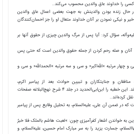
نین کسى را خداوند عاق والدین محسوب مى‌‌کند…
حال زنده بودن والدینش به جهت بعضى اعمال عاق والدین
 و نیکى نمودن بر آنان خداوند متعال او را جز احسان‌‌کنندگان
علیه‌‌وآله، سؤال کرد: آیا پس از مرگ والدین چیزى از حقوق آنها بر
ستان آنان و صله رحم کردن از جمله حقوق والدین است که حتى پس
چهار مرتبه »اللَّه‌‌اکبر« و سى و سه مرتبه »الحمداللَّه« و سى و
افقان و جنایتکاران و تبیین حوادث بعد از پیامبر اکرم،
صلّى‌‌اللَّه‌‌علیه‌‌وآله، و دفاع از ولایت در مسجد ایراد فرمودند. این خطبه را ابن‌‌ابى‌‌الحدید در جلد ۴ شرح نهج‌‌البلاغه صفحات
ت که در ضمن آن على، علیه‌‌السلام، به تحلیل وقایع پس از پیامبر
رین به خواندن اشعار کفرآمیزى چون: »لعبت هاشم بالملک فلا خبرٌ
لام، جسارت یزید را به سر مبارک امام حسین، علیه‌‌السلام، و