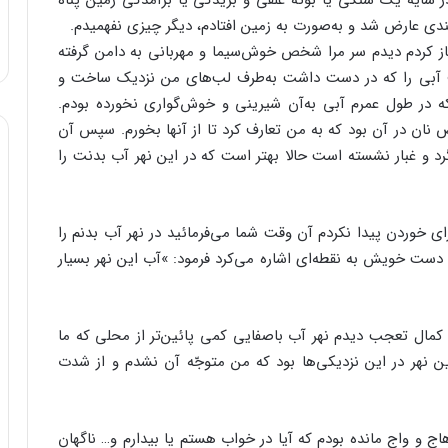
ر سایه یک سنگى یا بوته علفى و بریدگى یا برآمدگى زمین پناه
نندى عارض شد و به‌‌صورت به زمین افتادم، دیگر چیزى نفهمیدم.
از کردم دیدم سر مرا شخص خوش‌‌سیما و مهربانى به دامن گرفته
 آبى را که در دست داشت به‌‌طرف لب‌‌هاى من نزدیک ساخت و
در طول عمرم آبى به‌‌آن شیرینى و خوش‌‌گوارى نخورده بودم.
رص نان در آن بود که به من تعارف کرد تا از آنها بخورم. سپس آن
د و غبار نشسته است حالا بهتر است که در این نهر آب بدنت را
خوردن پیدا نکردم آن وقت شما مى‌‌فرمائید در نهر آب بدنم را
ت خویش به نقطه‌‌اى اشاره مى‌‌کرد فرمود: »آب این نهر بسیار
 کمال تعجب دیدم نهر آب باصفایى کمى پائین‌‌تر از محلى که ما
ن نهر در این نزدیکى‌‌ها بود که من متوجّه آن نشدم و از شدت
 و واج مانده بودم که آیا در خواب هستم یا بیدارم و… ناگهان