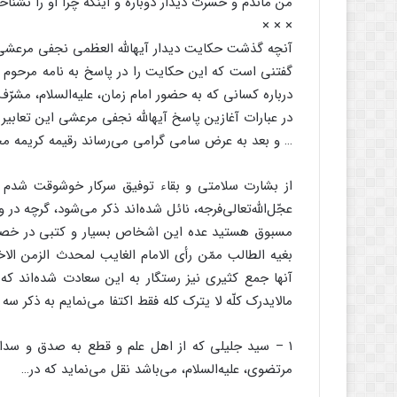
من ماندم و حسرت دیدار دوباره و اینکه چرا او را نشنا
× × ×
آنچه گذشت حکایت دیدار آیهاللَّه العظمى نجفى مرعشى، قد
گفتنى است که این حکایت را در پاسخ به نامه مرحوم ح
درباره کسانى که به حضور امام زمان، علیه‌‌السلام، مشرّف ش
در عبارات آغازین پاسخ آیهاللَّه نجفى مرعشى این تعابیر ب
… و بعد به عرض سامى گرامى مى‌‌رساند رقیمه کریمه مح
از بشارت سلامتى و بقاء توفیق سرکار خوشوقت شدم ت
عجّل‌‌اللَّه‌‌تعالى‌‌فرجه، نائل شده‌‌اند ذکر مى‌‌شود، گر
مسبوق هستید عده این اشخاص بسیار و کتبى در خصوص 
بغیه الطالب ممّن رأى الامام الغایب لمحدث الزمن الاخ
آنها جمع کثیرى نیز رستگار به این سعادت شده‌‌اند 
مالایدرک کلّه لا یترک کله فقط اکتفا مى‌‌نمایم به ذکر 
۱ – سید جلیلى که از اهل علم و قطع به صدق و سدا
مرتضوى، علیه‌‌السلام، مى‌‌باشد نقل مى‌‌نماید که در…