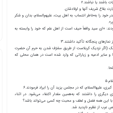
 باشند یا نباشند.۲
یارت بقاع شریف آنها و اولادشان.
خود را به‌‌خاطر انتساب به اهل بیت، علیهم‌‌السلام، بدان و شکر
ر«.
ند: »اى سید واقعاً حیف است از اهل علم که خود را وابسته به
مازهاى پنجگانه تأکید داشتند.۳
 نزدیک (اگر نزدیک کربلاست از طریق مشرّف شدن به حرم آن حضرت
را و سایر ادعیه و زیاراتى که وارد شده است در همان محلى که
حا.
م.۵
 علیهاالسلام، که در مجلس یزید آن را ایراد فرمودند.۶
یگرى را داشتند که به‌‌همین مقدار اکتفاء مى‌‌شود. در اثناء
ار با این همه فضل و لطف و محبت چه کسى مى‌‌تواند باشد؟
عرب از نظرم ناپدید شد.