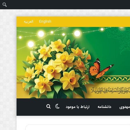
ج
English
العربیه
تغییر
جستجو
هدوی
دانشنامه
ارتباط با موعود
پوسته
برای