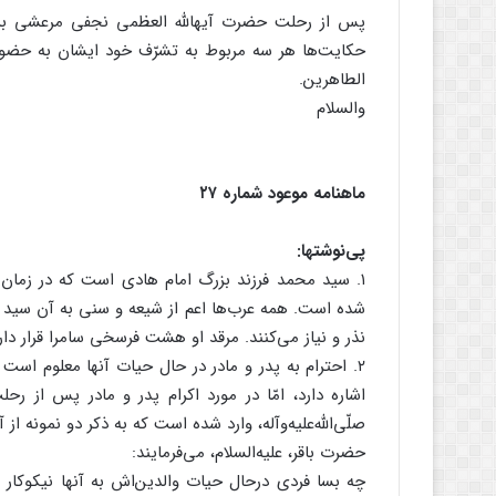
پس از رحلت حضرت آیهاللَّه العظمى نجفى مرعشى بر
حکایت‌‌ها هر سه مربوط به تشرّف خود ایشان به حضور اما
الطاهرین.
والسلام
ماهنامه موعود شماره ۲۷
پى‌‌نوشتها:
۱. سید محمد فرزند بزرگ امام هادى است که در زمان ح
شده است. همه عرب‌‌ها اعم از شیعه و سنى به آن سید بزرگ
نذر و نیاز مى‌‌کنند. مرقد او هشت فرسخى سامرا قرار دار
۲. احترام به پدر و مادر در حال حیات آنها معلوم است 
اشاره دارد، امّا در مورد اکرام پدر و مادر پس از رحلت 
صلّى‌‌اللَّه‌‌علیه‌‌وآله، وارد شده است که به ذکر دو نمونه از آ
حضرت باقر، علیه‌‌السلام، مى‌‌فرمایند:
چه بسا فردى درحال حیات والدین‌‌اش به آنها نیکوکار 