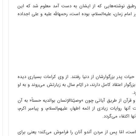
طبق نوشته‌‌هایى که از ایشان به دست آمد معلوم شد که این
م زمان، علیه‌‌السلام، بوده است، رحمهاللَّه علیه و على اجداده
یات پدر بزرگوارشان از دنیا رفتند. از وى کرامات بسیارى دیده
وار اعتقاد کامل دارند، در ایّام سال به زیارتش مى‌‌روند و به او
د.
و قرآن از طریق آیاتى چون »وصیّناالإنسان بوالدیه حسناً« به آن
آنها روایات زیادى از ائمه اطهار، علیهم‌‌السلام، و پیامبر اکرم،
نها اکتفاء مى‌‌گردد.
است، امّا پس از مردن آندو آنان را فراموش مى‌‌کند؛ یعنى براى