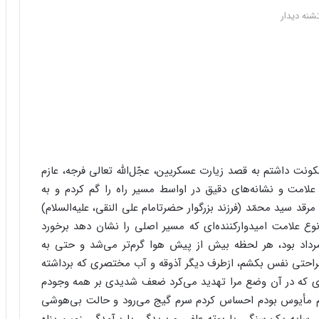
شنه دیدار
نت داشتم به قصد زیارت عسکریین، عجّل‌‌اللَّه تعالى فرجه، عازم
د علامت و نشانه‌‌هاى دقیق در اواسط مسیر راه را گم کردم و به
قد سید محمّد (فرزند بزرگوار حضرتامام على النقى، علیه‌‌السلام)
 نوع علامت امیدوارکننده‌‌اى که مسیر اصلى را نشان دهد برخورد
داد بود، هر لحظه بیش از پیش هوا گرم‌‌تر مى‌‌شد و حتى به
براحتى نفس بکشم، ازطرف دیگر آذوقه و آب مختصرى که برداشته
رى که در آن وضع مرا تهدید مى‌‌کرد ضعف شدیدى بر همه وجودم
دم مأیوس بودم احساس کردم سرم گیج مى‌‌رود و حالت بى‌‌هوشى