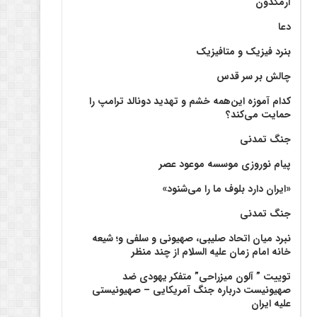
آرمگدون
دعا
بنرد فیزیک و متافیزیک
چالش بر سر قدس
کدام آموزه این‌همه خشم و تهدید دونالد ترامپ را
حمایت می‌کند؟
جنگ تمدنی
پیام نوروزی موسسه موعود عصر
«ایران دارد بلوف ما را می‌شنود»
جنگ تمدنی
نبرد میان اتحاد صلیبی، صهیونی و سلفی و؛ شیعه
خانه امام زمان علیه السلام از چند منظر
توییت ” آلون میزراحی” متفکر یهودی ضد
صهیونیست درباره جنگ آمریکایی – صهیونیستی
علیه ایران