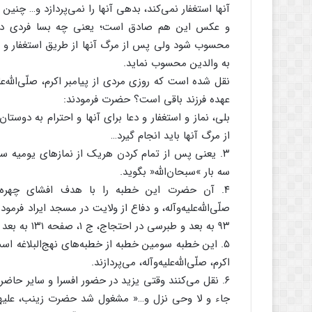
آنها استغفار نمى‌‌کند، بدهى آنها را نمى‌‌پردازد و… چ
و عکس این هم صادق است؛ یعنى چه بسا فردى در 
محسوب شود ولى پس از مرگ آنها از طریق استغفار و خیر
به والدین محسوب نماید.
نقل شده است که روزى مردى از پیامبر اکرم، صلّى‌‌اللَّه‌‌
عهده فرزند باقى است؟ حضرت فرمودند:
بلى، نماز و استغفار و دعا براى آنها و احترام به دو
از مرگ آنها باید انجام گیرد…
۳. یعنى پس از تمام کردن هریک از نمازهاى یومیه سى و 
سه بار »سبحان‌‌اللَّه« بگوید.
۴. آن حضرت این خطبه را با هدف افشاى چهره من
۹۳ به بعد و طبرسى در احتجاج، ج ۱، صفحه ۱۳۱ به بعد نقل کرده‌‌اند…
۵. این خطبه سومین خطبه از خطبه‌‌هاى نهج‌‌البلاغه اس
اکرم، صلّى‌‌اللَّه‌‌علیه‌‌وآله، مى‌‌پردازند.
۶. نقل مى‌‌کنند وقتى یزید در حضور افسرا و سایر حاض
جاء و لا وحى نزل و…« مشغول شد حضرت زینب، علیهاالس