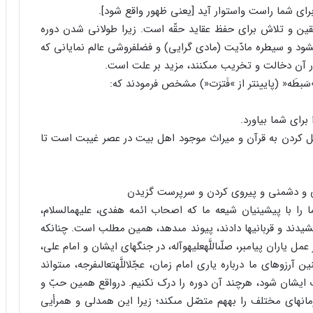
قین و تلاش براى حفظ عقاید حقّه است. زیرا طولانى شدن دوره
شود و سیطره مادّیت (مادى گرایى) و فضل‏فروشى عالم نمایانى که
ر آن دخالت و تخریب مى‏کنند، مزید بر علت است.
طَه« (پایین‏تر از »فَترَت«) مشخص فرمودند که:
 کردن به قرآن و میراث موجود اهل بیت در عصر غیبت است تا
را با پیشینیان شیعه ما که اصحاب ائمه هفدى، علیهم‏السلام،
کشیدند و قربانیها دادند، پیوند مى‏دهد، همین مطلب است. چنانکه
مل یاران پیامبر، صلّى‏اللَّه‏علیه‏وآله، در جنگهاى ایشان و امام على،
وهاى ما درباره یارى امام زمان، عجّل‏اللَّه‏تعالى‏فرجه، مى‏تواند
یشان شود، هرچند آن دوره را درک نکنیم. درواقع همین حبّ و
هاى مختلف را به‏هم متصّل مى‏کند؛ زیرا این همدلى و همرأیى