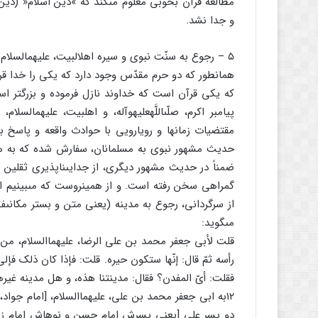
مطالعه قرآن بخوبى معلوم مى‏کند که »دین اسلام« (د
و جدا نشد.
۵ – رجوع به سنّت نبوى و سیره اهل‏البیت، علیهم‏السلام
همان‏طور که دو حرم مقدّس وجود دارد که یکى را خدا قر
که یکى قرآن است که خداوند نازل فرموده و بزرگتر اس
پیامبر اکرم، صلّى‏اللَّه‏علیه‏وآله، و اهل‏بیت، علیهم‏
مقتضیات زمانها و رویارویى با حوادث واقعه و پاسخ به
حدیث مشهور نبوى به مسلمانان، سفارش شده که به هنگا
ضمناً در حدیث مشهور دیگرى، از جدایى‏ناپذیرى ثقلین
گمراهى سخن رفته است. و از همین‏روست که مى‏بینیم ا
از سرگردانى، رجوع به مدینه (یعنى متن و بستر مکانىف
مى‏گوید:
قلت لأبى جعفر محمد بن على الرضا، علیهماالسلام، من ال
رأسه ثمّ قال: إنّها ستکون حیره. قلت: فإذا کان ذلک فإلى
فقلت: أىّ المفدن؟ فقال: مدینتنا هذه، و هل مدینه غیره
۱۲به ابى جعفر محمد بن على، علیهماالسلام، [امام جوا
دو پسر على [یعنى پسرش امام حسن و نوه‏اش امام زمان