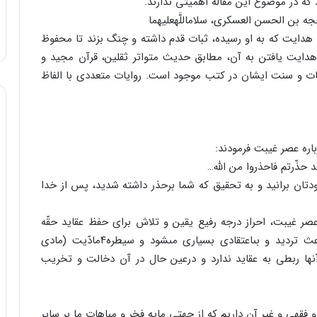
که در موضوع این مقاله اهمیتى ندارند.
ن الحسن العسکرى، سلام‏اللَّه‏علیهما
هدایت که به او رسیده، ثبات قدم داشته و چنگ بزند تا محفوظ
دایت یافتن به آن، مطابق حدیث متواتر ثقلین، قرآن مجید و
ت و سنت ایشان در کتب موجود است. روایات متعددى با الفاظ
اره عصر غیبت فرمودند:
حذّرتم فاحذروا من اللَّه…
ودتان برانید و به تحقیق که شما برحذر داشته شدید، پس از خدا
ر غیبت، احراز درجه رفیع یقین و تلاش براى حفظ عقاید حقّه
است. زیرا طولانى شدن دوره غیبتف حجّتف خدا، باعث تردید و بى‏اعتقادى بسیارى مى‏شود و سیطره۴مادّیت (مادى
نها ربطى به عقاید ندارد و درعین حال در آن دخالت و تخریب
 فقهى و غیر آن داریم که از جهتى مایه فخر و مباهات ما بر سایر