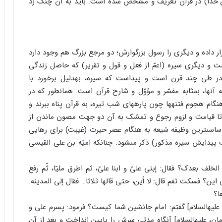
ین خدا) در قرآن تعریف و مشخص شده است. باید به آن چنگ زد
ار داده و دیگرى را رسول بزرگوارش؛ دو مرجع بزرگ هم وجود دارد
ت و دیگرى سیره (اعمّ از فعل و قول و تقریر) که حاصل زندگى
السلام، در طى چند قرن است و پیداست که سیره، به‏دلیل برخورد با
 آنها، بمثابه مفسّر و مؤوّل و شارح قرآن است. همانطور که در
م هجوم فتنه‏ها چون پاره‏هاى شب تیره، به قرآن پناه ببرند و
 تا قیامت و لزوم رجوع و تمسّک به آن دو جهت مصون ماندن از
ساسى‏ترین وظیفه شیعه به هنگام عصر حیرت (غیبت) براى رهایى
 پیدایش سیره مذکور) ذکر مى‏شود. چنانکه امیّه بن على القیسى
خلف بعدک؟ فقال: إبنى علىّ و ابنا علىّ، ثم اطرق ملیّا، ثّم رفع
 این؟ فسکت ثفم قال: لا أین، حتى قالها ثلاثا… فقال إلى المدینه.
ا؟
د، علیه‏السلام] گفتم: امام جانشین شما کیست؟ فرمود: پسرم على و
، علیه‏السلام] آنگاه مدتى سرش را پایین انداخت و بعد از آن