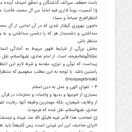
باعث حفظف میراثف گذشتگان و تحقّق امیدف آینده مى‏
إذا أمسیت یوماً لاترى فیه اماماً من آل محمد، فأح
انتظرالفرج صباحاً و مساءً.
۱۰چون به‏روزى گرفتار شدى که در آن امامى از آل محمد 
مى‏داشتى و دشمن‏بدار هر که را دشمن مى‏داشتى و به 
منتظر باش.
بخش بزرگى از شرایط ظهور مربوط به آمادگى انسان
عجّل‏اللَّه‏تعالى‏فرجه، است. از امام صادق، علیه‏السلام، نقل
پیداست که تولّى و تبرّى، مقدمه و شرط لازم این انت
راستین باشد. با توجه به این مطلب مى‏فهمیم که منتظران
{mospagebreak}
۴ – تقواى الهى و عمل به دین اسلام
بسیارى از خوبیها و بدیها و واجبات و محرّمات در قرآ
از وظایف شیعیان، بلکه مهمترین وظیفه آنها، رعایت تق
صادق، علیه‏السلام، نقل شده که فرمودند:
إنّ لصاحب هذا الأمر غیبه فلیتّق اللَّه عند غیبته و لیتمسّ
۱۱براى صاحبف این امر غیبتى است، پس [شیعه] باید هنگام غیبتش پرهیزکارى پیشه کند و به‏دین او چنگ زند.