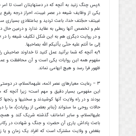
۸پس چنگ زنید به آنچه که در دستهایتان است تا امر براى شما راست واستوار آید [یعنى ظهور واقع شود].
یکى از وظایف شیعه در عصر غیبت، احراز درجه رفیع ی
غیبتف حجّتف خدا، باعث تردید و بى‏اعتقادى بسیارى مى‏
علم و تخصص آنها ربطى به عقاید ندارد و درعین حال د
و در روایت دیگرى هم به این شکل تکلیف شیعه را در »سَب
إلى ما أنتم علیه حتّى یأتیکم اللَّه بصاحبها.
۹به آنچه که شما برآنید عمل کنید تا خداوند صاحبش را براى شما بیاورد.
مفهوم همه این روایات یکى است و آن محافظت و عمل
ظهور فرا رسد و هیچ ابهامى نماند.
۳ – رعایت معیارهاى عصر ائمه، علیهم‏السلام، در دوستى و دشمنى و پیروى کردن و سرپرست گزیدن
این مفهومى بسیار دقیق و مهم است؛ زیرا آنچه که ما 
بودند و در راه ولایت آنها کوشیدند و سختیها و رنجها 
حالات روحى ما مى‏تواند (بنابر بعضى از روایات)، ما را در ع
علیه‏السلام، و سایر امامانف گذشته شریک کند و همچنین آرز
باعث پاداش یارى آن حضرت و جنگ و شهادت در رکاب ا
بفغض و ولایت مشترک است که افراد یک زمان و یا زمان