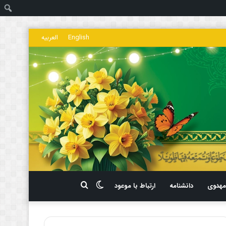
ج
English
العربیه
تغییر
جستجو
هدوی
دانشنامه
ارتباط با موعود
پوسته
برای