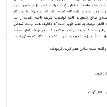
ات قدم ماست. مى‏توان گفت مراد از »امر اول«، همین دوره
یا دوره امامان یازده‏گانه شیعه باشد که آن میراث را به‏یادگار
علماى صالح شیعه‏اند. البته توقیعات شریفه ناحیه مقدسه را نیز
ر)« ظاهراً مربوط به عصر ظهور است که تکالیف همه توسط شخص
ى باقى نمى‏ماند. شیعه موظّف است که در عصر غیبت، کمال تحفّظ
زند و اگر چیزى را نفهمید، آن را انکار و رد نکند که ممکن است
ه وظیفه شیعه دراین عصر فترت، فرمودند: