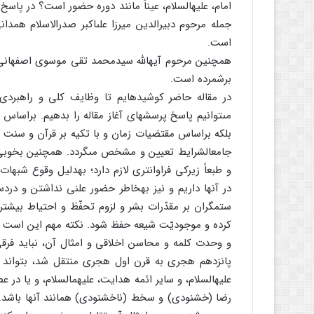
امام، علیه‏السلام، عیناً مانند دوره حضور است؟ در پاسخ
است.
برشمرده است.
در مقاله حاضر کوشیده‏ایم تا وظایف کلى و راهبردى
مى‏توانیم پاسخ پرسشهاى آغاز مقاله را بدهیم. براساس ا
بلکه براساس مقتضیات زمان و با تکیه بر قرآن و سنت نبوى، 
جامع‏الشرایط تعیین و مشخص مى‏گردد. همچنین بخوبى م
و طبعاً زیرکى فراوانترى لازم دارد؛ به‏دلیل وقوع شبهات فر
در آنها داریم و نیز به‏خاطر حضور علنى نداشتن و دردس
ستمگران بر مقدّرات بشر و لزوم تحفّظ و احتیاط بیشتر
کرده و موجودیّت شیعه حفظ شود. نکته مهم این است که
و وحدت کلمه و محاسن اخلاقى و امثال آن، نباید فرقى 
پانزدهم هجرى به قرن اول هجرى منتقل شد، بتواند هم
علیه‏السلام، و سایر ائمه هدایت، علیهم‏السلام، و یا در عصر 
رضا (خشنودى) و سخط (ناخشنودى) همانند آنها باشد. ال