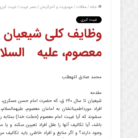
خانه
/
مقالات
/
مهدویت و آخرالزمان
/
عصر غیبت
/
غیبت کبری
غیبت کبری
وظایف کلى شیعیان د
معصوم، علیه السلا
محمد صادق امّهطلب
مقدمه
شیعیان تا سال ۲۶۰ ق، که حضرت امام حسن 
افراد مورداطمینانشان به امامان معصوم، علیهم‏السلام،
مى‏شوند که آیا غیبت امام معصوم (حجّت خدا) بمثابه
باشد، آیا تکالیف آنها را عقل افراد تعیین مى‏کند و ی
وجود دارند؟ و اگر منابع و افراد خاصّى باید تکالیف 