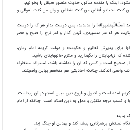
شود. اینک با مقدمه مذکور، حدیث منصور صیقل را بخوانیم:
بّ من کنت تحبّ و أبغض من کنت تفبغض و وال من کنت تفوالى و
[صلّى‏اللَّه‏علیه‏وآله] را ندیدید، پس دوست بدار هر که را دوست
ولایت هر که سر مى‏سپردى، گردن گذار و امر فرج را صبح و عصر
ها براى پذیرش تعالیم و حکومت و دولت کریمه امام زمان،
 شده که: زبانهایتان را نگه‏دارید و ملازم خانه‏هایتان باشید.
ظار صحیح است و کسى که آن را نداشته باشد، نمى‏تواند منتظرف
ف واقعى اندکند. چنانکه احادیثى هم مفشعفر به‏این واقعیتند.
ن کریم آمده است و اصول و فروع دین مبین اسلام در آن پیداست.
وا و کسب درجه متقیّن و عمل به دین اسلام است. چنانکه از امام
ک بدینه.