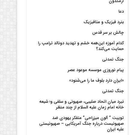
آرمگدون
دعا
بنرد فیزیک و متافیزیک
چالش بر سر قدس
کدام آموزه این‌همه خشم و تهدید دونالد ترامپ را
حمایت می‌کند؟
جنگ تمدنی
پیام نوروزی موسسه موعود عصر
«ایران دارد بلوف ما را می‌شنود»
جنگ تمدنی
نبرد میان اتحاد صلیبی، صهیونی و سلفی و؛ شیعه
خانه امام زمان علیه السلام از چند منظر
توییت ” آلون میزراحی” متفکر یهودی ضد
صهیونیست درباره جنگ آمریکایی – صهیونیستی
علیه ایران