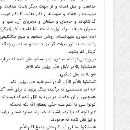
مذاهب و ملل است و از جهت دیگر باعث هدایت و ثب
دویست و هفتاد و سه‏ساله از آغاز بعثت تا آغاز غیبت و 
گذاشته‏اند و حاملان و مبلّغان و مجریان آن، فقها و 
مى‏توان جزءف امرف اول دانست. امّا »امرف آخر (دیگ
امام مهدى، علیه‏السلام، روشن مى‏شود و هیچ بلاتکلیف
را نسبت به آن میراث گرانبها داشته و به ثقلین چنگ ب
گرفتار کفر بشود.
در روایتى از امام صادق، علیه‏السلام، نقل شده که دربار
فتمسّکوا بالأمر الأوّل حتّى یبّین لکم الآخَر
۵و بنا به نقل دیگرى:
تمسّکوا بالأمر الأوّل الّذى أنتم علیه حتى یبّین لکم
۶به امر نخستینى که برآنید، چنگ بزنید تا براى شما آشکار شود.
همچنین از آن حضرت دراین باره نقل شده که فرمودند:
کونوا على ما أنتم علیه حتّى یفطلع اللَّه لکم نجمکم
۷بر آن‏چه که برآنید، باشید تا خداوند ستاره شما را برایتان طالع گرداند.
و نیز نقل شده که فرمودند:
فتمسّکوا بما فى أیدیکم حتى یصحّ لکم الأمر.