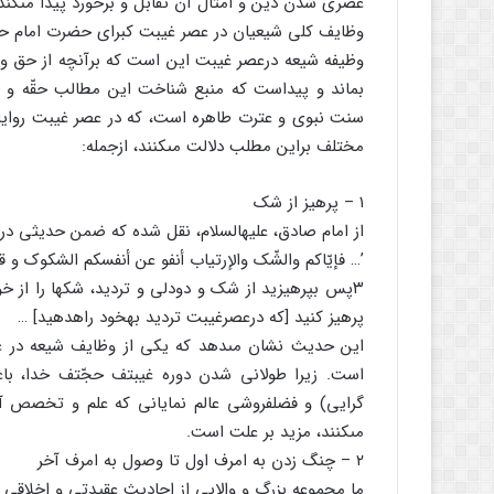
عصرى شدن دین و امثال آن تقابل و برخورد پیدا مى‏کند 
وظایف کلى شیعیان در عصر غیبت کبراى حضرت امام حجه ب
وظیفه شیعه درعصر غیبت این است که برآنچه از حق و 
بماند و پیداست که منبع شناخت این مطالب حقّه و ه
سنت نبوى و عترت طاهره است، که در عصر غیبت روایا
مختلف براین مطلب دلالت مى‏کنند، ازجمله:
۱ – پرهیز از شک
از امام صادق، علیه‏السلام، نقل شده که ضمن حدیثى درب
’… فإیّاکم والشّک والإرتیاب أنفو عن أنفسکم الشکوک و قد 
۳پس بپرهیزید از شک و دودلى و تردید، شکها را از خ
پرهیز کنید [که درعصرغیبت تردید به‏خود راه‏دهید] …
این حدیث نشان مى‏دهد که یکى از وظایف شیعه در عص
گرایى) و فضل‏فروشى عالم نمایانى که علم و تخصص آ
مى‏کنند، مزید بر علت است.
۲ – چنگ زدن به امرف اول تا وصول به امرف آخر
ما مجموعه بزرگ و والایى از احادیث عقیدتى و اخلاقى و