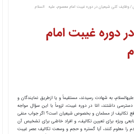
/
وظایف کلى شیعیان در دوره غیبت امام معصوم، علیه السلام
ر دوره غیبت امام
م
عسکرى، علیه‏السلام، به شهادت رسیدند، مستقیماً و یا ازطریق نمایندگان و
 دسترسى داشتند، امّا در دوره غیبت، لزوماً با این سؤال مواجه
 رفع تکالیف از مسلمان و بخصوص شیعیان است؟ اگر جواب منفى
ا منابعى ویژه براى تعیین تکالیف، و افراد خاصّى براى تشخیص آن
مردم را معلوم کنند، آیا گستره و حجم و وسعت تکالیف عصر غیبت