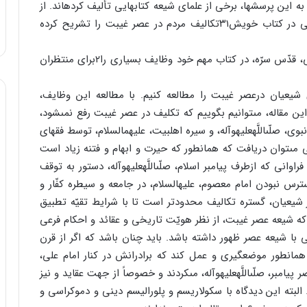
 به این پرسشها، برخى از علماى شیعه کتابهایى تألیف کرده‏اند. از
جمله مرحوم دبیرالدین میرزا على‏اکبر صدرالاسلام همدانى در کتاب خویش۳۱تکالیف مردم در عصر غیبت را تشریح کرده
همچنین مرحوم آیهاللَّه سیدمحمد تقى موسوى اصفهانى، قدّس سرّه، در کتاب مهم خود وظایف بسیارى را۲براى منتظران
 شیعیان درعصر غیبت را مطالعه کنیم. با مطالعه این وظایف،
ین مقاله، مى‏توانیم بگوییم که تکلیف در عصر غیبت رفع نمى‏شود،
صلّى‏اللَّه‏علیه‏وآله، و سیره اهل‏بیت، علیهم‏السلام، توسط فقهاى
ى‏توان دریافت که همانطور که حیرت و ابهام و فتنه زیاد است
اوانى که ازطرف پیامبر اسلام، صلّى‏اللَّه‏علیه‏وآله، دستور به توقف
ترس نبودن امام معصوم، علیه‏السلام، در جامعه و سیطره کفّار و
 شیعیان، گستره تکالیف محدودتر است تا با شرایط تقیّه تطبیق
 شیعه عصر غیبت، از نظر هویّت تاریخى و عقائد و احکام فرعى
با شیعه عصر ظهور داشته باشد. باید چنان باشد که اگر از قرن
ان‏طور موضعگیرى و عمل کند که برادرانش در کنار امام على،
پیامبر، صلّى‏اللَّه‏علیه‏وآله، مى‏کردند و خصوصاً از جهت عقاید و نیز
بته این دیدگاه با سکولاریسم و پلورالیسم دینى و دموکراسى و