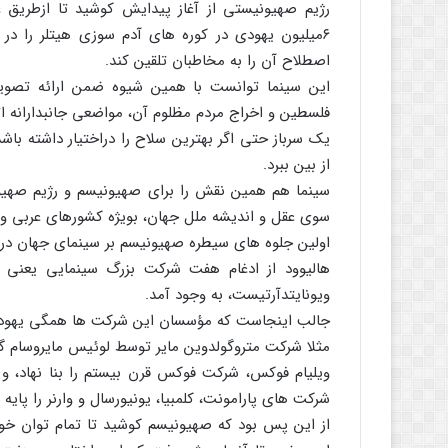
رژیم صهیونیستی از آغاز پیدایش کوشید تا ازطریق 
۶میلیون یهودی در کوره های آدم سوزی هیتلر را در
اصطلاح آن را به مخاطبان تلقین کند.
این سینما توانست با همین شیوه ضمن ارائه تصویری 
فلسطین و اخراج مردم مظلوم آن، مواضعی جانبدارانه ا
یک سرباز حتی اگر بهترین سلاح را دراختیار داشته باش
از بین ببرد.
سینما هم همین نقش را برای صهیونیسم و رژیم صهیون
سوی عقل و اندیشه ملل جهان، بویژه کشورهای عربی و 
اولین جلوه های سیطره صهیونیسم بر سینمای جهان در 
هالیوود از ادغام هفت شرکت بزرگ سینمایی یعنی مترو
ویونایتدآرتیست، به وجود آمد.
جالب اینجاست که مؤسسان این شرکت ها همگی یهود
مثلا شرکت متروگولدوین مایر توسط لوئیس مایروسام 
ویلیام فوکس، شرکت فوکس قرن بیستم را بنا نهاد، و آ
شرکت های پارامونت، کلمبیا، یونیورسال و وارنر را پایه 
از این پس بود که صهیونیسم کوشید تا تمام توان خود 