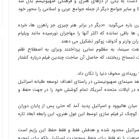
دست به یکی از دژهای هنری و فرهنگی صهیونیسم بدل شد
و سایر جوامع دیگر از جمله جوامع عربی و اسلامی را محور خود
 باره می‌گوید: «دیگر در برابر هنر چیزی جز راهزن ها، خرده
اقی نمانده که اکثر آنها را مهاجران نورسیده مانند ویلیام
ران وارنر و آدولف زوکور تشکیل می دهند.
 سینما، به مظلوم نمایی پرداختند وبرای به اصطلاح ظلم
ک تمساح ریختند، که حاصل آن ساخت چندین فیلم درباره کشتار
بعد سینمای صهیونیستی در راستای اهداف توسعه طلبانه اسرائیل
ژه در ایالات متحده آمریکا، تمام کوشش خود را در جهت حفظ و
 ای مستحکم وعمیق میان هالیوود و اسرائیل پدید آمد که حتی پس از پایان دوران
کوچک تر فیلم سازی توسط این غول هنری، این رابطه ابعاد تازه
 اسرائیل محدود شده و هدفش فقط و فقط حفظ این رژیم است
عت را نه فقط برای حفظ موجودیت اسرائیل بلکه برای توجیه