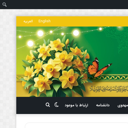
ج
English
العربیه
تغییر
جستجو
هدوی
دانشنامه
ارتباط با موعود
پوسته
برای