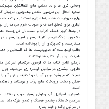
وحشی گری ها و دد منشی های اشغالگران صهیونیس
توجیه اشغال این سرزمین مقدس وهمچنین سرپوش گذاشت
برای صهونیست ها، سینما ابزاری است در جهت حمله به 
ابزاری برای تحقق اهداف و منویات شوم سردمداران یهود
در وسط کویر خشک اعراب و مسلمانان تروریست معرفی 
مشحون از دگماتیسم، کاپیتالیسم و امپریالیسم و د
ملیتاریسم، و تجاوزگری آن را پوشانده است.
جالب اینجاست که صهیونیست ها که فلسطین را غصب کرد
طبیعت زیبای آن کتاب ها نوشته‌اند.
دریکی ازاین کتاب ها که ازسوی مرکزفیلم اسرائیل من
خارجی بیشتری دراسرائیل فیلمبرداری می‌شود، چون ا
جنگل و دشت ورودخانه های پرآب و روستاها و دهکده 
است.
همچنین اسرائیل آب وهوای بسیار خوب ومعتدلی دار
سرزمین خاستگاه چندین فرهنگ و تمدن بزرگ دنیا است و
دراسرائیل یافته و فیلم بسازد.