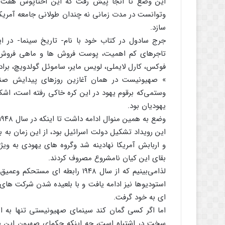
این وضع تا آنجا پیش رفت که این اختاپوس هفت 
وتوانست در مدت زمانی نه چندان طولانی جامعه آمریکا 
سازد.
جرج سادول در کتاب خود با نام- تاریخ سینما- در این
تاجرهای کم اهمیت، پوست فروش ها و ماهی فروش ها ب
فوکس، کارل لایملی، لویس مایر، ساموئل گولدویچ، براد
» صهیونیست در همان آغازین روزهای پیدایش صنعت
وستمی‌که برقوم یهود در این کره خاکی رفته است، اش
یهودیان بود.
وضع به همین منوال ادامه داشت تا اینکه در سال ۱۹۴۸ رویدادی مخوف دنیا را تکان داد.
این رویداد تشکیل دولت اسرائیل بود، از این زمان به 
و اربابش آمریکا نهادینه شد وگروه های یهودی به وی
بقای این کیان نامشروع مصروف کردند.
لذامی‌بینیم که از سال ۱۹۴۸ رابطه
استودیوها نیز ادامه یافت و با بلعیده شدن شرکت های 
ای به خود گرفت.
اما اگر کسی گمان کند سینمای صهیونیستی تنها به
سخت در اشتباه است، چه اینکه حکمای صهیون این صن