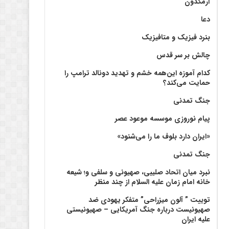
آرمگدون
دعا
بنرد فیزیک و متافیزیک
چالش بر سر قدس
کدام آموزه این‌همه خشم و تهدید دونالد ترامپ را
حمایت می‌کند؟
جنگ تمدنی
پیام نوروزی موسسه موعود عصر
«ایران دارد بلوف ما را می‌شنود»
جنگ تمدنی
نبرد میان اتحاد صلیبی، صهیونی و سلفی و؛ شیعه
خانه امام زمان علیه السلام از چند منظر
توییت ” آلون میزراحی” متفکر یهودی ضد
صهیونیست درباره جنگ آمریکایی – صهیونیستی
علیه ایران