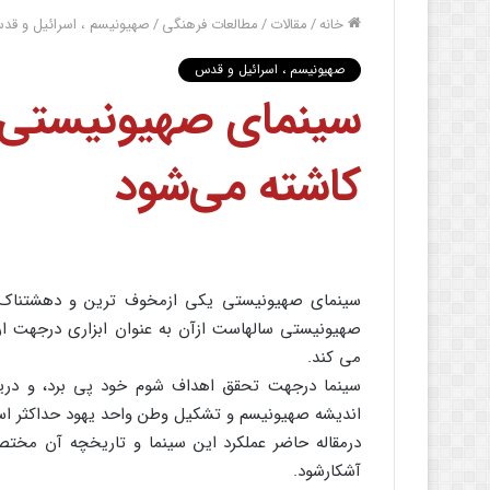
خانه
/
مقالات
/
مطالعات فرهنگی
/
صهیونیسم ، اسرائیل و قد
صهیونیسم ، اسرائیل و قدس
سینمای صهیونیستی 
کاشته می‌شود
سینمای صهیونیستی یکی ازمخوف ترین و دهشتناک ت
صهیونیستی سالهاست ازآن به عنوان ابزاری درجهت ارائه
می کند.
سینما درجهت تحقق اهداف شوم خود پی برد، و دریافت
اندیشه صهیونیسم و تشکیل وطن واحد یهود حداکثر استف
درمقاله حاضر عملکرد این سینما و تاریخچه آن مختصرا
آشکارشود.