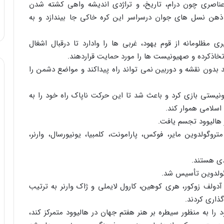
عناصری چون درام، تاریخ، و تراژدی اندیشه واهی کشته شدن
 ذهن نسل های جوان درسراسر این کره خاکی جا بیندازد و به
مظلومانه از قوم یهود، غربی ها را وادارد تا درقبال اشغال
تخاذکرده و صهیونیست ها را مورد حمایت قراردهند.
د بدون نقشه و دوربین نمی تواند راه پیداکند و مواضع دشمن را
یستی بازی کرد و باعث شد تا این حرکت ناپاک راه خود را به
اسلامی هموار کند.
هالیوود تجسم یافت.
گولدوین مایر، فوکس، پارامونت، کلمبیا، یونیورسال، وارنر،
ی هستند.
گولدوین تأسیس شد.
دولف زوکور، هری کوهین، کارول لایملی و ژاک وارنر به ترتیب
گذاری کردند.
را به منظور سیطره بر هنر هفتم جهان در هالیوود متمرکز کند،