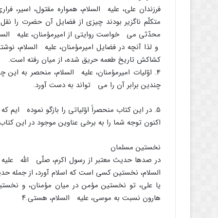
فرزندان على، علیه السلام، همواره مقتول، اسیر، فرا
متکلّم ناگزیر بودند چیزى از فضایل آن حضرت را نقل 
محدّثى مى خواست روایتى از امیرمؤمنان، علیه الس
و لذا آنچه در فضایل امیرمؤمنان، علیه السلام، نوشت
کشاکش تاریخ طعمه حریق شده، از میان رفته است.
4. اوّلیات امیرمؤمنان، علیه السلام، منحصر به ای
چندین برابر آن را مى تواند به دست آورد.
5. در این کتاب منحصراً اوّلیاتى را بازگو نموده ایم که در کلام معصوم لفظ »اول« در مورد آنها به کار رفته است.
اکنون توجه شما را به برخى عناوین موجود در این کت
نخستین مسلمان
در صدها حدیث معتبر از رسول اکرم، صلّى اللَّه علیه
السلام، نخستین کسى است که اسلام آورد، از جمله حد
یا على، تو نخستین مؤمن در میان مؤمنان، و نخست
هارون نسبت به موسى، علیه السلام، هستى.
۴