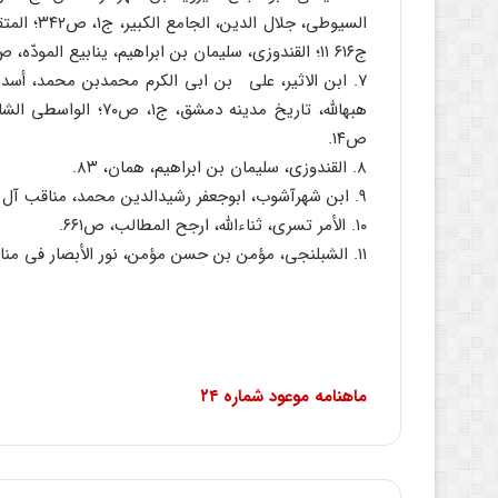
السیوطى، ج
ج۶۱۶ ۱۱؛ القندوزى، سلیمان بن ابراهیم، ینابیع المودّه، ص۶۲.
۷
هبهاللَّه، تاریخ مدی
ص۱۴.
۸
. القندوزى، سلیمان بن ابراهیم، همان، ۸۳.
۹
. ابن شهرآشوب، ابوجعفر رشیدالدین محمد، مناقب آل ابى ط
۱۰
. الأمر تسرى، ثناءاللَّه، ارجح المطالب، ص۶۶۱.
۱۱
. الشبلنجى، مؤمن بن حسن مؤمن، نور الأبصار فى مناقب
ماهنامه
موعود شماره ۲۴