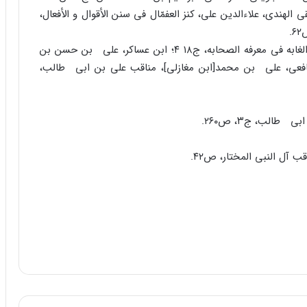
لال الدین، الجامع الکبیر، ج۱، ص۳۴۲؛ المتقى الهندى، علاءالدین على، کنز العفمّال فى سنن الأقوال و الأفعال،
. ابن الاثیر، على بن ابى الکرم محمدبن محمد، أسدالغابه فى معرفه الصحابه، ج۱۸ ۴؛ ابن عساکر، على بن حسن بن
نه دمشق، ج۱، ص۷۰؛ الواسطى الشافعى، على بن محمد[ابن مغازلى]، مناقب على بن ابى طالب،
الب، ج۳، ص۲۶۰.
 آل النبى المختار، ص۴۲.