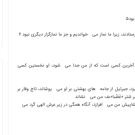
بود
۵
.
ادند، زیرا ما نماز مى خواندیم و جز ما نمازگزار دیگرى نبود.
۶
د، و آخرین کسى است که از من جدا مى شود، او نخستین کسى
 جبرئیل از جامه هاى بهشتى بر او مى پوشاند، تاج وقار بر
شتر »غَضْبا«ىف من مى نشاند.
پیشاپیش من مى افرازد، آنگاه همگى در زیر عرش الهى گرد مى