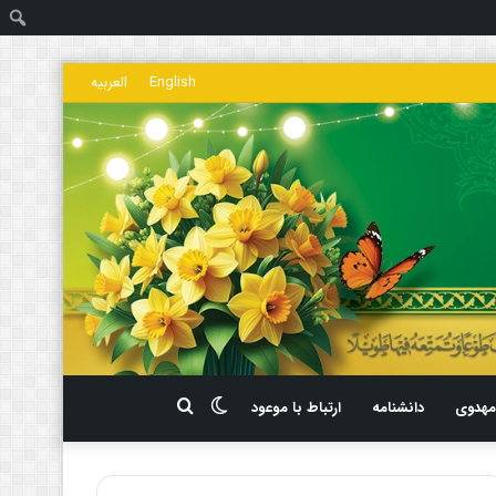
ج
English
العربیه
تغییر
جستجو
هدوی
دانشنامه
ارتباط با موعود
پوسته
برای