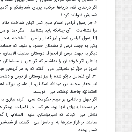
اگر درختان قلم، دریاها مرکّب، پریان شمارشگر، و آدم
شمارش نتوانند کرد.
۱
2. جز رسول گرامى اسلام هیچ کس توان شناخت مقام بس والاى امیرمؤمنان، علیه السلام، را ندارد، چنانکه خود فرمود:
ترا نشناخت – آن چنانکه باید بشناسد – مگر خدا و من.
{P رسول گرامى اسلام نیز که او را مى شناخت، به دو جهت همه فضایل او را بازگو نکرد:
یکى به جهت ترس از دشمنان حسود و عنود، که حسادت ب
دیگر به جهت ترس از انحراف دوستان ضعیف الایمان، چن
یا على اگر خوف آن را نداشتم که گروهى از مسلمانان 
امروز در حقّ تو فضیلتى مى گفتم که به هر گروهى عب
3. آن فضایل بازگو شده را نیز دوستان از ترس و دشمنان از روى کینه و حسد مکتوم داشتند.
العثمانیّه جاحظ نوشته، مى نویسد:
اگر جهل و نادانى بر مردم حکومت نمى کرد، نیازى به
در دست اربابهاى آنها بود، هر کس در فضیلت ابوبکر 
تلاش مى کردند که امیرمؤمنان، علیه السلام، را گ
نمایند، بر فراز منبرها به او ناسزا مى گفتند، از شم
شمار بودند.