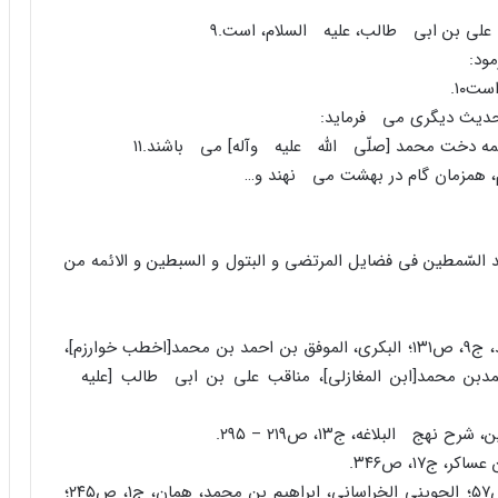
لى بن ابى طالب، علیه السلام، است.
۹
مود:
است
۱۰
.
ر حدیث دیگرى مى فرماید:
 دخت محمد [صلّى اللَّه علیه وآله] مى باشند.
۱۱
، همزمان گام در بهشت مى نهند و…
ئد السّمطین فى فضایل المرتضى و البتول و السبطین و الائمه من
. الهیثمى، نورالدین على بن ابى بکر، مجمع الزّوائد، ج۹، ص۱۳۱؛ البکرى، الموفق بن احمد بن محمد[اخطب خوارزم]،
سطى، على بن محمدبن محمد[ابن المغازلى]، مناقب على بن ابى طالب [علیه
هج البلاغه، ج۱۳، ص۲۱۹ – ۲۹۵.
ج۱۷، ص۳۴۶.
. الدیلمى، ابوشجاع شیرویه بن شهردار، همان، ج۱، ص۵۷؛ الجوینى الخراسانى، ابراهیم بن محمد، همان، ج۱، ص۲۴۵؛