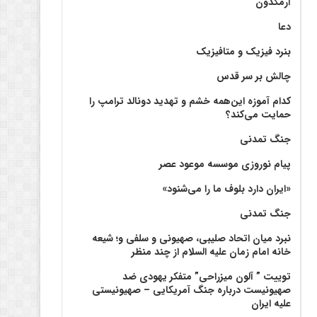
آرمگدون
دعا
بنرد فیزیک و متافیزیک
چالش بر سر قدس
کدام آموزه این‌همه خشم و تهدید دونالد ترامپ را
حمایت می‌کند؟
جنگ تمدنی
پیام نوروزی موسسه موعود عصر
«ایران دارد بلوف ما را می‌شنود»
جنگ تمدنی
نبرد میان اتحاد صلیبی، صهیونی و سلفی و؛ شیعه
خانه امام زمان علیه السلام از چند منظر
توییت ” آلون میزراحی” متفکر یهودی ضد
صهیونیست درباره جنگ آمریکایی – صهیونیستی
علیه ایران