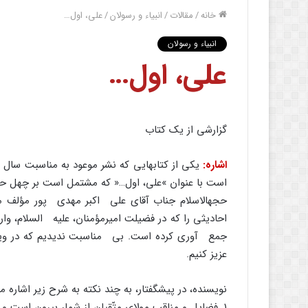
خانه
/
مقالات
/
انبیاء و رسولان
/
على، اول…
انبیاء و رسولان
على، اول…
گزارشى از یک کتاب
اشاره:
یکى از کتابهایى که نشر موعود به مناسبت سال ام
است با عنوان »على، اول…« که مشتمل است بر چهل حدیث
حجهالاسلام جناب آقاى على اکبر مهدى پور مؤلف محت
احادیثى را که در فضیلت امیرمؤمنان، علیه السلام، وارد
جمع آورى کرده است. بى مناسبت ندیدیم که در ویژه
عزیز کنیم.
نویسنده، در پیشگفتار، به چند نکته به شرح زیر اشاره 
1. فضایل و مناقب مولاى متّقیان از شمار بیرون است و به تعبیر رسول اکرم، صلّى اللَّه علیه وآله: