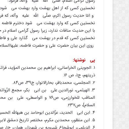
رسول گرامى اسلام، صلّى اللَّه علیه وآله، فرمود:
نخستین کسى که از اهل بهشت وارد بهشت مى شود ع
و امّا حدیث رسول اکرم، صلّى اللَّه علیه وآله، که فر
نخستین کسى که وارد بهشت مى شود دخترم فاطمه 
با این حدیث منافات ندارد، زیرا رسول گرامى اسلام د
نخستین کسى که قدم در بهشت مى گذارد على و فاطمه
روى این بیان حضرت على و حضرت فاطمه، علیهاالسلام
پى نوشتها:
۱
. الجوینى الخراسانى، ابراهیم بن محمدبن المؤید، فرا
ذریتهم، ج۱، ص ۱۶.
۲
. المجلسى، محمدباقر، بحارالانوار، ج۳۹، ص۸۴.
۳
المناقب للخوارزمى، ص۷۶ و الوا
السلام]، ص۲۳۷.
۴
. ابن ابى الحدید، عزّالدین ابوحامد بن هبهاللَّه الحسین، شرح ن
۵
. ابن منظور، محمدبن مکرم، مختصر تاریخ دمشق لابن عساکر، 
۶