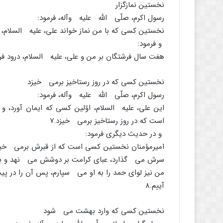
نخستین نمازگزار
رسول اکرم، صلّى اللَّه علیه وآله، فرمود:
نخستین کسى که با من نماز خواند على، علیه السلام، 
و فرمود:
هفت سال فرشتگان بر من و على، علیه السلام، درود فرست
نخستین کسى که در روز رستاخیز برمى خیزد
رسول اکرم، صلّى اللَّه علیه وآله، فرمود:
این على، علیه السلام، اوّلین کسى که ایمان آور
است که در روز رستاخیز برمى خیزد.
۷
و در حدیث دیگرى فرمود:
امیرمؤمنان نخستین کسى است که از قبرش برمى خیزد،
سرش مى گذارد، عباى کرامت بر دوشش مى نهد و بر 
من نیز لواى حمد را به او مى سپارم، پس آن را در 
آییم.
۸
نخستین کسى که وارد بهشت مى شود