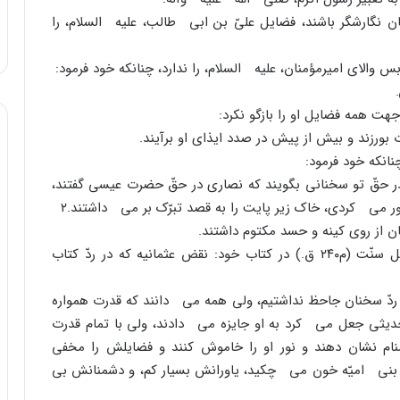
یان نگارشگر باشند، فضایل علىّ بن ابى طالب، علیه السلام، را
ورزند و بیش از پیش در صدد ایذاى او برآیند.
انکه خود فرمود:
در حقّ تو سخنانى بگویند که نصارى در حقّ حضرت عیسى گفتند،
ور مى کردى، خاک زیر پایت را به قصد تبرّک بر مى داشتند.
۲
ابو جعفر محمد بن عبداللّه اسکافى، از علماى بزرگ اهل سنّت (م۲۴۰ ق.) در کتاب خود: نقض عثمانیه که در ردّ کتاب
 ردّ سخنان جاحظ نداشتیم، ولى همه مى دانند که قدرت همواره
حدیثى جعل مى کرد به او جایزه مى دادند، ولى با تمام قدرت
منام نشان دهند و نور او را خاموش کنند و فضایلش را مخفى
شیر بنى امیّه خون مى چکید، یاورانش بسیار کم، و دشمنانش بى