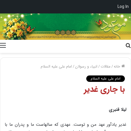
Log In
جستجو
برای
خانه
/
مقالات
/
انبیاء و رسولان
/
امام علی علیه السلام
امام علی علیه السلام
با جارى غدیر
لیلا قنبرى
غدیر یادآور عهد من و توست. عهدى که سالهاست ما و پدران ما با