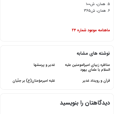
۵
. همان، ش۱۰۰
۶
. همان، ش۳۶۵
ماهنامه
موعود شماره ۲۴
نوشته های مشابه
مناظره زيبای اميرالمومنين عليه
غدیر و پرسشها
السلام با علمای يهود
قرآن و رویداد غدیر
غلبه امیرمؤمنان(ع) بر جنّیان
دیدگاهتان را بنویسید