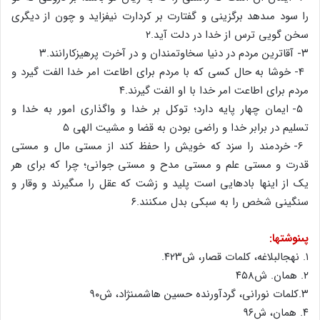
را سود مى‏دهد برگزینى و گفتارت بر کردارت نیفزاید و چون از دیگرى
سخن گویى ترس از خدا در دلت آید.
۲
۳- آقاترین مردم در دنیا سخاوتمندان و در آخرت پرهیزکارانند.
۳
4- خوشا به حال کسى که با مردم براى اطاعت امر خدا الفت گیرد و
مردم براى اطاعت امر خدا با او الفت گیرند.
۴
5- ایمان چهار پایه دارد؛ توکل بر خدا و واگذارى امور به خدا و
تسلیم در برابر خدا و راضى بودن به قضا و مشیت الهى
۵
6- خردمند را سزد که خویش را حفظ کند از مستى مال و مستى
قدرت و مستى علم و مستى مدح و مستى جوانى؛ چرا که براى هر
یک از اینها بادهایى است پلید و زشت که عقل را مى‏گیرند و وقار و
سنگینى شخص را به سبکى بدل مى‏کنند.
۶
پى‏نوشتها:
۱
. نهج‏البلاغه، کلمات قصار، ش۴۲۳.
۲
. همان. ش۴۵۸
۳
.کلمات نورانى، گردآورنده حسین هاشمى‏نژاد، ش۹۰
۴
. همان، ش۹۶