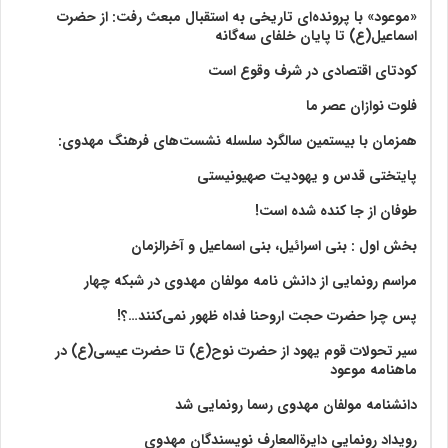
«موعود» با پرونده‌ای تاریخی به استقبال مبعث رفت: از حضرت
اسماعیل(ع) تا پایان خلفای سه‌گانه
کودتای اقتصادی در شرف وقوع است
فلوت نوازان عصر ما
همزمان با بیستمین سالگرد سلسله نشست‌های فرهنگ مهدوی:‌
پایتختی قدس و یهودیت صهیونیستی
طوفان از جا کنده شده است!
بخش اول : بنی اسرائیل، بنی اسماعیل و آخرالزمان
مراسم رونمایی از دانش نامه مولفان مهدوی در شبکه چهار
پس چرا حضرت حجت اروحنا فداه ظهور نمی‌کنند…؟!
سیر تحولات قوم یهود از حضرت نوح(ع) تا حضرت عیسی(ع) در
ماهنامه موعود
دانشنامه مولفان مهدوی رسما رونمایی شد
رویداد رونمایی دایرةالمعارف نویسندگان مهدوی