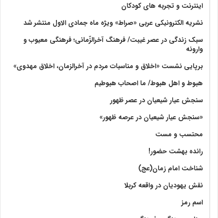
اینترنت و تجربه های کودکان
نشریه الکترونیکی عربی «صراط» ویژه ماه جمادی الاول منتشر شد
سبک زندگی در عصر غیبت/ فرهنگ آخرالزّمانی؛ فرهنگی معیوب و
وارونه
برپایی نشست «اخلاق و مناسبات مردم در آخرالزمان، اخلاق مهدوی»
هبوط و اهل هبوط/ ما اصحاب هبوطیم
سنجش عیار شیعیان در عصر ظهور
«سنجش عیار شیعیان در عرصه ظهور»
محتسب و مست
رانده بهشت‌ حضور!
شناخت امام زمان(عج)
نقش یهودیان در واقعه کربلا
اسم رمز