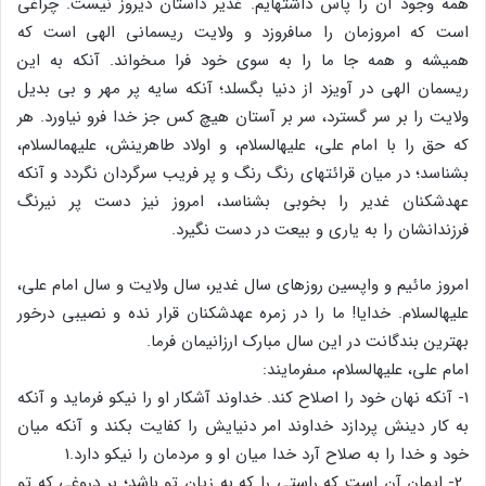
همه وجود آن را پاس داشته‏ایم. غدیر داستان دیروز نیست. چراغى
است که امروزمان را مى‏افروزد و ولایت ریسمانى الهى است که
همیشه و همه جا ما را به سوى خود فرا مى‏خواند. آنکه به این
ریسمان الهى در آویزد از دنیا بگسلد؛ آنکه سایه پر مهر و بى بدیل
ولایت را بر سر گسترد، سر بر آستان هیچ کس جز خدا فرو نیاورد. هر
که حق را با امام على، علیه‏السلام، و اولاد طاهرینش، علیهم‏السلام،
بشناسد؛ در میان قرائتهاى رنگ رنگ و پر فریب سرگردان نگردد و آنکه
عهدشکنان غدیر را بخوبى بشناسد، امروز نیز دست پر نیرنگ
فرزندانشان را به یارى و بیعت در دست نگیرد.
امروز مائیم و واپسین روزهاى سال غدیر، سال ولایت و سال امام على،
علیه‏السلام. خدایا! ما را در زمره عهدشکنان قرار نده و نصیبى درخور
بهترین بندگانت در این سال مبارک ارزانیمان فرما.
امام على، علیه‏السلام، مى‏فرمایند:
۱- آنکه نهان خود را اصلاح کند. خداوند آشکار او را نیکو فرماید و آنکه
به کار دینش پردازد خداوند امر دنیایش را کفایت بکند و آنکه میان
خود و خدا را به صلاح آرد خدا میان او و مردمان را نیکو دارد.
۱
2- ایمان آن است که راستى را که به زیان تو باشد؛ بر دروغى که تو