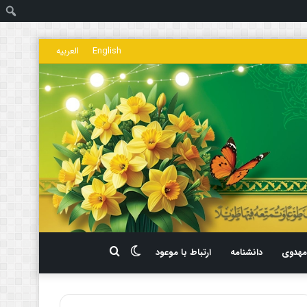
ج
English
العربیه
تغییر
جستجو
هدوی
دانشنامه
ارتباط با موعود
پوسته
برای