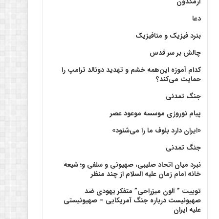
آرمگدون
دعا
بنرد فیزیک و متافیزیک
چالش بر سر قدس
کدام آموزه این‌همه خشم و تهدید دونالد ترامپ را
حمایت می‌کند؟
جنگ تمدنی
پیام نوروزی موسسه موعود عصر
«ایران دارد بلوف ما را می‌شنود»
جنگ تمدنی
نبرد میان اتحاد صلیبی، صهیونی و سلفی و؛ شیعه
خانه امام زمان علیه السلام از چند منظر
توییت ” آلون میزراحی” متفکر یهودی ضد
صهیونیست درباره جنگ آمریکایی – صهیونیستی
علیه ایران