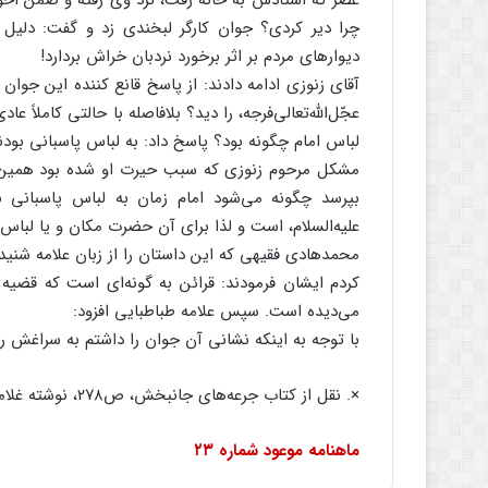
عصر که استادش به خانه رفت، نزد وى رفته و ضمن احوالپ
چرا دیر کردى؟ جوان کارگر لبخندى زد و گفت: دلیل 
دیوارهاى مردم بر اثر برخورد نردبان خراش بردارد!
آقاى زنوزى ادامه دادند: از پاسخ قانع کننده این جوا
عجّل‌‌اللَّه‌‌تعالى‌‌فرجه، را دید؟ بلافاصله با حالتى کاملا
لباس امام چگونه بود؟ پاسخ داد: به لباس پاسبانى بودن
مشکل مرحوم زنوزى که سبب حیرت او شده بود همین نکت
بپرسد چگونه مى‌‌شود امام زمان به لباس پاسبانى 
علیه‌‌السلام، است و لذا براى آن حضرت مکان و یا لباس
محمدهادى فقیهى که این داستان را از زبان علامه شنید
کردم ایشان فرمودند: قرائن به گونه‌‌اى است که قضیه حق
مى‌‌دیده است. سپس علامه طباطبایى افزود:
با توجه به اینکه نشانى آن جوان را داشتم به سراغش ر
×. نقل از کتاب جرعه‌‌هاى جانبخش، ص۲۷۸، نوشته غلامرضا گلى زواره.
ماهنامه
موعود شماره
۲۳