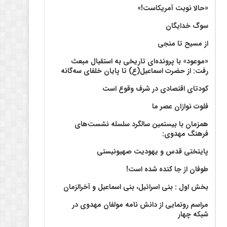
«حالا نوبت آمریکاست!»
سوگ خدایگان
از مسیح تا منجی
«موعود» با پرونده‌ای تاریخی به استقبال مبعث
رفت: از حضرت اسماعیل(ع) تا پایان خلفای سه‌گانه
کودتای اقتصادی در شرف وقوع است
فلوت نوازان عصر ما
همزمان با بیستمین سالگرد سلسله نشست‌های
فرهنگ مهدوی:‌
پایتختی قدس و یهودیت صهیونیستی
طوفان از جا کنده شده است!
بخش اول : بنی اسرائیل، بنی اسماعیل و آخرالزمان
مراسم رونمایی از دانش نامه مولفان مهدوی در
شبکه چهار