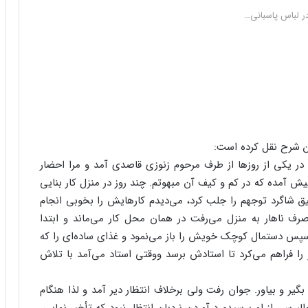
ر لباس پاسبانى…
ن شرح نقل کرده است:
دم در یکى از روزها از طرف مرحوم زنوزى قاصدى آمد و مرا احضار
 آمده که در کم و کیف آن مبهوتم. چند روز در منزل کار بنایى
قیق شاگرد توجهم را جلب کرد، مى‌‌دیدم کارهایش را بخوبى انجام
ف ناهار به منزل مى‌‌رفت در همان محل کار مى‌‌ماند و ابتدا
سپس دستمال کوچک خویش را باز مى‌‌نمود و غذاى ساده‌‌اى را که
 را فراهم مى‌‌کرد تا استادش برسد ووقتى استاد مى‌‌آمد با تلاش
 بگیر و بیاور. جوان رفت ولى برخلاف انتظار دیر آمد و لذا هنگام