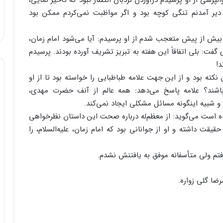
رسى از او پرسیدم درآوردن نردبان انتظار نبود که تأخیر نمایى،
دیر آمدنم تنگى کوچه بود و اگر مواظبت نمى‌‌کردم ممکن بود
ن بیش از پیش متعجب شدم از او پرسیدم: آیا مى‌‌شود امام زمان،
ً عادى گفت: بلى اتفاقاً این هفته به تبریز تشریف آورده بودند. پرسیدم
د!
ه بود و از این جهت علامه طباطبایى را خواسته بود تا از او
باشند؟ علامه پاسخ مى‌‌دهد: همه عالم از آنف حضرت مهدى،
 و شبیه اینگونه مسائل مشکلى ایجاد نمى‌‌کند.
ه است مى‌‌گوید: از معظم‌‌له درباره صحت این داستان نظرخواهى
یقت داشته و او از جوانانى بود که امام زمان، علیه‌‌السلام، را
فتم ولى متأسفانه موفق به یافتنش نشدم.