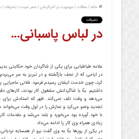
خانه
/
مقالات
/
مهدویت و آخرالزمان
/
عصر غیبت
/
تشرفات
/
د
تشرفات
در لباس پاسبانى…
علامه طباطبایى براى یکى از شاگردان خود حکایتى بدی
در ایامى که از نجف بازگشته و در تبریز به سر مى‌‌بر
کرد، چون خدمت ایشان رسیدم فرمود: فلانى ماجرایى پیش
داشتیم. بنّا با شاگردانش مشغول کار بودند، کارهاى د
مى‌‌دهد و وقت تلف نمى‌‌کند. ظهر که استادش براى صر
تجدید وضو مى‌‌کرد و نمازش را در اول وقت مى‌‌خواند 
با خود آورده بود مى‌‌خورد و بلند مى‌‌شد و مقدمات کار
زیادى همراه وى کار را ادامه مى‌‌داد.
در یکى از روزها بنّا به وى گفت برو از همسایه نردبانى