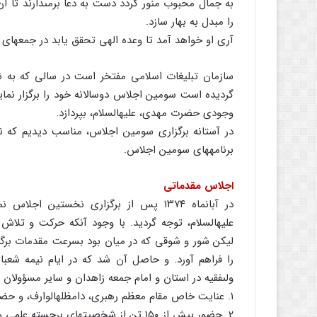
به جمال محبوب منور گردد دست به دعا برمى‏دارند تا 
را مبدل به بهار سازد.
آرى او خواهد آمد تا وعده الهى تحقق یابد در جمعه‏اى موع
سازمان تبلیغات اسلامى مفتخر است در سالى که به نام 
گردیده است سومین اجلاس دوسالانه خود را برگزار نما
وجودى حضرت مهدى، علیه‏السلام، بپردازد.
در آستانه برگزارى سومین اجلاس، مناسب دیدیم که ن
برنامه‏هاى سومین اجلاس.
اجلاس مقدماتى
در آبانماه ۱۳۷۴ پس از برگزارى نخستی
علیه‏السلام، توجه گردید. با وجود آنکه حرکت و تلا
لیکن شور و شوقى که در میان بود بسرعت مقدمات برگزا
را فراهم آورد. و حاصل آن شد که در ایام نیمه شعب
ولى‏فقیه در استان و امام جمعه زاهدان و سایر مسؤولان بر
۱. عنایت خاص مقام معظم رهبرى، دام‏ظله‏الوارف، و حضور نمایندگان ایشان؛
۲. حضور بیش از ۱۵۰ تن از شخصیتهاى برج