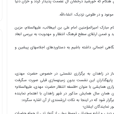
آن هنگام که خورشید درخشان آل عصمت پدیدار گردد و خزان دنیا
ود و در طلوعى نزدیک. ان‏شاءاللَّه.
مبارک امیرالمؤمنین امام على بن ابیطالب، علیه‏السلام، مزین
ید و ضمن ارتقاى سطح فرهنگ انتظار و مهدویت به بررسى ابعاد
گاهى اجمالى داشته باشیم به دستاوردهاى اجلاسهاى پیشین و
ن اجلاس نماز در زاهدان به برگزارى نشستى در خصوص حضرت مهدى،
ش پایه‏گذاران این نشست بدون زمینه‏سازى قبلى صورت مى‏گرفت
رى همایشى با عنوان »فلسفه انتظار حضرت مهدى، علیه‏السلام«
ان همان سال همایش مذکور در شهر زاهدان با اهتمام نماینده
گزار شود که در اینجا به نکات ارزشمندى از آن اشاره مى‏گردد:
سته علمى و دینى و ارایه سخنرانى توسط برخى از آنها؛ تنى از جمله حضرات