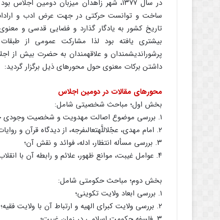
در سال ۱۳۷۷، شهر زاهدان میزبان دومین اجلاس
ساخت و توانست حرکتى در جهت عرض ادب و ارادات به ساح
تاریخ کشور به یادگار گذارد و فضایى قدسى و معنوى ا
بیشترى یافته بود لذا مشارکت عمومى از طبقات
پرشوراندیشمندان و علاقه‏مندان به حضرت بیش از اج
داشتن برکات معنوى حول محورهاى ذیل برگزار گردید:
محورهاى مقالات در دومین اجلاس
بخش اول؛ مباحث شخصیتى شامل:
۱. بررسى موضوع اصالت مهدویت و شخصیت وجودى حضرت؛
۲. امام مهدى، عجّل‏اللَّه‏تعالى‏فرجه، از دیدگاه قرآن و روایات؛
۳. بررسى مسأله انتظار، ادله، فوائد و نقش آن؛
۴. عوامل غیبت، موانع ظهور، علائم و رابطه آن با انقلاب اسلامى.
بخش دوم؛ مباحث حکومتى شامل:
۱. بررسى ابعاد ولایت تکوینى؛
۲. بررسى ولایت کبراى الهیه و ارتباط آن با ولایت فقیه؛
۳. فلسفه حکومت اسلامى در زمان غیبت؛