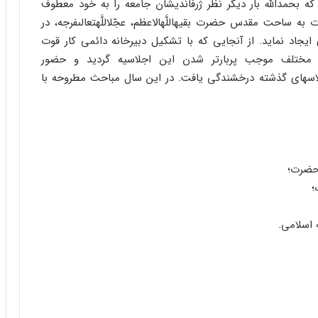
 بود که بحمداللَّه بار دیگر نظر ژرف‏اندیشان جامعه را به خود معطوف
ت مقدس حضرت بقیهاللَّه‏الاعظم، عجّل‏اللَّه‏تعالى‏فرجه، در
یجاد نماید. از آنجایى که با تشکیل دبیرخانه دائمى کار قوت
 مختلف موجب پربارتر شدن این اجلاسیه گردید و حضور
لاسهاى گذشته درخشندگى یافت. در این سال مباحث مطروحه با