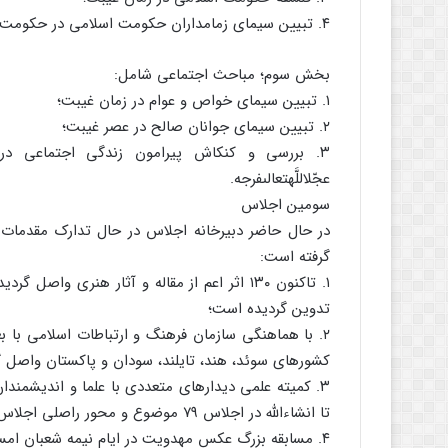
۴. تبیین سیماى زمامداران حکومت اسلامى در حکومت جهان.
بخش سوم؛ مباحث اجتماعى شامل:
۱. تبیین سیماى خواص و عوام در زمان غیبت؛
۲. تبیین سیماى جوانان صالح در عصر غیبت؛
۳. بررسى و کنکاش پیرامون زندگى اجتماعى در
عجّل‏اللَّه‏تعالى‏فرجه.
سومین اجلاس
در حال حاضر دبیرخانه اجلاس در حال تدارک مقدمات
گرفته است:
تدوین گردیده است؛
۲. با هماهنگى سازمان فرهنگ و ارتباطات اسلامى با
کشورهاى سوئد، هند، تایلند، سودان و پاکستان واصل 
۳. کمیته علمى دیدارهاى متعددى با علما و اندیشمن
تا ان‏شاءاللَّه در اجلاس ۷۹ موضوع و محور راصلى اجلاس ۸۱ تعیین و مطرح گردد.
۴. مسابقه بزرگ عکس مهدویت در ایام نیمه شعبان امسال در سراسر کشور برگزار خواهد گردید.