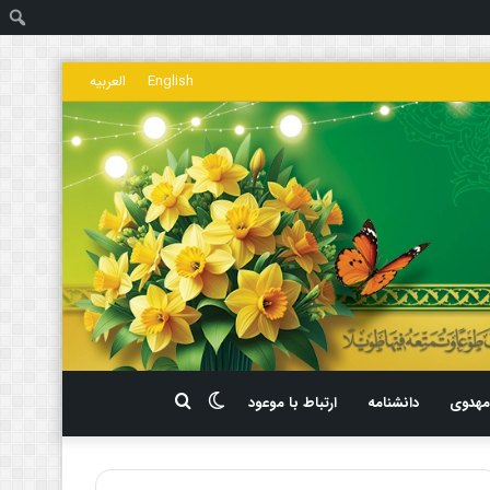
ج
English
العربیه
تغییر
جستجو
هدوی
دانشنامه
ارتباط با موعود
پوسته
برای