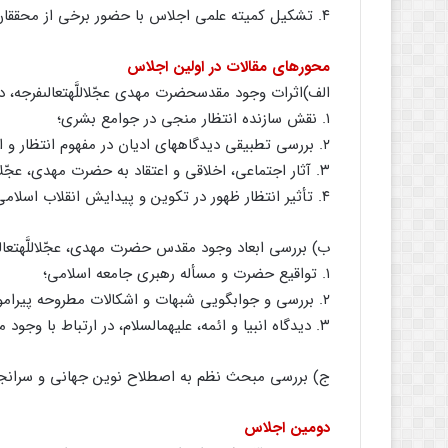
۴. تشکیل کمیته علمى اجلاس با حضور برخى از محققان و مهدى پژوهان حوزه و دانشگاه.
محورهاى مقالات در اولین اجلاس
الف)اثرات وجود مقدس‏حضرت مهدى عجّل‏اللَّه‏تعالى‏فرجه،
۱. نقش سازنده انتظار منجى در جوامع بشرى؛
۲. بررسى تطبیقى دیدگاههاى ادیان در مفهوم انتظار و اثرات منجى؛
۳. آثار اجتماعى، اخلاقى و اعتقاد به حضرت مهدى، عجّل‏اللَّه‏تعالى‏فرجه؛
۴. تأثیر انتظار ظهور در تکوین و پیدایش انقلاب اسلامى؛
ب) بررسى ابعاد وجود مقدس حضرت مهدى، عجّل‏اللَّه‏تعالى
۱. تواقیع حضرت و مسأله رهبرى جامعه اسلامى؛
۲. بررسى و جوابگویى شبهات و اشکالات مطروحه پیرامون حضرت؛
۳. دیدگاه انبیا و ائمه، علیهم‏السلام، در ارتباط با وجود مقدس حضرت مهدى، عجّل‏اللَّه‏تعالى‏فرجه
ج) بررسى مبحث نظم به اصطلاح نوین جهانى و سرانجام
دومین اجلاس