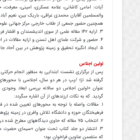
آیات: امامى کاشانى، علامه عسکرى، امینى، معرفت، 
والمسلمین آقایان محمدى عراقى، باریک بین، نعیم آباد
همچنین حضور جمعى از طلاب خارجى مرکز جهانى علوم اسلا
۳. ارایه ۱۴۲ مقاله علمى از سوى اندیشمندان و اقشار فرهنگى کشور؛
۴. حضور و شرکت علماى اهل تسنن و ارایه مقالات در اجلاس؛
۵. ایجاد انگیزه تحقیق و زمینه پژوهش در بین آحاد جامعه حول وجود مقدس حضرت حجهبن‏الحسن، عجّل‏اللَّه‏تعالى‏فرجه.
اولین اجلاس
پس از برگزارى نشست ابتدایى به منظور انجام حرکتى
گرفته شد تإ؛ /پ‏پ در هر دو سال، اجلاسى با محورهاى
گردید. که به نکات ارزنده‏اى از آن اشاره مى‏گردد:
۱. مقالات واصله با توجه به محورهاى تعیین شده در فر
فرهیختگان حوزه و دانشگاه تلاش وافرى در زمینه پژوه
۲. انتخاب ۷۵ مقاله که حاوى دیدگاههاى مطرح شده در فراخوان بود؛
۳. انتشار دو جلد کتاب تحت عنوان »سیماى حضرت مهد
که متضمن عناوین فراخوان بود؛