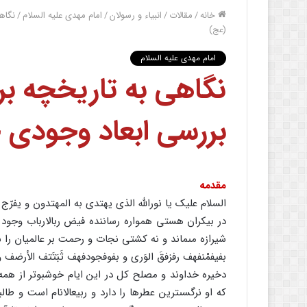
خانه
/
مقالات
/
انبیاء و رسولان
/
امام مهدی علیه السلام
/
نگاه
(عج)
امام مهدی علیه السلام
نگاهى به تاریخچه بر
بررسى ابعاد وجودى
مقدمه
السلام علیک یا نوراللَّه الذى یهتدى به المهتدون و یفرّج 
در بیکران هستى همواره رساننده فیض رب‏الارباب وجود 
شیرازه مى‏ماند و نه کشتى نجات و رحمت بر عالمیان را س
بفیفمْنفهف رفزفقَ الوَرى و بفوفجودفهف ثَبَتَتف الأرضف و
دخیره خداوند و مصلح کل در این ایام خوشبوتر از همه 
که او نرگسى‏ترین عطرها را دارد و ربیع‏الانام است و طال