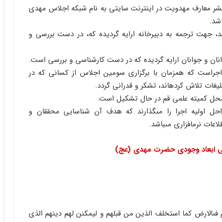
و نشر معارف مهدویت در اینترنت سایتى به نام شبکه اجلاس مهدى
د، جهت ترجمه به دبیرخانه ارایه گردیده که، در دست بررسى و
جراست که همزمان با برگزارى سومین اجلاس از کسانى که در
غات تلاش کرده‏اند، تشکر و قدرانى گردد.
احل اولیه اجرا را مى‏گذارند که هدف آن شناسایى محققان و
عات نرم‏افزارى مى‏باشد.
ى ابعاد وجودى حضرت مهدى
(عج)
نّهم فى‏الارض کما استخلف الذین من قبلهم و لیمکنن لهم دینهم الذى