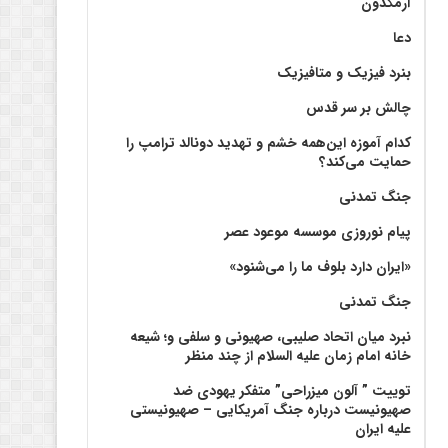
آرمگدون
دعا
بنرد فیزیک و متافیزیک
چالش بر سر قدس
کدام آموزه این‌همه خشم و تهدید دونالد ترامپ را
حمایت می‌کند؟
جنگ تمدنی
پیام نوروزی موسسه موعود عصر
«ایران دارد بلوف ما را می‌شنود»
جنگ تمدنی
نبرد میان اتحاد صلیبی، صهیونی و سلفی و؛ شیعه
خانه امام زمان علیه السلام از چند منظر
توییت ” آلون میزراحی” متفکر یهودی ضد
صهیونیست درباره جنگ آمریکایی – صهیونیستی
علیه ایران