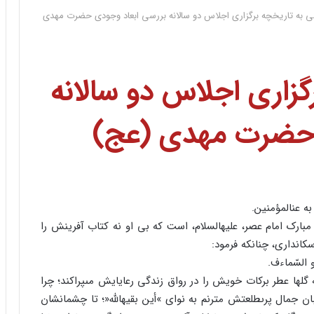
ى به تاریخچه برگزارى اجلاس دو سالانه بررسى ابعاد وجودى حضرت مهدى
گزارى اجلاس دو سالانه
 حضرت مهدى (عج)
به عن‏المؤمنین.
مبارک امام عصر، علیه‏السلام، است که بى او نه کتاب آفرینش را
کاندارى، چنانکه فرمود:
 السّماءف.
گلها عطر برکات خویش را در رواق زندگى رعایایش مى‏پراکند؛ چرا
بان جمال پرى‏طلعتش مترنم به نواى »أین بقیهاللَّه«؛ تا چشمانشان