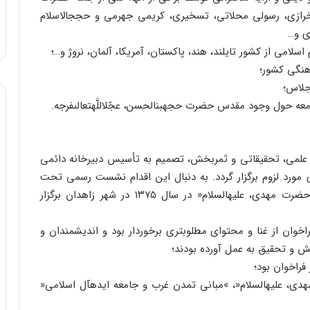
خرازى، رسولى محلاتى، تسخیرى، کریمى جهرمى و حجج‏الاسلام
ى و…
مى از کشور تایلند، هند، پاکستان، آمریکا، آلمان، نروژ و…؛
 علمى، تحقیقاتى و ثمربخش، تصمیم به تأسیس دبیرخانه دائمى
 مورد لزوم برگزار گردد. به دنبال این اقدام نشست رسمى تحت
عنوان »اولین اجلاس دو سالانه بررسى ابعاد وجودى حضرت مهدى، علیه‏السلام« در سال ۱۳۷۵ در شهر زاهدان برگزار
اخوان از غنا و محتواى مطلوبترى برخوردار بود و اندیشمندان و
ش و تحقیق به عمل آورده بودند؛
ى، علیه‏السلام«، »مبانى تمدن غرب و جامعه ایده‏آل اسلامى«