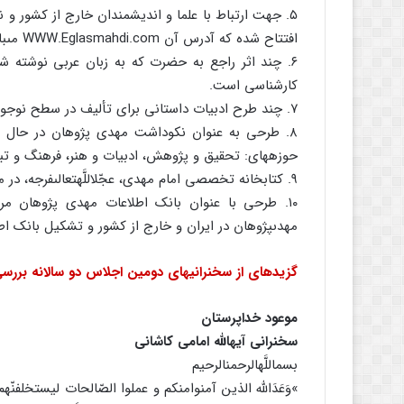
۵. جهت ارتباط با علما و اندیشمندان خارج از کشور 
افتتاح شده که آدرس آن WWW.Eglasmahdi.com مى‏باشد.
۶. چند اثر راجع به حضرت که به زبان عربى نوشته ش
کارشناسى است.
۷. چند طرح ادبیات داستانى براى تألیف در سطح نوجوانان و جوانان ارایه گردیده که در دست کارشناسى و بررسى است.
۸. طرحى به عنوان نکوداشت مهدى پژوهان در حال ا
حوزه‏هاى: تحقیق و پژوهش، ادبیات و هنر، فرهنگ و تبلی
۹. کتابخانه تخصصى امام مهدى، عجّل‏اللَّه‏تعالى‏فرجه، در محل کمیته علمى قم در حال تشکیل است.
۱۰. طرحى با عنوان بانک اطلاعات مهدى پژوهان مر
مهدى‏پژوهان در ایران و خارج از کشور و تشکیل بانک اطلا
گزیده‏اى از سخنرانیهاى دومین اجلاس دو سالانه
بررس
موعود خداپرستان
سخنرانى آیهاللَّه امامى کاشانى
بسم‏اللَّه‏الرحمن‏الرحیم
»وَعَدَاللَّه الذین آمنوامنکم و عملوا الصّالحات لیستخلف