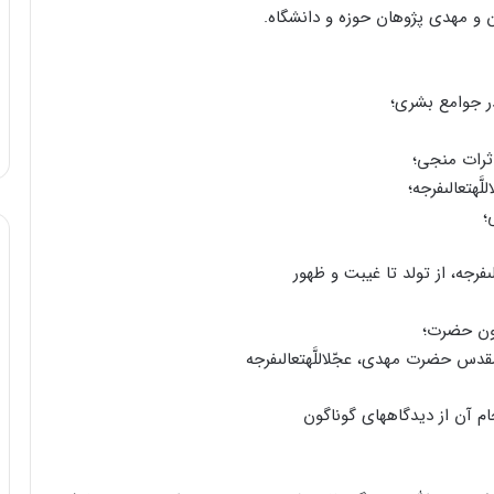
 در جوامع بشرى؛
‏فرجه، از تولد تا غیبت و ظهور
 آن از دیدگاههاى گوناگون