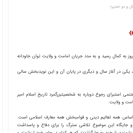
 و دو «غدیر»
روز به کمال رسید و به مدد جریان امامت و ولایت توان جاودانه
ت، یکى در آغاز سال و دیگرى در پایان آن و این نویدبخش سالى
 است‏براى رجوع دوباره به شخصیت‏بزرگمرد تاریخ اسلام امیر
امت و ولایت.
 اساس همه تعالیم دینى و قوام‏بخش همه معارف اسلامى است.
 و جایگاه این موضوع تلاشى سترگ را براى دفاع و پاسداشت
ارزشمندى از خود به جا گذاردند که هر کدام در جاى خود ارزشمند و