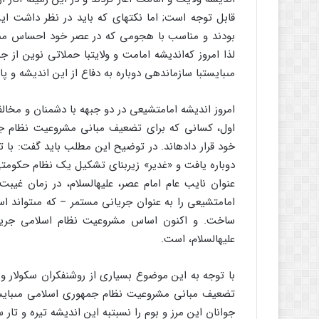
قابل توجه است; اما نکته‏اى که باید در نظر داشت ا
بودند و مناسب با هجومى که در عصر خود احساس مى‏کرد
لذا امروز که‌اندیشه امامت و ولایت‏با حملاتى نوین از
مى‏بایست‏با سازماندهى دوباره به دفاع از این اندیشه و
امروز اندیشه امامت‏شیعى در دو جبهه با دشمنان و مخال
اول، کسانى که براى تضعیف مبانى مشروعیت نظام جمه
خود قرار داده‏اند. در توضیح این مطلب باید گفت: با 
دوباره یافت و «غدیر» زیربناى تشکیل یک نظام حکومتى 
عنوان نایب عام امام عصر، علیه‏السلام، در زمان غیب
امامت‏شیعى را به عنوان جریانى مستمر – که مى‏تواند 
ساخت. و اکنون اساس مشروعیت نظام اسلامى جریان 
علیه‏السلام، است.
با توجه به این موضوع بسیارى از روشنفکران سکولار و 
تضعیف مبانى مشروعیت نظام جمهورى اسلامى مى‏بایس
جوانان این مرز و بوم را نسبت‏به این اندیشه تیره و تار