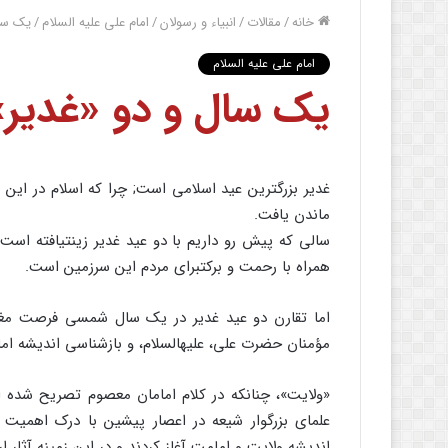
خانه
/
مقالات
/
انبیاء و رسولان
/
امام علی علیه السلام
/
یک سال
امام علی علیه السلام
یک سال و دو «غدیر»
غدیر بزرگترین عید اسلامى است; چرا که اسلام در این 
ماندن یافت.
سالى که پیش رو داریم با دو عید غدیر زینت‏یافته اس
همراه با رحمت و برکت‏براى مردم این سرزمین است.
اما تقارن دو عید غدیر در یک سال شمسى فرصت مغتنمى
مؤمنان حضرت على، علیه‏السلام، و بازشناسى اندیشه ام
«ولایت‏»، چنانکه در کلام امامان معصوم تصریح شده
علماى بزرگوار شیعه در اعصار پیشین با درک اهمیت
اندیشه ولایت و امامت آغاز کردند و در این زمینه آثار 