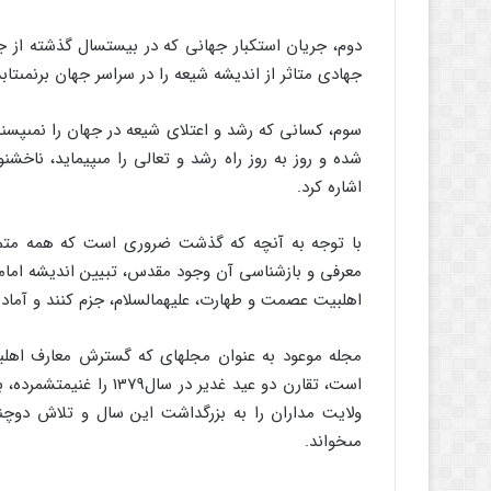
دوم، جریان استکبار جهانى که در بیست‏سال گذشته از
جهادى متاثر از اندیشه شیعه را در سراسر جهان برنمى‏تابد
سوم، کسانى که رشد و اعتلاى شیعه در جهان را نمى‏پسن
شده و روز به روز راه رشد و تعالى را مى‏پیماید، ناخشن
اشاره کرد.
با توجه به آنچه که گذشت ضرورى است که همه متمسکان
معرفى و بازشناسى آن وجود مقدس، تبیین اندیشه امامت
اهل‏بیت عصمت و طهارت، علیهم‏السلام، جزم کنند و آماد
مجله موعود به عنوان مجله‏اى که گسترش معارف اهل‏بی
است، تقارن دو عید غدیر 
ولایت مداران را به بزرگداشت این سال و تلاش دوچند
مى‏خواند.