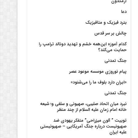
آرمگدون
دعا
بنرد فیزیک و متافیزیک
چالش بر سر قدس
کدام آموزه این‌همه خشم و تهدید دونالد ترامپ را
حمایت می‌کند؟
جنگ تمدنی
پیام نوروزی موسسه موعود عصر
«ایران دارد بلوف ما را می‌شنود»
جنگ تمدنی
نبرد میان اتحاد صلیبی، صهیونی و سلفی و؛ شیعه
خانه امام زمان علیه السلام از چند منظر
توییت ” آلون میزراحی” متفکر یهودی ضد
صهیونیست درباره جنگ آمریکایی – صهیونیستی
علیه ایران