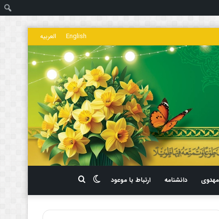
ج
English
العربیه
تغییر
جستجو
هدوی
دانشنامه
ارتباط با موعود
پوسته
برای