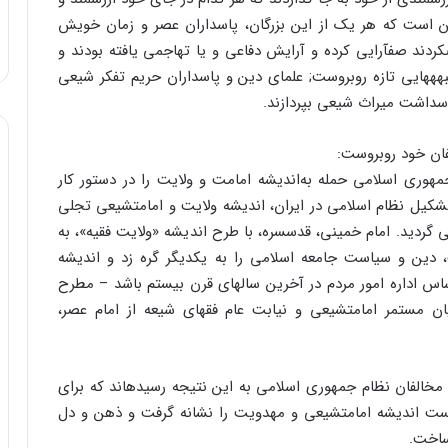
ین است که هر یک از این بزرگان، پاسداران عصر و زمان خویش
ند صف‏آرایى کرده و آرایش دفاعى و یا تهاجمى یافته بودند و
 جبهه‏هایى تازه روبروست; علماى دین و پاسداران حریم تفکر شیعى
 پاسداشت میراث شیعى بپردازند.
فان خود روبروست:
ورى اسلامى حمله به‌اندیشه امامت و ولایت را در دستور کار
تشکیل نظام اسلامى در ایران، اندیشه ولایت و امامت‏شیعى تجلى
گردید. امام خمینى، قدس‏سره، با طرح اندیشه «ولایت فقیه‏»، به
ت، دین و سیاست جامعه اسلامى را به یکدیگر گره زد و اندیشه
اساس اداره امور مردم در آخرین سالهاى قرن بیستم باشد – مطرح
مستمر امامت‏شیعى و نیابت عام فقهاى شیعه از امام عصر،
مخالفان نظام جمهورى اسلامى به این نتیجه رسیده‏اند که براى
ت اندیشه امامت‏شیعى و مهدویت را نشانه گرفت و ذهن و دل
 ساخت.