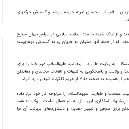
 جریان اسلام ناب محمدى ضربه خورده و رشد و گسترش حرکتهاى
.
دند و از اینکه شیعه به مدد انقلاب اسلامى در سراسر جهان مطرح
ودند. که از جمله آنها مى‏توان به جریان رو به گسترش «وهابیت‏»
 به ولایت على بن ابى‏طالب، علیه‏السلام، عزم خود را براى
 و ولایت و پاسخگویى به شبهات و القائات مخالفان و معاندان
ه‏تر از همیشه به صحنه دفاع از حریم تفکرات شیعى وارد شوند.
ت عصمت و طهارت، علیهم‏السلام، را سرلوحه کار خود قرار داده
در سال‏1379 را غنیمت‏شمرده، با پیشنهاد نامگذارى این سال به نام «سال امامت و ولایت‏» همه
ان براى معرفى و تبیین «غدیر» و دستاوردهاى پربرکت آن فرا