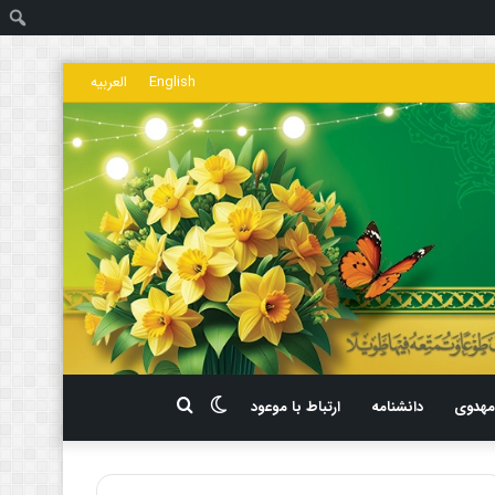
ج
English
العربیه
تغییر
جستجو
هدوی
دانشنامه
ارتباط با موعود
پوسته
برای