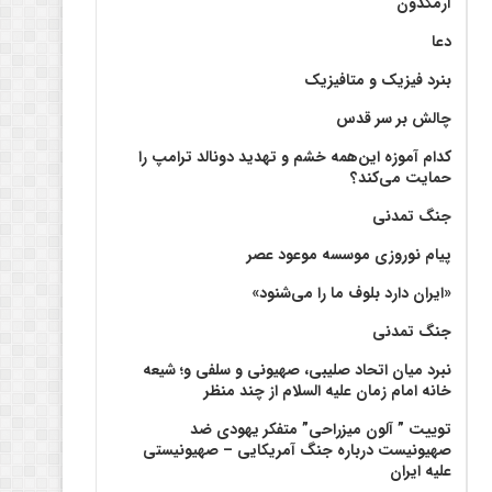
آرمگدون
دعا
بنرد فیزیک و متافیزیک
چالش بر سر قدس
کدام آموزه این‌همه خشم و تهدید دونالد ترامپ را
حمایت می‌کند؟
جنگ تمدنی
پیام نوروزی موسسه موعود عصر
«ایران دارد بلوف ما را می‌شنود»
جنگ تمدنی
نبرد میان اتحاد صلیبی، صهیونی و سلفی و؛ شیعه
خانه امام زمان علیه السلام از چند منظر
توییت ” آلون میزراحی” متفکر یهودی ضد
صهیونیست درباره جنگ آمریکایی – صهیونیستی
علیه ایران