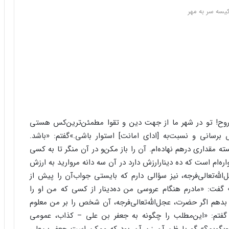
یسه سر به مهر
‌‌روح! تو در شهر ما از جهت دین و تقوا مطمئن‌‌ترین‌‌کس هستى
 برسانى و نسبت‌‌به [اداى امانت] استوار باشى.»گفتم: «باشد.
 مقدارى درهم نهاده‌‌ام. آن را باز مکن‌‌و در آن منگر تا به کسى
اره‌‌ام است که ده دینارارزش دارد در آن سه دانه مروارید به ارزش
له‌‌تعالى‌‌فرجه، نیز سؤالى دارم که بایستى جواب‌‌آن را پیش از
گفت: «مادرم هنگام عروسى من ده‌‌دینار از کسى که من او را
هم اگر حضرت، عجل‌‌الله‌‌تعالى‌‌فرجه، آن شخص را بر من معلوم
د گفتم: «این‌‌مطلب را چگونه به جعفر بن على – کذاب، عمومى