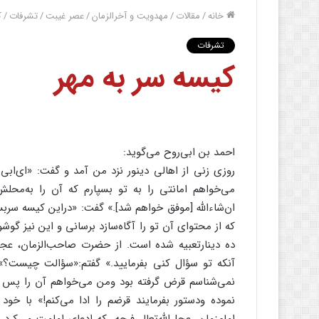
خانه
/
مقالات
/
مهدویت و آخرالزمان
/
عصر غیبت
/
تشرفات
/
ک
تشرفات
کیسه سر به مهر
احمد بن ابى‌‌روح مى‌‌گوید:
روزى زنى از اهالى دینور نزد من آمد و گفت: «اى‌‌ابى
مى‌‌خواهم امانتى را به تو بسپارم که آن را به‌‌محلش
ان‌‌شاءالله [موفق خواهم شد].» گفت: «دراین کیسه سربسته
که از محتواى آن تو را آگاه‌‌سازد برسانى و این نیز گوشو
ده دینارتعبیه شده است. از حضرت صاحب‌‌الزمان، عجل‌‌ال
آنکه تو سؤال کنى بفرمایید.» گفتم:«سؤالت چیست؟» 
نمى‌‌شناسم قرض گرفته بود ومن مى‌‌خواهم آن را پس بد
نموده ودستور بفرمایند قرضم را ادا مى‌‌کنم!» با خو