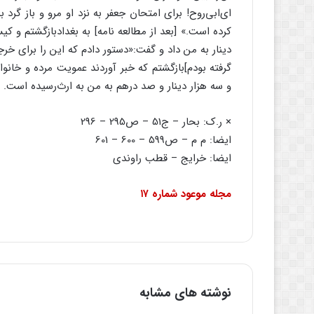
اى‌‌ابى‌‌روح! براى امتحان جعفر به نزد او مرو و باز گرد
کرده است.» [بعد از مطالعه نامه] به بغدادبازگشتم و کی
دینار به من داد و گفت:«دستور دادم که این را براى خرج
گرفته بودم]بازگشتم که خبر آوردند عمویت مرده و خانواده
و سه هزار دینار و صد درهم به من به ارث‌‌رسیده است.
× ر.ک: بحار – ج‌‌51 – ص‌‌295 – 296
ایضا: م م – ص‌‌599 – 600 – 601
ایضا: خرایج – قطب راوندى
مجله موعود شماره ۱۷
نوشته های مشابه