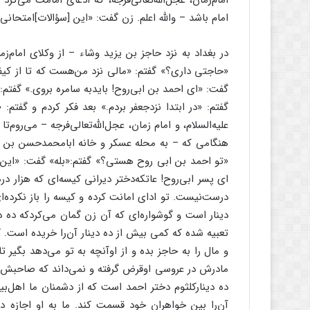
امام‌‌زمان، عجل‌‌الله‌‌تعالى‌‌فرجه، که ادعاى امامت مى
امام باشد – والله اعلم. زن گفت: «این [سؤالات]امتحانى
در بغداد به نزد حاجز بن یزید وشاء – از وکلاى امام‌‌زما
«حاجتى دارى؟» گفتم: «مالى نزد من‌‌هست که تا از کیفی
گفت: «اى احمد بن ابى‌‌روح! بایدبه سامره بروى.» گفتم: «لا
گفتم: «در ابتدا نزدجعفر بردم.» بعد فکر کردم و گفتم: 
علیه‌‌السلام، و امام زمان، عجل‌‌الله‌‌تعالى‌‌فرجه – مى‌‌ر
هنگامى که – به محله عسکر و خانه ابامحمدحسن بن على
«تو احمد بن ابى روح هستى؟» گفتم:«بله‌‌» گفت: «این نامه 
اى پسر ابى‌‌روح! عاتکه‌‌دختر دیرانى کیسه‌‌اى که هزار در
درست‌‌نیست. تو اداى امانت کرده و کیسه را باز نکرده‌‌ا
دینار است و گوشواره‌‌اى که آن زن گمان مى‌‌کردکه ده دی
تعبیه شده که کمى بیش از ده دینار آن‌‌را خریده است. گوش
و مال را به حاجز بده و از اوآنچه به تو مى‌‌دهد بگیر 
مادرش در عروسى اوقرض گرفته و نمى‌‌داند که صاحب
ده دینارکلثوم دختر احمد است که از دشمنان ما اهل‌‌
آن‌‌را بین خواهران خود قسمت کند. ما به او اجازه د