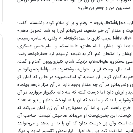
‌‌کرد -بگویم؟» گو یا ظن آن زن آن بود که ممکن است جعفر بن‌‌على
 است‌‌بین من و جعفر بن على.»
ن، عجل‌‌الله‌‌تعالى‌‌فرجه – رفتم و بر او سلام کرده ونشستم. گفت:
ت و مقدار آن خبر ندهید، نمى‌‌توانم آن‌‌را به شما تحویل دهم.»
اله‌‌الاالله! عجب کارى به عهده‌‌گرفته‌‌ام! » وقتى به سامره رسیدم،
«ابتدا نزد ایشان -امام هادى، علیه‌‌السلام، و امام حسن عسکرى،
وم‌‌تا ایشان را امتحان کنم. اگر به نتیجه نرسیدم نزد جعفرخواهم رفت.
 عسکرى، علیه‌‌السلام، نزدیک شدم، کنیزى‌‌بیرون آمدم و گفت:
مال توست آن را بخوان‌‌» نوشته‌‌بود: «بسم‌‌الله‌‌الرحمن‌‌الرحیم.
هم به گمان تو در آن‌‌است‌‌به تو امانت‌‌سپرده در حالى که گمان تو
ى ونمى‌‌دانى در آن چه مقدار وجود دارد. در آن هزار درهم وپنجاه
نار ارزش دارد اما درست گفته که سه دانه نگین‌‌از مروارید در آن
واره را به کنیز ما بده که آن را به اوبخشیده‌‌ایم و برو به بغداد
تا خرج راهت کنى. و اما آن ده‌‌دینارى که آن زن گمان مى‌‌کند که
ش کیست. این چنین‌‌نیست او مى‌‌داند صاحبش کیست. صاحب آن
بیت است وآن زن دوست ندارد که آن را به او بدهد و مى‌‌خواهد
ادیم. اماوقت کند بین خواهران نیازمندش تقسیم نماید و دیگر