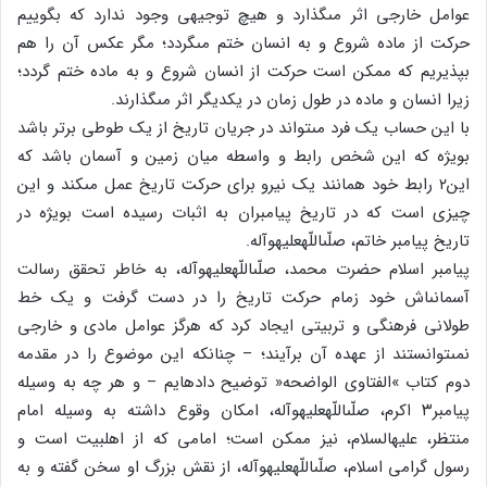
عوامل خارجى اثر مى‏گذارد و هیچ توجیهى وجود ندارد که بگوییم
حرکت از ماده شروع و به انسان ختم مى‏گردد؛ مگر عکس آن را هم
بپذیریم که ممکن است حرکت از انسان شروع و به ماده ختم گردد؛
زیرا انسان و ماده در طول زمان در یکدیگر اثر مى‏گذارند.
با این حساب یک فرد مى‏تواند در جریان تاریخ از یک طوطى برتر باشد
بویژه که این شخص رابط و واسطه میان زمین و آسمان باشد که
این۲ رابط خود همانند یک نیرو براى حرکت تاریخ عمل مى‏کند و این
چیزى است که در تاریخ پیامبران به اثبات رسیده است بویژه در
تاریخ پیامبر خاتم، صلّى‏اللّه‏علیه‏وآله.
پیامبر اسلام حضرت محمد، صلّى‏اللّه‏علیه‏وآله، به خاطر تحقق رسالت
آسمانى‏اش خود زمام حرکت تاریخ را در دست گرفت و یک خط
طولانى فرهنگى و تربیتى ایجاد کرد که هرگز عوامل مادى و خارجى
نمى‏توانستند از عهده آن برآیند؛ – چنانکه این موضوع را در مقدمه
دوم کتاب »الفتاوى الواضحه« توضیح داده‏ایم – و هر چه به وسیله
پیامبر۳ اکرم، صلّى‏اللّه‏علیه‏وآله، امکان وقوع داشته به وسیله امام
منتظر، علیه‏السلام، نیز ممکن است؛ امامى که از اهل‏بیت است و
رسول گرامى اسلام، صلّى‏اللّه‏علیه‏وآله، از نقش بزرگ او سخن گفته و به