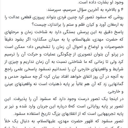
وجود او بشارت داده است.
۴ و بالاخره به آخرین سؤال مى‏رسیم، مى‏پرسند:
روشى که مى‏شود تصور کرد چنین فردى بتواند پیروزى قطعى عدالت را
به ارمغان آورد و کیان ظلم و ستم را براندازد، چیست؟
پاسخ دقیق به این پرسش بستگى دارد به شناخت زمان و مرحله‏اى
که حضرت مهدى، علیه‏السلام، پا به میدان مى‏گذارد؛ اگر بشود دقیقاً
خصوصیات و اوضاع و احوال آن زمان را تشخیص داد؛ ممکن است
در پرتو آن بتوان تصویرى از چگونگى عملیات و حرکت آن را ترسیم
کرد ولى تا زمانى که ما شناختى نسبت به آن زمان نداریم و چیزى از
شرایط و واقعیتهاى خارجى آن را نمى‏دانیم نمى‏شود پاسخى علمى راجع
به آنچه در آن روز اتفاق خواهد افتاد بیان کرد؛ گر چه مى‏شود حدس و
گمان‏هایى زد که آن هم غالباً بر پایه ذهنیات است نه واقعیتهاى عینى
و خارجى.
در اینجا یک تصور درست وجود دارد که مى‏شود آن را پذیرفت. این
تصور بر پایه روایاتى است که۵ درباره این جریان وارد شده و نیز بر
پایه تجربه‏هایى است که از انقلابهاى بزرگ تاریخ استفاده مى‏شود.
تصور مى‏شود که ظهور حضرت مهدى، علیه‏السلام، به دنبال یک خلأ