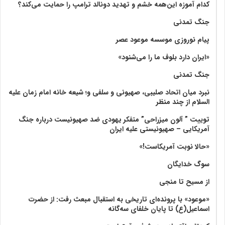
کدام آموزه این‌همه خشم و تهدید دونالد ترامپ را حمایت می‌کند؟
جنگ تمدنی
پیام نوروزی موسسه موعود عصر
«ایران دارد بلوف ما را می‌شنود»
جنگ تمدنی
نبرد میان اتحاد صلیبی، صهیونی و سلفی و؛ شیعه خانه امام زمان علیه
السلام از چند منظر
توییت ” آلون میزراحی” متفکر یهودی ضد صهیونیست درباره جنگ
آمریکایی – صهیونیستی علیه ایران
«حالا نوبت آمریکاست!»
سوگ خدایگان
از مسیح تا منجی
«موعود» با پرونده‌ای تاریخی به استقبال مبعث رفت: از حضرت
اسماعیل(ع) تا پایان خلفای سه‌گانه