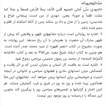
صلّى‏اللّه‏علیه‏وآله:
»المهدى منّى أجلى الجبهه أقنى الأنف یملأ الأرض قسطاً و عدلاً کما
ملئت ظلماً و جوراً« یعنى: مهدى از من است، پیشانى فراخ و
بلندبینى؛ زمین را از عدل و داد پر مى‏کند پس از آنکه انباشته از ظلم و
ستم شده باشد.
۶. اشاره به روایاتى است درباره نشانه‏هاى ظهور و وقایعى که پیش از
ظهور مبارک آن حضرت یا همزمان با آن رخ مى‏دهد. این روایات به
صورت مشروح در کتاب »عصر ظهور« از سید محمد صدر آمده است.
هم چنین به کتاب ارشاد شیخ مفید، ص۳۵۶ به بعد و کتاب »الاشاعه
لأشراط الساعه« از محمد بن رسول حسینى برزنجى رجوع شود.
۷. اشاره است به عاقبت کار انسان و بحران تمدن که بر اثر رقابت و
کشمکش میان تمدنهاى مادى و قطبهاى سیاسى و ناتوانى در ایجاد
امنیت و خوشبختى براى انسانها پیش خواهد آمد. نشانه‏هاى این خلأ
هم‏اکنون پیدا شده و روز به روز در شرق و غرب گسترش مى‏یابد. هر
کس اخبار و گزارشها و تفسیرهاى سیاسى روز را پیگیرى کند بخوبى
این مسأله را درمى‏یابد؛ و روز موعود دور نیست.