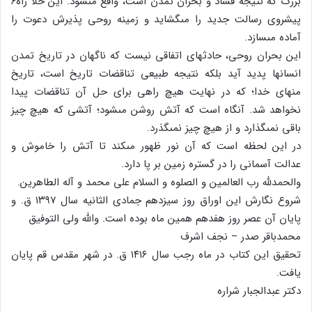
بزرگ که نتیجه فساد و بحران تمدن است، واقع مى‏شود. این خلأ راه۶
پیشروى رسالت جدید را مى‏گشاید و زمینه روحى پذیرش دعوت را
آماده مى‏سازد.
این بحران روحى، حادثه‏اى اتفاقى نیست که ناگهان در تاریخ تمدن
انسانها پدید آید بلکه نتیجه طبیعى تناقضات تاریخ است، تاریخ
منهاى خدا؛ که در نهایت هیچ راهى براى حل آن تناقضات پیدا
نخواهد شد. آنگاه است که آتش روشن مى‏شود؛ آتشى که هیچ چیز
باقى نمى‏گذارد و از هیچ چیز نمى‏گذرد.
در این لحظه است که آن نور ظهور مى‏کند تا آتش را خاموش و
عدالت آسمانى را در گستره زمین بر پا دارد.
والحمدلله رب العالمین و الصلوه و السلام على محمد و آله الطاهرین.
شروع نگارش این اوراق روز سیزدهم جمادى الثانیه سال ۱۳۹۷ ق. و
پایان آن عصر روز هفدهم همین ماه بوده است. والله ولى التوفیق
محمدباقر صدر – نجف اشرف
تحقیق این کتاب در ماه رجب سال ۱۴۱۶ ق. در شهر مقدس قم پایان
یافت.
دکتر عبدالجبار شراره