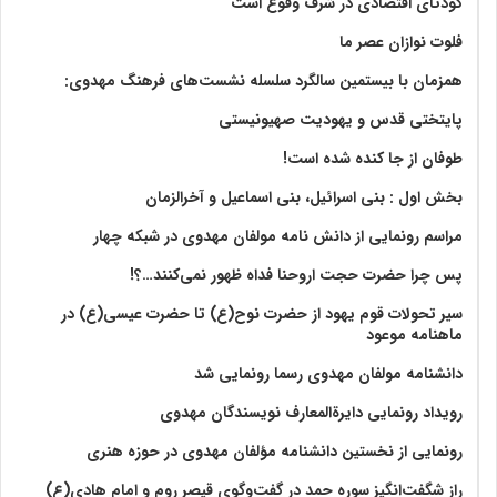
کودتای اقتصادی در شرف وقوع است
فلوت نوازان عصر ما
همزمان با بیستمین سالگرد سلسله نشست‌های فرهنگ مهدوی:‌
پایتختی قدس و یهودیت صهیونیستی
طوفان از جا کنده شده است!
بخش اول : بنی اسرائیل، بنی اسماعیل و آخرالزمان
مراسم رونمایی از دانش نامه مولفان مهدوی در شبکه چهار
پس چرا حضرت حجت اروحنا فداه ظهور نمی‌کنند…؟!
سیر تحولات قوم یهود از حضرت نوح(ع) تا حضرت عیسی(ع) در
ماهنامه موعود
دانشنامه مولفان مهدوی رسما رونمایی شد
رویداد رونمایی دایرةالمعارف نویسندگان مهدوی
رونمایی از نخستین دانشنامه مؤلفان مهدوی در حوزه هنری
راز شگفت‌انگیز سوره حمد در گفت‌وگوی قیصر روم و امام هادی(ع)