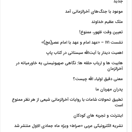
جدید
موعود با جنگ‌های آخرالزمانی آمد
ملک عظیم خداوند
تعیین وقت ظهور، ممنوع!
نشست ۱۷۱ – «عهد امام و عهد با امام عصر(عج)»
اهمیت دیدار با آیت‌الله سیستانی در کتاب پاپ
هابیت ها و ارباب حلقه ها: نگاهی صهیونیستی به خاورمیانه در
آخرالزمان
معنی دقیق اولیاء الله چیست؟
پدران مهربان ما
تطبیق تحولات شامات با روایات آخرالزمانی شیعی از هر نظر ممنوع
است
اینترنت و تجربه های کودکان
نشریه الکترونیکی عربی «صراط» ویژه ماه جمادی الاول منتشر شد