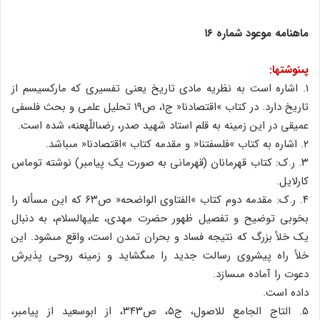
ماهنامه موعود شماره ۱۶
پى‏نوشتها:
۱. اشاره است به نظریه مادى تاریخ یعنى تفسیرى که مارکسیسم از
تاریخ دارد. در کتاب »اقتصادنا« ج۱، ص۱۹ تحلیل علمى و بحث فلسفى
عمیقى در این زمینه به قلم استاد شهید صدر، رضى‏اللّه‏عنه، شده است.
۲. اشاره به کتاب »فلسفتنا« و مقدمه کتاب »اقتصادنا« مى‏باشد.
۳. ر.ک: کتاب قهرمانان (قهرمانى به صورت یک پیامبر) نوشته توماس
کارلایل.
۴. ر.ک: مقدمه دوم کتاب »الفتاوى الواضحه« ص۶۳ که این مسأله را
بخوبى توضیح و تفصیل ظهور حضرت مهدى، علیه‏السلام، به دنبال
یک خلأ بزرگ که نتیجه فساد و بحران تمدن است، واقع مى‏شود. این
خلأ راه پیشروى رسالت جدید را مى‏گشاید و زمینه روحى پذیرش
دعوت را آماده مى‏سازد.
داده است.
۵. التاج الجامع للاصول، ج۵، ص۳۴۳، از ابوسعید از پیامبر،