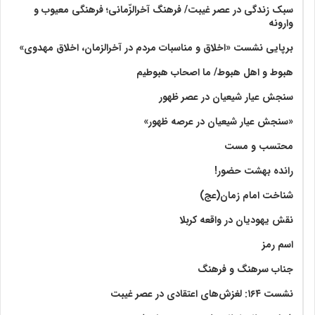
سبک زندگی در عصر غیبت/ فرهنگ آخرالزّمانی؛ فرهنگی معیوب و
وارونه
برپایی نشست «اخلاق و مناسبات مردم در آخرالزمان، اخلاق مهدوی»
هبوط و اهل هبوط/ ما اصحاب هبوطیم
سنجش عیار شیعیان در عصر ظهور
«سنجش عیار شیعیان در عرصه ظهور»
محتسب و مست
رانده بهشت‌ حضور!
شناخت امام زمان(عج)
نقش یهودیان در واقعه کربلا
اسم رمز
جناب سرهنگ و فرهنگ
نشست ۱۶۴: لغزش‌های اعتقادی در عصر غیبت