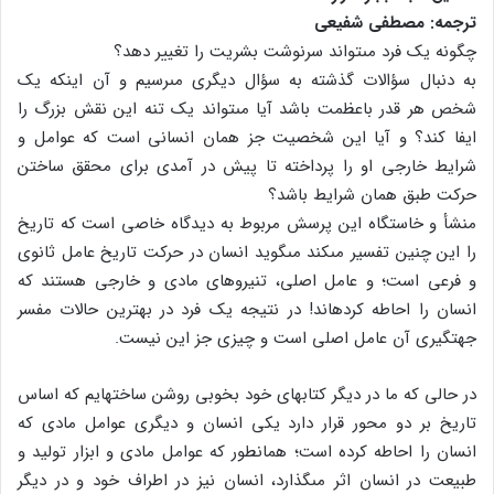
ترجمه: مصطفى شفیعى
چگونه یک فرد مى‏تواند سرنوشت بشریت را تغییر دهد؟
به دنبال سؤالات گذشته به سؤال دیگرى مى‏رسیم و آن اینکه یک
شخص هر قدر باعظمت باشد آیا مى‏تواند یک تنه این نقش بزرگ را
ایفا کند؟ و آیا این شخصیت جز همان انسانى است که عوامل و
شرایط خارجى او را پرداخته تا پیش در آمدى براى محقق ساختن
حرکت طبق همان شرایط باشد؟
منشأ و خاستگاه این پرسش مربوط به دیدگاه خاصى است که تاریخ
را این چنین تفسیر مى‏کند مى‏گوید انسان در حرکت تاریخ عامل ثانوى
و فرعى است؛ و عامل اصلى، تنیروهاى مادى و خارجى هستند که
انسان را احاطه کرده‏اند! در نتیجه یک فرد در بهترین حالات مفسر
جهت‏گیرى آن عامل اصلى است و چیزى جز این نیست.
در حالى که ما در دیگر کتابهاى خود بخوبى روشن ساخته‏ایم که اساس
تاریخ بر دو محور قرار دارد یکى انسان و دیگرى عوامل مادى که
انسان را احاطه کرده است؛ همانطور که عوامل مادى و ابزار تولید و
طبیعت در انسان اثر مى‏گذارد، انسان نیز در اطراف خود و در دیگر