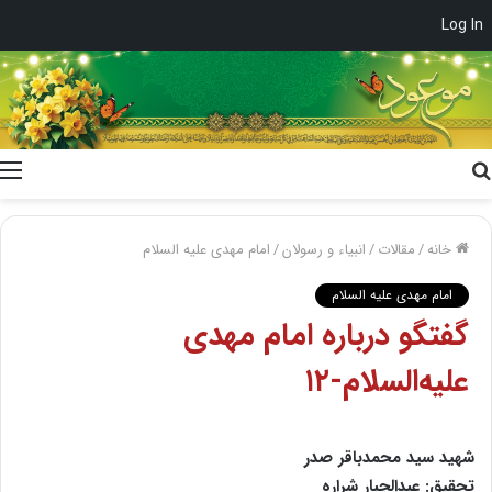
Log In
جستجو
برای
خانه
/
مقالات
/
انبیاء و رسولان
/
امام مهدی علیه السلام
امام مهدی علیه السلام
گفتگو درباره امام مهدى
علیه‌السلام-۱۲
شهید سید محمدباقر صدر
تحقیق: عبدالجبار شراره