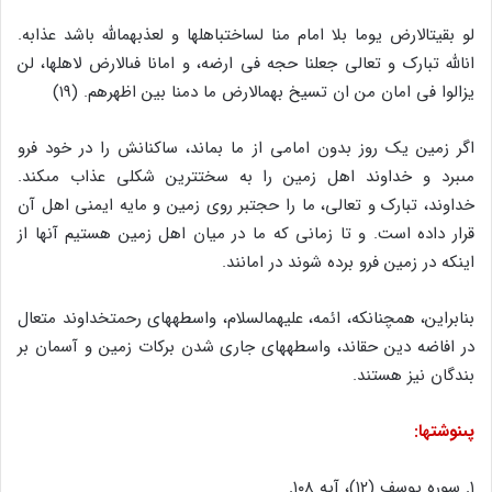
لو بقیت‏الارض یوما بلا امام منا لساخت‏باهلها و لعذبهم‏الله باشد عذابه.
ان‏الله تبارک و تعالى جعلنا حجه فى ارضه، و امانا فى‏الارض لاهلها، لن
یزالوا فى امان من ان تسیخ بهم‏الارض ما دمنا بین اظهرهم. (۱۹)
اگر زمین یک روز بدون امامى از ما بماند، ساکنانش را در خود فرو
مى‏برد و خداوند اهل زمین را به سخت‏ترین شکلى عذاب مى‏کند.
خداوند، تبارک و تعالى، ما را حجت‏بر روى زمین و مایه ایمنى اهل آن
قرار داده است. و تا زمانى که ما در میان اهل زمین هستیم آنها از
اینکه در زمین فرو برده شوند در امانند.
بنابراین، همچنانکه، ائمه، علیهم‏السلام، واسطه‏هاى رحمت‏خداوند متعال
در افاضه دین حق‏اند، واسطه‏هاى جارى شدن برکات زمین و آسمان بر
بندگان نیز هستند.
پى‏نوشتها:
۱. سوره یوسف (۱۲)، آیه ۱۰۸.