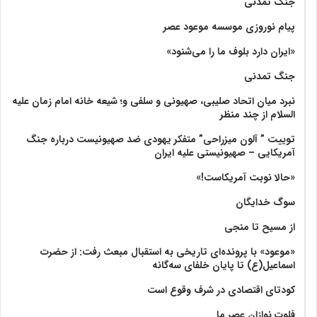
جنگ تمدنی
پیام نوروزی موسسه موعود عصر
«ایران دارد بلوف ما را می‌شنود»
جنگ تمدنی
نبرد میان اتحاد صلیبی، صهیونی و سلفی و؛ شیعه خانه امام زمان علیه
السلام از چند منظر
توییت ” آلون میزراحی” متفکر یهودی ضد صهیونیست درباره جنگ
آمریکایی – صهیونیستی علیه ایران
«حالا نوبت آمریکاست!»
سوگ خدایگان
از مسیح تا منجی
«موعود» با پرونده‌ای تاریخی به استقبال مبعث رفت: از حضرت
اسماعیل(ع) تا پایان خلفای سه‌گانه
کودتای اقتصادی در شرف وقوع است
فلوت نوازان عصر ما