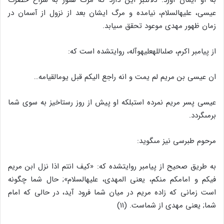
عیسى، علیه‏السلام، نیامده و مرگ ایشان بعد از نزول از آسمان در
زمان ظهور مهدى موعود تحقق مى‏یابد.
از پیامبر اکرم، صلى‏الله‏علیه‏وآله، روایت‏شده است که:
ان عیسى بن مریم لم یمت و انه راجع الیکم قبل یوم‏القیامه…
عیسى پسر مریم نمرده است‏بلکه او پیش از روز رستاخیز به سوى شما
برمى‏گردد.
مرحوم طبرسى نیز مى‏گوید:
به طریق صحیح از پیامبر روایت‏شده که: «کیف انتم اذا نزل ابن مریم
فیکم و امامکم منکم، یعنى المهدى، علیه‏السلام‏»; حال شما چگونه
است زمانى که زاده مریم در میان شما فرود آید، در حالى که امام
شما; یعنى مهدى از شماست. (۱۱)