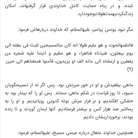
شده، و در پناه حمایت کامل خداوندى قرار گرفته‏اند، امکان
زندگى‏کردن‏به‏مدت‏طولانى‏وجوددارد.
مگر نبود یونس پیامبر، علیه‏السلام، که خداوند درباره‏اش فرمود:
فالتقمه‏الحوت و هو ملیم فلولا انه کان من‏المسبحین للبث فى بطنه الى
یوم یبعثون، فنبذناه فى‏العراء و هو سقیم و انبتنا علیه شجره من
یقطین و ارسلناه الى مائه الف او یزیدون، فآمنوا فمتعناهم الى حین.
(۹)
ماهى ببلعیدش و او در خور سرزنش بود. پس اگر نه از تسبیح‏گویان
مى‏بود، تا روز قیامت در شکم ماهى مى‏ماند. پس او را که بیمار بود به
خشکى افکندیم، و بر فراز سرش بوته کدویى رویانیدیم. و او را به
رسالت‏بر صد هزار کس و بیشتر فرستادیم. آنها ایمان آوردند و تا زنده
بودند، برخورداریشان دادیم.
همچنین خداوند متعال درباره عیسى مسیح، علیه‏السلام، فرمود: