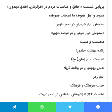
برپایی نشست «اخلاق و مناسبات مردم در آخرالزمان، اخلاق مهدوی»
هبوط و اهل هبوط/ ما اصحاب هبوطیم
سنجش عیار شیعیان در عصر ظهور
«سنجش عیار شیعیان در عرصه ظهور»
محتسب و مست
رانده بهشت‌ حضور!
شناخت امام زمان(عج)
نقش یهودیان در واقعه کربلا
اسم رمز
جناب سرهنگ و فرهنگ
نشست ۱۶۴: لغزش‌های اعتقادی در عصر غیبت
شماره ۲۸۰ و ۲۸۱ مجله موعود منتشر شد
لزوم درج سالروز آغاز غیبت کبری امام زمان (س) در تقویم رسمی
فیس بوک
توییتر
واتس آپ
تلگرام