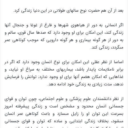
بعد از آن هم حضرت نوح سالهاى طولانى در این دنیا زندگى کرد.
اگر انسانى به دور از هیاهوى شهرها و فارغ از غوغا و جنجال آنها
زندگى کند، این امکان براى او وجود دارد که صدها سال قوى، سالم و
به دور از هر گونه بیمارى و هر گونه دارویى که موجب کوتاهى عمر
مى‏گردد، زندگى کند.
اساسا از نظر عقلى این امکان براى نوع انسان وجود دارد که اگر در
برابر ناملایمات پایدار باشد، بیماریهاى مختلف به سراغ او نیاید، و
غذاهایى که امکان هضم آنها براى او وجود ندارد; توانش را فرسایش
ندهد، مدت زیادى به زندگى خود ادامه دهد.
از نظر دانشمندان علوم پزشکى و علوم اجتماعى، چون توان و قواى
جسمانى انسان محدود و مشخص است و زندگى پیشرفته امروز
بسرعت این توان او را زایل مى‏سازد و باعث کوتاهى عمر انسان
مى‏شود، بخلاف زندگى ابتدایى و ساده که توان و قواى جسمانى