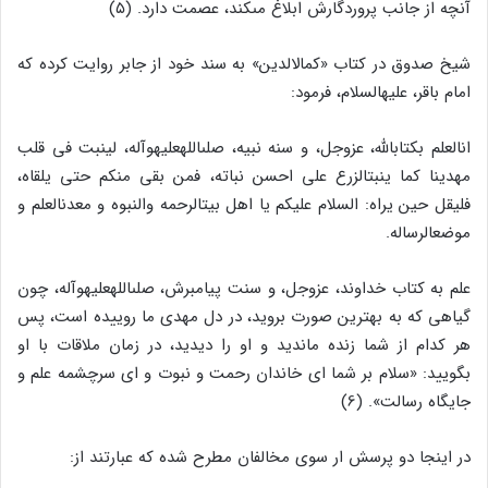
آنچه از جانب پروردگارش ابلاغ مى‏کند، عصمت دارد. (۵)
شیخ صدوق در کتاب «کمال‏الدین‏» به سند خود از جابر روایت کرده که
امام باقر، علیه‏السلام، فرمود:
ان‏العلم بکتاب‏الله، عزوجل، و سنه نبیه، صلى‏الله‏علیه‏وآله، لینبت فى قلب
مهدینا کما ینبت‏الزرع على احسن نباته، فمن بقى منکم حتى یلقاه،
فلیقل حین یراه: السلام علیکم یا اهل بیت‏الرحمه والنبوه و معدن‏العلم و
موضع‏الرساله.
علم به کتاب خداوند، عزوجل، و سنت پیامبرش، صلى‏الله‏علیه‏وآله، چون
گیاهى که به بهترین صورت بروید، در دل مهدى ما روییده است، پس
هر کدام از شما زنده ماندید و او را دیدید، در زمان ملاقات با او
بگویید: «سلام بر شما اى خاندان رحمت و نبوت و اى سرچشمه علم و
جایگاه رسالت‏». (6)
در اینجا دو پرسش ار سوى مخالفان مطرح شده که عبارتند از: