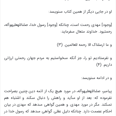
او در جایى دیگر از همین کتاب مى‏نویسد:
[وجود] مهدى رحمت است، چنانکه [وجود] رسول خدا، صلى‏الله‏علیه‏وآله،
رحمت‏بود. خداوند متعال مى‏فرماید:
و ما ارسلناک الا رحمه للعالمین. (۳)
و نفرستادیم تو را، جز آنکه مى‏خواستیم به مردم جهان رحمتى ارزانى
داریم. (۴)
و در ادامه مى‏نویسد:
پیامبر، صلى‏الله‏علیه‏وآله، در مورد هیچ یک از ائمه دین چنین بصراحت
نفرموده که: بعد از او مى‏آید و راهش را دنبال مى‏کند و اشتباه هم
نمى‏کند. مگر در مورد مهدى. و همین گواهى مى‏دهد که مهدى در بیان
احکام عصمت دارد. چنانکه دلیل عقلى گواهى مى‏دهد که رسول خدا در