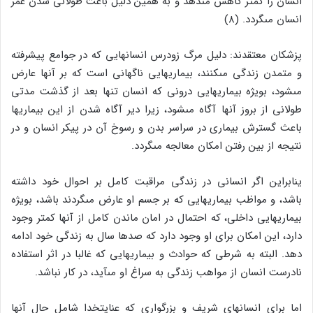
انسان را کمتر کاهش مى‏دهد و به همین دلیل باعث طولانى شدن عمر
انسان مى‏گردد. (۸)
پزشکان معتقدند: دلیل مرگ زودرس انسانهایى که در جوامع پیشرفته
و متمدن زندگى مى‏کنند، بیماریهایى ناگهانى است که بر آنها عارض
مى‏شود، بویژه بیماریهایى درونى که انسان تنها بعد از گذشت مدتى
طولانى از بروز آنها آگاه مى‏شود، زیرا دیر آگاه شدن از این بیماریها
باعث گسترش بیمارى در سراسر بدن و رسوخ آن در پیکر انسان و در
نتیجه از بین رفتن امکان معالجه مى‏گردد.
ینابراین اگر انسانى در زندگى مراقبت کامل بر احوال خود داشته
باشد، و مواظب بیماریهایى که بر جسم او عارض مى‏گردند باشد، بویژه
بیماریهایى داخلى، که احتمال در امان ماندن کامل از آنها کمتر وجود
دارد، این امکان براى او وجود دارد که صدها سال به زندگى خود ادامه
دهد. البته به شرطى که حوادث و بیماریهایى که غالبا در اثر استفاده
نادرست انسان از مواهب زندگى به سراغ او مى‏آید، در کار نباشد.
اما براى انسانهاى شریف و بزرگوارى که عنایت‏خدا شامل حال آنها