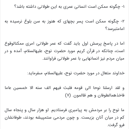
۱- چگونه ممکن است انسانى عمرى به این طولانى داشته باشد؟
۲- چگونه ممکن است پسر بچه‏اى که هنوز به سن بلوغ نرسیده به
امامت‏برسد؟
اما در پاسخ پرسش اول باید گفت که عمر طولانى امرى ممکن‏الوقوع
است، چنانکه در قرآن کریم مورد حضرت نوح، علیه‏السلام، آمده و در
میان مردم نیز انسانهایى با عمر طولانى فراوانند.
خداوند متعال در مورد حضرت نوح، علیه‏السلام، مى‏فرماید:
و لقد ارسلنا نوحا الى قومه فلبث فیهم الف سنه الا خمسین عاما
فاخذهم‏الطوفان و هم ظالمون. (۷)
ما نوح را بر مردمش به پیامبرى فرستادیم. او هزار سال و پنجاه سال
کم در میان آنان بزیست. و چون مردمى ستم‏پیشه بودند، طوفانشان
فرو گرفت.