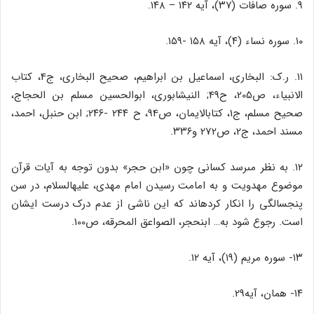
۹. سوره صافات (۳۷)، آیه ۱۴۲ – ۱۴۸.
۱۰. سوره نساء (۴)، آیه ۱۵۸ -۱۵۹.
۱۱. ر.ک: البخارى، اسماعیل بن ابراهیم، صحیح البخارى، ج‏4، کتاب
الانبیاء، ص‏205، ح‏49; النیشابورى، ابوالحسین مسلم بن الحجاج،
صحیح مسلم، ج‏1، کتاب‏الایمان، ص‏94، ح ۲۴۴ -۲۴۶; ابن حنبل، احمد،
مسند احمد، ج‏2، ص‏272 و۳۳۶.
۱۲. به نظر مى‏رسد کسانى چون «ابن حجر» بدون توجه به آیات قرآن
موضوع مهدویت و به امامت رسیدن امام مهدى، علیه‏السلام، در سن
پنج‏سالگى را انکار کرده‏اند که این ناشى از عدم درک درست ایشان
است. رجوع شود به… ابن‏حجر، الصواعق المحرقه، ص‏100.
۱۳- سوره مریم (۱۹)، آیه ۱۲.
۱۴- همان، آیه‏29.