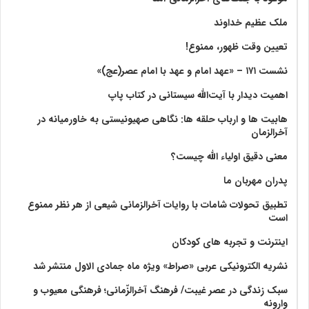
ملک عظیم خداوند
تعیین وقت ظهور، ممنوع!
نشست ۱۷۱ – «عهد امام و عهد با امام عصر(عج)»
اهمیت دیدار با آیت‌الله سیستانی در کتاب پاپ
هابیت ها و ارباب حلقه ها: نگاهی صهیونیستی به خاورمیانه در
آخرالزمان
معنی دقیق اولیاء الله چیست؟
پدران مهربان ما
تطبیق تحولات شامات با روایات آخرالزمانی شیعی از هر نظر ممنوع
است
اینترنت و تجربه های کودکان
نشریه الکترونیکی عربی «صراط» ویژه ماه جمادی الاول منتشر شد
سبک زندگی در عصر غیبت/ فرهنگ آخرالزّمانی؛ فرهنگی معیوب و
وارونه