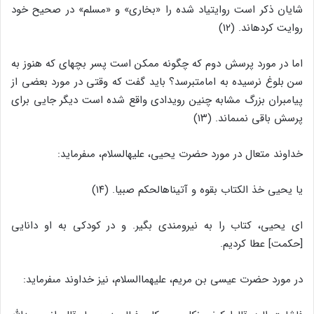
شایان ذکر است روایت‏یاد شده را «بخارى‏» و «مسلم‏» در صحیح خود
روایت کرده‏اند. (۱۲)
اما در مورد پرسش دوم که چگونه ممکن است پسر بچه‏اى که هنوز به
سن بلوغ نرسیده به امامت‏برسد؟ باید گفت که وقتى در مورد بعضى از
پیامبران بزرگ مشابه چنین رویدادى واقع شده است دیگر جایى براى
پرسش باقى نمى‏ماند. (۱۳)
خداوند متعال در مورد حضرت یحیى، علیه‏السلام، مى‏فرماید:
یا یحیى خذ الکتاب بقوه و آتیناه‏الحکم صبیا. (۱۴)
اى یحیى، کتاب را به نیرومندى بگیر. و در کودکى به او دانایى
[حکمت] عطا کردیم.
در مورد حضرت عیسى بن مریم، علیهماالسلام، نیز خداوند مى‏فرماید: