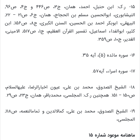
۱۵- ر.ک: ابن حنبل، احمد، همان، ج‏3، ص‏446 و ج‏4، ص‏96;
النیشابورى، ابوالحسین مسلم بن الحجاج، همان، ج‏6، ص‏21 – 22;
البیهقى، ابوبکر احمد بن الحسین، السنن الکبرى، ج‏8، ص‏156; ابن
کثیر، ابوالفداء اسماعیل، تفسیر القرآن العظیم، ج‏1، ص‏517; الامینى،
الغدیر، ج‏10، ص‏359.
۱۶- سوره مائده (۵)، آیه ۳۵.
۱۷- سوره اسراء، آیه‏57.
۱۸- الشیخ الصدوق، محمد بن على، عیون اخبارالرضا، علیه‏السلام،
ص‏150 – 151. همچنین ر.ک: المجلسى، محمدباقر، همان، ج‏23، ص‏29.
۱۹- الشیخ الصدوق، محمد بن على، کمال‏الدین و تمام‏النعمه، ص‏118;
المجلسى،
ماهنامه موعود شماره ۱۵