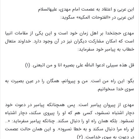
ابن عربى و اعتقاد به عصمت امام مهدى، علیه‏السلام
ابن عربى در «الفتوحات المکیه‏» مى‏گوید:
مهدى حجت‏خدا بر اهل زمان خود است و این یکى از مقامات انبیا
است که امکان مشارکت دیگران نیز در آن وجود دارد. خداوند متعال
خطاب به پیامبر خود مى‏فرماید:
قل هذه سبیلى ادعوا الى‏الله على بصیره انا و من اتبعنى. (۱)
بگو: این راه من است. من و پیروانم، همگان را در عین بصیرت به
سوى خدا مى‏خوانیم.
مهدى از پیروان پیامبر است. پس همچنانکه پیامبر در دعوت خود
دچار اشتباه نمى‏شود، کسى هم که او را پیروى مى‏کند، دچار اشتباه
نمى‏شود. بلکه همان راه او را دنبال مى‏کند. چنانکه پیامبر مى‏فرماید: «…
او راه مرا دنبال مى‏کند و به خطا نمى‏رود». و این همان حالت عصمت
در دعوت به سوى خداست. (۲)