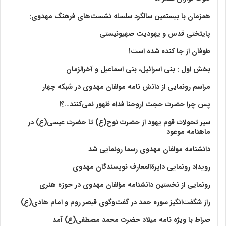
همزمان با بیستمین سالگرد سلسله نشست‌های فرهنگ مهدوی:‌
پایتختی قدس و یهودیت صهیونیستی
طوفان از جا کنده شده است!
بخش اول : بنی اسرائیل، بنی اسماعیل و آخرالزمان
مراسم رونمایی از دانش نامه مولفان مهدوی در شبکه چهار
پس چرا حضرت حجت اروحنا فداه ظهور نمی‌کنند…؟!
سیر تحولات قوم یهود از حضرت نوح(ع) تا حضرت عیسی(ع) در
ماهنامه موعود
دانشنامه مولفان مهدوی رسما رونمایی شد
رویداد رونمایی دایرةالمعارف نویسندگان مهدوی
رونمایی از نخستین دانشنامه مؤلفان مهدوی در حوزه هنری
راز شگفت‌انگیز سوره حمد در گفت‌وگوی قیصر روم و امام هادی(ع)
صراط با ویژه نامه میلاد حضرت محمد مصطفی(ع) آمد