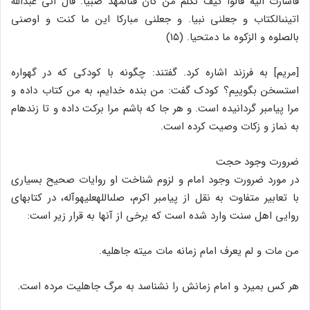
فاشارت الیه قالوا کیف نکلم من کان فى‏المهد صبیا. قال انى عبدالله
اتینى‏الکتاب و جعلنى نبیا. و جعلنى مبارکا این ما کنت و اوصنى
بالصلوه و الزکوه ما دمت‏حیا. (۱۵)
[مریم] به فرزند اشاره کرد. گفتند: چگونه با کودکى که در گهواره
است‏سخن بگوییم؟ کودک گفت: من بنده خدایم، به من کتاب داده و
مرا پیامبر گردانیده است. و هر جا که باشم مرا برکت داده و تا زنده‏ام
به نماز و زکات وصیت کرده است.
ضرورت وجود حجت
در مورد ضرورت وجود امام و لزوم شناخت او روایات صحیح بسیارى
با تعابیر متفاوت به نقل از پیامبر اکرم، صلى‏الله‏علیه‏وآله، در کتابهاى
روایى اهل سنت وارد شده است که برخى از آنها به قرار زیر است:
من مات و لم یعرف امام زمانه مات میته جاهلیه.
هر کس بمیرد و امام زمانش را نشناسد به مرگ جاهلیت مرده است.