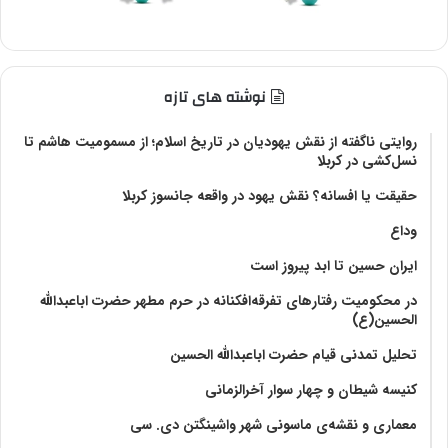
نوشته های تازه
روایتی ناگفته از نقش یهودیان در تاریخ اسلام؛ از مسمومیت هاشم تا
نسل‌کشی در کربلا
حقیقت یا افسانه؟‌ نقش یهود در واقعه جانسوز کربلا
وداع
ایران حسین تا ابد پیروز است
در محکومیت رفتارهای تفرقه‌افکنانه در حرم مطهر حضرت اباعبدالله
الحسین(ع)
تحلیل تمدنی قیام حضرت اباعبدالله الحسین
کنیسه شیطان و چهار سوار آخرالزمانی
معماری و نقشه‌ی ماسونی شهر واشينگتن دی. سی