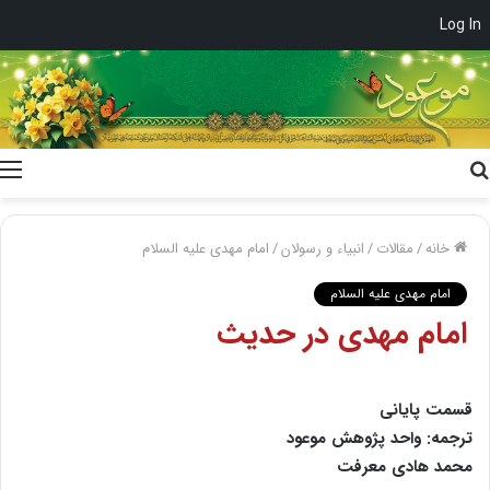
Log In
جستجو
برای
خانه
/
مقالات
/
انبیاء و رسولان
/
امام مهدی علیه السلام
امام مهدی علیه السلام
امام مهدى در حدیث
قسمت پایانی
ترجمه: واحد پژوهش موعود
محمد هادى معرفت