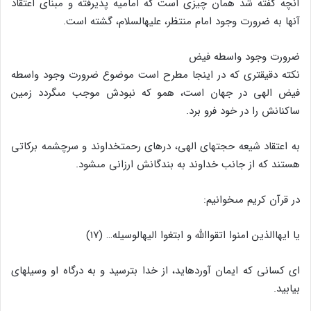
آنچه گفته شد همان چیزى است که امامیه پذیرفته و مبناى اعتقاد
آنها به ضرورت وجود امام منتظر، علیه‏السلام، گشته است.
ضرورت وجود واسطه فیض
نکته دقیقترى که در اینجا مطرح است موضوع ضرورت وجود واسطه
فیض الهى در جهان است، همو که نبودش موجب مى‏گردد زمین
ساکنانش را در خود فرو برد.
به اعتقاد شیعه حجتهاى الهى، درهاى رحمت‏خداوند و سرچشمه برکاتى
هستند که از جانب خداوند به بندگانش ارزانى مى‏شود.
در قرآن کریم مى‏خوانیم:
یا ایهاالذین امنوا اتقواالله و ابتغوا الیه‏الوسیله… (۱۷)
اى کسانى که ایمان آورده‏اید، از خدا بترسید و به درگاه او وسیله‏اى
بیابید.