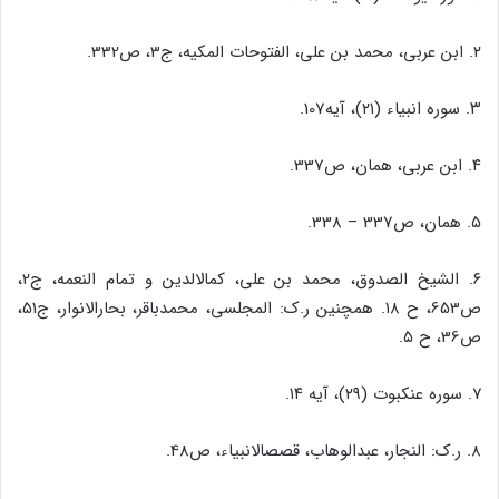
۲. ابن عربى، محمد بن على، الفتوحات المکیه، ج‏3، ص‏332.
۳. سوره انبیاء (۲۱)، آیه‏107.
۴. ابن عربى، همان، ص‏337.
۵. همان، ص‏337 – 338.
۶. الشیخ الصدوق، محمد بن على، کمال‏الدین و تمام النعمه، ج‏2،
ص‏653، ح ۱۸. همچنین ر.ک: المجلسى، محمدباقر، بحارالانوار، ج‏51،
ص‏36، ح ۵.
۷. سوره عنکبوت (۲۹)، آیه ۱۴.
۸. ر.ک: النجار، عبدالوهاب، قصص‏الانبیاء، ص‏48.