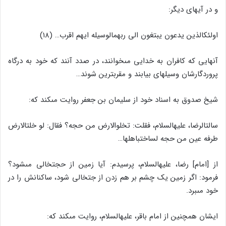
و در آیه‏اى دیگر:
اولئک‏الذین یدعون یبتغون الى ربهم‏الوسیله ایهم اقرب… (۱۸)
آنهایى که کافران به خدایى مى‏خوانند، در صدد آنند که خود به درگاه
پروردگارشان وسیله‏اى بیابند و مقرب‏ترین شوند…
شیخ صدوق به اسناد خود از سلیمان بن جعفر روایت مى‏کند که:
سالت‏الرضا، علیه‏السلام، فقلت: تخلوالارض من حجه؟ فقال: لو خلت‏الارض
طرفه عین من حجه لساخت‏باهلها…
از [امام] رضا، علیه‏السلام، پرسیدم: آیا زمین از حجت‏خالى مى‏شود؟
فرمود: اگر زمین یک چشم بر هم زدن از جت‏خالى شود، ساکنانش را در
خود مى‏برد.
ایشان همچنین از امام باقر، علیه‏السلام، روایت مى‏کند که: