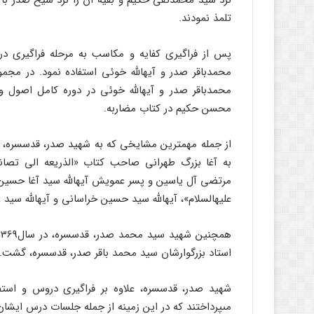
نزد سید محمدتقى حکیم و بقیه آن را نزد شیخ صدر باک
تلمذ نمودند.
پس از فراگیرى کفایه و مکاسب به مرحله فراگیرى
محمدباقر صدر و آیه‏الله خوئى استفاده نمود. در مجم
محمدباقر صدر و آیه‏الله خوئى در دوره کامل اصول 
محسن حکیم در کتاب مضاربه.
از جمله مهمترین مشایخى که به شهید صدر، قدس‏سره، اجا
به آغا بزرگ طهرانى صاحب کتاب «الذریعه الى تص
مرتضى آل یاسین و پسر عمویش آیه‏الله سید آغا حسین 
علیه‏السلام‏»، آیه‏الله سید حسین خراسانى و آیه‏الله سی
استاد بزرگوارشان سید محمد باقر صدر، قدس‏سره، گشت.
شهید صدر، قدس‏سره، علاوه بر فراگیرى دروس و است
مى‏پرداختند که در این زمینه از جمله جلسات درس ایشان 