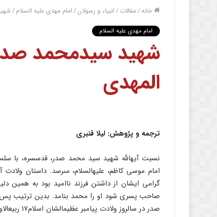
خانه
/
مقالات
/
انبیاء و رسولان
/
امام مهدی علیه السلام
/
شهید
امام مهدی علیه السلام
شهید سیدمحمد صدر و
المهدى
ترجمه و پژوهش: لیلا قنبرى
نسبت آیه‏الله شهید سید محمد صدر، قدس‏سره، با سلسل
امام موسى کاظم، علیه‏السلام، مى‏رسد. داستان ولادت 
گرامى ایشان از داشتن فرزند ناامید بود به همین دلیل
صاحب پسرى شود او را محمد بنامد. بدین ترتیب پس از 
صدر در سالروز ولادت پیامبر عظیم‏الشان اسلام‏17 ربیع‏الاول سال ۱۳۶۲ ق. پاى به عرصه وجود گذارد.