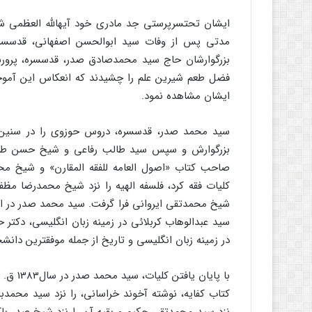
ایشان تحت‏سرپرستى جد مادرى خود آیه‏الله العظمى ش
مدتى پس از وفات سید ابوالحسن اصفهانى، قدس‏سره
بزرگوارشان حاج سید محمدصادق صدر، قدس‏سره، پرورش
فضل طعم شیرین علم را چشیدند که انعکاس این آموخته‏
ایشان مشاهده نمود.
بزرگوارش و سپس سید طالب رفاعى و شیخ حسن طرد 
کلیات فقه کرد، فلسفه الهیه را نزد شیخ محمدرضا مظف
شیخ محمدتقى ایروانى فرا گرفت. سید محمد صدر در ای
سید عبدالوهاب کربلائى در زمینه زبان انگلیسى، دکتر 
در زمینه زبان انگلیسى و تاریخ از جمله موفقترین دانشج
با پایا
کتاب کفایه، نوشته آخوند خراسانى، را نزد سید محم