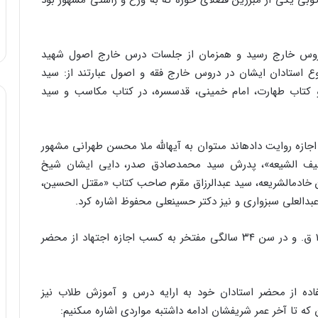
وبى یکى از مبرزین فضلاى حوزه که به ورع و راستى مشهور بود
 دروس خارج رسید و همزمان از جلسات درس خارج اصول شهید
وع استادان ایشان در دروس خارج فقه و اصول عبارتند از: سید
و کتاب طهارت، امام خمینى، قدس‏سره، در کتاب مکاسب و سید
زه روایت داده‏اند مى‏توان به آیه‏الله ملا محسن طهرانى مشهور
انیف الشیعه‏»، پدرش سید محمدصادق صدر، دایى ایشان شیخ
خادم‏الشریعه، سید عبدالرزاق مقرم صاحب کتاب «مقتل الحسین،
د عبدالعلى سبزوارى و نیز دکتر حسین‏على محفوظ اشاره کرد.
همچنین شهید سید محمد صدر، قدس‏سره، در سال‏1369 ق. و در سن ۳۴ سالگى مفتخر به کسب اجازه اجتهاد از محضر
فاده از محضر استادان خود به ارایه درس و آموزش طلاب نیز
که تا آخر عمر شریفشان ادامه داشت‏به مواردى اشاره مى‏کنیم: