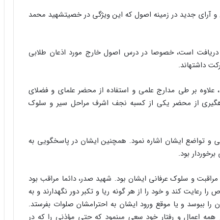
 و آراى جدید در زمینه اصول که این ویژگى در خصیت‏شهید محمد
ابل دریافت است، خصوصا در درس اصول خارج مورد اذعان طلابى
ت داشته‏اند.
 علاوه بر طى مدارج علمى و استفاده از محضر علماى و فضلاى
هره‏گیرى از محضر یکى از کسبه نجف اشرف مراحل سیر و سلوک
قى و تواضع ایشان اشاره نمود. همچنین ایشان در پاسخگویى به
رخوردار بود.
ت مراقبت و سلوک عرفانى ایشان بود. شهید صدر، دائما مراقب بود
ا رعایت کند و خود را از هر گونه ریا و تکبر دور نگهدارند و به
 را ببوسد و یا موقع ورود ایشان به احترامشان صلوات بفرستد.
 همه اعمال و رفتار خود سعى مى‏نمود که حتى مؤذنى را که در