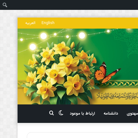
ج
English
العربیه
تغییر
جستجو
هدوی
دانشنامه
ارتباط با موعود
پوسته
برای