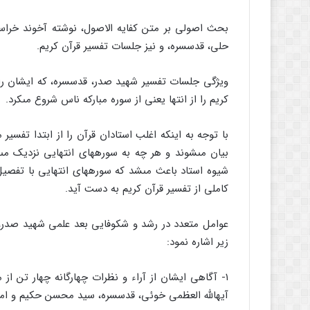
بحث اصولى بر متن کفایه الاصول، نوشته آخوند خراسا
حلى، قدس‏سره، و نیز جلسات تفسیر قرآن کریم.
ویژگى جلسات تفسیر شهید صدر، قدس‏سره، که ایشان را ا
کریم را از انتها یعنى از سوره مبارکه ناس شروع مى‏کرد.
با توجه به اینکه اغلب استادان قرآن را از ابتدا تفسی
بیان مى‏شوند و هر چه به سوره‏هاى انتهایى نزدیک مى‏ش
شیوه استاد باعث مى‏شد که سوره‏هاى انتهایى با تفصی
کاملى از تفسیر قرآن کریم به دست آید.
عوامل متعدد در رشد و شکوفایى بعد علمى شهید صدر، قد
زیر اشاره نمود:
۱- آگاهى ایشان از آراء و نظرات چهارگانه چهار تن ا
آیه‏الله العظمى خوئى، قدس‏سره، سید محسن حکیم و اما