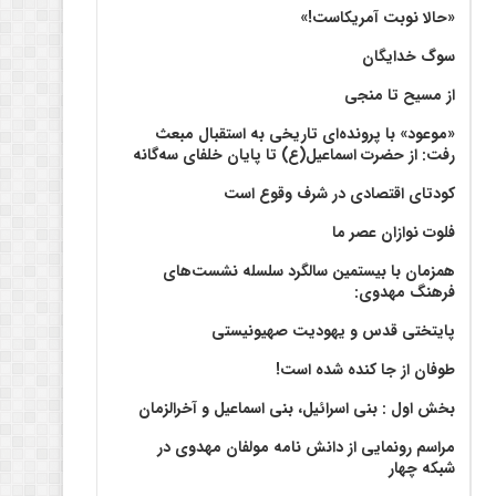
«حالا نوبت آمریکاست!»
سوگ خدایگان
از مسیح تا منجی
«موعود» با پرونده‌ای تاریخی به استقبال مبعث
رفت: از حضرت اسماعیل(ع) تا پایان خلفای سه‌گانه
کودتای اقتصادی در شرف وقوع است
فلوت نوازان عصر ما
همزمان با بیستمین سالگرد سلسله نشست‌های
فرهنگ مهدوی:‌
پایتختی قدس و یهودیت صهیونیستی
طوفان از جا کنده شده است!
بخش اول : بنی اسرائیل، بنی اسماعیل و آخرالزمان
مراسم رونمایی از دانش نامه مولفان مهدوی در
شبکه چهار