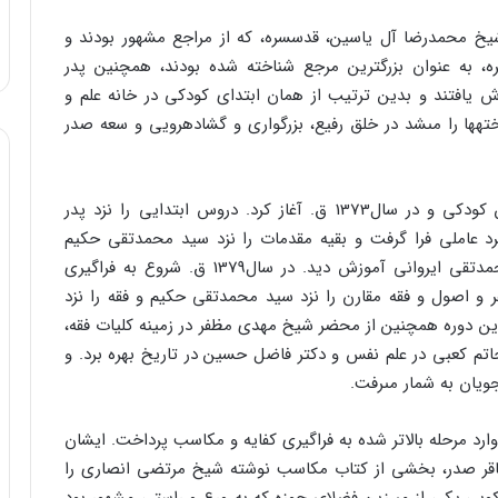
یخ محمدرضا آل یاسین، قدس‏سره، که از مراجع مشهور بودند و
، به عنوان بزرگترین مرجع شناخته شده بودند، همچنین پدر
 یافتند و بدین ترتیب از همان ابتداى کودکى در خانه علم و
ها را مى‏شد در خلق رفیع، بزرگوارى و گشاده‏رویى و سعه صدر
سید محمد صدر، قدس‏سره، دروس حوزوى را در سنین کودکى و در سال‏1373 ق. آغاز کرد. دروس ابتدایى را نزد پدر
عاملى فرا گرفت و بقیه مقدمات را نزد سید محمدتقى حکیم
صاحب کتاب «اصول العامه للفقه المقارن‏» و شیخ محمدتقى ایروانى آموزش دید. در سال‏1379 ق. شروع به فراگیرى
ر و اصول و فقه مقارن را نزد سید محمدتقى حکیم و فقه را نزد
ن دوره همچنین از محضر شیخ مهدى مظفر در زمینه کلیات فقه،
حاتم کعبى در علم نفس و دکتر فاضل حسین در تاریخ بهره برد. و
ویان به شمار مى‏رفت.
ن یافتن کلیات، سید محمد صدر در سال‏1383 ق. وارد مرحله بالاتر شده به فراگیرى کفایه و مکاسب پرداخت. ایشان
دباقر صدر، بخشى از کتاب مکاسب نوشته شیخ مرتضى انصارى را