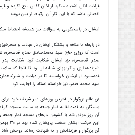
قرائت اذان اشتباه مى‏کرد از اذان گفتن منع نکرده و فرم
اتصالى باشد که با این کار آن ارتباط از بین برود».
ایشان در پاسخگویى به سؤالات نیز همیشه احتیاط مى‏کرد
در رابطه با علاقه و پشتکار ایشان در عبادت و سحرخیز
است که روزى حاج سید محمدصادق صدر، قدس‏سره، نزد 
صدر، قدس‏سره، نزد ایشان شکایت کرد. شکایت پدر نه
شب‏زنده‏دارى و گریه‏هاى شبانه او بود تا آنجا که سل
قدس‏سره، از ایشان خواستند تا در عبادت و شب‏زنده‏دارى
سید محمد صدر، نیز خواسته استاد را اجابت کرد.
آن عالم بزرگوار در آخرین روزهاى عمر شریف خود براى م
بستگان به قصد اقامه نماز جمعه به سمت مسجد کوفه که
آن روز موفق شد با گشودن درهاى مسجد نماز جمعه را ب
آن بزرگوار و فرزندانش را به شهادت رساند. روحش شاد 