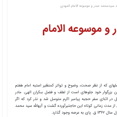
 سیدمحمد صدر و موسوعه‌ الامام المهدى
 موسوعه‌ الامام
ه‏اى که از نظر صحت، وضوح و تواتر کم‏نظیر است‏به امام هفتم
آن بزرگوار خود جلوه‏اى است از لطف و فضل بى‏کران الهى. مادر
 در اثناى سفر حج‏به پیامبر اکرم متوسل شد و نذر کرد که اگر
مدت زمانى کوتاه این حاجت‏برآورده گشت و آیه‏الله سید محمد