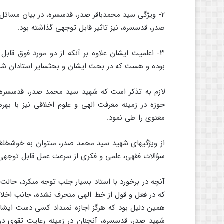
۲- ویژگى سید محمدباقر صدر، قدس‏سره، در بیان مسائل
صدر، قدس‏سره، نیز تاثیر قابل توجهى گذاشته بود.
۳- اعلمیت ایشان علاوه بر آنکه از دو مورد فوق ق
بوده و هست که در بحث ایشان و بحث‏سایر استادان شرک
لازم به تذکر است که شهید سید محمد صدر، قدس‏سره،
حوزه در زمینه معرفت الهى و علوم اخلاقى نیز با ب
معنوى را طى نمود.
از ویژگیهاى شهید سید محمد صدر، مى‏توان به خوش‏خل
سؤالات فقهى، علمى و فکرى از سرعت عمل قابل توجهى ب
آنچه در برخورد با استاد بسیار جلب توجه مى‏کرد، حال
که در فعل و قول از خط الهى منحرف نشده، جانب اخلاص ر
همین دلیل بود که هرگز اجازه نمى‏داد کسى دست ایشان
شهید صدر، قدس‏سره، آنچنان در زمینه رعایت تقوى در