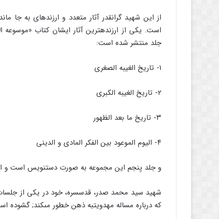
از این شهید گرانقدر آثار متعدد و ارزنده‏اى به جا م
است. یکى از ارزنده‏ترین آثار ایشان کتاب «موسوعه الا
جلد منتشر شده است:
۱- تاریخ الغیبه الصغرى
۲- تاریخ الغیبه الکبرى
۳- تاریخ ما بعد الظهور
۴- الیوم الموعود بین الفکر المادى و الدینى
و جلد پنجم این مجموعه به صورت دست‏نویس است و این امکان 
شهید سید محمد صدر، قدس‏سره، خود در یکى از جلسات
که درباره مساله مهدویت‏به ذهن خطور مى‏کند; گشوده است