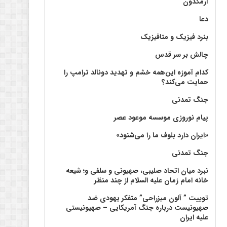
آرمگدون
دعا
بنرد فیزیک و متافیزیک
چالش بر سر قدس
کدام آموزه این‌همه خشم و تهدید دونالد ترامپ را
حمایت می‌کند؟
جنگ تمدنی
پیام نوروزی موسسه موعود عصر
«ایران دارد بلوف ما را می‌شنود»
جنگ تمدنی
نبرد میان اتحاد صلیبی، صهیونی و سلفی و؛ شیعه
خانه امام زمان علیه السلام از چند منظر
توییت ” آلون میزراحی” متفکر یهودی ضد
صهیونیست درباره جنگ آمریکایی – صهیونیستی
علیه ایران