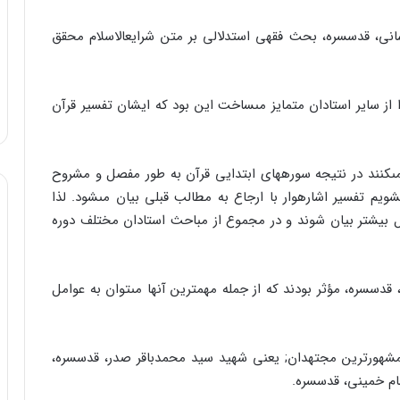
نى، قدس‏سره، بحث فقهى استدلالى بر متن شرایع‏الاسلام محقق
ز سایر استادان متمایز مى‏ساخت این بود که ایشان تفسیر قرآن
ر مى‏کنند در نتیجه سوره‏هاى ابتدایى قرآن به طور مفصل و مشروح
ویم تفسیر اشاره‏وار با ارجاع به مطالب قبلى بیان مى‏شود. لذا
ل بیشتر بیان شوند و در مجموع از مباحث استادان مختلف دوره
س‏سره، مؤثر بودند که از جمله مهمترین آنها مى‏توان به عوامل
ز مشهورترین مجتهدان; یعنى شهید سید محمدباقر صدر، قدس‏سره،
م خمینى، قدس‏سره.