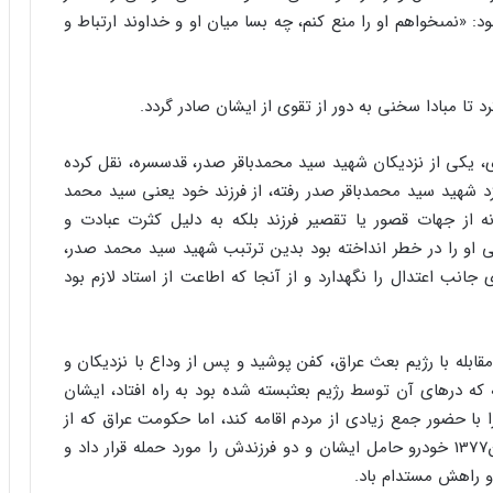
ود: «نمى‏خواهم او را منع کنم، چه بسا میان او و خداوند ارتباط و
 تا مبادا سخنى به دور از تقوى از ایشان صادر گردد.
ى، یکى از نزدیکان شهید سید محمدباقر صدر، قدس‏سره، نقل کرده
شهید سید محمدباقر صدر رفته، از فرزند خود یعنى سید محمد
 از جهات قصور یا تقصیر فرزند بلکه به دلیل کثرت عبادت و
امتى او را در خطر انداخته بود بدین ترتبب شهید سید محمد صدر،
 جانب اعتدال را نگهدارد و از آنجا که اطاعت از استاد لازم بود
قابله با رژیم بعث عراق، کفن پوشید و پس از وداع با نزدیکان و
 درهاى آن توسط رژیم بعث‏بسته شده بود به راه افتاد، ایشان
ا حضور جمع زیادى از مردم اقامه کند، اما حکومت عراق که از
این حرکت ایشان سخت پریشان شده بود در ۳۰ بهمن‏1377 خودرو حامل ایشان و دو فرزندش را مورد حمله قرار داد و
و راهش مستدام باد.