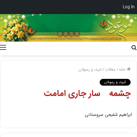
Log In
جستجو
برای
خانه
/
مقالات
/
انبیاء و رسولان
انبیاء و رسولان
چشمه سار جارى امامت
ابراهیم شفیعى سروستانى