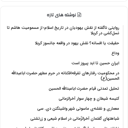
نوشته های تازه
روایتی ناگفته از نقش یهودیان در تاریخ اسلام؛ از مسمومیت هاشم تا
نسل‌کشی در کربلا
حقیقت یا افسانه؟‌ نقش یهود در واقعه جانسوز کربلا
وداع
ایران حسین تا ابد پیروز است
در محکومیت رفتارهای تفرقه‌افکنانه در حرم مطهر حضرت اباعبدالله
الحسین(ع)
تحلیل تمدنی قیام حضرت اباعبدالله الحسین
کنیسه شیطان و چهار سوار آخرالزمانی
معماری و نقشه‌ی ماسونی شهر واشينگتن دی. سی
شباهتهای گفتمان آخر‌الزّمانی در اسلام شیعی و زرتشتی