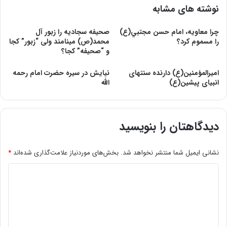
نوشته های مشابه
چرا معاويه، امام حسن مجتبي(ع)
صحیفه سجادیه را زبور آل
را مسموم كرد؟
محمد(ص) می‎نامند ولی “زبور” کجا
و “صحیفه” کجا؟
امیرالمؤمنین‌(ع‌) دارنده‌ سنتهای‌
نیایش در سیره حضرت امام رحمه
انبیای‌ پیشین‌(ع‌)
الله
دیدگاهتان را بنویسید
نشانی ایمیل شما منتشر نخواهد شد.
بخش‌های موردنیاز علامت‌گذاری شده‌اند
*
د
ی
د
گ