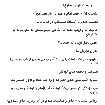
تعیین وقت ظهور، ممنوع!
نشست ۱۷۱ – «عهد امام و عهد با امام عصر(عج)»
اهمیت دیدار با آیت‌الله سیستانی در کتاب پاپ
هابیت ها و ارباب حلقه ها: نگاهی صهیونیستی به خاورمیانه در
آخرالزمان
معنی دقیق اولیاء الله چیست؟
پدران مهربان ما
تطبیق تحولات شامات با روایات آخرالزمانی شیعی از هر نظر ممنوع
است
اینترنت و تجربه های کودکان
نشریه الکترونیکی عربی «صراط» ویژه ماه جمادی الاول منتشر شد
سبک زندگی در عصر غیبت/ فرهنگ آخرالزّمانی؛ فرهنگی معیوب و
وارونه
برپایی نشست «اخلاق و مناسبات مردم در آخرالزمان، اخلاق مهدوی»