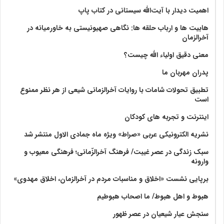
اهمیت دیدار با آیت‌الله سیستانی در کتاب پاپ
هابیت ها و ارباب حلقه ها: نگاهی صهیونیستی به خاورمیانه در
آخرالزمان
معنی دقیق اولیاء الله چیست؟
پدران مهربان ما
تطبیق تحولات شامات با روایات آخرالزمانی شیعی از هر نظر ممنوع
است
اینترنت و تجربه های کودکان
نشریه الکترونیکی عربی «صراط» ویژه ماه جمادی الاول منتشر شد
سبک زندگی در عصر غیبت/ فرهنگ آخرالزّمانی؛ فرهنگی معیوب و
وارونه
برپایی نشست «اخلاق و مناسبات مردم در آخرالزمان، اخلاق مهدوی»
هبوط و اهل هبوط/ ما اصحاب هبوطیم
سنجش عیار شیعیان در عصر ظهور