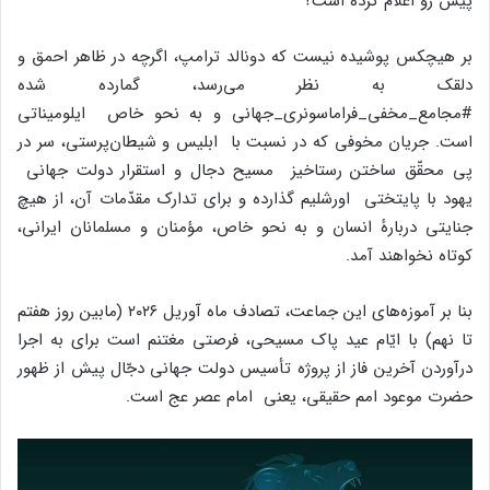
پیش رو اعلام کرده است؟
بر هیچکس پوشیده نیست که دونالد ترامپ، اگرچه در ظاهر احمق و
دلقک به نظر می‌رسد، گمارده شده
#مجامع_مخفی_فراماسونری_جهانی و به نحو خاص ایلومیناتی
است. جریان مخوفی که در نسبت با ابلیس و شیطان‌پرستی، سر در
پی محقّق ساختن رستاخیز مسیح دجال و استقرار دولت جهانی
یهود با پایتختی اورشلیم گذارده و برای تدارک مقدّمات آن، از هیچ
جنایتی دربارهٔ انسان و به نحو خاص، مؤمنان و مسلمانان ایرانی،
کوتاه نخواهند آمد.
بنا بر آموزه‌های این جماعت، تصادف ماه آوریل ۲۰۲۶ (مابین روز هفتم
تا نهم) با ایّام عید پاک مسیحی، فرصتی مغتنم است برای به اجرا
درآوردن آخرین فاز از پروژه تأسیس دولت جهانی دجّال پیش از ظهور
حضرت موعود امم حقیقی، یعنی امام عصر عج است.