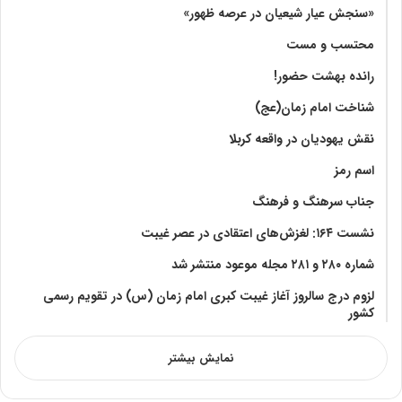
«سنجش عیار شیعیان در عرصه ظهور»
محتسب و مست
رانده بهشت‌ حضور!
شناخت امام زمان(عج)
نقش یهودیان در واقعه کربلا
اسم رمز
جناب سرهنگ و فرهنگ
نشست ۱۶۴: لغزش‌های اعتقادی در عصر غیبت
شماره ۲۸۰ و ۲۸۱ مجله موعود منتشر شد
لزوم درج سالروز آغاز غیبت کبری امام زمان (س) در تقویم رسمی
کشور
نمایش بیشتر