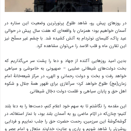
در روزهای پیش رو، شاهد طلوع پرنورترین وضعیت این ستاره در
آسمان خواهیم بود؛ همزمان با واقعه‌ای که هفت سال پیش در حوالی
عید پاک، کلیسای نوتردام به آتش کشیده شد. با چشم غیر مسلّح نیز
این تقارن ماه و قلب الاسد را می‌توان مشاهده کرد.
بدین امید روزهایی آکنده از جهاد و دعا را پشت سر می‌گذاریم که
بخت دولت‌های شیطانی صلیبی – صهیونی به خاموشی و سیاهی
خواهد رفت و بخت و دولت رحمانی و الهی، در مرکز شیعه‌خانهٔ امام
زمان(عج) طلوع خواهد کرد؛ سرآغازی برای ظهور همهٔ جلال و شکوه
اهل حق و پایان سیاهی و ظلمت دولت دجّال شیطانی.
این مقدمه را نگاشتم تا به سهم خود اعلام کنم، دست‌ها را به دعا بلند
کنیم؛ چنان‌که در ایّام ماضی رو به آسمان بلند بود، با نماز استغاثه، در
گوشه‌گوشهٔ این سرزمین، رحمت حضرت حق را جلب نماییم و فردایی
روشن‌تر را شاهد شویم و یاری و عنایت خداوند متعال و امام عصر و