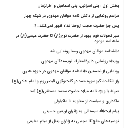
بخش اول : بنی اسرائیل، بنی اسماعیل و آخرالزمان
مراسم رونمایی از دانش نامه مولفان مهدوی در شبکه چهار
پس چرا حضرت حجت اروحنا فداه ظهور نمی‌کنند…؟!
سیر تحولات قوم یهود از حضرت نوح(ع) تا حضرت عیسی(ع) در
ماهنامه موعود
دانشنامه مولفان مهدوی رسما رونمایی شد
رویداد رونمایی دایرةالمعارف نویسندگان مهدوی
رونمایی از نخستین دانشنامه مؤلفان مهدوی در حوزه هنری
راز شگفت‌انگیز سوره حمد در گفت‌وگوی قیصر روم و امام هادی(ع)
صراط با ویژه نامه میلاد حضرت محمد مصطفی(ع) آمد
ملکداری و سیاست از معاویه تا ماکیاولی
پیام آیت‌الله سیستانی به زائران اربعین حسینی
توصیه‌های حاج‌آقا مجتبی به زائران بنقل از میثم مطیعی