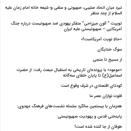
نبرد میان اتحاد صلیبی، صهیونی و سلفی و؛ شیعه خانه امام زمان علیه
السلام از چند منظر
توییت ” آلون میزراحی” متفکر یهودی ضد صهیونیست درباره جنگ
آمریکایی – صهیونیستی علیه ایران
«حالا نوبت آمریکاست!»
سوگ خدایگان
از مسیح تا منجی
«موعود» با پرونده‌ای تاریخی به استقبال مبعث رفت: از حضرت
اسماعیل(ع) تا پایان خلفای سه‌گانه
کودتای اقتصادی در شرف وقوع است
فلوت نوازان عصر ما
همزمان با بیستمین سالگرد سلسله نشست‌های فرهنگ مهدوی:‌
پایتختی قدس و یهودیت صهیونیستی
طوفان از جا کنده شده است!