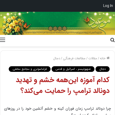
Log In
جستجو
برای
خانه
/
مقالات
/
مطالعات فرهنگی
/
دجال
دجال
صهیونیسم ، اسرائیل و قدس
فراماسونری و مجامع مخفی
کدام آموزه این‌همه خشم و تهدید
دونالد ترامپ را حمایت می‌کند؟
چرا دونالد ترامپ زمان فوران کینه و خشم آتشین خود را در روزهای