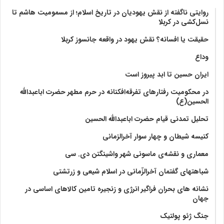
روایتی ناگفته از نقش یهودیان در تاریخ اسلام؛ از مسمومیت هاشم تا
نسل‌کشی در کربلا
حقیقت یا افسانه؟‌ نقش یهود در واقعه جانسوز کربلا
وداع
ایران حسین تا ابد پیروز است
در محکومیت رفتارهای تفرقه‌افکنانه در حرم مطهر حضرت اباعبدالله
الحسین(ع)
تحلیل تمدنی قیام حضرت اباعبدالله الحسین
کنیسه شیطان و چهار سوار آخرالزمانی
معماری و نقشه‌ی ماسونی شهر واشينگتن دی. سی
شباهتهای گفتمان آخر‌الزّمانی در اسلام شیعی و زرتشتی
نشانه های بحران فراگیر انرژی و زنجیره تامین کالاهای اساسی در
جهان
جنگ ژئو پولتیک