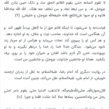
لا تقوم الساعه حتى یقوم القائم الحق منا، و ذلک حین یاذن الله،
عزوجل، له… و من تبعه نجا، و من تخلف عنه هلک… الله الله عبادالله!
فاتوه و لو حبوا على‌‌الثلج، فانه خلیفه‌‌الله عزوجل، و خلیفتى. (۹)
قیامت‌‌به پا نمى‌‌شود، تا اینکه قائم حق از ما [اهل بیت] ظهور کند. و
آن هنگامى است که خداوند، صاحب عزت و جلال، به او اجازه دهد…
و هر کس او را پیروى کند نجات مى‌‌یابد و هرکس از او سرباز زند
نابود مى‌‌شود… بندگان خدا! خدا را، خدا را درنظر بگیرید و به او
بپیوندید، حتى اگر لازم باشد افتان و خیزان خود را بر روى برف
بکشید. همانا او جانشین خداوند، عزوجل، و جانشین من است.
در روایت دیگرى که امام رضا، علیه‌‌السلام، به نقل از پدران ارجمند
خویش، از امام على، علیه‌‌السلام، نقل مى‌‌کند، چنین آمده است:
قال‌‌رسول‌‌الله، صلى‌‌الله‌‌علیه‌‌وآله: لاتذهب الدنیا حتى یقوم بامر امتى
رجل من ولدالحسین، یملاها عدلا کما ملئت ظلما و جورا. (۱۰)