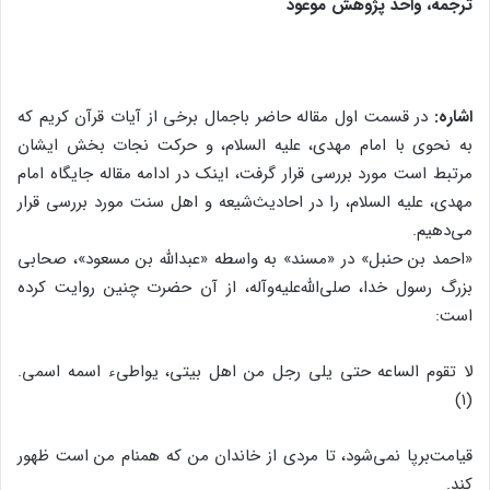
ترجمه، واحد پژوهش موعود
اشاره:
در قسمت اول مقاله حاضر باجمال برخى از آیات قرآن کریم که
به نحوى با امام مهدى، علیه السلام، و حرکت نجات بخش ایشان
مرتبط است مورد بررسى قرار گرفت، اینک در ادامه مقاله جایگاه امام
مهدى، علیه السلام، را در احادیث‌‌شیعه و اهل سنت مورد بررسى قرار
مى‌‌دهیم.
«احمد بن حنبل‌‌» در «مسند» به واسطه «عبدالله بن مسعود»، صحابى
بزرگ رسول خدا، صلى‌‌الله‌‌علیه‌‌وآله، از آن حضرت چنین روایت کرده
است:
لا تقوم الساعه حتى یلى رجل من اهل بیتى، یواطى‌‌ء اسمه اسمى.
(۱)
قیامت‌‌برپا نمى‌‌شود، تا مردى از خاندان من که همنام من است ظهور
کند.