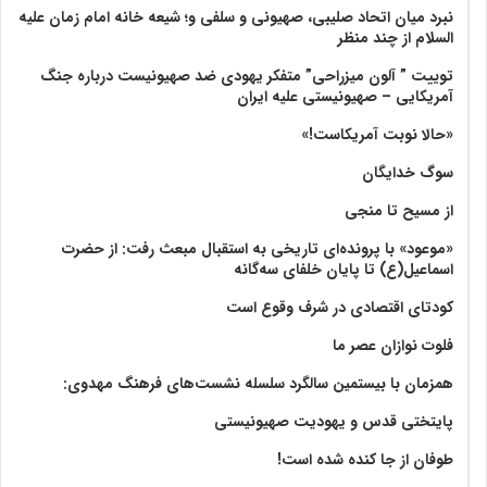
نبرد میان اتحاد صلیبی، صهیونی و سلفی و؛ شیعه خانه امام زمان علیه
السلام از چند منظر
توییت ” آلون میزراحی” متفکر یهودی ضد صهیونیست درباره جنگ
آمریکایی – صهیونیستی علیه ایران
«حالا نوبت آمریکاست!»
سوگ خدایگان
از مسیح تا منجی
«موعود» با پرونده‌ای تاریخی به استقبال مبعث رفت: از حضرت
اسماعیل(ع) تا پایان خلفای سه‌گانه
کودتای اقتصادی در شرف وقوع است
فلوت نوازان عصر ما
همزمان با بیستمین سالگرد سلسله نشست‌های فرهنگ مهدوی:‌
پایتختی قدس و یهودیت صهیونیستی
طوفان از جا کنده شده است!