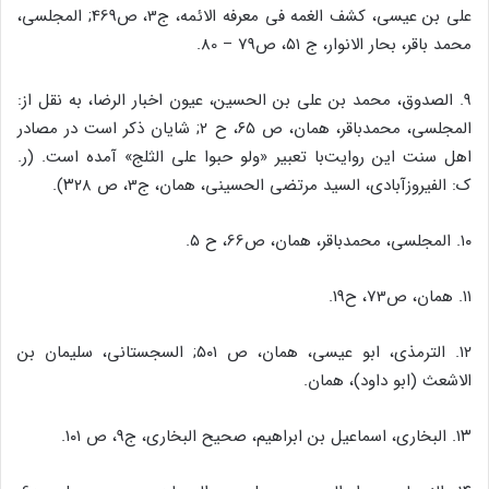
على بن عیسى، کشف الغمه فى معرفه الائمه، ج‌‌3، ص‌‌469; المجلسى،
محمد باقر، بحار الانوار، ج ۵۱، ص‌‌79 – 80.
۹. الصدوق، محمد بن على بن الحسین، عیون اخبار الرضا، به نقل از:
المجلسى، محمدباقر، همان، ص ۶۵، ح ۲; شایان ذکر است در مصادر
اهل سنت این روایت‌‌با تعبیر «ولو حبوا على الثلج‌‌» آمده است. (ر.
ک: الفیروزآبادى، السید مرتضى الحسینى، همان، ج‌‌3، ص ۳۲۸).
۱۰. المجلسى، محمدباقر، همان، ص‌‌66، ح ۵.
۱۱. همان، ص‌‌73، ح‌‌19.
۱۲. الترمذى، ابو عیسى، همان، ص ۵۰۱; السجستانى، سلیمان بن
الاشعث (ابو داود)، همان.
۱۳. البخارى، اسماعیل بن ابراهیم، صحیح البخارى، ج‌‌9، ص ۱۰۱.