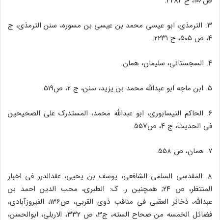
ص‌‌106، ح ۴۲۸۲.
۳. الترمذى، ابو عیسى محمد بن عیسى بن مسوره، سنن الترمذى، ج
۴، ص ۵۰۵، ح ۲۲۳۱.
۴. السجستانى، سلیمان، همان.
۵. ابن ماجه ابو عبدالله محمد بن یزید، سنن، ج ۲، ص‌‌519.
۶. الحاکم النیسابورى، ابو عبدالله محمد، المستدرک على الصحیحین
فى الحدیث، ج ۴، ص‌‌557.
۷. همان، ص ۵۵۸.
۸. المقدسى السلمى الشافعى، یوسف بن یحیى، عقدالدرر فى اخبار
المنتظر، ص ۲۴; همچنین ر. ک: الطبرى، محب الدین احمد بن
عبدالله، ذخائر العقبى فى مناقب ذوى القربى، ص‌‌136، الفیروزآبادى،
فضائل الخمسه من صحاح السته، ج‌‌3، ص ۳۳۲، الاربلى، ابوالحسن،