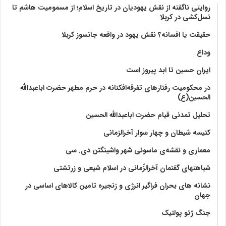
روایتی ناگفته از نقش یهودیان در تاریخ اسلام؛ از مسمومیت هاشم تا
نسل‌کشی در کربلا
حقیقت یا افسانه؟‌ نقش یهود در واقعه جانسوز کربلا
وداع
ایران حسین تا ابد پیروز است
در محکومیت رفتارهای تفرقه‌افکنانه در حرم مطهر حضرت اباعبدالله
الحسین(ع)
تحلیل تمدنی قیام حضرت اباعبدالله الحسین
کنیسه شیطان و چهار سوار آخرالزمانی
معماری و نقشه‌ی ماسونی شهر واشينگتن دی. سی
شباهتهای گفتمان آخر‌الزّمانی در اسلام شیعی و زرتشتی
نشانه های بحران فراگیر انرژی و زنجیره تامین کالاهای اساسی در
جهان
جنگ ژئو پولتیک