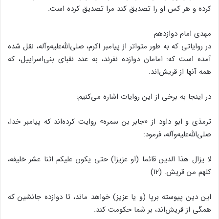
کرده و هر کس او را تصدیق کند مرا تصدیق کرده است.
مهدى امام دوازدهم
در روایاتى که به طور متواتر از پیامبر اکرم، صلى‌‌الله‌‌علیه‌‌وآله، نقل شده
آمده است که: امامان دوازده نفرند، به عدد نقباى بنى‌‌اسراییل، که
همه آنها از قریش‌‌اند.
در اینجا به برخى از این روایات اشاره مى‌‌کنیم:
ترمذى و ابو داود از «جابر بن سمره‌‌» روایت کرده‌‌اند که پیامبر خدا،
صلى‌‌الله‌‌علیه‌‌وآله، فرمود:
لا یزال هذا الدین قائما (او عزیزا) حتى یکون علیکم اثنا عشر خلیفه،
کلهم من قریش. (۱۲)
این دین پیوسته برپا (و یا عزیز) خواهد ماند، تا دوازده جانشین که
همگى از قریش‌‌اند، بر شما حکومت کند.