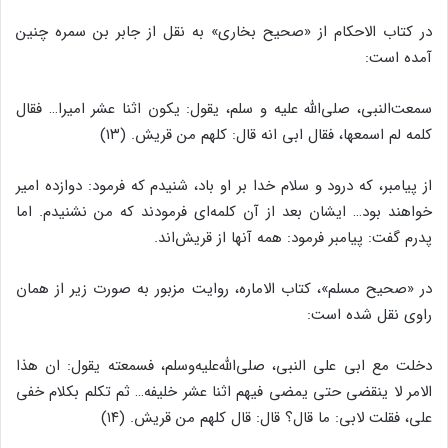
در کتاب الاحکام از «صحیح بخارى‌‌» به نقل از جابر بن سمره چنین
آمده است:
سمعت‌‌النبى، صلى‌‌الله علیه و سلم، یقول: یکون اثنا عشر امیرا… فقال
کلمه لم اسمعها، فقال ابى انه قال: کلهم من قریش. (۱۳)
از پیامبر، که درود و سلام خدا بر او باد، شنیدم که فرمود: دوازده امیر
خواهند بود… ایشان بعد از آن کلمه‌‌اى فرمودند که من نشنیدم. اما
پدرم گفت: پیامبر فرمود: همه آنها از قریش‌‌اند.
در «صحیح مسلم‌‌»، کتاب الاماره، روایت مزبور به صورت زیر از همان
راوى نقل شده است:
دخلت مع ابى على النبى، صلى‌‌الله‌‌علیه‌‌وسلم، فسمعته یقول: ان هذا
الامر لا ینقضى حتى یمضى فیهم اثنا عشر خلیفه… ثم تکلم بکلام خفى
على، فقلت لابى: ما قال؟ قال: قال کلهم من قریش. (۱۴)