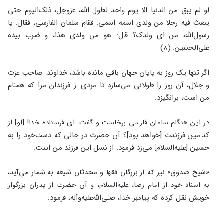
لو لم یبق من الدنیا الا یوم واحد لطول الله، عزوجل، ذلک‌‌الیوم حتى
یبعث فیه رجلا من ولدى اسمه اسمى. فقام سلمان الفارسى، فقال: یا
رسول‌‌الله، من اى ولدک؟ قال: هو من ولدى هذا، و ضرب بیده
على‌‌الحسین. (۸)
اگر تنها یک روز به پایان جهان باقى مانده باشد، خداوند، صاحب عزت
و جلال، آن روز را طولانى مى‌‌سازد تا مردى از فرزندان مرا که همنام
من است، برانگیزد.
در این هنگام سلمان فارسى برخاست و گفت: اى فرستاده خدا! [او] از
کدامین فرزندت [خواهد بود]؟ آن حضرت در حالى که دست‌‌خود را به
حسین [علیه‌‌السلام] مى‌‌زد فرمود: از نسل این فرزند من است.
«شیخ صدوق‌‌» نیز که از بزرگان فقها و محدثان شیعه به شمار مى‌‌آید،
به اسناد خود از امام رضا، علیه‌‌السلام، و آن حضرت از پدران بزرگوار
خویش نقل کرده که پیامبر خدا، صلى‌‌الله‌‌علیه‌‌وآله، فرمود: