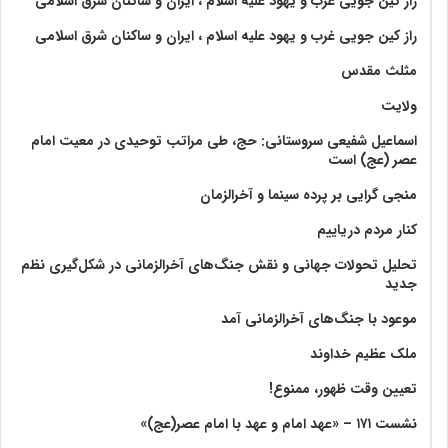
راز کین جویی غرب و یهود علیه اسلام ، ایران و ساکنان شرق اسلامی
راز کین جویی غرب و یهود علیه اسلام ، ایران و ساکنان شرق اسلامی
مثلث مقدس
ولايت‏
اسماعیل شفیعی سروستانی: حج، طی مراتب توحیدی در معیت امام
عصر (عج) است
منجی گرایی بر پرده سینما و آخرالزمان
کنار مردم دریاییم
تحلیل تحولات جهانی و نقش جنگ‌های آخرالزمانی در شکل‌گیری نظم
جدید
موعود با جنگ‌های آخرالزمانی آمد
ملک عظیم خداوند
تعیین وقت ظهور، ممنوع!
نشست ۱۷۱ – «عهد امام و عهد با امام عصر(عج)»