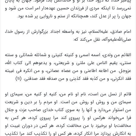
پیامبر خدا، که درود خدا بر او و خاندانش باد، فرمود: جهان به پایان
نمى‌‌رسد تا اینکه مردى از فرزندان حسین عهده‌‌دار امر امت من شود و
جهان را پر از عدل کند، همچنانکه از ستم و ناروایى پر شده بود.
امام صادق، علیه‌‌السلام، نیز به واسطه اجداد بزرگوارش از رسول خدا،
صلى‌‌الله‌‌علیه‌‌وآله، نقل مى‌‌کند که:
القائم من ولدى، اسمه اسمى و کنیته کنیتى و شمائله شمائلى و سنته
سنتى، یقیم الناس على ملتى و شریعتى، و یدعوهم الى کتاب الله،
عزوجل. من اطاعه اطاعنى و من عصاه عصانى، و من انکره فى غیبته
فقد انکرنى، و من کذبه فقد کذبنى و من صدقه فقد صدقنى. (۱۱)
قائم از نسل من است، نام او نام من، کنیه او کنیه من، سیماى او
سیماى من و روش او روش من است. او مردم را بر دین و شریعت
من استوار مى‌‌دارد و آنها را به سوى کتاب خداى صاحب عزت و جلال
فرا مى‌‌خواند هرکس او را پیروى کند مرا پیروى کرده، هر کس به
مخالفت‌‌با او برخیزد با من مخالفت کرده، هر کس در دوران غیبت او
به انکارش پردازد مرا انکار کرده، هر کس او را تکذیب کند مرا تکذیب