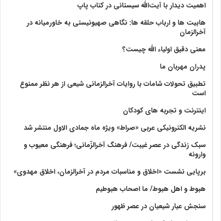
اهمیت دیدار با آیت‌الله سیستانی در کتاب پاپ
هابیت ها و ارباب حلقه ها: نگاهی صهیونیستی به خاورمیانه در
آخرالزمان
معنی دقیق اولیاء الله چیست؟
پدران مهربان ما
تطبیق تحولات شامات با روایات آخرالزمانی شیعی از هر نظر ممنوع
است
اینترنت و تجربه های کودکان
نشریه الکترونیکی عربی «صراط» ویژه ماه جمادی الاول منتشر شد
سبک زندگی در عصر غیبت/ فرهنگ آخرالزّمانی؛ فرهنگی معیوب و
وارونه
برپایی نشست «اخلاق و مناسبات مردم در آخرالزمان، اخلاق مهدوی»
هبوط و اهل هبوط/ ما اصحاب هبوطیم
سنجش عیار شیعیان در عصر ظهور