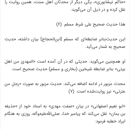
«حاکم نیشابورى‌‌»، یکى دیگر از محدثان اهل سنت، همین روایت را
نقل کرده و در ذیل آن مى‌‌گوید:
هذا حدیث صحیح على شرط مسلم. (۶)
این حدیث‌‌بنابر ضابطه‌‌اى که مسلم [ابن‌‌الحجاج] بیان داشته، حدیث
صحیح به شمار مى‌‌آید.
او همچنین مى‌‌گوید: حدیثى که در آن آمده است «المهدى من اهل
بیتى‌‌» بنابر ضابطه شیخین (بخارى و مسلم) حدیث صحیح است.
محدث مزبور در ادامه اضافه مى‌‌کند: حدیث مزبور به صورت «رجل من
عترتى‌‌» نیز روایت‌‌شده است. (۷)
«ابو نعیم اصفهانى‌‌» در بیان «صفت مهدى‌‌» به اسناد خود از «حذیفه
بن یمان‌‌» نقل مى‌‌کند که پیامبر خدا، صلى‌‌الله‌‌علیه‌‌وآله، روزى به هنگام
ایراد خطبه فرمود: