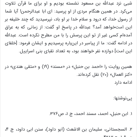
شبى نزد عبدالله بن مسعود نشسته بودیم و او براى ما قرآن تلاوت
مى‌‌کرد. در همین هنگام مردى از او پرسید: اى ابا عبدالرحمن! آیا شما
از رسول خدا، که درود و سلام خدا بر او باد، نپرسیدید که چند خلیفه بر
این امت‌‌خواهد آمد؟ عبدالله در پاسخ او گفت: از زمانى که به عراق
آمده‌‌ام کسى غیر از تو این پرسش را با من مطرح نکرده است. عبدالله
در ادامه گفت: ما از پیامبر در این‌‌باره پرسیدیم و ایشان فرمود: [خلفاى
این امت] دوازده نفر خواهند بود، به تعداد نقباى بنى اسراییل.
همین روایت را «احمد بن حنبل‌‌» در «مسند» (19) و «متقى هندى‌‌» در
«کنز العمال‌‌» (20) نقل کرده‌‌اند.
ادامه دارد
پى‌‌نوشتها:
۱. ابن حنبل، احمد، مسند احمد، ج ۱، ص‌‌376.
۲. السجستانى، سلیمان بن الاشعث (ابو داود)، سنن ابى داود، ج ۴،