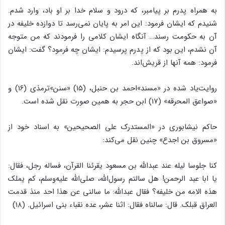
به همراه پدرم بر پیامبر، که درود و سلام خدا بر او باد، وارد شدم.
شنیدم که ایشان فرمود: این امر به پایان نمى‌‌رسد تا دوازده خلیفه در
آن به حکومت رسند… آنگاه ایشان کلامى را فرمودند که من متوجه
آن نشدم، این بود که از پدرم پرسیدم: ایشان چه فرمود؟ گفت: ایشان
فرمود: همه آنها از قریش‌‌اند.
روایت‌‌یاد شده در «مسند»احمد بن حنبل، (۱۵) «سنن‌‌»ترمذى (۱۶) و
«صواعق المحرقه‌‌» (17) ابن حجر به همین صورت نقل شده است.
حاکم نیشابورى در «المستدرک على الصحیحین‌‌» به اسناد خود از
«مسروق بن اجدع‌‌» چنین نقل مى‌‌کند:
کنا جلوسا لیله عند عبدالله بن مسعود یقرئنا القرآن، فساله رجل، فقال:
یا ابا عبد الرحمن! هل سالتم رسول‌‌الله، صلى‌‌الله علیه‌‌وسلم، کم یملک
هذه الامه من خلیفه؟ فقال عبدالله: ما سالنى عن هذا احد منذ قدمت
العراق قبلک. قال: سالناه فقال: اثنا عشر، عده نقباء بنى اسرائیل. (۱۸)