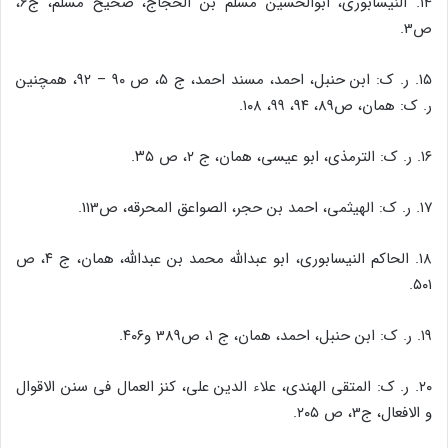
۱۴. النیسابورى، ابوالحسین مسلم بن الحجاج، صحیح مسلم، ج‌‌6،
ص‌‌3.
۱۵. ر. ک: ابن حنبل، احمد، مسند احمد، ج ۵، ص ۹۰ – ۹۲، همچنین
ر. ک: همان، ص‌‌89، ۹۴، ۹۹، ۱۰۸.
۱۶. ر. ک: الترمذى، ابو عیسى، همان، ج ۲، ص ۳۵.
۱۷. ر. ک: الهیثمى، احمد بن حجر، الصواعق المحرقه، ص‌‌113.
۱۸. الحاکم النیسابورى، ابو عبدالله محمد بن عبدالله، همان، ج ۴، ص
۵۰۱.
۱۹. ر. ک: ابن حنبل، احمد، همان، ج ۱، ص‌‌389 و۴۰۶.
۲۰. ر. ک: المتقى الهندى، علاء الدین على، کنز العمال فى سنن الاقوال
و الافعال، ج‌‌3، ص ۲۰۵.