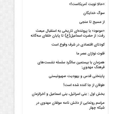
«حالا نوبت آمریکاست!»
سوگ خدایگان
از مسیح تا منجی
«موعود» با پرونده‌ای تاریخی به استقبال مبعث
رفت: از حضرت اسماعیل(ع) تا پایان خلفای سه‌گانه
کودتای اقتصادی در شرف وقوع است
فلوت نوازان عصر ما
همزمان با بیستمین سالگرد سلسله نشست‌های
فرهنگ مهدوی:‌
پایتختی قدس و یهودیت صهیونیستی
طوفان از جا کنده شده است!
بخش اول : بنی اسرائیل، بنی اسماعیل و آخرالزمان
مراسم رونمایی از دانش نامه مولفان مهدوی در
شبکه چهار