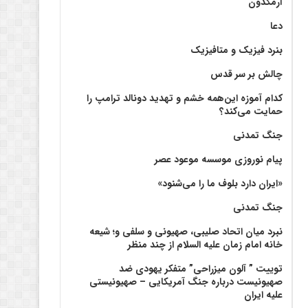
آرمگدون
دعا
بنرد فیزیک و متافیزیک
چالش بر سر قدس
کدام آموزه این‌همه خشم و تهدید دونالد ترامپ را
حمایت می‌کند؟
جنگ تمدنی
پیام نوروزی موسسه موعود عصر
«ایران دارد بلوف ما را می‌شنود»
جنگ تمدنی
نبرد میان اتحاد صلیبی، صهیونی و سلفی و؛ شیعه
خانه امام زمان علیه السلام از چند منظر
توییت ” آلون میزراحی” متفکر یهودی ضد
صهیونیست درباره جنگ آمریکایی – صهیونیستی
علیه ایران