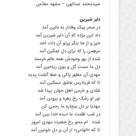
سیدمحمد عبدالهى – مشهد مقدّس
دلبر شیرین
در سحر پیک وفادار به بالین آمد
داد این مژده که آن دلبر شیرین آمد
خیز و از جا بنگر پرتو آن ذات احد
مرهمى را که براى دل غمگین آمد
شده از بهر وجودش همه عالم خرسند
دل ما مست گل و بوى ریاحین آمد
مهدى آن مظهر پاکى و صفا گشت پدید
تا که فریادرس عاشق مسکین آمد
شادى و خرمى اهل جهان پیدا شد
نور او رشک رخ زهره و پروین آمد
مهدیا بر دل بیچاره ما رحمى کن
در شب ظلمت ما دیده خدا بین آمد
شده ام محو رخ حضرت مهدى امروز
تا که »الهامى« از آن بر دل خونین آمد