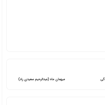
گى
میهمان ماه (عبدالرحیم سعیدی راد)