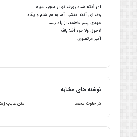
اى آنکه شده روزف تو از هجر، سیاه
وف اى آنکه کفشى آه، به هر شام و پگاه
مهدى پسر فاطمه، از راه رسد
لاحول ولا قوه اّفلا باللَّه
اکبر مرتضوى
نوشته های مشابه
در خلوت محمد
متن غایب زند