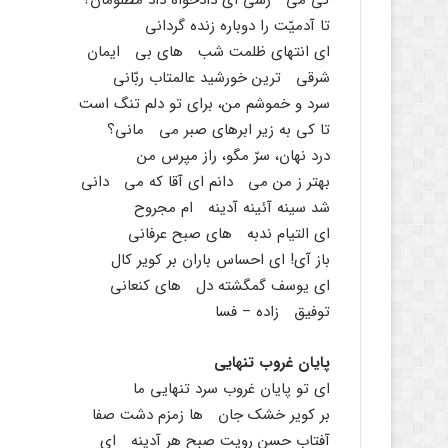
کى مى رسى اى دادخواه داد مظلومان؟
تا آدمیّت را دوباره زنده گردانى
اى انتهاى ظلمت شب هاى بى ایمان
شرقى ترین خورشید عالمتاب ربّانى
سرد و خموشم من، براى تو دلم تنگ است
تا کى به زیر ابرهاى صبر مى مانى؟
درد نهان، سرّ مگو، راز مپرس من
بهتر ز من مى دانم اى آقا که مى دانى
شد سینه آئینه آدینه ام مجروح
اى التیام ندبه هاى صبح عرفانى
باز آى! اى احساس باران بر کویر کال
اى یوسف گمگشته دل هاى کنعانى
توفیق زاده – فسا
پایان غروب تنهایى
اى تو پایان غروب سرد تنهایى ما
بر کویر خشک جان ها زمزم دشت صفا
آفتاب حسن رویت صبح هر آدینه اى