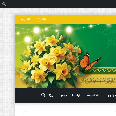
ج
English
العربیه
تغییر
جستجو
هدوی
دانشنامه
ارتباط با موعود
پوسته
برای