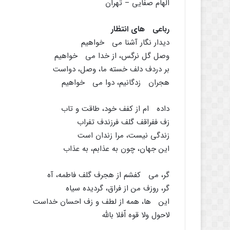
الهام صفایى – تهران
رباعى هاى انتظار
دیدار نگار آشنا مى خواهیم
وصل گل نرگس، از خدا مى خواهیم
بر دردف دلف خسته ما، وصل، دواست
هجران زدگانیم، دوا مى خواهیم
داده ام از کفف خود، طاقت و تاب
زف ففراقف گلف فرزندف تفراب
زندگى نیست، مرا زندان است
این جهان، چون به عذابم، به عذاب
گر، مى کفشم از هجرف گلف فاطمه، آه
گر، روزف من از فراق، گردیده سیاه
این ها، همه از لطف و زف احسان خداست
لاحول ولا قوه اّفلا باللَّه