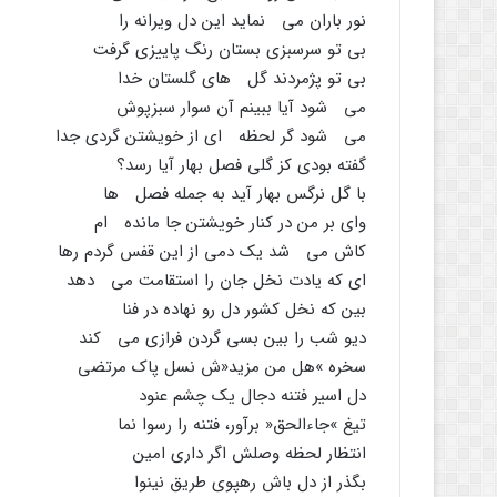
نور باران مى نماید این دل ویرانه را
بى تو سرسبزى بستان رنگ پاییزى گرفت
بى تو پژمردند گل هاى گلستان خدا
مى شود آیا ببینم آن سوار سبزپوش
مى شود گر لحظه اى از خویشتن گردى جدا
گفته بودى کز گلى فصل بهار آیا رسد؟
با گل نرگس بهار آید به جمله فصل ها
واى بر من در کنار خویشتن جا مانده ام
کاش مى شد یک دمى از این قفس گردم رها
اى که یادت نخل جان را استقامت مى دهد
بین که نخل کشور دل رو نهاده در فنا
دیو شب را بین بسى گردن فرازى مى کند
سخره »هل من مزید«ش نسل پاک مرتضى
دل اسیر فتنه دجال یک چشم عنود
تیغ »جاءالحق« برآور، فتنه را رسوا نما
انتظار لحظه وصلش اگر دارى امین
بگذر از دل باش رهپوى طریق نینوا