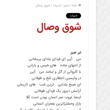
خانه
/
سایر
/
ادبیات
/
شوق وصال
ادبیات
شوق وصال
ابر صبر
مى آیى اى فرداى یلداى پریشانى
از انتهاى جاده هاى خیس و بارانى
با کاروانى از گل و لبخند مى آیى
در واپسین انتظارى تلخ و طولانى
اى صبح یلدایى ترین شب هاى تاریخى
آرامش دیروز یک فرداى طوفانى
اینجا غروب عمر انسان بودن است آقا
بازار وحشتزاترین بفحران انسانى