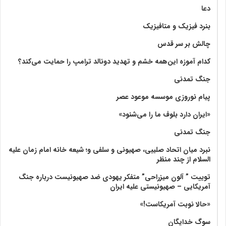
دعا
بنرد فیزیک و متافیزیک
چالش بر سر قدس
کدام آموزه این‌همه خشم و تهدید دونالد ترامپ را حمایت می‌کند؟
جنگ تمدنی
پیام نوروزی موسسه موعود عصر
«ایران دارد بلوف ما را می‌شنود»
جنگ تمدنی
نبرد میان اتحاد صلیبی، صهیونی و سلفی و؛ شیعه خانه امام زمان علیه
السلام از چند منظر
توییت ” آلون میزراحی” متفکر یهودی ضد صهیونیست درباره جنگ
آمریکایی – صهیونیستی علیه ایران
«حالا نوبت آمریکاست!»
سوگ خدایگان