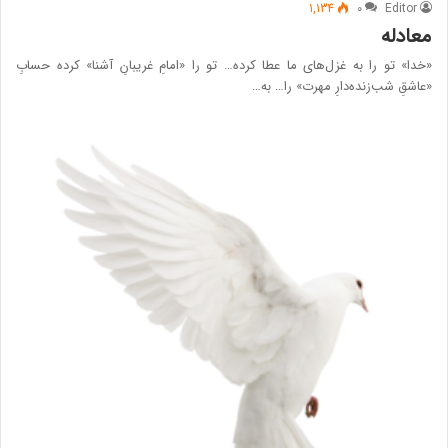
1,134
۰
Editor
معادله
«خدا» تو را به غزل‌های ما عطا کرده… تو را «امامِ غریبانِ آشنا» کرده حسابِ
«عاشقِ شب‌زنده‌دارِ مهرت» را… به…