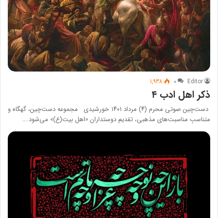
1,938
۰
Editor
ذکر اهل ادب ۴
دست‌چین صوتی محرم (۴) مرداد ۱۴۰۱ خورشیدی مجموعه دست‌چین، گهگاه و
متناسبِ مناسبت‌های مذهبی، تقدیم دوستداران «اهل بیت(ع)» می‌شود.…