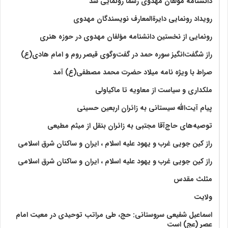
دانشنامه مولفان مهدوی رسما رونمایی شد
رویداد رونمایی دایرةالمعارف نویسندگان مهدوی
رونمایی از نخستین دانشنامه مؤلفان مهدوی در حوزه هنری
راز شگفت‌انگیز سوره حمد در گفت‌وگوی قیصر روم و امام هادی(ع)
صراط با ویژه نامه میلاد حضرت محمد مصطفی(ع) آمد
ملکداری و سیاست از معاویه تا ماکیاولی
پیام آیت‌الله سیستانی به زائران اربعین حسینی
توصیه‌های حاج‌آقا مجتبی به زائران بنقل از میثم مطیعی
راز کین جویی غرب و یهود علیه اسلام ، ایران و ساکنان شرق اسلامی
راز کین جویی غرب و یهود علیه اسلام ، ایران و ساکنان شرق اسلامی
مثلث مقدس
ولايت‏
اسماعیل شفیعی سروستانی: حج، طی مراتب توحیدی در معیت امام
عصر (عج) است