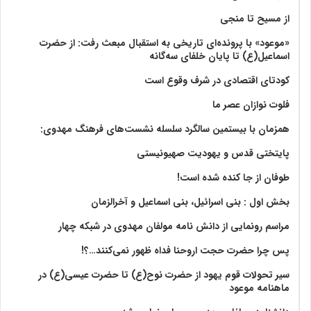
از مسیح تا منجی
«موعود» با پرونده‌ای تاریخی به استقبال مبعث رفت: از حضرت
اسماعیل(ع) تا پایان خلفای سه‌گانه
کودتای اقتصادی در شرف وقوع است
فلوت نوازان عصر ما
همزمان با بیستمین سالگرد سلسله نشست‌های فرهنگ مهدوی:‌
پایتختی قدس و یهودیت صهیونیستی
طوفان از جا کنده شده است!
بخش اول : بنی اسرائیل، بنی اسماعیل و آخرالزمان
مراسم رونمایی از دانش نامه مولفان مهدوی در شبکه چهار
پس چرا حضرت حجت اروحنا فداه ظهور نمی‌کنند…؟!
سیر تحولات قوم یهود از حضرت نوح(ع) تا حضرت عیسی(ع) در
ماهنامه موعود