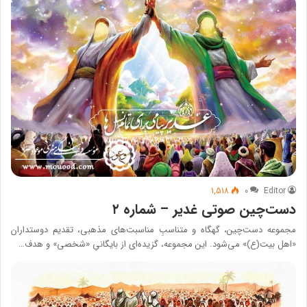
1,518
۰
Editor
دست‌چین صوتی غدیر – شماره ۲
مجموعه دست‌چین، گهگاه و متناسبِ مناسبت‌های مذهبی، تقدیم دوستداران
«اهل بیت(ع)» می‌شود. این مجموعه، گزیده‌ای از بایگانیِ «شخصی» و هدف…