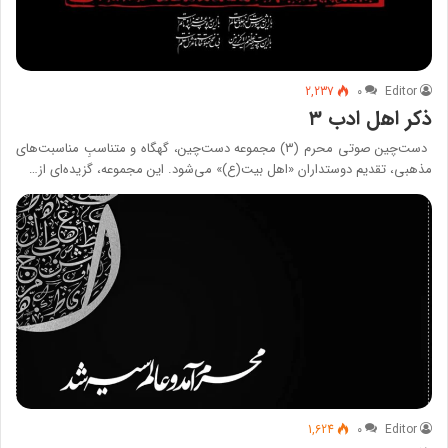
2,237
۰
Editor
ذکر اهل ادب ۳
دست‌چین صوتی محرم (۳) مجموعه دست‌چین، گهگاه و متناسبِ مناسبت‌های
مذهبی، تقدیم دوستداران «اهل بیت(ع)» می‌شود. این مجموعه، گزیده‌ای از…
1,624
۰
Editor