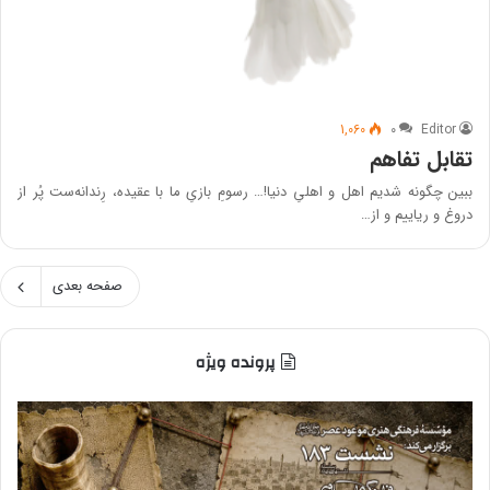
1,060
۰
Editor
تقابل تفاهم
ببین چگونه شدیم اهل و اهلیِ دنیا!… رسومِ بازیِ ما با عقیده، رِندانه‌ست پُر از
دروغ و ریاییم و از…
صفحه بعدی
پرونده ویژه