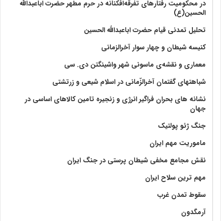
در محکومیت رفتارهای تفرقه‌افکنانه در حرم مطهر حضرت اباعبدالله
الحسین(ع)
تحلیل تمدنی قیام حضرت اباعبدالله الحسین
کنیسه شیطان و چهار سوار آخرالزمانی
معماری و نقشه‌ی ماسونی شهر واشينگتن دی. سی
شباهتهای گفتمان آخر‌الزّمانی در اسلام شیعی و زرتشتی
نشانه های بحران فراگیر انرژی و زنجیره تامین کالاهای اساسی در
جهان
جنگ ژئو پولتیک
ماموریت مهم ایران
نقش مجامع مخفی شیطان پرستی در جنگ ایران
مهم ترین سلاح ایران
سقوط تمدن غرب
آرمگدون