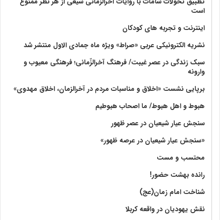
تطبیق تحولات شامات با روایات آخرالزمانی شیعی از هر نظر ممنوع
است
اینترنت و تجربه های کودکان
نشریه الکترونیکی عربی «صراط» ویژه ماه جمادی الاول منتشر شد
سبک زندگی در عصر غیبت/ فرهنگ آخرالزّمانی؛ فرهنگی معیوب و
وارونه
برپایی نشست «اخلاق و مناسبات مردم در آخرالزمان، اخلاق مهدوی»
هبوط و اهل هبوط/ ما اصحاب هبوطیم
سنجش عیار شیعیان در عصر ظهور
«سنجش عیار شیعیان در عرصه ظهور»
محتسب و مست
رانده بهشت‌ حضور!
شناخت امام زمان(عج)
نقش یهودیان در واقعه کربلا