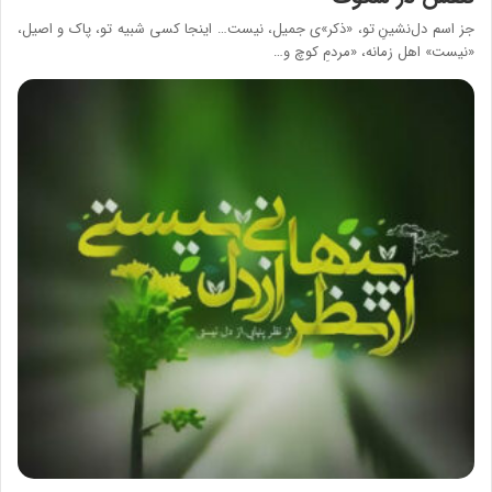
جز اسم دل‌نشینِ تو، «ذکر»ی جمیل، نیست… اینجا کسی شبیه تو، پاک و اصیل،
«نیست» اهل زمانه، «مردمِ کوچ و…