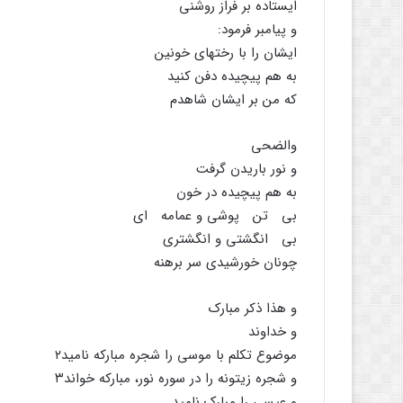
ایستاده بر فراز روشنی
و پیامبر فرمود:
ایشان را با رختهای خونین
به هم پیچیده دفن کنید
که من بر ایشان شاهدم
والضحی
و نور باریدن گرفت
به هم پیچیده در خون
بی تن پوشی و عمامه ای
بی انگشتی و انگشتری
چونان خورشیدی سر برهنه
و هذا ذکر مبارک
و خداوند
موضوع تکلم با موسی را شجره مبارکه نامید۲
و شجره زیتونه را در سوره نور، مبارکه خواند۳
و عیسی را مبارک نامید