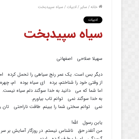
خانه
/
سایر
/
ادبیات
/
سیاه سپیدبخت
ادبیات
سیاه سپیدبخت
سهیلا صلاحی اصفهانی
دیگر بس است. یک عمر رنج سیاهی را تحمل کرده ام، 
از وقتی خود را شناختم، برده ای سیاه بوده ام، چهره
اما شما که می دانید به خدا سوگند دلم سیاه نیست.
به خدا سوگند نمی توانم تاب بیاورم.
نمی توانم سختی شما را ببینم. طاقت ناراحتی تان را 
یابن رسول الله!
من آنقدر حق ناشناس نیستم. در روزگار آسایش بر سر
گرسنگی ام را برطرف کرده اید؛