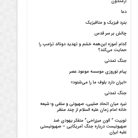
آرمگدون
دعا
بنرد فیزیک و متافیزیک
چالش بر سر قدس
کدام آموزه این‌همه خشم و تهدید دونالد ترامپ را
حمایت می‌کند؟
جنگ تمدنی
پیام نوروزی موسسه موعود عصر
«ایران دارد بلوف ما را می‌شنود»
جنگ تمدنی
نبرد میان اتحاد صلیبی، صهیونی و سلفی و؛ شیعه
خانه امام زمان علیه السلام از چند منظر
توییت ” آلون میزراحی” متفکر یهودی ضد
صهیونیست درباره جنگ آمریکایی – صهیونیستی
علیه ایران