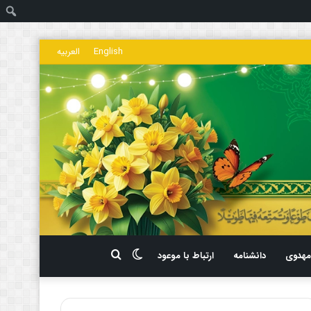
ج
English
العربیه
تغییر
جستجو
هدوی
دانشنامه
ارتباط با موعود
پوسته
برای