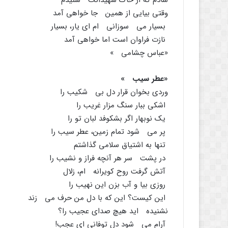
شادم که از خاک شهیدانت شنیدم
وقتى بیایى از همین جا خواهى آمد
بسیار مى سوزانى ام اى یار، بسیار
نازت فراوان است اما خواهى آمد
«عباس چشامى »
«عطر سیب »
وردى بخوان قرار دل بى شکیب را
اشکى ببار سنگ مزار غریب را
یک نوبهار اگر بشکوفد لبان تو را
پر مى شود تمام زمین، عطر سیب را
تنها به اشتیاق سلامى گذاشتم
در پشت سر هر آنچه فراز و نشیب را
آتش گرفت روح کویرانه ام، زلال
روزى بیا و آب بزن این نهیب را
این کیست؟ این که با دل من حرف مى زند
نشنیده اید هیچ صداى عجیب را؟
آرام مى شود دل توفانى اى عجب!