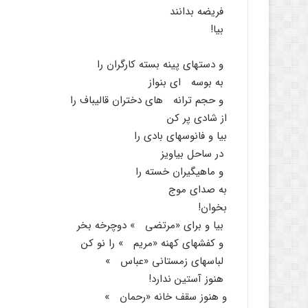
فریضه بدانند
بیا!
و دستهاى پینه بسته کارگران را
به بوسه اى بنواز
و حجم ترانه هاى دختران قالیباف را
از شادى پر کن
بیا و فانوسهاى بادى را
در ساحل بیاویز
و ماهیگیران خسته را
به صداى موج
بخوان!
بیا و براى «مرتضى » دوچرخه بخر
و کفشهاى کهنه «مریم » را نو کن
لباسهاى زمستانى «عباس »
هنوز آستین ندارد!
و هنوز سقف خانه «رحمان »