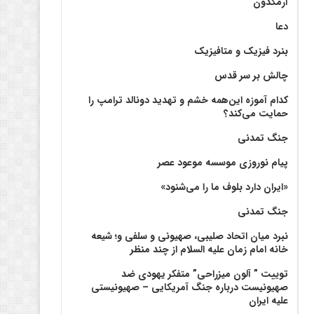
آرمگدون
دعا
بنرد فیزیک و متافیزیک
چالش بر سر قدس
کدام آموزه این‌همه خشم و تهدید دونالد ترامپ را
حمایت می‌کند؟
جنگ تمدنی
پیام نوروزی موسسه موعود عصر
«ایران دارد بلوف ما را می‌شنود»
جنگ تمدنی
نبرد میان اتحاد صلیبی، صهیونی و سلفی و؛ شیعه
خانه امام زمان علیه السلام از چند منظر
توییت ” آلون میزراحی” متفکر یهودی ضد
صهیونیست درباره جنگ آمریکایی – صهیونیستی
علیه ایران