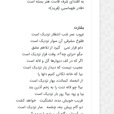
به اقتداى شرف قامت هنر بسته است
«قادر طهماسبى (فرید)»
بشارت
غروب عمر شب انتظار نزدیک است
طلوع مشرقى آن سوار نزدیک است
دلم قرار نمى گیرد از تلاطم عشق
مگو «براى چه؟»، وقت قرار نزدیک است
اگر که در کف دیوارها گل و لاله است
عجیب نیست که دیدار یار نزدیک است
بیا که خانه تکانى کنیم دلها را
از انجماد کسالت، بهار نزدیک است
بیا! چو لاله تنت را به زخم آذین بند
بیا و زود بیا! روز بار نزدیک است
فریب خویش مده، تشنگیت خواهد کشت
دو گام پیش بنه، چشمه سار نزدیک است
در آسمان پگاه آن پرنده را دیدى؟