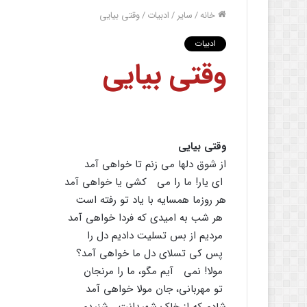
خانه
/
سایر
/
ادبیات
/
وقتى بیایى
ادبیات
وقتى بیایى
وقتى بیایى
از شوق دلها مى زنم تا خواهى آمد
اى یار! ما را مى کشى یا خواهى آمد
هر روزما همسایه با یاد تو رفته است
هر شب به امیدى که فردا خواهى آمد
مردیم از بس تسلیت دادیم دل را
پس کى تسلاى دل ما خواهى آمد؟
مولا! نمى آیم مگو، ما را مرنجان
تو مهربانى، جان مولا خواهى آمد