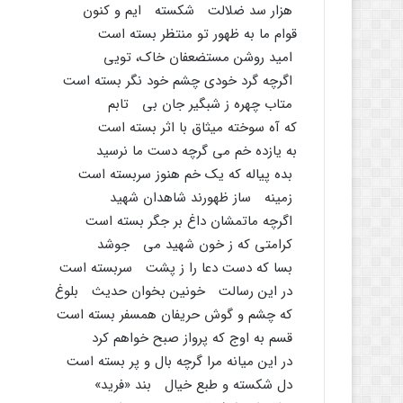
هزار سد ضلالت شکسته ایم و کنون
قوام ما به ظهور تو منتظر بسته است
امید روشن مستضعفان خاک، تویى
اگرچه گرد خودى چشم خود نگر بسته است
متاب چهره ز شبگیر جان بى تابم
که آه سوخته میثاق با اثر بسته است
به یازده خم مى گرچه دست ما نرسید
بده پیاله که یک خم هنوز سربسته است
زمینه ساز ظهورند شاهدان شهید
اگرچه ماتمشان داغ بر جگر بسته است
کرامتى که ز خون شهید مى جوشد
بسا که دست دعا را ز پشت سربسته است
در این رسالت خونین بخوان حدیث بلوغ
که چشم و گوش حریفان همسفر بسته است
قسم به اوج که پرواز صبح خواهم کرد
در این میانه مرا گرچه بال و پر بسته است
دل شکسته و طبع خیال بند «فرید»