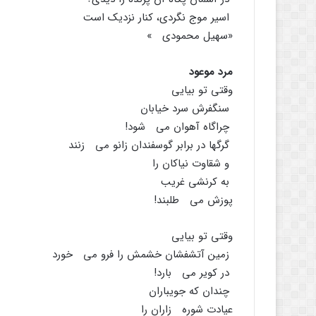
اسیر موج نگردى، کنار نزدیک است
«سهیل محمودى »
مرد موعود
وقتى تو بیایى
سنگفرش سرد خیابان
چراگاه آهوان مى شود!
گرگها در برابر گوسفندان زانو مى زنند
و شقاوت نیاکان را
به کرنشى غریب
پوزش مى طلبند!
وقتى تو بیایى
زمین آتشفشان خشمش را فرو مى خورد
در کویر مى بارد!
چندان که جویباران
عیادت شوره زاران را