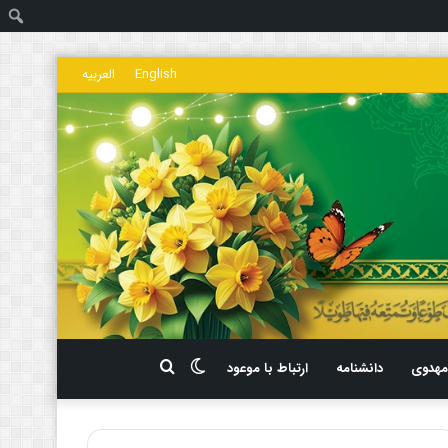
ج
English
العربیه
تغییر
جستجو
هدوی
دانشنامه
ارتباط با موعود
پوسته
برای