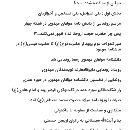
طوفان از جا کنده شده است!
بخش اول : بنی اسرائیل، بنی اسماعیل و آخرالزمان
مراسم رونمایی از دانش نامه مولفان مهدوی در شبکه چهار
پس چرا حضرت حجت اروحنا فداه ظهور نمی‌کنند…؟!
سیر تحولات قوم یهود از حضرت نوح(ع) تا حضرت عیسی(ع) در
ماهنامه موعود
دانشنامه مولفان مهدوی رسما رونمایی شد
رویداد رونمایی دایرةالمعارف نویسندگان مهدوی
رونمایی از نخستین دانشنامه مؤلفان مهدوی در حوزه هنری
راز شگفت‌انگیز سوره حمد در گفت‌وگوی قیصر روم و امام هادی(ع)
صراط با ویژه نامه میلاد حضرت محمد مصطفی(ع) آمد
ملکداری و سیاست از معاویه تا ماکیاولی
پیام آیت‌الله سیستانی به زائران اربعین حسینی