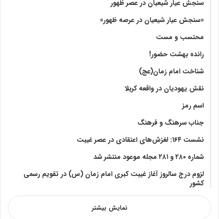
سنجش عیار شیعیان در عصر ظهور
«سنجش عیار شیعیان در عرصه ظهور»
محتسب و مست
رانده بهشت‌ حضور!
شناخت امام زمان(عج)
نقش یهودیان در واقعه کربلا
اسم رمز
جناب سرهنگ و فرهنگ
نشست ۱۶۴: لغزش‌های اعتقادی در عصر غیبت
شماره ۲۸۰ و ۲۸۱ مجله موعود منتشر شد
لزوم درج سالروز آغاز غیبت کبری امام زمان (س) در تقویم رسمی
کشور
نمایش بیشتر