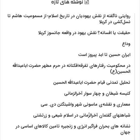
نوشته های تازه
روایتی ناگفته از نقش یهودیان در تاریخ اسلام؛ از مسمومیت هاشم تا
نسل‌کشی در کربلا
حقیقت یا افسانه؟‌ نقش یهود در واقعه جانسوز کربلا
وداع
ایران حسین تا ابد پیروز است
در محکومیت رفتارهای تفرقه‌افکنانه در حرم مطهر حضرت اباعبدالله
الحسین(ع)
تحلیل تمدنی قیام حضرت اباعبدالله الحسین
کنیسه شیطان و چهار سوار آخرالزمانی
معماری و نقشه‌ی ماسونی شهر واشينگتن دی. سی
شباهتهای گفتمان آخر‌الزّمانی در اسلام شیعی و زرتشتی
نشانه های بحران فراگیر انرژی و زنجیره تامین کالاهای اساسی در
جهان