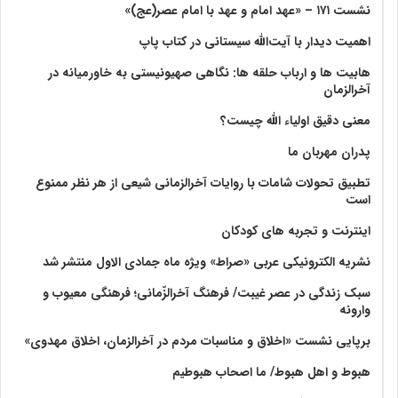
نشست ۱۷۱ – «عهد امام و عهد با امام عصر(عج)»
اهمیت دیدار با آیت‌الله سیستانی در کتاب پاپ
هابیت ها و ارباب حلقه ها: نگاهی صهیونیستی به خاورمیانه در
آخرالزمان
معنی دقیق اولیاء الله چیست؟
پدران مهربان ما
تطبیق تحولات شامات با روایات آخرالزمانی شیعی از هر نظر ممنوع
است
اینترنت و تجربه های کودکان
نشریه الکترونیکی عربی «صراط» ویژه ماه جمادی الاول منتشر شد
سبک زندگی در عصر غیبت/ فرهنگ آخرالزّمانی؛ فرهنگی معیوب و
وارونه
برپایی نشست «اخلاق و مناسبات مردم در آخرالزمان، اخلاق مهدوی»
هبوط و اهل هبوط/ ما اصحاب هبوطیم