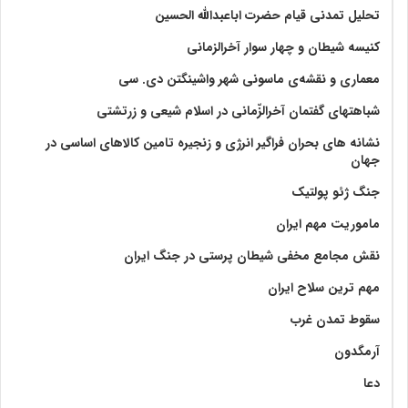
تحلیل تمدنی قیام حضرت اباعبدالله الحسین
کنیسه شیطان و چهار سوار آخرالزمانی
معماری و نقشه‌ی ماسونی شهر واشينگتن دی. سی
شباهتهای گفتمان آخر‌الزّمانی در اسلام شیعی و زرتشتی
نشانه های بحران فراگیر انرژی و زنجیره تامین کالاهای اساسی در
جهان
جنگ ژئو پولتیک
ماموریت مهم ایران
نقش مجامع مخفی شیطان پرستی در جنگ ایران
مهم ترین سلاح ایران
سقوط تمدن غرب
آرمگدون
دعا