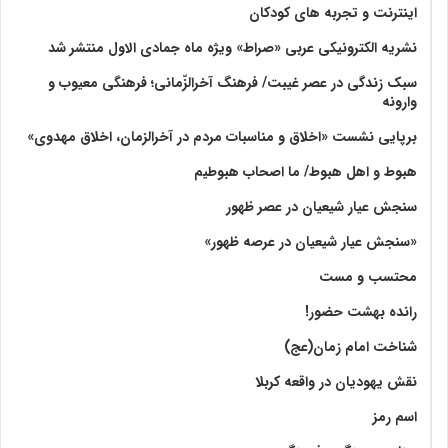
اینترنت و تجربه های کودکان
نشریه الکترونیکی عربی «صراط» ویژه ماه جمادی الاول منتشر شد
سبک زندگی در عصر غیبت/ فرهنگ آخرالزّمانی؛ فرهنگی معیوب و
وارونه
برپایی نشست «اخلاق و مناسبات مردم در آخرالزمان، اخلاق مهدوی»
هبوط و اهل هبوط/ ما اصحاب هبوطیم
سنجش عیار شیعیان در عصر ظهور
«سنجش عیار شیعیان در عرصه ظهور»
محتسب و مست
رانده بهشت‌ حضور!
شناخت امام زمان(عج)
نقش یهودیان در واقعه کربلا
اسم رمز