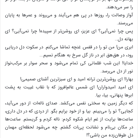
را سر می‌دهند.
آواز وصالت‌ را، روزها در پی‌ هم‌ می‌آیند و می‌روند و عمرها به‌ پایان‌
می‌رسند.
پس‌ چرا نمی‌آیی‌؟ ای‌ عزیز، ای‌ روشن‌تر از سپیده‌! چرا نمی‌آیی‌؟ ای‌
بهانه دل‌…
ابری من! من‌ تو را در قفس‌ غنچه‌ تماشا می‌کنم‌. در سکوت‌ دل‌ دریایی‌
رود، در هق‌هق‌ ابر در ناز گل‌ سرخ‌ به‌ هنگام‌ نسیم‌….
خدایا! این شب ظلمانی کی تمام می‌شود و سحر سوار بر مرکب‌نواز
نور از دل می‌رسد.
بهارا! ای‌ روشن‌ترین‌ ترانه‌ امید و ای‌ سبزترین‌ آشنای‌ صمیمی‌!
ای‌ امید امیدواران‌! ای‌ شمس‌ عالم‌افروز که‌ با نقاب‌ غیبت‌ به‌ پشت‌
ابرها پنهانی‌، بیا، بیا.
که‌ دیگر زمین‌ به‌ سختی‌ نفس‌ می‌کشد. صدای ناله‌ات از دور می‌آید،
کجایی‌؟ تو را می‌بینم‌. بیا و از خود برایم‌ بگو. از دردی‌ که‌ در دل‌ داری‌،
ساعت‌ها برایت‌ از غم‌ ایام‌ شکوه‌ کردم‌: ناله‌ کردم‌ و گریستم‌. ساعت‌ها
در مکان‌ بی‌نام‌ و نشانت‌ پی‌ات‌ گشتم‌. چه‌ می‌شود لحظه‌ای‌ مهمان‌
دل‌ طوفان‌زده‌ من‌ باشی‌؟!