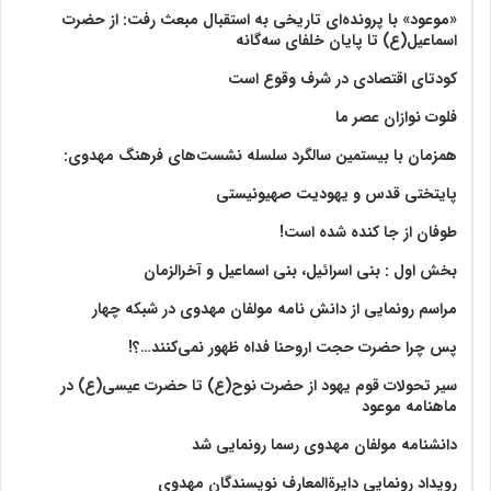
«موعود» با پرونده‌ای تاریخی به استقبال مبعث رفت: از حضرت
اسماعیل(ع) تا پایان خلفای سه‌گانه
کودتای اقتصادی در شرف وقوع است
فلوت نوازان عصر ما
همزمان با بیستمین سالگرد سلسله نشست‌های فرهنگ مهدوی:‌
پایتختی قدس و یهودیت صهیونیستی
طوفان از جا کنده شده است!
بخش اول : بنی اسرائیل، بنی اسماعیل و آخرالزمان
مراسم رونمایی از دانش نامه مولفان مهدوی در شبکه چهار
پس چرا حضرت حجت اروحنا فداه ظهور نمی‌کنند…؟!
سیر تحولات قوم یهود از حضرت نوح(ع) تا حضرت عیسی(ع) در
ماهنامه موعود
دانشنامه مولفان مهدوی رسما رونمایی شد
رویداد رونمایی دایرةالمعارف نویسندگان مهدوی