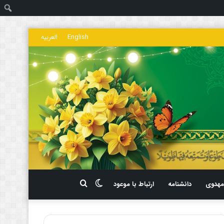
ج
English
العربیه
تغییر
جستجو
هدوی
دانشنامه
ارتباط با موعود
پوسته
برای