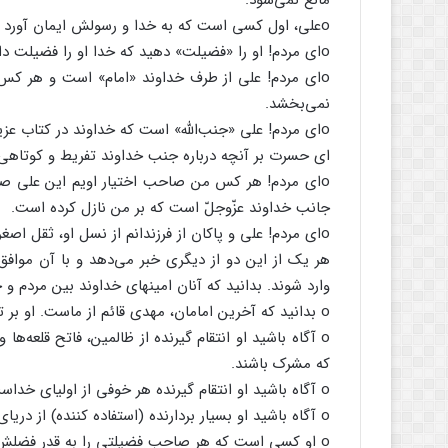
مانع‌ نمی‌شود.
oعلی‌، اول‌ کسی‌ است‌ که‌ به‌ خدا و رسولش‌ ایمان‌ آورد و هیچ‌کس‌ در ایمان‌ به‌ من‌ بر او سبقت‌ نگرفت‌.
oای‌ مردم‌! او را «فضیلت‌» دهید که‌ خدا او را فضیلت‌ داده‌ است‌ و او را قبول‌ کنید که‌ خداوند او را منصوب‌ نموده‌ است‌.
oای‌ مردم‌! علی‌ از طرف‌ خداوند «امام‌» است‌ و هر کس‌ 
نمی‌بخشد.
oای‌ مردم‌! علی‌ «جنب‌الله» است‌ که‌ خداوند در کتاب‌ عزیزش‌ ذکر کرده‌ و درباره‌ کسی‌ که‌ با او مخالفت‌ کند فرموده‌ است‌:
ای‌ حسرت‌ بر آنچه‌ درباره‌ جنب‌ خداوند تفریط‌ و کوتاهی‌ ک
oای‌ مردم‌! هر کس‌ من‌ صاحب‌ اختیار اویم‌ این‌ علی‌ ص
جانب‌ خداوند عزّوجلّ است‌ که‌ بر من‌ نازل‌ کرده‌ است‌.
oای‌ مردم‌! علی‌ و پاکان‌ از فرزندانم‌ از نسل‌ او، ثقل‌ اصغرند و قرآن‌ ثقل‌ اکبر است‌.
هر یک‌ از این‌ دو از دیگری‌ خبر می‌دهد و با آن‌ موافق
وارد شوند. بدانید که‌ آنان‌ امینهای‌ خداوند بین‌ مردم‌ و
o بدانید که‌ آخرین‌ امامان‌، مهدی‌ قائم‌ از ماست‌. او بر تمام‌ ادیان‌ غلبه‌ پیدا می‌کند.
o آگاه‌ باشید او انتقام‌ گیرنده‌ از ظالمین‌، فاتح‌ قلعه‌ه
که‌ مشرک‌ باشند.
o آگاه‌ باشید او انتقام‌ گیرنده‌ هر خوفی‌ از اولیای‌ خداست‌. بدانید او یاری‌ دهنده‌ دین‌ خداست‌.
o آگاه‌ باشید او بسیار بردارنده‌ (استفاده‌ کننده‌) از دریای‌ عمیق‌ [علم‌ الهی‌] است‌.
o او کسی‌ است‌ که‌ هر صاحب‌ فضیلتی‌ را به‌ قدر فضلش‌ و هر صاحب‌ جهالتی‌ را به‌ قدر جهلش‌ نشان‌ می‌نهد.