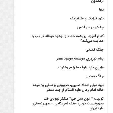
آرمگدون
دعا
بنرد فیزیک و متافیزیک
چالش بر سر قدس
کدام آموزه این‌همه خشم و تهدید دونالد ترامپ را
حمایت می‌کند؟
جنگ تمدنی
پیام نوروزی موسسه موعود عصر
«ایران دارد بلوف ما را می‌شنود»
جنگ تمدنی
نبرد میان اتحاد صلیبی، صهیونی و سلفی و؛ شیعه
خانه امام زمان علیه السلام از چند منظر
توییت ” آلون میزراحی” متفکر یهودی ضد
صهیونیست درباره جنگ آمریکایی – صهیونیستی
علیه ایران