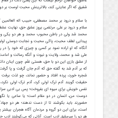
عاشق، خواهان ترحم نیست که این یعنی ذلت در مقام 
شفیق که اگر عنایتی کند، بالاترینش محبت اوست بر د
با سلام و درود بر محمد مصطفی، حبیب اله العالمی
سلام و درود بر علی مرتضی بروز عشق حق، نهایت عشقش 
محمد شد ولی در باطن محبوب محمد و هر دو یکی و این
پیدایی لطف محبت، پاکی محبت و نجابت دوستی اولیا
آنگاه که او اراده نمود بر کسی و چیزی که خود را در 
علی شد و محمد، ولایت و نبوت و آنگه رسالت و اما
از عشق بازی این دو با حق، هستی عَلَم. چون اینان دائ
که بر آدم شد به گفته حق که آدم جان گرفت و پا گرفت 
شجره خورد، پرده افتاد و حضور نماند، چو لذت برفت 
حقیقت گویند آدم ترک اولی کرد، آدم ترک اولی نکرد، 
نفس خویش برای میوه ای بفروخت؛ پس بی ادبی سزا
دوست من، انسان در دو مقام است؛ یا ساعی یا نگهد
حضورند باید بکوشند تا از دست ندهند؛ هر دو جهاد
است، برای این دو گروه و مردمان آگاه هجران بیشتر 
هر دو را سرمشق ادب است. آنانی که می‌کوشند ادب حکم م