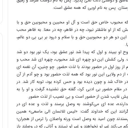
عاشق و دوستی ذلت نمی پذیرد. پس به نام دوست سرمد و رفیق
وستان. پس به نام اویی که همه عشق است.
ن که محبوب خاص حق است و آل او محبین و محبوبین حق و با
که از او عاشقتر نبود، چه در ظاهر، چه در معنا. به ظاهر محب
 دو هر دو محبوبین حق و با سلام و درود بر بی بی دو عالم،
.
روح او ببیند و اول که پیدا شد نور عشق بود، یک نور بود دو شد
مت. ولی کشش این دو چهره ای شد محبوب، چهره ای شد محب و
م از روز اول در حضور بودند با لذت حضور. چو چنین، آن نغمه ای
از دم ولایی این نور بود که همه لذت حضور بود و چو آدم از آن
در خاک شد و چون دیده بود و حس کرده بود، توبه کار شد. در
در مقام حضور بی ادبی کرد، گفته حق نشنیده گرفت و او را به
یش غایب شدن از حضور است و بی نصیب از لذت حضور.
ارنده، عده ای می‌کوشند به وصل برسند و لذت و عده ای در
گرانند این که خداوند گفت: «لیس للانسان الی ماسعی» همین
پسندند چون امید به وصل است ورنه واصلان را ترس از هجران؛
ی‌کند غیر او نخواهند و غیر او نبینند و آنانی که در وصلند باز