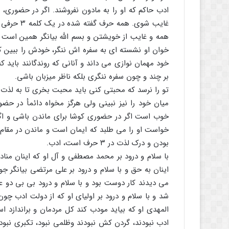
ادب حاکم که او را به مادون نفروشند. اگر در حضوری، ا
غایب شوی. 
همه و غایب از خویشتن و بسم الله بیانگر همین است که
خوان او نشسته ای به سفره اش ننگر، خودش را ببین که
خود مهمان نوازی می داند و آنانی که روندگانند باید که ا
بر چند و چون سفره ننگری بلکه ناظر میزبان باشی.
تو را نرسد که محبتی کنی باید محبت بخری تا به لذت ب
میان خود را نیز نبینی ولی هرگز مخواه دائمأ در حض
خوب است اگر در حضوری کوشا برای ماندن باشی و ا
خواست او را می طلبد که ایمان است و ماندن در مقا
بودن و درک لذت در ۳ حرف است، ادب.
با سلام و درود بر محمد مصطفی و آل او که اینان مناد
اینان به حق و با سلام و درود بر علی مرتضی بیانگر جو
می دیدند کار دوست بود و با سلام و درود بی بی دو ع
شد و با سلام و درود بر اولیای او که از دولت ادب چون
المهدی او که بیاید مودب کند کل مردمان و براندازد
ادب نبودند، گردن کش نبودند وظلمی نبود، تکبری نبو