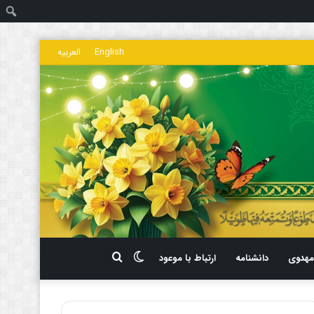
ج
English
العربیه
تغییر
جستجو
هدوی
دانشنامه
ارتباط با موعود
پوسته
برای