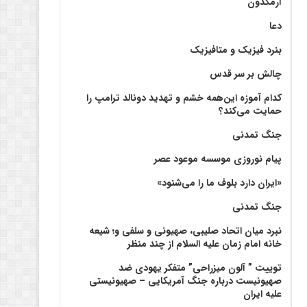
آرمگدون
دعا
بنرد فیزیک و متافیزیک
چالش بر سر قدس
کدام آموزه این‌همه خشم و تهدید دونالد ترامپ را
حمایت می‌کند؟
جنگ تمدنی
پیام نوروزی موسسه موعود عصر
«ایران دارد بلوف ما را می‌شنود»
جنگ تمدنی
نبرد میان اتحاد صلیبی، صهیونی و سلفی و؛ شیعه
خانه امام زمان علیه السلام از چند منظر
توییت ” آلون میزراحی” متفکر یهودی ضد
صهیونیست درباره جنگ آمریکایی – صهیونیستی
علیه ایران