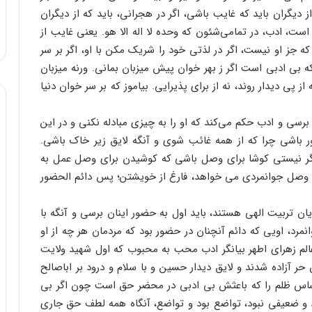
ز دیگران باید که غایب باشی، اگر در هجرانی، باید که از دیگران
همه حرف گفته شده در یک کلمه ۳ حرفی است، ادب، در تمامی‌شئون که وحده لا اله الا هو. یعنی غایب از
 جز او نیست، اگر در لذتی خود را شریک مکن با او، اگر بر سر
 بی ادبی است اگر ز بهر خوان پیش میزبان بمانی. ورنه میزبان
ز پی دیدار روند، نه از برای پذیرایی. بیاموز که بر سر خوان دنیا
رسی و ادب حکم می‌کند که او را به چیزی مبادله نکنی و در این
ور باشی چرا که از همه غائب شوی و آنگه لایق زیر خاک باشی.
گر نیستی کوشا برای وصل باشی که کوشیدن برای وصل عمل به
م وصل جوانمردی می خواهد، فارغ از خویشتن؛ پس دائم الحضور
یان تربیت الهی هستند، باید اول به حضور اینان برسی و آنگه با
انمرد، اویی که دائم آنچنان در حضور بود که مردمان هر چه از او
الم زهرای اطهر بیانگر ادب محب به محبوب که اول شهید ولایت
 حر آزاده شدند و لایق دیدار حسین و با سلام و درود بر اباصالح
 اساس ظلم را که باعثش بی ادبی در محضر حق است چون اگر بی
د و ضعیفی نبود، تواضع بود و تواضع، آنگاه همه لطف حق جاری