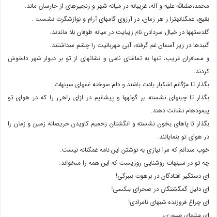
محمد،صلى‏الله علیه و آله، غریبانه در میانه شهر و زنجیره‏اى از حارسان ماند.
بقیع، غمگنانه‏ترا ز هر زمان، در آرزوى گامهاى آرام و نوازشگرت نشست .
گلدسته‏ها در خیال سردادن نام زیبایت در میانه طوفان بلا ماندند.
گنبدها در زیر آسمان غم گرفته، آبى مهربانیت را چشم مى‏داشتند.
و مسافران غریب، تنها به تماشاى نامى و نشانه‏اى از تو بر دیوار شهر دل‏خوش
کردند.
بگذار تا مژگانم اشکبار یادت باشند و دلم سوخته غمهاى سینه‏ات.
بگذار تا چینهاى نشسته بر گونه‏ها و پیشانیم در ازاى راهى را که در هواى تو
پیموده‏ام نشانت دهند.
بگذار تا پاهاى بخون نشسته و انگشتان زخمیم کاویدن حریصانه زمین و زمان را
در هواى تو بنمایانند.
خوب مى‏دانم که مرا نیازى به نوشتن این نامه غمگنانه نیست.
چه تو در سینه‏ات روشنایى روزیست که این همه را مى‏خواند.
اى دستگیر افتادگان در برهوت بى‏برگى!
اى دلیل گمگشتگان در صحراى بى‏کسى!
اى چراغ فروزنده شبهاى نامرادى!
اى منتهاى صبورى،