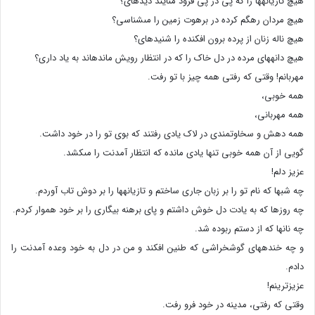
هیچ تازیانه‏ها را که پى در پى فرود مى‏آیند دیده‏اى؟
هیچ مردان ره‏گم کرده در برهوت زمین را مى‏شناسى؟
هیچ ناله زنان از پرده برون افکنده را شنیده‏اى؟
هیچ دانه‏هاى مرده در دل خاک را که در انتظار رویش مانده‏اند به یاد دارى؟
مهربانم! وقتى که رفتى همه چیز با تو رفت.
همه خوبى،
همه مهربانى،
همه دهش و سخاوتمندى در لاک یادى رفتند که بوى تو را در خود داشت.
گویى از آن همه خوبى تنها یادى مانده که انتظار آمدنت را مى‏کشد.
عزیز دلم!
چه شبها که نام تو را بر زبان جارى ساختم و تازیانه‏ها را بر دوش تاب آوردم.
چه روزها که به یادت دل خوش داشتم و پاى برهنه بیگارى را بر خود هموار کردم.
چه نانها که از دستم ربوده شد.
و چه خنده‏هاى گوش‏خراشى که طنین افکند و من در دل به خود وعده آمدنت را
دادم.
عزیزترینم!
وقتى که رفتى، مدینه در خود فرو رفت.