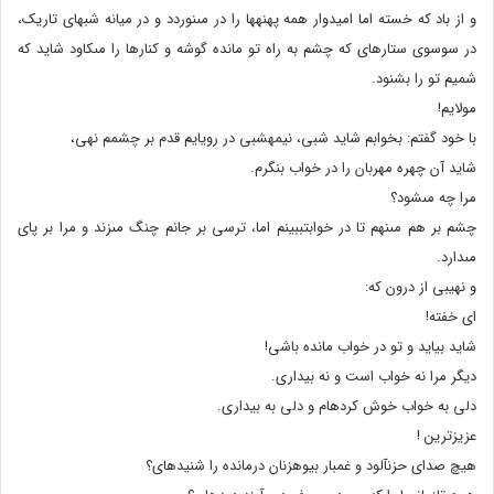
و از باد که خسته اما امیدوار همه پهنه‏ها را در مى‏نوردد و در میانه شبهاى تاریک،
در سوسوى ستاره‏اى که چشم به راه تو مانده گوشه و کنارها را مى‏کاود شاید که
شمیم تو را بشنود.
مولایم!
با خود گفتم: بخوابم شاید شبى، نیمه‏شبى در رویایم قدم بر چشمم نهى،
شاید آن چهره مهربان را در خواب بنگرم.
مرا چه مى‏شود؟
چشم بر هم مى‏نهم تا در خوابت‏ببینم اما، ترسى بر جانم چنگ مى‏زند و مرا بر پاى
مى‏دارد.
و نهیبى از درون که:
اى خفته!
شاید بیاید و تو در خواب مانده باشى!
دیگر مرا نه خواب است و نه بیدارى.
دلى به خواب خوش کرده‏ام و دلى به بیدارى.
عزیزترین !
هیچ صداى حزن‏آلود و غمبار بیوه‏زنان درمانده را شنیده‏اى؟