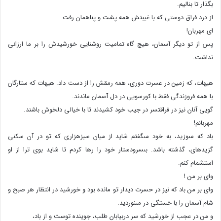
بگذار تا بنالیم.
از درد فراق دوستى که با غیبتش همه پشت و پناهمان رفت.
اى مهربان!
پس از تو دیگر آسمان، هیچ گاه تمامیت روشنایى خورشیدش را بر ما ارزانى
نداشت.
هیهات، که زمین در عسرت دورى، همه رمقش را از دست داد. هیهات که ستارگان
با همه فروزندگى فقط با کورسویى در دل آسمان ماندند.
گویى آنان نیز در فراقت‏سر در جیب خود کشیدند تا با خیالى دلخوش باشند.
مهربانم!
باد که مى‏وزید، به خود مى‏گفتم شاید از میان سبزه‏زارى که تو در آن سکنى
گزیده‏اى، گذشته باشد. بى‏سرودستار خود را رها کردم تا شاید بوى ترا از او
استشمام کنم.
واى بر من !
واى بر من باد که نیز در حسرت دیدار تو مانده بود و خورشید در انتظار هر صبح و
شام آسمان را با خستگى در مى‏نوردید.
و من در عجب از خورشید که سر دربیابان طلب، جوینده توست و از باد،