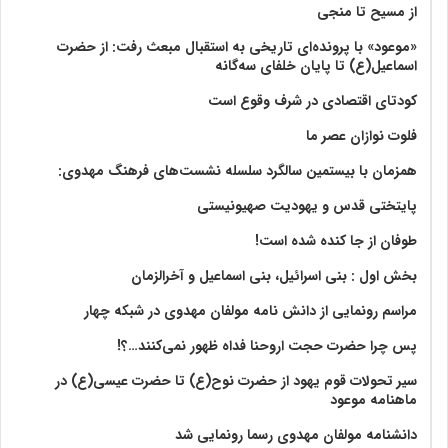
از مسیح تا منجی
«موعود» با پرونده‌ای تاریخی به استقبال مبعث رفت: از حضرت
اسماعیل(ع) تا پایان خلفای سه‌گانه
کودتای اقتصادی در شرف وقوع است
فلوت نوازان عصر ما
همزمان با بیستمین سالگرد سلسله نشست‌های فرهنگ مهدوی:‌
پایتختی قدس و یهودیت صهیونیستی
طوفان از جا کنده شده است!
بخش اول : بنی اسرائیل، بنی اسماعیل و آخرالزمان
مراسم رونمایی از دانش نامه مولفان مهدوی در شبکه چهار
پس چرا حضرت حجت اروحنا فداه ظهور نمی‌کنند…؟!
سیر تحولات قوم یهود از حضرت نوح(ع) تا حضرت عیسی(ع) در
ماهنامه موعود
دانشنامه مولفان مهدوی رسما رونمایی شد