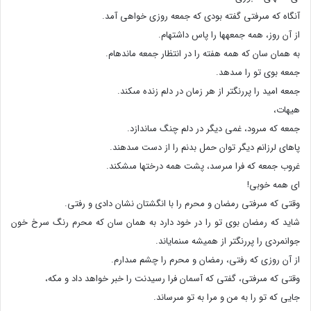
آنگاه که مى‏رفتى گفته بودى که جمعه روزى خواهى آمد.
از آن روز، همه جمعه‏ها را پاس داشته‏ام.
به همان سان که همه هفته را در انتظار جمعه مانده‏ام.
جمعه بوى تو را مى‏دهد.
جمعه امید را پررنگتر از هر زمان در دلم زنده مى‏کند.
هیهات،
جمعه که مى‏رود، غمى دیگر در دلم چنگ مى‏اندازد.
پاهاى لرزانم دیگر توان حمل بدنم را از دست مى‏دهند.
غروب جمعه که فرا مى‏رسد، پشت همه درختها مى‏شکند.
اى همه خوبى!
وقتى که مى‏رفتى رمضان و محرم را با انگشتان نشان دادى و رفتى.
شاید که رمضان بوى تو را در خود دارد به همان سان که محرم رنگ سرخ خون
جوانمردى را پررنگتر از همیشه مى‏نمایاند.
از آن روزى که رفتى، رمضان و محرم را چشم مى‏دارم.
وقتى که مى‏رفتى، گفتى که آسمان فرا رسیدنت را خبر خواهد داد و مکه،
جایى که تو را به من و مرا به تو مى‏رساند.