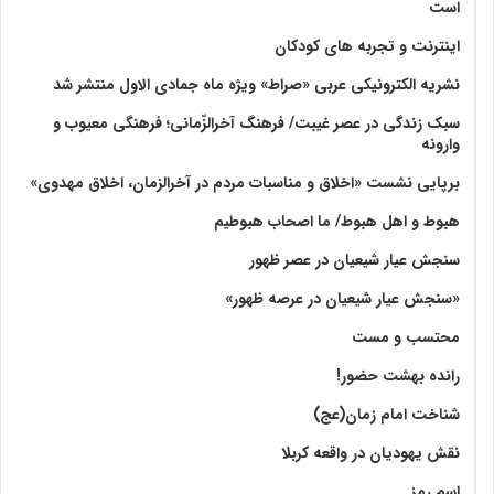
است
اینترنت و تجربه های کودکان
نشریه الکترونیکی عربی «صراط» ویژه ماه جمادی الاول منتشر شد
سبک زندگی در عصر غیبت/ فرهنگ آخرالزّمانی؛ فرهنگی معیوب و
وارونه
برپایی نشست «اخلاق و مناسبات مردم در آخرالزمان، اخلاق مهدوی»
هبوط و اهل هبوط/ ما اصحاب هبوطیم
سنجش عیار شیعیان در عصر ظهور
«سنجش عیار شیعیان در عرصه ظهور»
محتسب و مست
رانده بهشت‌ حضور!
شناخت امام زمان(عج)
نقش یهودیان در واقعه کربلا
اسم رمز