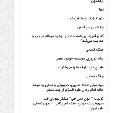
آرمگدون
دعا
بنرد فیزیک و متافیزیک
چالش بر سر قدس
کدام آموزه این‌همه خشم و تهدید دونالد ترامپ را
حمایت می‌کند؟
جنگ تمدنی
پیام نوروزی موسسه موعود عصر
«ایران دارد بلوف ما را می‌شنود»
جنگ تمدنی
نبرد میان اتحاد صلیبی، صهیونی و سلفی و؛ شیعه
خانه امام زمان علیه السلام از چند منظر
توییت ” آلون میزراحی” متفکر یهودی ضد
صهیونیست درباره جنگ آمریکایی – صهیونیستی
علیه ایران