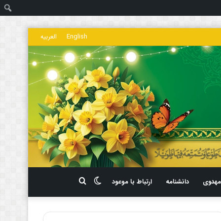
ج
English
العربیه
تغییر
جستجو
هدوی
دانشنامه
ارتباط با موعود
پوسته
برای