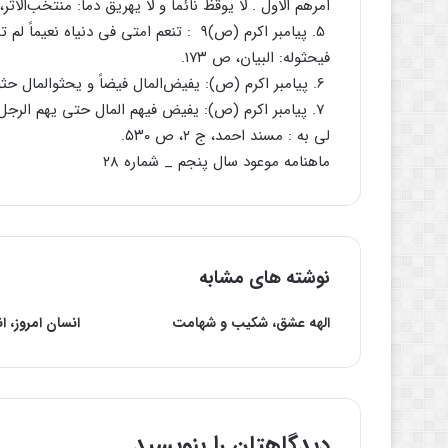
امرهم‌ الاول‌ . لا یوقظ‌ نائماً و لا یهریق‌ دماً: منتخب‌الاثر، ص‌
5. پیامبر اکرم‌ (ص)۹ : تنعم‌ امتی‌ فی‌ دنیاه‌
فیحثوله‌: البیان‌، ص‌ ۱۷۳.
6. پیامبر اکرم‌ (ص): یفیض‌المال‌ فیضاً و یحثوالمال‌ حثوا و لایعده‌ عدا :صحیح‌ مسلم‌، ج‌ ۸، ص‌ ۱۸۵.
7. پیامبر اکرم‌ (ص): یفیض‌ فیهم‌ المال‌ حتی‌ یهم‌ الرجل‌ 
لی‌ به‌ : مسند احمد، ج‌ ۲، ص‌ ۵۳۰.
ماهنامه موعود سال پنجم _ شماره ۲۸
نوشته های مشابه
الهه عشق، شکیب و شهامت
انسان امروز، ا
دیدگاهتان را بنویسید