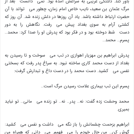
باور کند. دلتنگى غریبى به سراغش آمده بود. نمى دانست بعد از
مرگ عثمان بن سعید، نایب خاص امام زمان، چطور مى تواند با آن
حضرت ارتباط داشته باشد. یاد آن روزها در دلش زنده شد. آن روز که
کشتى آرام به سوى بغداد پیش مى رفت. نگاهش را به دور
دست شط دوخته بود و در فکر بود که پدرش او را صدا کرد: محمد…
پسرم… محمد…
پدرش ابراهیم بن مهزیار اهوازى در تب مى سوخت و تا رسیدن به
بغداد از دست محمد کارى ساخته نبود. به سراغ پدر رفت که بسختى
نفس مى کشید. دست محمد را در دست داغ و تبدارش گرفت:
پسرم این تب بیمارى علامت رسیدن مرگ است…
محمد وحشت زده گفت: نه… پدر… نه… تو زنده مى مانى… تو نباید
بمیرى.
ابراهیم بزحمت چشمانش را باز نگه مى داشت و نفس مى کشید:
گوش کن… من حال خودم را مى فهمم. مى دانى که همراه من