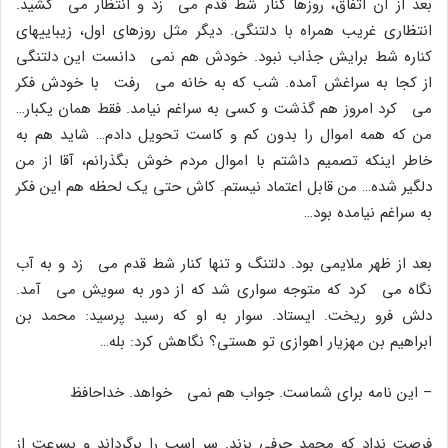
بعد از آن اتفاق، روزها کنار شط قدم مى زد و انتظار مى کشید.
انتظارى غریب همراه با دلتنگى. دیگر مثل روزهاى اول، زیباییهاى
کناره شط برایش جذاب نبود. خودش هم نمى دانست این دلتنگى
از کجا به سراغش آمده. شب که به خانه مى رفت با خودش فکر
مى کرد امروز هم گذشت و کسى به سراغم نیامد. فقط همان یکبار…
من که همه اموال را بدون کم و کاست تحویل دادم… شاید هم به
خاطر اینکه تصمیم داشتم با اموال مردم خوش بگذرانم، آقا از من
دلگیر شده… من قابل اعتماد نیستم. کاش حتى یک لحظه هم این فکر
به سراغم نیامده بود…
بعد از ظهر ملایمى بود. دلتنگ و تنها کنار شط قدم مى زد و به آب
نگاه مى کرد که متوجه سوارى شد که از دور به سویش مى آمد.
دلش فرو ریخت. ایستاد. سوار به او که رسید پرسید: محمد بن
ابراهیم بن مهزیار اهوازى تو هستى؟ نگاهش کرد: بله…
– این نامه براى شماست. جواب هم نمى خواهد. خداحافظ
فرصت نداد که محمد حرفى بزند. سر اسب را برگرداند و بسرعت از