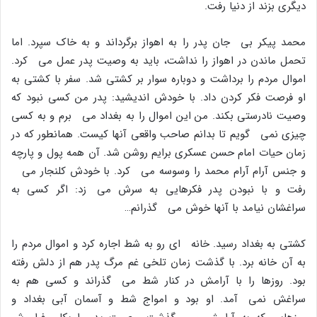
دیگرى بزند از دنیا رفت.
محمد پیکر بى جان پدر را به اهواز برگرداند و به خاک سپرد. اما
تحمل ماندن در اهواز را نداشت، باید به وصیت پدر عمل مى کرد.
اموال مردم را برداشت و دوباره سوار بر کشتى شد. سفر با کشتى به
او فرصت فکر کردن داد. با خودش اندیشید: پدر من کسى نبود که
وصیت نادرستى بکند. من این اموال را به بغداد مى برم و به کسى
چیزى نمى گویم تا بدانم صاحب واقعى آنها کیست. همانطور که در
زمان حیات امام حسن عسکرى برایم روشن شد. آن همه پول و پارچه
و جنس آرام آرام محمد را وسوسه مى کرد. با خودش کلنجار مى
رفت و با نبودن پدر فکرهایى به سرش مى زد: اگر کسى به
سراغشان نیامد با آنها خوش مى گذرانم…
کشتى به بغداد رسید. خانه اى رو به شط اجاره کرد و اموال مردم را
به آن خانه برد. با گذشت زمان تلخى غم مرگ پدر هم از دلش رفته
بود. روزها را با آرامش در کنار شط مى گذراند و کسى هم به
سراغش نمى آمد. او بود و امواج شط و آسمان آبى بغداد و