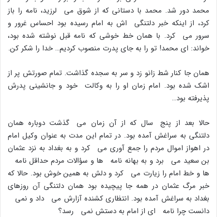
محمد دور شد. محمد با دستانى که از شوق مى لرزید، نامه را باز
کرد، از اینکه خبر دلتنگى اش به امام رسیده بود احساس غرور و
سرور مى کرد. با همان خط خوشى که نامه قبل نوشته شده بود،
خواند: اى محمد! تو را به جاى پدرت منصوب کردیم… خدا را شکر کن.
همان جا کنار شط زانو زد و سر به سجده گذاشت. تمام صورتش پر از
اشک شده بود. امام زمان او را به وکالت خود و جانشینى پدرش
پذیرفته بود…
حالا بعد از پنج سال که از آن زمان مى گذشت دوباره همان
دلتنگى به سراغش آمده بود. در تمام این مدت به عنوان وکیل امام
در اهواز اموال مردم را جمع آورى مى کرد و به بغداد به نزد عثمان
بن سعید مى برد و به بهانه نامه ها و سؤالات مردم حداقل نامه
ها و خط امام را زیارت مى کرد و دلش به همین خوش بود. حالا که
خبر مرگ عثمان در همه جا پیچیده بود همان دلتنگى آن روزهاى
بغداد به سراغش آمده بود. انتظارى کشنده آزارش مى داد و نمى
دانست چرا نامه اى از امام به دستش نمى رسد؟