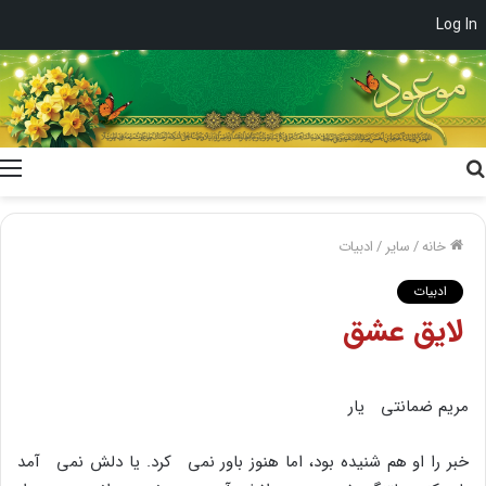
Log In
جستجو
برای
خانه
/
سایر
/
ادبیات
ادبیات
لایق عشق
مریم ضمانتى یار
خبر را او هم شنیده بود، اما هنوز باور نمى کرد. یا دلش نمى آمد