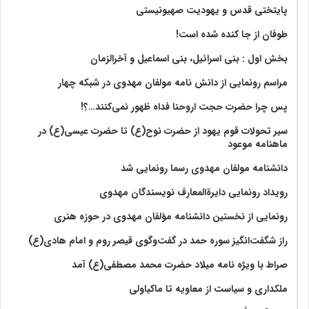
پایتختی قدس و یهودیت صهیونیستی
طوفان از جا کنده شده است!
بخش اول : بنی اسرائیل، بنی اسماعیل و آخرالزمان
مراسم رونمایی از دانش نامه مولفان مهدوی در شبکه چهار
پس چرا حضرت حجت اروحنا فداه ظهور نمی‌کنند…؟!
سیر تحولات قوم یهود از حضرت نوح(ع) تا حضرت عیسی(ع) در
ماهنامه موعود
دانشنامه مولفان مهدوی رسما رونمایی شد
رویداد رونمایی دایرةالمعارف نویسندگان مهدوی
رونمایی از نخستین دانشنامه مؤلفان مهدوی در حوزه هنری
راز شگفت‌انگیز سوره حمد در گفت‌وگوی قیصر روم و امام هادی(ع)
صراط با ویژه نامه میلاد حضرت محمد مصطفی(ع) آمد
ملکداری و سیاست از معاویه تا ماکیاولی