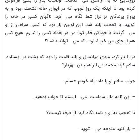
روزهایى که به آرامش مى گذشت. وصیت پدر را بکلى فراموش
کرده بود تا اینکه یک روز غروب که در ایوان خانه نشسته بود و به
پرواز پرندگان بر فراز شط نگاه مى کرد، ناگهان کسى در خانه را
کوبید. با تعجب بلند شد. این اولین بار بود که کسى سراغى از او
مى گرفت; با خودش فکر کرد: من در بغداد کسى را ندارم. هیچ کس
هم از جاى من خبر ندارد… که مى تواند باشد؟!
در را باز کرد، مردى میانسال و بلند قامت را دید که پشت در ایستاده.
سلام کرد: محمد بن ابراهیم بن مهزیار؟
جواب سلام او را داد: بله خودم هستم.
– این نامه مال شماست. مى ایستم تا جواب بدهید.
با تعجب به او و نامه نگاه کرد: از طرف کیست؟
– باز کنید متوجه مى شوید.