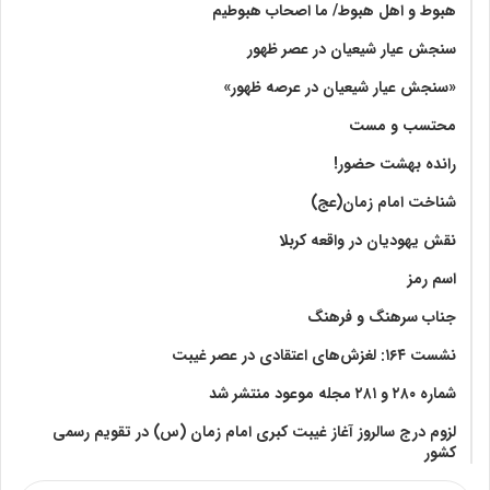
هبوط و اهل هبوط/ ما اصحاب هبوطیم
سنجش عیار شیعیان در عصر ظهور
«سنجش عیار شیعیان در عرصه ظهور»
محتسب و مست
رانده بهشت‌ حضور!
شناخت امام زمان(عج)
نقش یهودیان در واقعه کربلا
اسم رمز
جناب سرهنگ و فرهنگ
نشست ۱۶۴: لغزش‌های اعتقادی در عصر غیبت
شماره ۲۸۰ و ۲۸۱ مجله موعود منتشر شد
لزوم درج سالروز آغاز غیبت کبری امام زمان (س) در تقویم رسمی
کشور