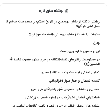
نوشته های تازه
روایتی ناگفته از نقش یهودیان در تاریخ اسلام؛ از مسمومیت هاشم تا
نسل‌کشی در کربلا
حقیقت یا افسانه؟‌ نقش یهود در واقعه جانسوز کربلا
وداع
ایران حسین تا ابد پیروز است
در محکومیت رفتارهای تفرقه‌افکنانه در حرم مطهر حضرت اباعبدالله
الحسین(ع)
تحلیل تمدنی قیام حضرت اباعبدالله الحسین
کنیسه شیطان و چهار سوار آخرالزمانی
معماری و نقشه‌ی ماسونی شهر واشينگتن دی. سی
شباهتهای گفتمان آخر‌الزّمانی در اسلام شیعی و زرتشتی
نشانه های بحران فراگیر انرژی و زنجیره تامین کالاهای اساسی در