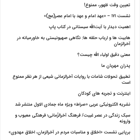
تعیین وقت ظهور، ممنوع!
نشست ۱۷۱ – «عهد امام و عهد با امام عصر(عج)»
اهمیت دیدار با آیت‌الله سیستانی در کتاب پاپ
هابیت ها و ارباب حلقه ها: نگاهی صهیونیستی به خاورمیانه در
آخرالزمان
معنی دقیق اولیاء الله چیست؟
پدران مهربان ما
تطبیق تحولات شامات با روایات آخرالزمانی شیعی از هر نظر ممنوع
است
اینترنت و تجربه های کودکان
نشریه الکترونیکی عربی «صراط» ویژه ماه جمادی الاول منتشر شد
سبک زندگی در عصر غیبت/ فرهنگ آخرالزّمانی؛ فرهنگی معیوب و
وارونه
برپایی نشست «اخلاق و مناسبات مردم در آخرالزمان، اخلاق مهدوی»