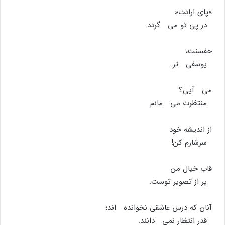
»پاى ارادت«
در پى تو مى گردد.
حفسنت،
یوسفى تر.
مى آیى؟
منتظرت مى مانم.
از اندیشه خود
سرشارم کن!
قاب خیال من
پر از تصویر توست.
آنان که درس عاشقى نخوانده اند؛
قدر انتظار نمى دانند.