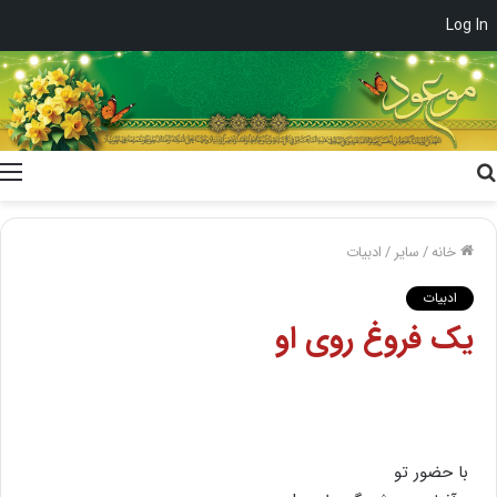
Log In
جستجو
برای
خانه
/
سایر
/
ادبیات
ادبیات
یک فروغ روى او
با حضور تو