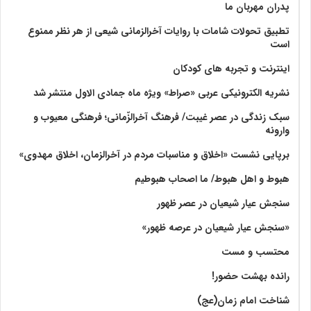
پدران مهربان ما
تطبیق تحولات شامات با روایات آخرالزمانی شیعی از هر نظر ممنوع
است
اینترنت و تجربه های کودکان
نشریه الکترونیکی عربی «صراط» ویژه ماه جمادی الاول منتشر شد
سبک زندگی در عصر غیبت/ فرهنگ آخرالزّمانی؛ فرهنگی معیوب و
وارونه
برپایی نشست «اخلاق و مناسبات مردم در آخرالزمان، اخلاق مهدوی»
هبوط و اهل هبوط/ ما اصحاب هبوطیم
سنجش عیار شیعیان در عصر ظهور
«سنجش عیار شیعیان در عرصه ظهور»
محتسب و مست
رانده بهشت‌ حضور!
شناخت امام زمان(عج)