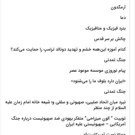
آرمگدون
دعا
بنرد فیزیک و متافیزیک
چالش بر سر قدس
کدام آموزه این‌همه خشم و تهدید دونالد ترامپ را حمایت می‌کند؟
جنگ تمدنی
پیام نوروزی موسسه موعود عصر
«ایران دارد بلوف ما را می‌شنود»
جنگ تمدنی
نبرد میان اتحاد صلیبی، صهیونی و سلفی و؛ شیعه خانه امام زمان علیه
السلام از چند منظر
توییت ” آلون میزراحی” متفکر یهودی ضد صهیونیست درباره جنگ
آمریکایی – صهیونیستی علیه ایران
«حالا نوبت آمریکاست!»