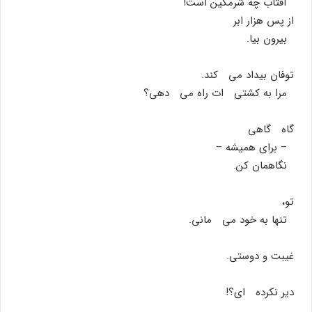
آفتاب چه شرمگین است!
از پس هزار ابر
بیرون بیا.
توفان بیداد مى کند.
مرا به کشتى ات راه مى دهى؟
گاه گاهى
– براى همیشه –
نگاهمان کن.
تو،
تنها به خود مى مانى.
غیبت و دوستى.
دیر نکرده اى؟!