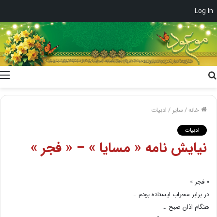
Log In
جستجو
برای
خانه
/
سایر
/
ادبیات
ادبیات
نیایش نامه « مسایا » – « فجر »
« فجر »
در برابر محراب ایستاده بودم …
هنگام اذان صبح …