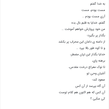
به خدا گفتم
مست بودم، مست
آرى مست بودم …
گفتم، خدایا به قلبم بال بده
من خود پروازش خواهم آموخت …
بگذار پر بگیرد؛
از دامنه ى دامان این محراب پر بکشد
و تا کوه طور بالا بپرد …
خدایا بگذار این تپان مضطر،
برهنه پاى،
تا نوک معراج درخت مقدس،
آشیان وحى تو
صعود کند؛
آن گاه بپرسد از آن کس
آن کس که هم اکنون هم کلام توست
کى مىآیى ؟