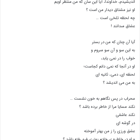
اندیشیدم، خداوندا، آیا این سان که من منتظر اویم
او نیز مشتاق دیدار من است ؟
چه لحظه تلخی است …
عشاق مىدانند !
آیا آن چنان که من در بستر
به این سو و آن سو مىروم و
خواب را در نمى یابد،
او در آنجا که نمى دانم کجاست؛
لحظه اى، دمى، ثانیه اى
به من مى اندیشد ؟
محراب در پس نگاهم به خون نشست …
نکند مسایا مرا از خاطر برده باشد ؟
نکند عاشقى
در گوشه اى
عشق ورزى را ز من بهتر آموخته
و او در خاطره ى خادم بهترى فرو رفته باشد ؟