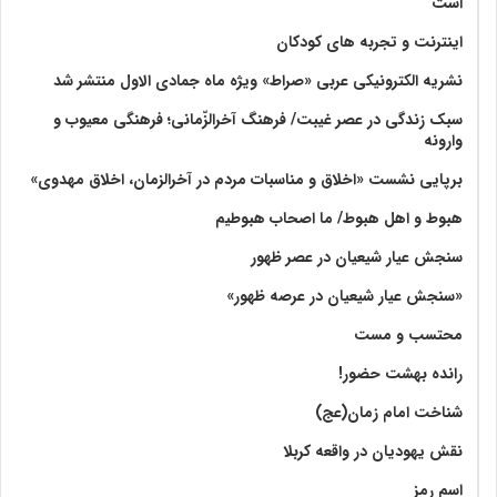
است
اینترنت و تجربه های کودکان
نشریه الکترونیکی عربی «صراط» ویژه ماه جمادی الاول منتشر شد
سبک زندگی در عصر غیبت/ فرهنگ آخرالزّمانی؛ فرهنگی معیوب و
وارونه
برپایی نشست «اخلاق و مناسبات مردم در آخرالزمان، اخلاق مهدوی»
هبوط و اهل هبوط/ ما اصحاب هبوطیم
سنجش عیار شیعیان در عصر ظهور
«سنجش عیار شیعیان در عرصه ظهور»
محتسب و مست
رانده بهشت‌ حضور!
شناخت امام زمان(عج)
نقش یهودیان در واقعه کربلا
اسم رمز