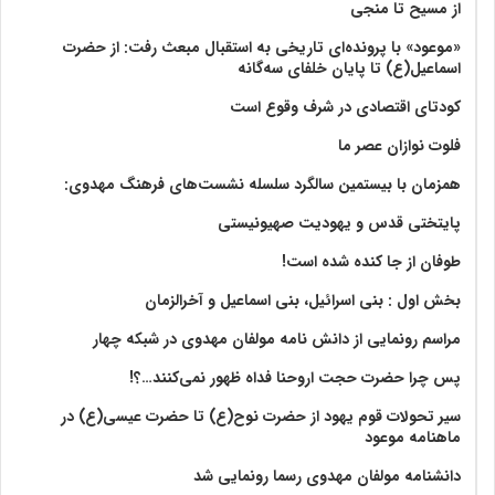
از مسیح تا منجی
«موعود» با پرونده‌ای تاریخی به استقبال مبعث رفت: از حضرت
اسماعیل(ع) تا پایان خلفای سه‌گانه
کودتای اقتصادی در شرف وقوع است
فلوت نوازان عصر ما
همزمان با بیستمین سالگرد سلسله نشست‌های فرهنگ مهدوی:‌
پایتختی قدس و یهودیت صهیونیستی
طوفان از جا کنده شده است!
بخش اول : بنی اسرائیل، بنی اسماعیل و آخرالزمان
مراسم رونمایی از دانش نامه مولفان مهدوی در شبکه چهار
پس چرا حضرت حجت اروحنا فداه ظهور نمی‌کنند…؟!
سیر تحولات قوم یهود از حضرت نوح(ع) تا حضرت عیسی(ع) در
ماهنامه موعود
دانشنامه مولفان مهدوی رسما رونمایی شد