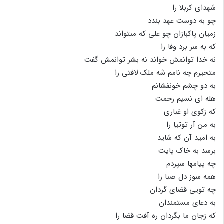
شهداى کربلا را
چو به دوست عهد بندد
زمیان پاکبازان چو على که مى‏تواند
که به سر برد وفا را
نه خدا توانمش خواند نه بشر توانمش گفت
متحیرم چه نامم شه ملک لافتى را
به دو چشم خونفشانم
هله اى نسیم رحمت
که زکوى او غبارى
به من آر توتیا را
به امید آن که شاید
برسد به خاک پایت
چه پیامها سپردم
همه سوز دل صبا را
چه تویى قضاى گردان
به دعاى مستمندان
که زجان ما بگردان ره آفت قضا را