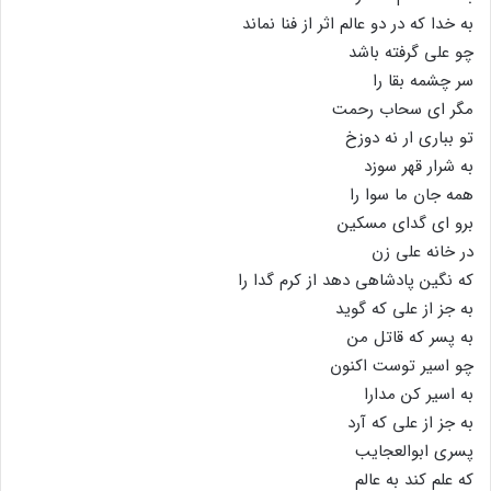
به خدا که در دو عالم اثر از فنا نماند
چو على گرفته باشد
سر چشمه بقا را
مگر اى سحاب رحمت
تو ببارى ار نه دوزخ
به شرار قهر سوزد
همه جان ما سوا را
برو اى گداى مسکین
در خانه على زن
که نگین پادشاهى دهد از کرم گدا را
به جز از على که گوید
به پسر که قاتل من
چو اسیر توست اکنون
به اسیر کن مدارا
به جز از على که آرد
پسرى ابوالعجایب
که علم کند به عالم