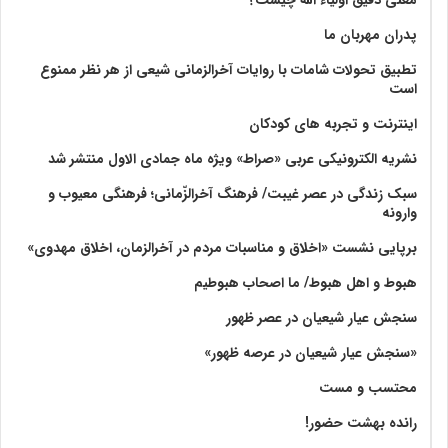
پدران مهربان ما
تطبیق تحولات شامات با روایات آخرالزمانی شیعی از هر نظر ممنوع
است
اینترنت و تجربه های کودکان
نشریه الکترونیکی عربی «صراط» ویژه ماه جمادی الاول منتشر شد
سبک زندگی در عصر غیبت/ فرهنگ آخرالزّمانی؛ فرهنگی معیوب و
وارونه
برپایی نشست «اخلاق و مناسبات مردم در آخرالزمان، اخلاق مهدوی»
هبوط و اهل هبوط/ ما اصحاب هبوطیم
سنجش عیار شیعیان در عصر ظهور
«سنجش عیار شیعیان در عرصه ظهور»
محتسب و مست
رانده بهشت‌ حضور!