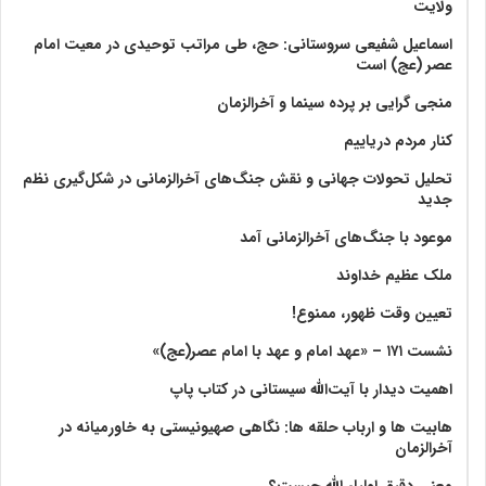
ولايت‏
اسماعیل شفیعی سروستانی: حج، طی مراتب توحیدی در معیت امام
عصر (عج) است
منجی گرایی بر پرده سینما و آخرالزمان
کنار مردم دریاییم
تحلیل تحولات جهانی و نقش جنگ‌های آخرالزمانی در شکل‌گیری نظم
جدید
موعود با جنگ‌های آخرالزمانی آمد
ملک عظیم خداوند
تعیین وقت ظهور، ممنوع!
نشست ۱۷۱ – «عهد امام و عهد با امام عصر(عج)»
اهمیت دیدار با آیت‌الله سیستانی در کتاب پاپ
هابیت ها و ارباب حلقه ها: نگاهی صهیونیستی به خاورمیانه در
آخرالزمان
معنی دقیق اولیاء الله چیست؟