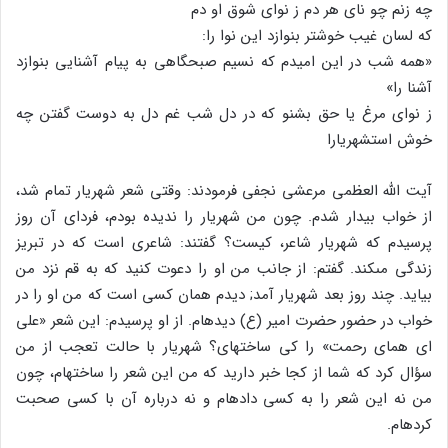
چه زنم چو ناى هر دم ز نواى شوق او دم
که لسان غیب خوشتر بنوازد این نوا را:
«همه شب در این امیدم که نسیم صبحگاهى به پیام آشنایى بنوازد
آشنا را»
ز نواى مرغ یا حق بشنو که در دل شب غم دل به دوست گفتن چه
خوش است‏شهریارا
آیت الله العظمى مرعشى نجفى فرمودند: وقتى شعر شهریار تمام شد،
از خواب بیدار شدم. چون من شهریار را ندیده بودم، فرداى آن روز
پرسیدم که شهریار شاعر، کیست؟ گفتند: شاعرى است که در تبریز
زندگى مى‏کند. گفتم: از جانب من او را دعوت کنید که به قم نزد من
بیاید. چند روز بعد شهریار آمد; دیدم همان کسى است که من او را در
خواب در حضور حضرت امیر (ع) دیده‏ام. از او پرسیدم: این شعر «على
اى هماى رحمت‏» را کى ساخته‏اى؟ شهریار با حالت تعجب از من
سؤال کرد که شما از کجا خبر دارید که من این شعر را ساخته‏ام، چون
من نه این شعر را به کسى داده‏ام و نه درباره آن با کسى صحبت
کرده‏ام.