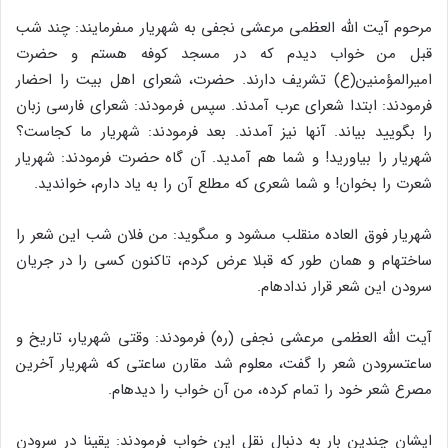
مرحوم آیت الله العظمى مرعشى نجفى به شهریار مى‏فرمایند: چند شب
قبل من خواب دیدم که در مسجد کوفه هستم و حضرت
امیرالمؤمنین(ع) تشریف دارند. حضرت، شعراى اهل بیت را احضار
فرمودند: ابتدا شعراى عرب آمدند. سپس فرمودند: شعراى فارسى زبان
را بگویید بیاند. آنها نیز آمدند. بعد فرمودند: شهریار ما کجاست؟
شهریار را بیاورید! و شما هم آمدید. آن گاه حضرت فرمودند: شهریار
شعرت را بخوان! و شما شعرى که مطلع آن را به یاد دارم، خواندید.
شهریار فوق العاده منقلب مى‏شود و مى‏گوید: من فلان شب این شعر را
ساخته‏ام و همان طور که قبلا عرض کردم، تاکنون کسى را در جریان
سرودن این شعر قرار نداده‏ام.
آیت الله العظمى مرعشى نجفى (ره) فرمودند: وقتى شهریار، تاریخ و
ساعت‏سرودن شعر را گفت، معلوم شد مقارن ساعتى که شهریار آخرین
مصرع شعر خود را تمام کرده، من آن خواب را دیده‏ام.
ایشان چندین بار به دنبال نقل این خواب فرمودند: یقینا در سرودن