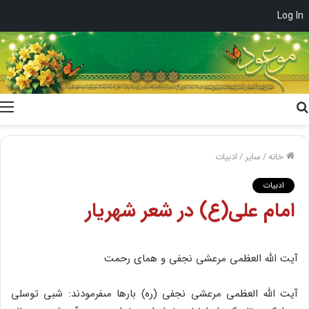
Log In
جستجو
برای
خانه
/
سایر
/
ادبیات
ادبیات
امام على(ع) در شعر شهریار
آیت الله العظمى مرعشى نجفى و هماى رحمت
آیت الله العظمى مرعشى نجفى (ره) بارها مى‏فرمودند: شبى توسلى