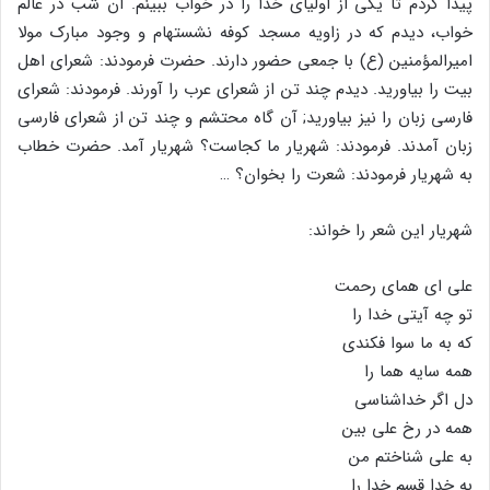
پیدا کردم تا یکى از اولیاى خدا را در خواب ببینم. آن شب در عالم
خواب، دیدم که در زاویه مسجد کوفه نشسته‏ام و وجود مبارک مولا
امیرالمؤمنین (ع) با جمعى حضور دارند. حضرت فرمودند: شعراى اهل
بیت را بیاورید. دیدم چند تن از شعراى عرب را آورند. فرمودند: شعراى
فارسى زبان را نیز بیاورید; آن گاه محتشم و چند تن از شعراى فارسى
زبان آمدند. فرمودند: شهریار ما کجاست؟ شهریار آمد. حضرت خطاب
به شهریار فرمودند: شعرت را بخوان؟ …
شهریار این شعر را خواند:
على اى هماى رحمت
تو چه آیتى خدا را
که به ما سوا فکندى
همه سایه هما را
دل اگر خداشناسى
همه در رخ على بین
به على شناختم من
به خدا قسم خدا را