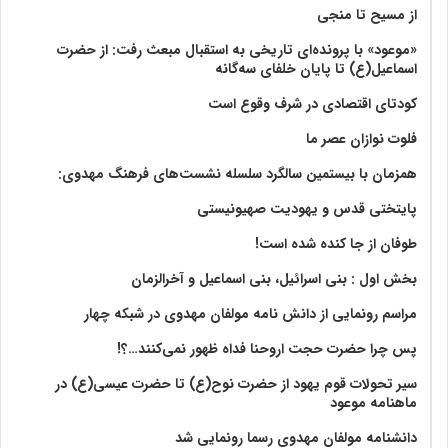
از مسیح تا منجی
«موعود» با پرونده‌ای تاریخی به استقبال مبعث رفت: از حضرت
اسماعیل(ع) تا پایان خلفای سه‌گانه
کودتای اقتصادی در شرف وقوع است
فلوت نوازان عصر ما
همزمان با بیستمین سالگرد سلسله نشست‌های فرهنگ مهدوی:‌
پایتختی قدس و یهودیت صهیونیستی
طوفان از جا کنده شده است!
بخش اول : بنی اسرائیل، بنی اسماعیل و آخرالزمان
مراسم رونمایی از دانش نامه مولفان مهدوی در شبکه چهار
پس چرا حضرت حجت اروحنا فداه ظهور نمی‌کنند…؟!
سیر تحولات قوم یهود از حضرت نوح(ع) تا حضرت عیسی(ع) در
ماهنامه موعود
دانشنامه مولفان مهدوی رسما رونمایی شد