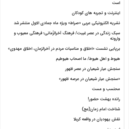
است
اینترنت و تجربه های کودکان
نشریه الکترونیکی عربی «صراط» ویژه ماه جمادی الاول منتشر شد
سبک زندگی در عصر غیبت/ فرهنگ آخرالزّمانی؛ فرهنگی معیوب و
وارونه
برپایی نشست «اخلاق و مناسبات مردم در آخرالزمان، اخلاق مهدوی»
هبوط و اهل هبوط/ ما اصحاب هبوطیم
سنجش عیار شیعیان در عصر ظهور
«سنجش عیار شیعیان در عرصه ظهور»
محتسب و مست
رانده بهشت‌ حضور!
شناخت امام زمان(عج)
نقش یهودیان در واقعه کربلا