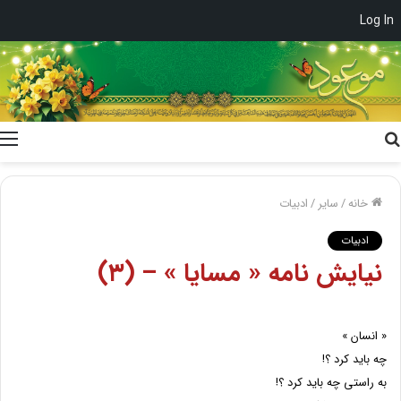
Log In
جستجو
برای
خانه
/
سایر
/
ادبیات
ادبیات
نیایش نامه « مسایا » – (۳)
« انسان »
چه باید کرد ؟!
به راستى چه باید کرد ؟!