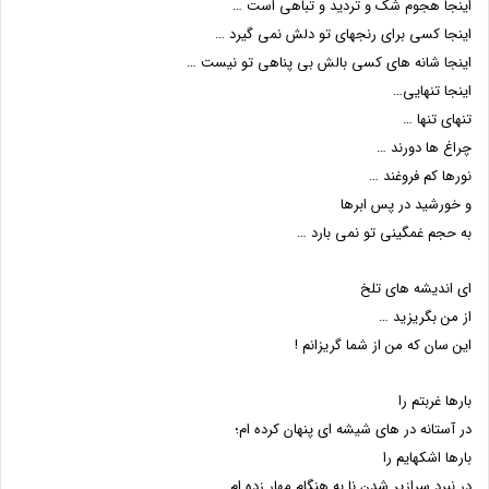
اینجا هجوم شک و تردید و تباهى است …
اینجا کسى براى رنجهاى تو دلش نمى گیرد …
اینجا شانه هاى کسى بالش بى پناهى تو نیست …
اینجا تنهایى…
تنهاى تنها …
چراغ ها دورند …
نورها کم فروغند …
و خورشید در پس ابرها
به حجم غمگینی تو نمى بارد …
اى اندیشه هاى تلخ
از من بگریزید …
این سان که من از شما گریزانم !
بارها غربتم را
در آستانه در هاى شیشه اى پنهان کرده ام؛
بارها اشکهایم را
در نبرد سرازیر شدن نا به هنگام مهار زده ام …