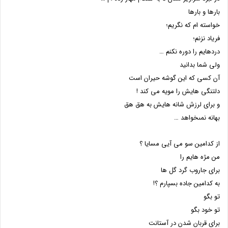
بارها و بارها
خواسته ام که نگریم؛
فریاد نزنم؛
دردهایم را دوره نکنم …
ولى شما بدانید
آن کسى که این گوشه حیران است
دلتنگى هایش را مویه مى کند !
و براى لرزش شانه هایش به هق هق
بهانه نمىخواهد …
از کدامین سو مى آیى مسایا ؟
من مژه هایم را
براى جاروب گرد گل ها
به کدامین جاده بسپارم ؟!
تو بگو
تو خود بگو
براى قربان شدن در آستانت