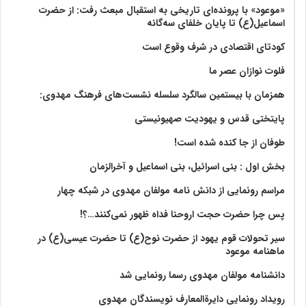
«موعود» با پرونده‌ای تاریخی به استقبال مبعث رفت: از حضرت
اسماعیل(ع) تا پایان خلفای سه‌گانه
کودتای اقتصادی در شرف وقوع است
فلوت نوازان عصر ما
همزمان با بیستمین سالگرد سلسله نشست‌های فرهنگ مهدوی:‌
پایتختی قدس و یهودیت صهیونیستی
طوفان از جا کنده شده است!
بخش اول : بنی اسرائیل، بنی اسماعیل و آخرالزمان
مراسم رونمایی از دانش نامه مولفان مهدوی در شبکه چهار
پس چرا حضرت حجت اروحنا فداه ظهور نمی‌کنند…؟!
سیر تحولات قوم یهود از حضرت نوح(ع) تا حضرت عیسی(ع) در
ماهنامه موعود
دانشنامه مولفان مهدوی رسما رونمایی شد
رویداد رونمایی دایرةالمعارف نویسندگان مهدوی