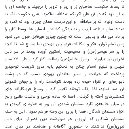
تا بساط حکومت صاحبان زر و زور و تزویر را برچیند و جامعه ای را
بنیان نهد که در آن «ان اکرمکم عندالله اتقاکم»، یعنی حکومت الله به
دست اولیاء الله بر عبادالله . و این درست همان چیزی بود که ثمره ی
صدها سال توطئه، فریب و به بردگی کشاندن انسان ها توسط آنان را
بر باد می داد و بدیهی است که چنین چیزی غیرقابل قبول می نمود
پس تمام توان، فکر و امکانات فرعونیان یهودی نما بسیج شد تا آنچه
را بر سر عیسی(ص) و مسیحیت راستین آورده بودند بر سر دین
آخرین نیز بیاورند . رسول خاتم(ص) رسالت آغاز کرد و طی ۲۳ سال
تبیین و تبلیغ اسلام چنان به تحکیم پایه های شریعت توحیدی
پرداخت که خیانت و ستیز معاندان یهودی نسب که در پشت
دیوارهای ام القراء خیمه زده بودند نتوانست راه را بر جهان شمولی
آن سد نماید، لذا رنگ توطئه تغییر کرد و رسوخ فریبکارانه جای
شمشیرهای آخته را گرفت . اسفا که ساده لوحی و عافیت طلبی رایج
در میان جامعه‌ی تازه مسلمان شده‌ی آن روز به علاوه ی کینه‌ی به
اکراه مسلمان شدگان، فضا را برای این رخنه فراهم نمود . این به حیله
مسلمان شدگان که آرزویی جز سرنوشت دین نصرانی برای دین
نبوی(ص) نداشتند با حضوری آگاهانه و هدفمند در میان امت