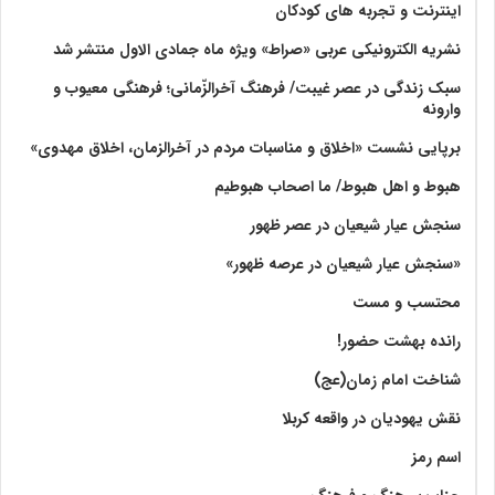
اینترنت و تجربه های کودکان
نشریه الکترونیکی عربی «صراط» ویژه ماه جمادی الاول منتشر شد
سبک زندگی در عصر غیبت/ فرهنگ آخرالزّمانی؛ فرهنگی معیوب و
وارونه
برپایی نشست «اخلاق و مناسبات مردم در آخرالزمان، اخلاق مهدوی»
هبوط و اهل هبوط/ ما اصحاب هبوطیم
سنجش عیار شیعیان در عصر ظهور
«سنجش عیار شیعیان در عرصه ظهور»
محتسب و مست
رانده بهشت‌ حضور!
شناخت امام زمان(عج)
نقش یهودیان در واقعه کربلا
اسم رمز