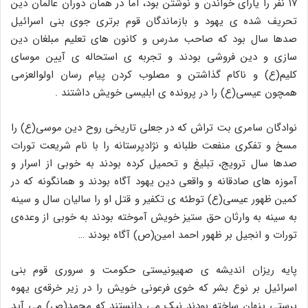
۱۷ نفر را یارای خواندن و نوشتن بود، اما در همان دوران عالمان دین
تحریف شده ی یهود و بازماندگان قوم برتری جوی بنی اسرائیل
صدها سال بود که صاحب مدرس و کانون های تعلیم مبلغان دین
سازی و دین فروشی بودند و تجربه ی استحاله ی آیین موسای
کلیم(ع) و ناکام گذاشتن و مصلوب کردن پیام رسان اولوالعزمی
همچون عیسی(ع) را در پرونده ی ابلیسی خویش داشتند .
نوادگان سامری بت تراش که در جعلی تاریخی روح دین موسی(ع) را
مسخ و تفکری منفعت طلبانه و نژادپرستانه را با نام شریعت تورات
صدها سال ترویج، تبلیغ و تحمیل کرده بودند به خوبی از اسرار و
آموزه های صادقانه و واقعی دین یهود آگاه بودند و همانگونه که در
کمین ظهور عیسی(ع) توطئه ی تکفیر و قتل او را سالیان سال و سینه
به سینه به وارثان حق ستیز خویش آموخته بودند به خوبی از وعده‌ی
تورات و انجیل بر ظهور احمد امین(ص) آگاه بودند …
پایه ریزان اندیشه ی صهیونیستی حکومت و سروری قوم بنی
اسرائیل بر نوع بشر که خوی فرعونی خویش را در زیر خرقه‌ی یهوه
پرستی پنهان ساخته بودند نیک می دانستند که محمد(ص) می آید