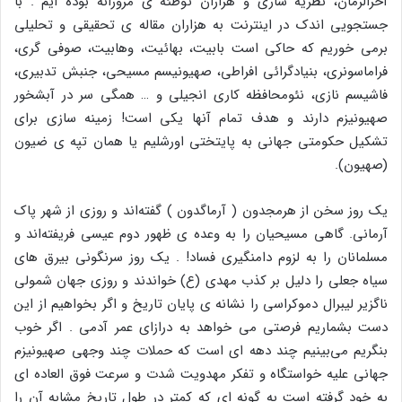
آخرالزمان، نظریه سازی و هزاران توطئه ی مزورانه بوده ایم . با
جستجویی اندک در اینترنت به هزاران مقاله ی تحقیقی و تحلیلی
برمی خوریم که حاکی است بابیت، بهائیت، وهابیت، صوفی گری،
فراماسونری، بنیادگرائی افراطی، صهیونیسم مسیحی، جنبش تدبیری،
فاشیسم نازی، نئومحافظه کاری انجیلی و … همگی سر در آبشخور
صهیونیزم دارند و هدف تمام آنها یکی است! زمینه سازی برای
تشکیل حکومتی جهانی به پایتختی اورشلیم یا همان تپه ی ضیون
(صهیون).
یک روز سخن از هرمجدون ( آرماگدون ) گفته‌اند و روزی از شهر پاک
آرمانی. گاهی مسیحیان را به وعده ی ظهور دوم عیسی فریفته‌اند و
مسلمانان را به لزوم دامنگیری فساد! . یک روز سرنگونی بیرق های
سیاه جعلی را دلیل بر کذب مهدی (ع) خواندند و روزی جهان شمولی
ناگزیر لیبرال دموکراسی را نشانه ی پایان تاریخ و اگر بخواهیم از این
دست بشماریم فرصتی می خواهد به درازای عمر آدمی . اگر خوب
بنگریم می‌بینیم چند دهه ای است که حملات چند وجهی صهیونیزم
جهانی علیه خواستگاه و تفکر مهدویت شدت و سرعت فوق العاده ای
به خود گرفته است به گونه ای که کمتر در طول تاریخ مشابه آن را