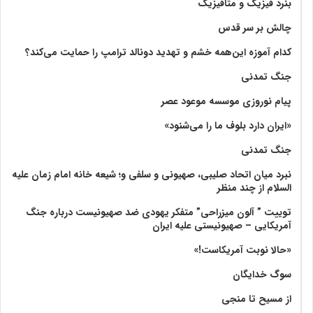
بنرد فیزیک و متافیزیک
چالش بر سر قدس
کدام آموزه این‌همه خشم و تهدید دونالد ترامپ را حمایت می‌کند؟
جنگ تمدنی
پیام نوروزی موسسه موعود عصر
«ایران دارد بلوف ما را می‌شنود»
جنگ تمدنی
نبرد میان اتحاد صلیبی، صهیونی و سلفی و؛ شیعه خانه امام زمان علیه
السلام از چند منظر
توییت ” آلون میزراحی” متفکر یهودی ضد صهیونیست درباره جنگ
آمریکایی – صهیونیستی علیه ایران
«حالا نوبت آمریکاست!»
سوگ خدایگان
از مسیح تا منجی