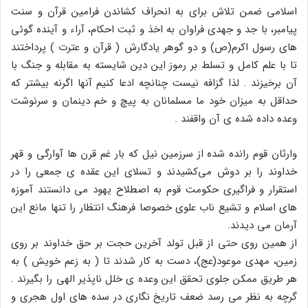
اسلامی ضمن تلاش برای به انحراف کشاندن فرامین قرآن و سنت
پیامبر، با جد و جهدی فراوان به اخذ و ثبت احکام، آراء و آینده گوئی
های رسول اکرم(ص) و دو گوهر یادگارش ( قرآن و عترت ) پرداختند
تا با علم کامل و تسلط بر رموز این دین شایسته به مقابله و جنگ با
آن برخیزند . لذا گزافه نیست چنانچه ادعا کنیم آنها اگرنه بیشتر که
حداقل به میزان خود ما مسلمانان به پیچ و خم دینمان و سرنوشت
وعده داده شده ی آن واقفند .
وارثان قوم رانده شده از سرزمین نیل که بار غم قرن ها آوارگی و قهر
خداوند را بر دوش می‌کشیدند و تسلای این عقده ی جمعی را در
استقرار و فراگیری حکومت قوم به اصطلاح یهود می دانستند آموزه
های اسلام و تشیع ناب علوی خصوصا فرهنگ انتظار را تنها مانع این
آرمان می دیدند.
از همین روی حتی از قبل تولد آخرین حجت بر حق خداوند بر روی
زمین، مهدی موعود(عج)، دست به کار شدند تا ( به زعم خویش ) به
هر طریق ممکن جلوی تحقق این وعده ی خلل ناپذیر الهی را بگیرند .
گرچه به نظر می رسد ضعف تاریخ نگاری در سده های اول هجری و