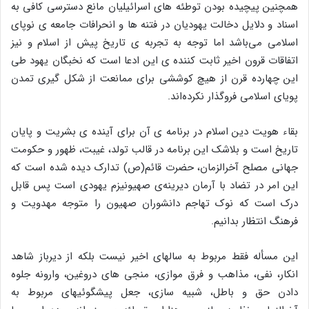
همچنین پیچیده بودن توطئه های اسرائیلیان مانع دسترسی کافی به
اسناد و دلایل دخالت یهودیان در فتنه ها و انحرافات جامعه ی نوپای
اسلامی می‌باشد اما توجه به تجربه ی تاریخ پیش از اسلام و نیز
اتفاقات قرون اخیر ثابت کننده ی این ادعا است که نخبگان یهود طی
این چهارده قرن از هیچ کوششی برای ممانعت از شکل گیری تمدن
پویای اسلامی فروگذار نکرده‌اند.
بقاء هویت دین اسلام در برنامه ی آن برای آینده ی بشریت و پایان
تاریخ است و بلاشک این برنامه در قالب تولد، غیبت، ظهور و حکومت
جهانی مصلح آخرالزمان، حضرت قائم(ص) تدارک دیده شده است که
این امر در تضاد با آرمان دیرینه‌ی صهیونیزم یهودی است پس قابل
درک است که نوک تهاجم دانشوران صهیون را متوجه مهدویت و
فرهنگ انتظار بدانیم.
این مسأله فقط مربوط به سالهای اخیر نیست بلکه از دیرباز شاهد
انکار، نفی، مذاهب و فرق موازی، منجی های دروغین، وارونه جلوه
دادن حق و باطل، شبیه سازی، جعل پیشگوئیهای مربوط به